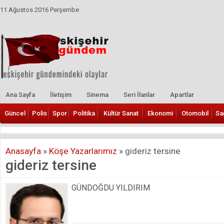
11 Ağustos 2016 Perşembe
Ana Sayfa
İletişim
Sinema
Seri İlanlar
Apartlar
Güncel
Polis
Spor
Politika
Kültür Sanat
Ekonomi
Otomobil
Sa
Anasayfa
»
Köşe Yazarlarımız
»
gideriz tersine
gideriz tersine
GÜNDOĞDU YILDIRIM