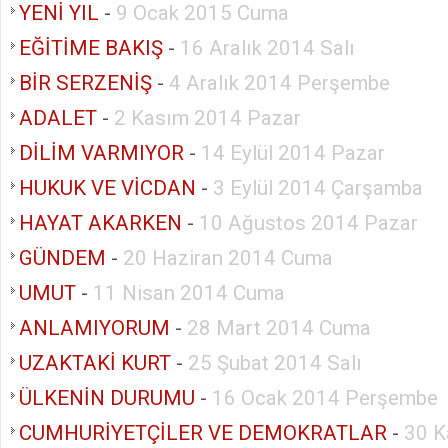
YENİ YIL
-
9 Ocak 2015 Cuma
EĞİTİME BAKIŞ
-
16 Aralık 2014 Salı
BİR SERZENİŞ
-
4 Aralık 2014 Perşembe
ADALET
-
2 Kasım 2014 Pazar
DİLİM VARMIYOR
-
14 Eylül 2014 Pazar
HUKUK VE VİCDAN
-
3 Eylül 2014 Çarşamba
HAYAT AKARKEN
-
10 Ağustos 2014 Pazar
GÜNDEM
-
20 Haziran 2014 Cuma
UMUT
-
11 Nisan 2014 Cuma
ANLAMIYORUM
-
28 Mart 2014 Cuma
UZAKTAKİ KURT
-
25 Şubat 2014 Salı
ÜLKENİN DURUMU
-
16 Ocak 2014 Perşembe
CUMHURİYETÇİLER VE DEMOKRATLAR
-
30 K