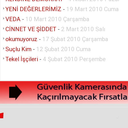
YENİ DEĞERLERİMİZ
-
19 Mart 2010 Cuma
VEDA
-
10 Mart 2010 Çarşamba
CİNNET VE ŞİDDET
-
2 Mart 2010 Salı
okumuyoruz
-
17 Şubat 2010 Çarşamba
Suçlu Kim
-
12 Şubat 2010 Cuma
Tekel İşçileri
-
4 Şubat 2010 Perşembe