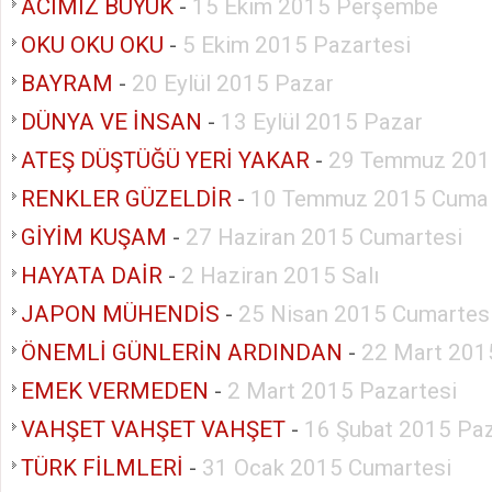
ACIMIZ BÜYÜK
-
15 Ekim 2015 Perşembe
OKU OKU OKU
-
5 Ekim 2015 Pazartesi
BAYRAM
-
20 Eylül 2015 Pazar
DÜNYA VE İNSAN
-
13 Eylül 2015 Pazar
ATEŞ DÜŞTÜĞÜ YERİ YAKAR
-
29 Temmuz 201
RENKLER GÜZELDİR
-
10 Temmuz 2015 Cuma
GİYİM KUŞAM
-
27 Haziran 2015 Cumartesi
HAYATA DAİR
-
2 Haziran 2015 Salı
JAPON MÜHENDİS
-
25 Nisan 2015 Cumartes
ÖNEMLİ GÜNLERİN ARDINDAN
-
22 Mart 201
EMEK VERMEDEN
-
2 Mart 2015 Pazartesi
VAHŞET VAHŞET VAHŞET
-
16 Şubat 2015 Paz
TÜRK FİLMLERİ
-
31 Ocak 2015 Cumartesi