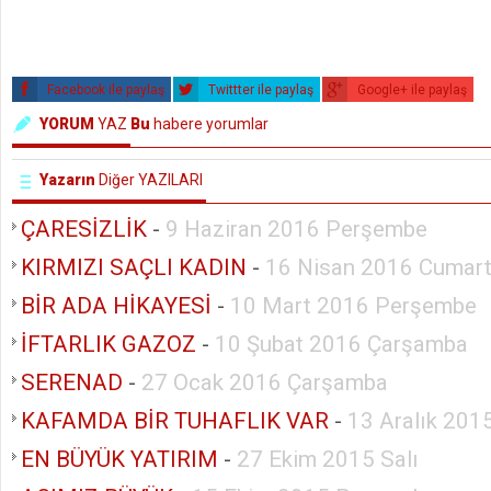
Facebook ile paylaş
Twittter ile paylaş
Google+ ile paylaş
YORUM
YAZ
Bu
habere yorumlar
Yazarın
Diğer YAZILARI
ÇARESİZLİK
-
9 Haziran 2016 Perşembe
KIRMIZI SAÇLI KADIN
-
16 Nisan 2016 Cumart
BİR ADA HİKAYESİ
-
10 Mart 2016 Perşembe
İFTARLIK GAZOZ
-
10 Şubat 2016 Çarşamba
SERENAD
-
27 Ocak 2016 Çarşamba
KAFAMDA BİR TUHAFLIK VAR
-
13 Aralık 201
EN BÜYÜK YATIRIM
-
27 Ekim 2015 Salı