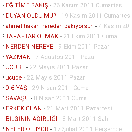
EĞİTİME BAKIŞ
-
26 Kasım 2011 Cumartesi
DUYAN OLDU MU?
-
19 Kasım 2011 Cumartesi
ahmet hakan nereden bakıyorsun
-
4 Kasım 20
TARAFTAR OLMAK
-
21 Ekim 2011 Cuma
NERDEN NEREYE
-
9 Ekim 2011 Pazar
YAZMAK
-
7 Ağustos 2011 Pazar
UCUBE
-
22 Mayıs 2011 Pazar
ucube
-
22 Mayıs 2011 Pazar
0-6 YAŞ
-
29 Nisan 2011 Cuma
SAVAŞ!..
-
8 Nisan 2011 Cuma
ERKEK OLAN
-
21 Mart 2011 Pazartesi
BİLGİNİN AĞIRLIĞI
-
8 Mart 2011 Salı
NELER OLUYOR
-
17 Şubat 2011 Perşembe