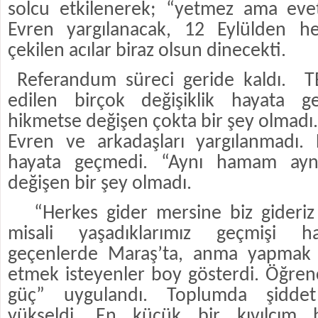
solcu etkilenerek; “yetmez ama eve
Evren yargılanacak, 12 Eylülden he
çekilen acılar biraz olsun dinecekti.
Referandum süreci geride kaldı.
T
edilen birçok değişiklik hayata g
hikmetse değişen çokta bir şey olmadı
Evren ve arkadaşları yargılanmadı. 
hayata geçmedi. “Aynı hamam aynı
değişen bir şey olmadı.
“Herkes gider mersine biz gideriz
misali yaşadıklarımız geçmişi ha
geçenlerde Maraş’ta, anma yapmak i
etmek isteyenler boy gösterdi. Öğrenc
güç” uygulandı. Toplumda şiddet 
yükseldi. En küçük bir kıvılcım 