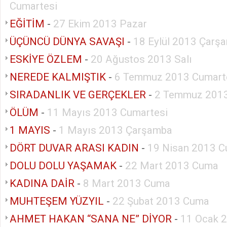
Cumartesi
EĞİTİM
-
27 Ekim 2013 Pazar
ÜÇÜNCÜ DÜNYA SAVAŞI
-
18 Eylül 2013 Çarş
ESKİYE ÖZLEM
-
20 Ağustos 2013 Salı
NEREDE KALMIŞTIK
-
6 Temmuz 2013 Cumart
SIRADANLIK VE GERÇEKLER
-
2 Temmuz 2013
ÖLÜM
-
11 Mayıs 2013 Cumartesi
1 MAYIS
-
1 Mayıs 2013 Çarşamba
DÖRT DUVAR ARASI KADIN
-
19 Nisan 2013 
DOLU DOLU YAŞAMAK
-
22 Mart 2013 Cuma
KADINA DAİR
-
8 Mart 2013 Cuma
MUHTEŞEM YÜZYIL
-
22 Şubat 2013 Cuma
AHMET HAKAN “SANA NE” DİYOR
-
11 Ocak 