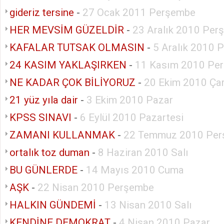
gideriz tersine
-
27 Ocak 2011 Perşembe
HER MEVSİM GÜZELDİR
-
23 Aralık 2010 Per
KAFALAR TUTSAK OLMASIN
-
5 Aralık 2010 
24 KASIM YAKLAŞIRKEN
-
11 Kasım 2010 Pe
NE KADAR ÇOK BİLİYORUZ
-
20 Ekim 2010 Ça
21 yüz yıla dair
-
3 Ekim 2010 Pazar
KPSS SINAVI
-
6 Eylül 2010 Pazartesi
ZAMANI KULLANMAK
-
22 Temmuz 2010 Pe
ortalık toz duman
-
8 Haziran 2010 Salı
BU GÜNLERDE
-
14 Mayıs 2010 Cuma
AŞK
-
22 Nisan 2010 Perşembe
HALKIN GÜNDEMİ
-
13 Nisan 2010 Salı
KENDİNE DEMOKRAT
-
4 Nisan 2010 Pazar