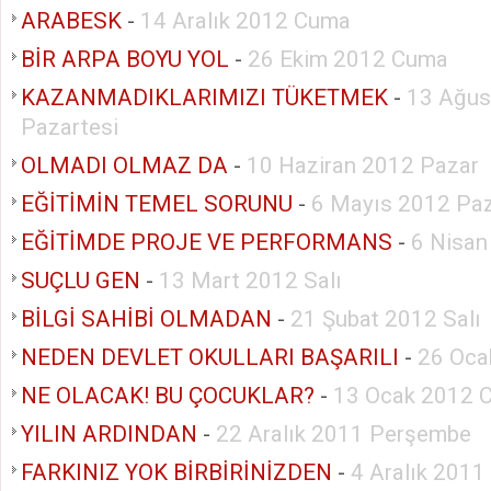
ARABESK
-
14 Aralık 2012 Cuma
BİR ARPA BOYU YOL
-
26 Ekim 2012 Cuma
KAZANMADIKLARIMIZI TÜKETMEK
-
13 Ağus
Pazartesi
OLMADI OLMAZ DA
-
10 Haziran 2012 Pazar
EĞİTİMİN TEMEL SORUNU
-
6 Mayıs 2012 Pa
EĞİTİMDE PROJE VE PERFORMANS
-
6 Nisa
SUÇLU GEN
-
13 Mart 2012 Salı
BİLGİ SAHİBİ OLMADAN
-
21 Şubat 2012 Salı
NEDEN DEVLET OKULLARI BAŞARILI
-
26 Oca
NE OLACAK! BU ÇOCUKLAR?
-
13 Ocak 2012 
YILIN ARDINDAN
-
22 Aralık 2011 Perşembe
FARKINIZ YOK BİRBİRİNİZDEN
-
4 Aralık 2011