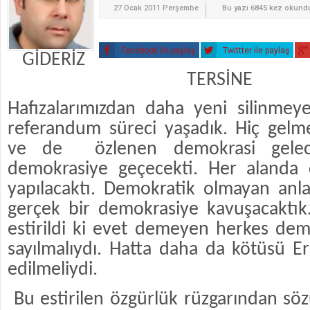
27 Ocak 2011 Perşembe
Bu yazı 6845 kez okund
Facebook ile paylaş
Twittter ile paylaş
GİDERİZ
TERSİNE
Hafızalarımızdan daha yeni silinmey
referandum süreci yaşadık. Hiç gel
ve de
özlenen demokrasi gele
demokrasiye geçecekti. Her alanda 
yapılacaktı. Demokratik olmayan anlay
gerçek bir demokrasiye kavuşacaktık
estirildi ki evet demeyen herkes de
sayılmalıydı. Hatta daha da kötüsü E
edilmeliydi.
Bu estirilen özgürlük rüzgarından sö