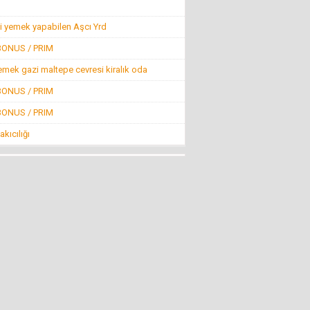
Konuk Yazar
Belediyeyi hesap uzmanı yönetiyor ama balık
i yemek yapabilen Aşcı Yrd
istifi tramvay zarar ediyor!
19 Haziran 2016 Pazar
BONUS / PRIM
emek gazi maltepe cevresi kiralık oda
Mehmet KIZILKAYA
BONUS / PRIM
FETÖ! (ABD ve CIA Adına Dizayn Edilmiş
Projenin BAŞI)
BONUS / PRIM
8 Ağustos 2016 Pazartesi
kıcılığı
Mehti Saraç
EBRUCUUMA İLK EVLULUK TEKLUFUMDUR
22 Mart 2016 Salı
NECMİ GÜNAY
KİMİLERİNE GÖRE SİVRİHİSAR!
4 Nisan 2013 Perşembe
Nevzat Ağabey Milli Gençlikle...
İNCİRLİK FİTNE ÜSSÜ KAPATILSIN
29 Temmuz 2016 Cuma