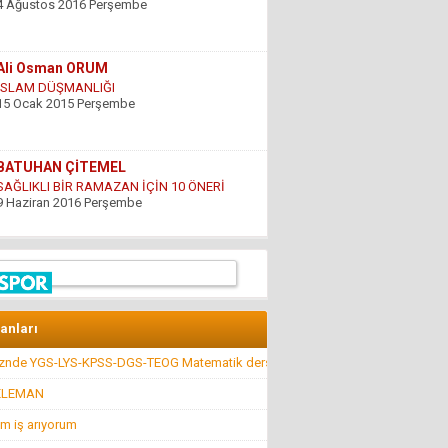
15 Ocak 2015 Perşembe
BATUHAN ÇİTEMEL
SAĞLIKLI BİR RAMAZAN İÇİN 10 ÖNERİ
9 Haziran 2016 Perşembe
GÜNDOĞDU YILDIRIM
ÇARESİZLİK
9 Haziran 2016 Perşembe
Hüseyin DÜŞ
İlkyardımcılara kim yardım edecek!..
8 Nisan 2016 Cuma
lanları
kznde YGS-LYS-KPSS-DGS-TEOG Matematik dersi
Hüseyin GÜVEN
BİR ŞEY ANCAK DEĞERİNİ BİLENİN YANINDA
ELEMAN
KIYMETLİDİR...
22 Temmuz 2016 Cuma
m iş arıyorum