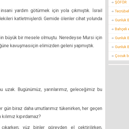
ŞÖFÖR
nsani yardım götürmek için yola çıkmıştık. İsrail
Tecrübel
kileri katletmişlerdi. Gemide ölenler cihat yolunda
Gunluk 
Bahçeli 
çin büyük bir mesele olmuştu. Neredeyse Mursi için
Gunluk 
ğüne kavuşmasıiçin elimizden geleni yapmıştık.
Gunluk 
Çocuk ba
u uzak. Bugünümüz, yarınlarımız, geleceğimiz bu
er gün biraz daha umutlarımız tükenirken, her geçen
n kılımız kıpırdamaz?
 çıkarken; yüz binler görevden el çektirilirken,