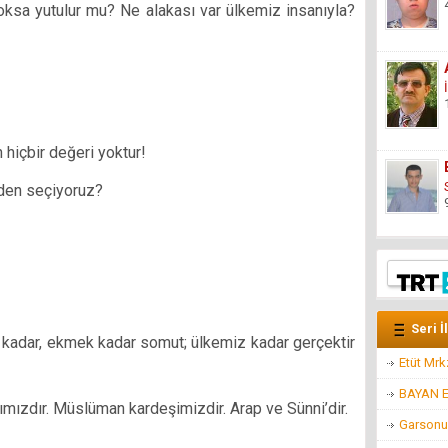
 Yoksa yutulur mu? Ne alakası var ülkemiz insanıyla?
 hiçbir değeri yoktur!
den seçiyoruz?
Seri İ
u kadar, ekmek kadar somut; ülkemiz kadar gerçektir
Etüt Mr
BAYAN 
nımızdır. Müslüman kardeşimizdir. Arap ve Sünni’dir.
Garsonu