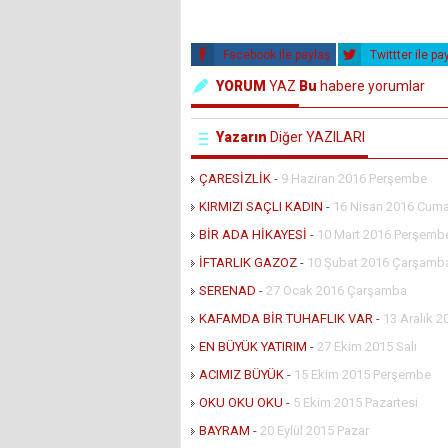
Facebook ile paylaş
Twittter ile pa
YORUM
YAZ
Bu
habere yorumlar
Yazarın
Diğer YAZILARI
ÇARESİZLİK
-
9 Haziran 2016 Perşembe
KIRMIZI SAÇLI KADIN
-
16 Nisan 2016 Cuma
BİR ADA HİKAYESİ
-
10 Mart 2016 Perşemb
İFTARLIK GAZOZ
-
10 Şubat 2016 Çarşamb
SERENAD
-
27 Ocak 2016 Çarşamba
KAFAMDA BİR TUHAFLIK VAR
-
13 Aralık 2
EN BÜYÜK YATIRIM
-
27 Ekim 2015 Salı
ACIMIZ BÜYÜK
-
15 Ekim 2015 Perşembe
OKU OKU OKU
-
5 Ekim 2015 Pazartesi
BAYRAM
-
20 Eylül 2015 Pazar