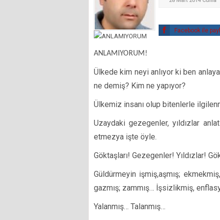
28 Mart 2014 Cuma
Facebook ile pay
ANLAMIYORUM!
Ülkede kim neyi anlıyor ki ben anlay
ne demiş? Kim ne yapıyor?
Ülkemiz insanı olup bitenlerle ilgilen
Uzaydaki gezegenler, yıldızlar anlat
etmezya işte öyle.
Göktaşları! Gezegenler! Yıldızlar! Gökc
Güldürmeyin işmiş,aşmış; ekmekmiş,
gazmış; zammış… İşsizlikmiş, enfla
Yalanmış… Talanmış…