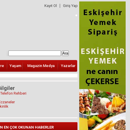
Kayıt Ol
Giriş Yap
vre
Yaşam
Magazin Medya
Yazarlar
ilgiler
 Telefon Rehberi
Eczaneler
kinlik
N EN ÇOK OKUNAN HABERLER