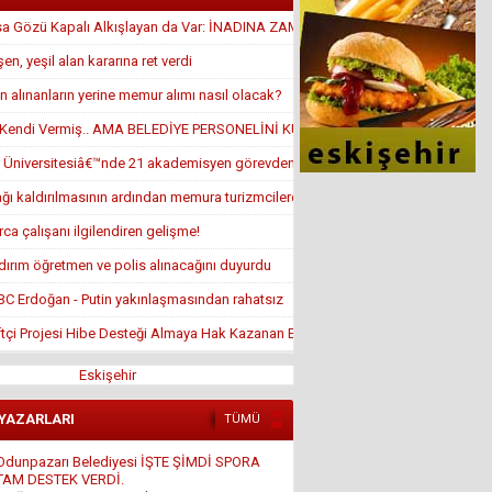
sa Gözü Kapalı Alkışlayan da Var: İNADINA ZAM YAPTI
en, yeşil alan kararına ret verdi
 alınanların yerine memur alımı nasıl olacak?
ı Kendi Vermiş.. AMA BELEDİYE PERSONELİNİ KULLANMIŞ
 Üniversitesiâ€™nde 21 akademisyen görevden alındı
ağı kaldırılmasının ardından memura turizmcilerden iyi haber geldi
rca çalışanı ilgilendiren gelişme!
ıldırım öğretmen ve polis alınacağını duyurdu
BBC Erdoğan - Putin yakınlaşmasından rahatsız
tçi Projesi Hibe Desteği Almaya Hak Kazanan Ek Asil Listeleri
Eskişehir
 YAZARLARI
TÜMÜ
Ali Osman ORUM
İSLAM DÜŞMANLIĞI