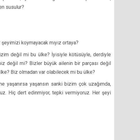
den susulur?
er şeyimizi koymayacak mıyız ortaya?
izim değil mi bu ülke? İyisiyle kötüsüyle, derdiyle
iz değil mi? Bizler büyük ailenin bir parçası değil
ke? Biz olmadan var olabilecek mi bu ülke?
 ne yaşanırsa yaşansın sanki bizim çok uzağımda,
oruz. Hiç dert edinmiyor, tepki vermiyoruz. Her şeyi