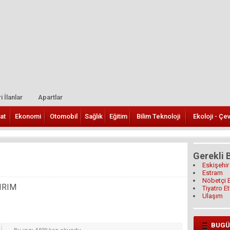
i İlanlar
Apartlar
at
Ekonomi
Otomobil
Sağlık
Eğitim
Bilim Teknoloji
Ekoloji - Çe
Gerekli B
Eskişehir
Estram
Nöbetçi 
IRIM
Tiyatro Et
Ulaşım
BUGÜ