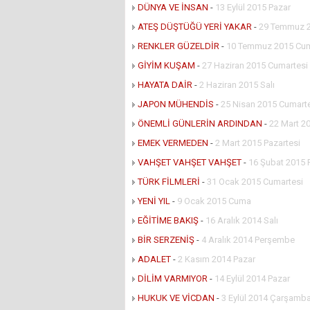
DÜNYA VE İNSAN
-
13 Eylül 2015 Pazar
ATEŞ DÜŞTÜĞÜ YERİ YAKAR
-
29 Temmuz 
RENKLER GÜZELDİR
-
10 Temmuz 2015 Cu
GİYİM KUŞAM
-
27 Haziran 2015 Cumartesi
HAYATA DAİR
-
2 Haziran 2015 Salı
JAPON MÜHENDİS
-
25 Nisan 2015 Cumart
ÖNEMLİ GÜNLERİN ARDINDAN
-
22 Mart 2
EMEK VERMEDEN
-
2 Mart 2015 Pazartesi
VAHŞET VAHŞET VAHŞET
-
16 Şubat 2015 
TÜRK FİLMLERİ
-
31 Ocak 2015 Cumartesi
YENİ YIL
-
9 Ocak 2015 Cuma
EĞİTİME BAKIŞ
-
16 Aralık 2014 Salı
BİR SERZENİŞ
-
4 Aralık 2014 Perşembe
ADALET
-
2 Kasım 2014 Pazar
DİLİM VARMIYOR
-
14 Eylül 2014 Pazar
HUKUK VE VİCDAN
-
3 Eylül 2014 Çarşamb