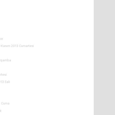
be
 Kasım 2013 Cumartesi
arşamba
tesi
13 Salı
3 Cuma
a