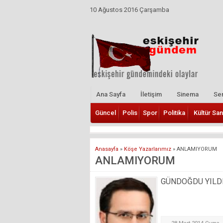
10 Ağustos 2016 Çarşamba
Ana Sayfa
İletişim
Sinema
Ser
Güncel
Polis
Spor
Politika
Kültür San
Anasayfa
»
Köşe Yazarlarımız
»
ANLAMIYORUM
ANLAMIYORUM
GÜNDOĞDU YILD