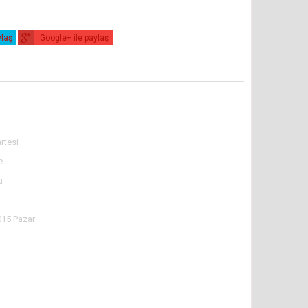
ylaş
Google+ ile paylaş
rtesi
e
a
015 Pazar