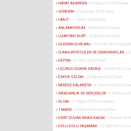
HAYAT AKARKEN
-
10 Ağustos 2014 Pazar
GÜNDEM
-
20 Haziran 2014 Cuma
UMUT
-
11 Nisan 2014 Cuma
ANLAMIYORUM
-
28 Mart 2014 Cuma
UZAKTAKİ KURT
-
25 Şubat 2014 Salı
ÜLKENİN DURUMU
-
16 Ocak 2014 Perşem
CUMHURİYETÇİLER VE DEMOKRATLAR
-
30
EĞİTİM
-
27 Ekim 2013 Pazar
ÜÇÜNCÜ DÜNYA SAVAŞI
-
18 Eylül 2013 Ç
ESKİYE ÖZLEM
-
20 Ağustos 2013 Salı
NEREDE KALMIŞTIK
-
6 Temmuz 2013 Cumar
SIRADANLIK VE GERÇEKLER
-
2 Temmuz 20
ÖLÜM
-
11 Mayıs 2013 Cumartesi
1 MAYIS
-
1 Mayıs 2013 Çarşamba
DÖRT DUVAR ARASI KADIN
-
19 Nisan 201
DOLU DOLU YAŞAMAK
-
22 Mart 2013 Cum