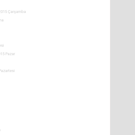
2015 Çarşamba
ma
esi
015 Pazar
Pazartesi
a