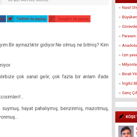
Bu yazı 4409 kez okundu
Nasıl Ol
Büyükerş
laş
Twittter ile paylaş
Google+ ile paylaş
Görevden
Parasın
ayım.Bir aymazlıktır gidiyor.Ne olmuş ne bitmiş? Kim
Anadolu
İzin yas
Milyonla
miyor.
Binali Y
ılırbize çok sanal gelir; çok fazla bir anlam ifade
İngiliz 
Genç Çif
isimleri!...
 suymuş; hayat pahalıymış; benzinmiş, mazotmuş,
syonmuş…
KÖŞE