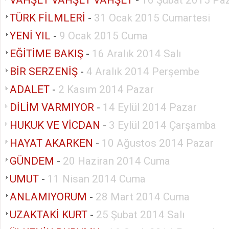
VAHŞET VAHŞET VAHŞET
-
16 Şubat 2015 Paz
TÜRK FİLMLERİ
-
31 Ocak 2015 Cumartesi
YENİ YIL
-
9 Ocak 2015 Cuma
EĞİTİME BAKIŞ
-
16 Aralık 2014 Salı
BİR SERZENİŞ
-
4 Aralık 2014 Perşembe
ADALET
-
2 Kasım 2014 Pazar
DİLİM VARMIYOR
-
14 Eylül 2014 Pazar
HUKUK VE VİCDAN
-
3 Eylül 2014 Çarşamba
HAYAT AKARKEN
-
10 Ağustos 2014 Pazar
GÜNDEM
-
20 Haziran 2014 Cuma
UMUT
-
11 Nisan 2014 Cuma
ANLAMIYORUM
-
28 Mart 2014 Cuma
UZAKTAKİ KURT
-
25 Şubat 2014 Salı