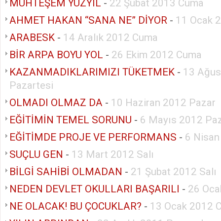
MUHTEŞEM YÜZYIL
-
22 Şubat 2013 Cuma
AHMET HAKAN “SANA NE” DİYOR
-
11 Ocak 
ARABESK
-
14 Aralık 2012 Cuma
BİR ARPA BOYU YOL
-
26 Ekim 2012 Cuma
KAZANMADIKLARIMIZI TÜKETMEK
-
13 Ağus
Pazartesi
OLMADI OLMAZ DA
-
10 Haziran 2012 Pazar
EĞİTİMİN TEMEL SORUNU
-
6 Mayıs 2012 Pa
EĞİTİMDE PROJE VE PERFORMANS
-
6 Nisa
SUÇLU GEN
-
13 Mart 2012 Salı
BİLGİ SAHİBİ OLMADAN
-
21 Şubat 2012 Salı
NEDEN DEVLET OKULLARI BAŞARILI
-
26 Oca
NE OLACAK! BU ÇOCUKLAR?
-
13 Ocak 2012 