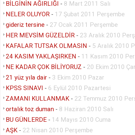
BİLGİNİN AĞIRLIĞI
-
8 Mart 2011 Salı
NELER OLUYOR
-
17 Şubat 2011 Perşembe
gideriz tersine
-
27 Ocak 2011 Perşembe
HER MEVSİM GÜZELDİR
-
23 Aralık 2010 Per
KAFALAR TUTSAK OLMASIN
-
5 Aralık 2010 
24 KASIM YAKLAŞIRKEN
-
11 Kasım 2010 Pe
NE KADAR ÇOK BİLİYORUZ
-
20 Ekim 2010 Ça
21 yüz yıla dair
-
3 Ekim 2010 Pazar
KPSS SINAVI
-
6 Eylül 2010 Pazartesi
ZAMANI KULLANMAK
-
22 Temmuz 2010 Pe
ortalık toz duman
-
8 Haziran 2010 Salı
BU GÜNLERDE
-
14 Mayıs 2010 Cuma
AŞK
-
22 Nisan 2010 Perşembe