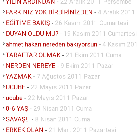
YILIN ARDINDAN
-
22 Aralık 2011 Perşembe
FARKINIZ YOK BİRBİRİNİZDEN
-
4 Aralık 2011
EĞİTİME BAKIŞ
-
26 Kasım 2011 Cumartesi
DUYAN OLDU MU?
-
19 Kasım 2011 Cumartesi
ahmet hakan nereden bakıyorsun
-
4 Kasım 20
TARAFTAR OLMAK
-
21 Ekim 2011 Cuma
NERDEN NEREYE
-
9 Ekim 2011 Pazar
YAZMAK
-
7 Ağustos 2011 Pazar
UCUBE
-
22 Mayıs 2011 Pazar
ucube
-
22 Mayıs 2011 Pazar
0-6 YAŞ
-
29 Nisan 2011 Cuma
SAVAŞ!..
-
8 Nisan 2011 Cuma
ERKEK OLAN
-
21 Mart 2011 Pazartesi