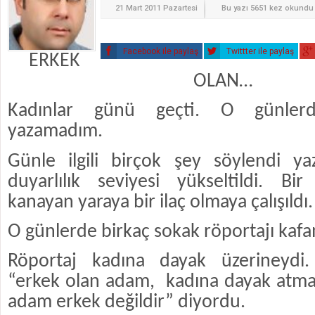
21 Mart 2011 Pazartesi
Bu yazı 5651 kez okundu
Facebook ile paylaş
Twittter ile paylaş
ERKEK
OLAN…
Kadınlar günü geçti. O günler
yazamadım.
Günle ilgili birçok şey söylendi yazı
duyarlılık seviyesi yükseltildi. B
kanayan yaraya bir ilaç olmaya çalışıldı.
O günlerde birkaç sokak röportajı kafam
Röportaj kadına dayak üzerineydi.
“erkek olan adam,
kadına dayak atma
adam erkek değildir” diyordu.