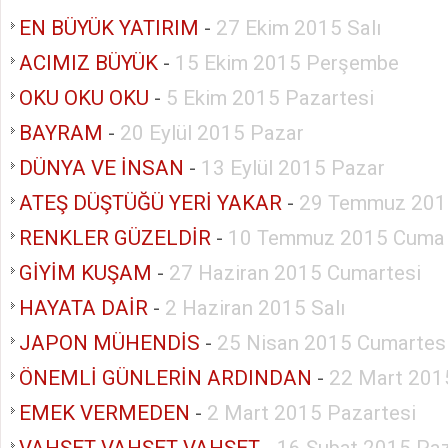
EN BÜYÜK YATIRIM
-
27 Ekim 2015 Salı
ACIMIZ BÜYÜK
-
15 Ekim 2015 Perşembe
OKU OKU OKU
-
5 Ekim 2015 Pazartesi
BAYRAM
-
20 Eylül 2015 Pazar
DÜNYA VE İNSAN
-
13 Eylül 2015 Pazar
ATEŞ DÜŞTÜĞÜ YERİ YAKAR
-
29 Temmuz 201
RENKLER GÜZELDİR
-
10 Temmuz 2015 Cuma
GİYİM KUŞAM
-
27 Haziran 2015 Cumartesi
HAYATA DAİR
-
2 Haziran 2015 Salı
JAPON MÜHENDİS
-
25 Nisan 2015 Cumartes
ÖNEMLİ GÜNLERİN ARDINDAN
-
22 Mart 201
EMEK VERMEDEN
-
2 Mart 2015 Pazartesi