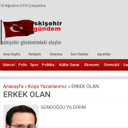
10 Ağustos 2016 Çarşamba
Ana Sayfa
İletişim
Sinema
Seri İlanlar
Apartlar
Güncel
Polis
Spor
Politika
Kültür Sanat
Ekonomi
Otomobil
Sa
Anasayfa
»
Köşe Yazarlarımız
»
ERKEK OLAN
ERKEK OLAN
GÜNDOĞDU YILDIRIM