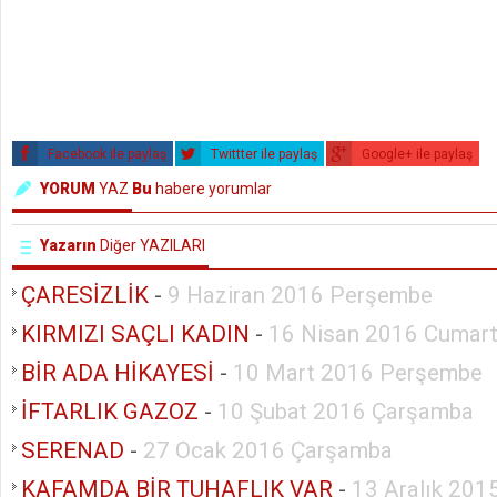
Facebook ile paylaş
Twittter ile paylaş
Google+ ile paylaş
YORUM
YAZ
Bu
habere yorumlar
Yazarın
Diğer YAZILARI
ÇARESİZLİK
-
9 Haziran 2016 Perşembe
KIRMIZI SAÇLI KADIN
-
16 Nisan 2016 Cumart
BİR ADA HİKAYESİ
-
10 Mart 2016 Perşembe
İFTARLIK GAZOZ
-
10 Şubat 2016 Çarşamba
SERENAD
-
27 Ocak 2016 Çarşamba
KAFAMDA BİR TUHAFLIK VAR
-
13 Aralık 201