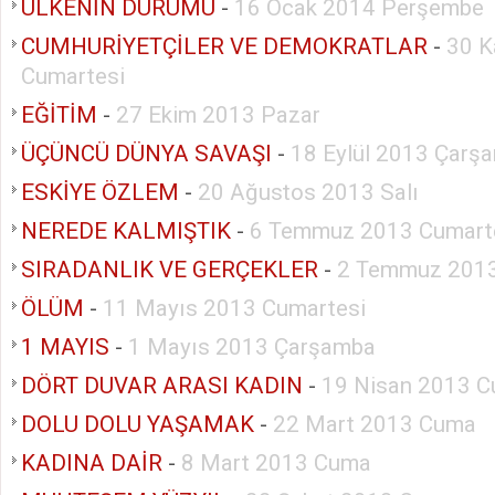
ÜLKENİN DURUMU
-
16 Ocak 2014 Perşembe
CUMHURİYETÇİLER VE DEMOKRATLAR
-
30 K
Cumartesi
EĞİTİM
-
27 Ekim 2013 Pazar
ÜÇÜNCÜ DÜNYA SAVAŞI
-
18 Eylül 2013 Çarş
ESKİYE ÖZLEM
-
20 Ağustos 2013 Salı
NEREDE KALMIŞTIK
-
6 Temmuz 2013 Cumart
SIRADANLIK VE GERÇEKLER
-
2 Temmuz 2013
ÖLÜM
-
11 Mayıs 2013 Cumartesi
1 MAYIS
-
1 Mayıs 2013 Çarşamba
DÖRT DUVAR ARASI KADIN
-
19 Nisan 2013 
DOLU DOLU YAŞAMAK
-
22 Mart 2013 Cuma
KADINA DAİR
-
8 Mart 2013 Cuma