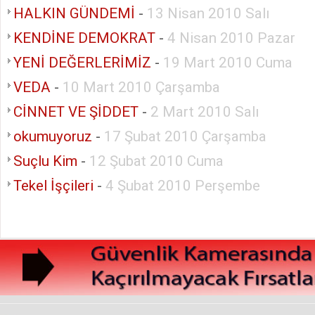
HALKIN GÜNDEMİ
-
13 Nisan 2010 Salı
KENDİNE DEMOKRAT
-
4 Nisan 2010 Pazar
YENİ DEĞERLERİMİZ
-
19 Mart 2010 Cuma
VEDA
-
10 Mart 2010 Çarşamba
CİNNET VE ŞİDDET
-
2 Mart 2010 Salı
okumuyoruz
-
17 Şubat 2010 Çarşamba
Suçlu Kim
-
12 Şubat 2010 Cuma
Tekel İşçileri
-
4 Şubat 2010 Perşembe