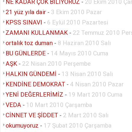
NE KADAR ÇOK BİLİYORUZ
-
20 Ekim 2010 Ça
21 yüz yıla dair
-
3 Ekim 2010 Pazar
KPSS SINAVI
-
6 Eylül 2010 Pazartesi
ZAMANI KULLANMAK
-
22 Temmuz 2010 Pe
ortalık toz duman
-
8 Haziran 2010 Salı
BU GÜNLERDE
-
14 Mayıs 2010 Cuma
AŞK
-
22 Nisan 2010 Perşembe
HALKIN GÜNDEMİ
-
13 Nisan 2010 Salı
KENDİNE DEMOKRAT
-
4 Nisan 2010 Pazar
YENİ DEĞERLERİMİZ
-
19 Mart 2010 Cuma
VEDA
-
10 Mart 2010 Çarşamba
CİNNET VE ŞİDDET
-
2 Mart 2010 Salı
okumuyoruz
-
17 Şubat 2010 Çarşamba