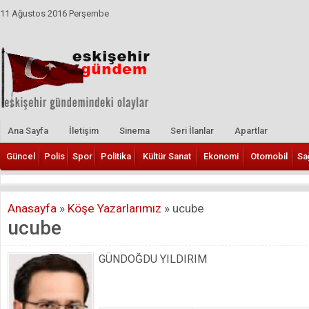
11 Ağustos 2016 Perşembe
Ana Sayfa
İletişim
Sinema
Seri İlanlar
Apartlar
Güncel
Polis
Spor
Politika
Kültür Sanat
Ekonomi
Otomobil
Sa
Anasayfa
»
Köşe Yazarlarımız
»
ucube
ucube
GÜNDOĞDU YILDIRIM