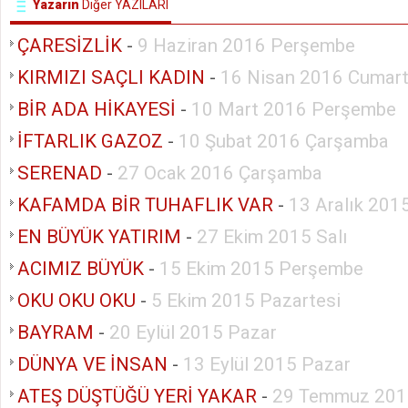
Yazarın
Diğer YAZILARI
ÇARESİZLİK
-
9 Haziran 2016 Perşembe
KIRMIZI SAÇLI KADIN
-
16 Nisan 2016 Cumart
BİR ADA HİKAYESİ
-
10 Mart 2016 Perşembe
İFTARLIK GAZOZ
-
10 Şubat 2016 Çarşamba
SERENAD
-
27 Ocak 2016 Çarşamba
KAFAMDA BİR TUHAFLIK VAR
-
13 Aralık 201
EN BÜYÜK YATIRIM
-
27 Ekim 2015 Salı
ACIMIZ BÜYÜK
-
15 Ekim 2015 Perşembe
OKU OKU OKU
-
5 Ekim 2015 Pazartesi
BAYRAM
-
20 Eylül 2015 Pazar
DÜNYA VE İNSAN
-
13 Eylül 2015 Pazar
ATEŞ DÜŞTÜĞÜ YERİ YAKAR
-
29 Temmuz 201