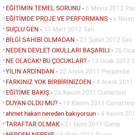
EĞİTİMİN TEMEL SORUNU
-
6 Mayıs 2012 Pa
EĞİTİMDE PROJE VE PERFORMANS
-
6 Nisa
SUÇLU GEN
-
13 Mart 2012 Salı
BİLGİ SAHİBİ OLMADAN
-
21 Şubat 2012 Salı
NEDEN DEVLET OKULLARI BAŞARILI
-
26 Oca
NE OLACAK! BU ÇOCUKLAR?
-
13 Ocak 2012 
YILIN ARDINDAN
-
22 Aralık 2011 Perşembe
FARKINIZ YOK BİRBİRİNİZDEN
-
4 Aralık 2011
EĞİTİME BAKIŞ
-
26 Kasım 2011 Cumartesi
DUYAN OLDU MU?
-
19 Kasım 2011 Cumartesi
ahmet hakan nereden bakıyorsun
-
4 Kasım 20
TARAFTAR OLMAK
-
21 Ekim 2011 Cuma
NERDEN NEREYE
-
9 Ekim 2011 Pazar