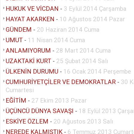
HUKUK VE VİCDAN
-
3 Eylül 2014 Çarşamba
HAYAT AKARKEN
-
10 Ağustos 2014 Pazar
GÜNDEM
-
20 Haziran 2014 Cuma
UMUT
-
11 Nisan 2014 Cuma
ANLAMIYORUM
-
28 Mart 2014 Cuma
UZAKTAKİ KURT
-
25 Şubat 2014 Salı
ÜLKENİN DURUMU
-
16 Ocak 2014 Perşembe
CUMHURİYETÇİLER VE DEMOKRATLAR
-
30 K
Cumartesi
EĞİTİM
-
27 Ekim 2013 Pazar
ÜÇÜNCÜ DÜNYA SAVAŞI
-
18 Eylül 2013 Çarş
ESKİYE ÖZLEM
-
20 Ağustos 2013 Salı
NEREDE KALMIŞTIK
-
6 Temmuz 2013 Cumart