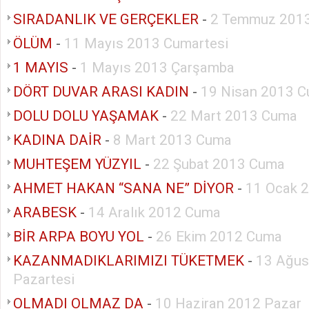
SIRADANLIK VE GERÇEKLER
-
2 Temmuz 2013
ÖLÜM
-
11 Mayıs 2013 Cumartesi
1 MAYIS
-
1 Mayıs 2013 Çarşamba
DÖRT DUVAR ARASI KADIN
-
19 Nisan 2013 
DOLU DOLU YAŞAMAK
-
22 Mart 2013 Cuma
KADINA DAİR
-
8 Mart 2013 Cuma
MUHTEŞEM YÜZYIL
-
22 Şubat 2013 Cuma
AHMET HAKAN “SANA NE” DİYOR
-
11 Ocak 
ARABESK
-
14 Aralık 2012 Cuma
BİR ARPA BOYU YOL
-
26 Ekim 2012 Cuma
KAZANMADIKLARIMIZI TÜKETMEK
-
13 Ağus
Pazartesi
OLMADI OLMAZ DA
-
10 Haziran 2012 Pazar