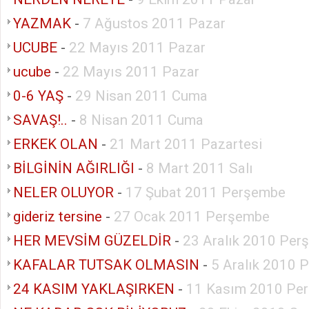
YAZMAK
-
7 Ağustos 2011 Pazar
UCUBE
-
22 Mayıs 2011 Pazar
ucube
-
22 Mayıs 2011 Pazar
0-6 YAŞ
-
29 Nisan 2011 Cuma
SAVAŞ!..
-
8 Nisan 2011 Cuma
ERKEK OLAN
-
21 Mart 2011 Pazartesi
BİLGİNİN AĞIRLIĞI
-
8 Mart 2011 Salı
NELER OLUYOR
-
17 Şubat 2011 Perşembe
gideriz tersine
-
27 Ocak 2011 Perşembe
HER MEVSİM GÜZELDİR
-
23 Aralık 2010 Per
KAFALAR TUTSAK OLMASIN
-
5 Aralık 2010 
24 KASIM YAKLAŞIRKEN
-
11 Kasım 2010 Pe