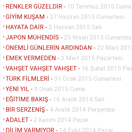
RENKLER GÜZELDİR
-
10 Temmuz 2015 Cuma
GİYİM KUŞAM
-
27 Haziran 2015 Cumartesi
HAYATA DAİR
-
2 Haziran 2015 Salı
JAPON MÜHENDİS
-
25 Nisan 2015 Cumartes
ÖNEMLİ GÜNLERİN ARDINDAN
-
22 Mart 201
EMEK VERMEDEN
-
2 Mart 2015 Pazartesi
VAHŞET VAHŞET VAHŞET
-
16 Şubat 2015 Paz
TÜRK FİLMLERİ
-
31 Ocak 2015 Cumartesi
YENİ YIL
-
9 Ocak 2015 Cuma
EĞİTİME BAKIŞ
-
16 Aralık 2014 Salı
BİR SERZENİŞ
-
4 Aralık 2014 Perşembe
ADALET
-
2 Kasım 2014 Pazar
DİLİM VARMIYOR
-
14 Eylül 2014 Pazar