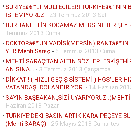
SURİYEâ€™Lİ MÜLTECİLERİ TÜRKİYEâ€™NİN 
İSTEMİYORUZ
-
23 Temmuz 2013 Salı
BURHANETTİN KOCAMAZ MERSİNE BİR ŞEY
Temmuz 2013 Cuma
DOKTORâ€™UN VADİSİ(MERSİN) RANTâ€™IN 
YER.Mehti Saraç
-
5 Temmuz 2013 Cuma
MEHTİ SARAÇ’TAN ALTIN SÖZLER..ESKİŞEHİ
ANISINA...
-
3 Temmuz 2013 Çarşamba
DİKKAT ! ( HIZLI GEÇİŞ SİSTEMİ ) HGS’LER HI
VATANDAŞI DOLANDIRIYOR.
-
14 Haziran 20
SAYIN BAŞBAKAN,,SİZİ UYARIYORUZ..(MEHTİ
Haziran 2013 Pazar
TÜRKİYE’DEKİ BASIN ARTIK KARA PEÇEYE 
(Mehti SARAÇ)
-
25 Mayıs 2013 Cumartesi