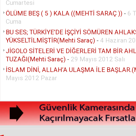
Cumartesi
ÖLÜME BEŞ ( 5 ) KALA ((MEHTİ SARAÇ ))
-
6 
Cuma
BU SES; TÜRKİYE’DE İŞÇİYİ SÖMÜREN AHLA
YÜKSELTİLMİŞTİR(Mehti Saraç)
-
4 Haziran 20
JİGOLO SİTELERİ VE DİĞERLERİ TAM BİR AH
TUZAĞI(Mehti Saraç)
-
29 Mayıs 2012 Salı
İSLAM DİNİ, ALLAH’A ULAŞMA İLE BAŞLAR.(M
Mayıs 2012 Pazar