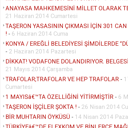
ANAYASA MAHKEMESİNİ MİLLET OLARAK TE
21 Haziran 2014 Cumartesi
TAŞERON YASASININ ÇIKMASI İÇİN 301 CAN
!
-
6 Haziran 2014 Cuma
KONYA / EREĞLİ BELEDİYESİ ŞİMDİLERDE ’’DÜ
-
2 Haziran 2014 Pazartesi
DİKKAT! VODAFONE DOLANDIRIYOR. BELGESİ İ
21 Mayıs 2014 Çarşamba
TRAFOLAR;TRAFOLAR VE HEP TRAFOLAR
-
1
Cumartesi
1 MAYISâ€™TA ÖZELLİĞİNİ YİTİRMİŞTİR
-
6 M
TAŞERON İŞÇİLER ŞOKTA !
-
26 Nisan 2014 Cu
BİR MUHTARIN ÖYKÜSÜ
-
14 Nisan 2014 Paza
TÜRKİYEâ€™DE FLEXKOM VE BİNLERCE MAĞ