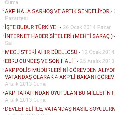
Cuma
AKP HALA SARHOŞ VE ARTIK SENDELİYOR
-
Pazartesi
İŞTE BUDUR TÜRKİYE !
-
26 Ocak 2014 Pazar
İNTERNET HABER SİTELERİ (MEHTİ SARAÇ )
Salı
MECLİS’TEKİ AHIR DÜELLOSU
-
12 Ocak 2014
EBRU GÜNDEŞ VE SON HALİ !
-
25 Aralık 201
AKP,POLİS MÜDÜRLERİ’Nİ GÖREVDEN ALIYOR
VATANDAŞ OLARAK 4 AKP’Lİ BAKANI GÖREV
Aralık 2013 Cuma
AKP TARAFINDAN UYUTULAN BU MİLLETİN H
Aralık 2013 Cuma
DEVLET ELİ İLE, VATANDAŞ NASIL SOYULU