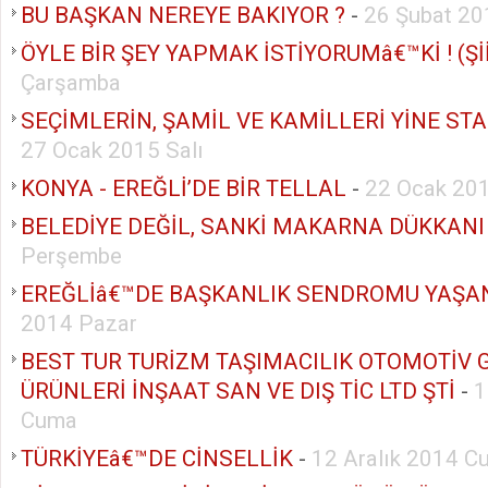
BU BAŞKAN NEREYE BAKIYOR ?
-
26 Şubat 2
ÖYLE BİR ŞEY YAPMAK İSTİYORUMâ€™Kİ ! (Şİ
Çarşamba
SEÇİMLERİN, ŞAMİL VE KAMİLLERİ YİNE STA
27 Ocak 2015 Salı
KONYA - EREĞLİ’DE BİR TELLAL
-
22 Ocak 20
BELEDİYE DEĞİL, SANKİ MAKARNA DÜKKANI
Perşembe
EREĞLİâ€™DE BAŞKANLIK SENDROMU YAŞA
2014 Pazar
BEST TUR TURİZM TAŞIMACILIK OTOMOTİV 
ÜRÜNLERİ İNŞAAT SAN VE DIŞ TİC LTD ŞTİ
-
1
Cuma
TÜRKİYEâ€™DE CİNSELLİK
-
12 Aralık 2014 C