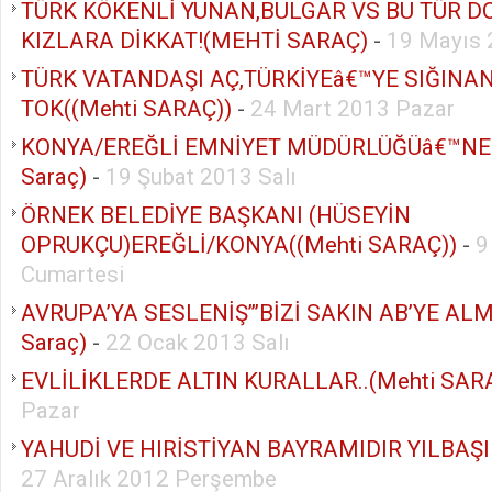
TÜRK KÖKENLİ YUNAN,BULGAR VS BU TÜR D
KIZLARA DİKKAT!(MEHTİ SARAÇ)
-
19 Mayıs 
TÜRK VATANDAŞI AÇ,TÜRKİYEâ€™YE SIĞIN
TOK((Mehti SARAÇ))
-
24 Mart 2013 Pazar
KONYA/EREĞLİ EMNİYET MÜDÜRLÜĞÜâ€™NE 
Saraç)
-
19 Şubat 2013 Salı
ÖRNEK BELEDİYE BAŞKANI (HÜSEYİN
OPRUKÇU)EREĞLİ/KONYA((Mehti SARAÇ))
-
9
Cumartesi
AVRUPA’YA SESLENİŞ’’’BİZİ SAKIN AB’YE ALM
Saraç)
-
22 Ocak 2013 Salı
EVLİLİKLERDE ALTIN KURALLAR..(Mehti SAR
Pazar
YAHUDİ VE HIRİSTİYAN BAYRAMIDIR YILBAŞI 
27 Aralık 2012 Perşembe