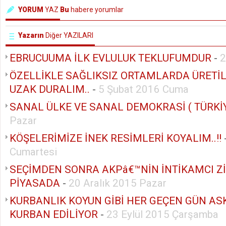
YORUM
YAZ
Bu
habere yorumlar
Yazarın
Diğer YAZILARI
EBRUCUUMA İLK EVLULUK TEKLUFUMDUR
-
2
ÖZELLİKLE SAĞLIKSIZ ORTAMLARDA ÜRETİ
UZAK DURALIM..
-
5 Şubat 2016 Cuma
SANAL ÜLKE VE SANAL DEMOKRASİ ( TÜRKİY
Pazar
KÖŞELERİMİZE İNEK RESİMLERİ KOYALIM..!!
Cumartesi
SEÇİMDEN SONRA AKPâ€™NİN İNTİKAMCI Zİ
PİYASADA
-
20 Aralık 2015 Pazar
KURBANLIK KOYUN GİBİ HER GEÇEN GÜN AS
KURBAN EDİLİYOR
-
23 Eylül 2015 Çarşamba