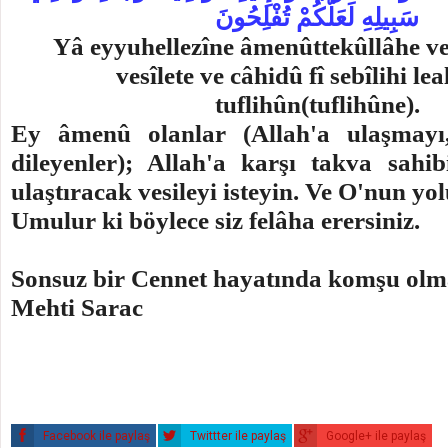
سَبِيلِهِ لَعَلَّكُمْ تُفْلِحُونَ
Yâ eyyuhellezîne âmenûttekûllâhe ve
vesîlete ve câhidû fî sebîlihi le
tuflihûn(tuflihûne).
Ey âmenû olanlar (Allah'a ulaşmayı
dileyenler); Allah'a karşı takva sahi
ulaştıracak vesileyi isteyin. Ve O'nun yo
Umulur ki böylece siz felâha erersiniz.
Sonsuz bir Cennet hayatında komşu olm
Mehti Sarac
Facebook ile paylaş
Twittter ile paylaş
Google+ ile paylaş