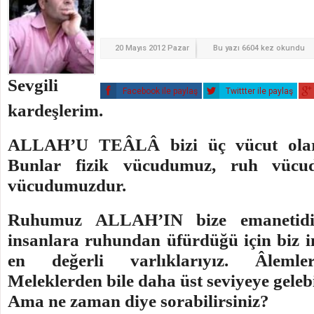
20 Mayıs 2012 Pazar
Bu yazı 6604 kez okundu
Sevgili
Facebook ile paylaş
Twittter ile paylaş
kardeşlerim.
ALLAH’U TEÂLÂ bizi üç vücut olara
Bunlar fizik vücudumuz, ruh vücu
vücudumuzdur.
Ruhumuz ALLAH’IN bize emanetid
insanlara ruhundan üfürdüğü için biz i
en değerli varlıklarıyız. Âlemleri
Meleklerden bile daha üst seviyeye gelebi
Ama ne zaman diye sorabilirsiniz?