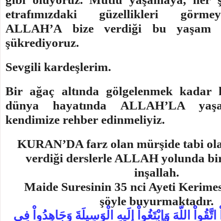
etrafımızdaki güzellikleri görme
ALLAH’A bize verdiği bu yaşam
şükrediyoruz.
Sevgili kardeşlerim.
Bir ağaç altında gölgelenmek kadar 
dünya hayatında ALLAH’LA yaş
kendimize rehber edinmeliyiz.
KURAN’DA farz olan mürşide tabi ola
verdiği derslerle ALLAH yolunda bir
inşallah.
Maide Suresinin 35 nci Ayeti Kerime
şöyle buyurmaktadır.
واْ اتَّقُواْ اللّهَ وَابْتَغُواْ إِلَيهِ الْوَسِيلَةَ وَجَاهِدُواْ فِي