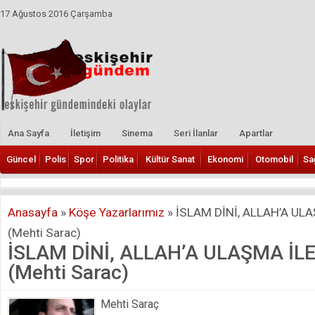
17 Ağustos 2016 Çarşamba
Ana Sayfa
İletişim
Sinema
Seri İlanlar
Apartlar
Güncel
Polis
Spor
Politika
Kültür Sanat
Ekonomi
Otomobil
Sa
Anasayfa
»
Köşe Yazarlarımız
»
İSLAM DİNİ, ALLAH’A UL
(Mehti Sarac)
İSLAM DİNİ, ALLAH’A ULAŞMA İL
(Mehti Sarac)
Mehti Saraç