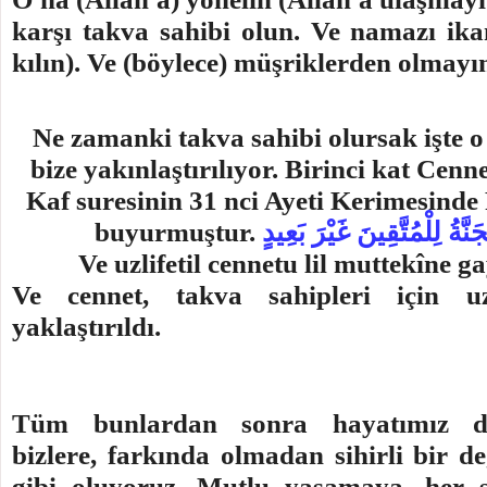
karşı takva sahibi olun. Ve namazı ik
kılın). Ve (böylece) müşriklerden olmayı
Ne zamanki takva sahibi olursak işte 
bize yakınlaştırılıyor. Birinci kat Cenn
Kaf suresinin 31 nci Ayeti Kerimesinde
buyurmuştur.
نَّةُ لِلْمُتَّقِينَ غَيْرَ بَعِيدٍ
Ve uzlifetil cennetu lil muttekîne g
Ve cennet, takva sahipleri için 
yaklaştırıldı.
Tüm bunlardan sonra hayatımız de
bizlere, farkında olmadan sihirli bir
gibi oluyoruz. Mutlu yaşamaya, her 