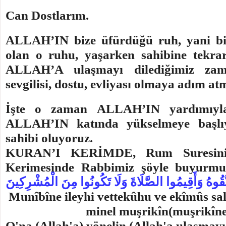
Can Dostlarım.
ALLAH’IN bize üfürdüğü ruh, yani b
olan o ruhu, yaşarken sahibine tekrar
ALLAH’A ulaşmayı dilediğimiz z
sevgilisi, dostu, evliyası olmaya adım at
İşte o zaman ALLAH’IN yardımıyla
ALLAH’IN katında yükselmeye başlı
sahibi oluyoruz.
KURAN’I KERİMDE, Rum Suresinin
Kerimesinde Rabbimiz şöyle buyurmuş
َّقُوهُ وَأَقِيمُوا الصَّلَاةَ وَلَا تَكُونُوا مِنَ الْمُشْرِكِينَ
Munîbîne ileyhi vettekûhu ve ekîmûs sal
minel muşrikîn(muşrikîne
O'na (Allah'a) yönelin (Allah'a ulaşmayı