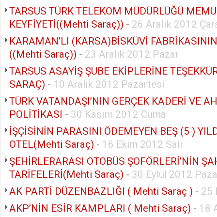
TARSUS TÜRK TELEKOM MÜDÜRLÜĞÜ MEMU
KEYFİYETİ((Mehti Saraç))
-
26 Aralık 2012 Ça
KARAMAN’LI (KARSA)BİSKÜVİ FABRİKASINI
((Mehti Saraç))
-
23 Aralık 2012 Pazar
TARSUS ASAYİŞ ŞUBE EKİPLERİNE TEŞEKKÜRL
SARAÇ)
-
10 Aralık 2012 Pazartesi
TÜRK VATANDAŞI’NIN GERÇEK KADERİ VE A
POLİTİKASI
-
30 Kasım 2012 Cuma
İŞÇİSİNİN PARASINI ÖDEMEYEN BEŞ (5 ) YILD
OTEL(Mehti Saraç)
-
16 Ekim 2012 Salı
ŞEHİRLERARASI OTOBÜS ŞOFÖRLERİ’NİN ŞA
TARİFELERİ(Mehti Saraç)
-
30 Eylül 2012 Paza
AK PARTİ DÜZENBAZLIĞI ( Mehti Saraç )
-
25 
AKP’NİN ESİR KAMPLARI ( Mehti Saraç)
-
18 