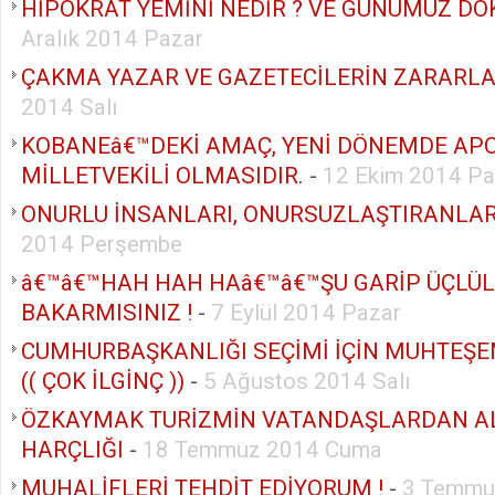
HİPOKRAT YEMİNİ NEDİR ? VE GÜNÜMÜZ DO
Aralık 2014 Pazar
ÇAKMA YAZAR VE GAZETECİLERİN ZARARLA
2014 Salı
KOBANEâ€™DEKİ AMAÇ, YENİ DÖNEMDE AP
MİLLETVEKİLİ OLMASIDIR.
-
12 Ekim 2014 Pa
ONURLU İNSANLARI, ONURSUZLAŞTIRANLAR
2014 Perşembe
â€™â€™HAH HAH HAâ€™â€™ŞU GARİP ÜÇLÜ
BAKARMISINIZ !
-
7 Eylül 2014 Pazar
CUMHURBAŞKANLIĞI SEÇİMİ İÇİN MUHTEŞ
(( ÇOK İLGİNÇ ))
-
5 Ağustos 2014 Salı
ÖZKAYMAK TURİZMİN VATANDAŞLARDAN AL
HARÇLIĞI
-
18 Temmuz 2014 Cuma
MUHALİFLERİ TEHDİT EDİYORUM !
-
3 Temmu