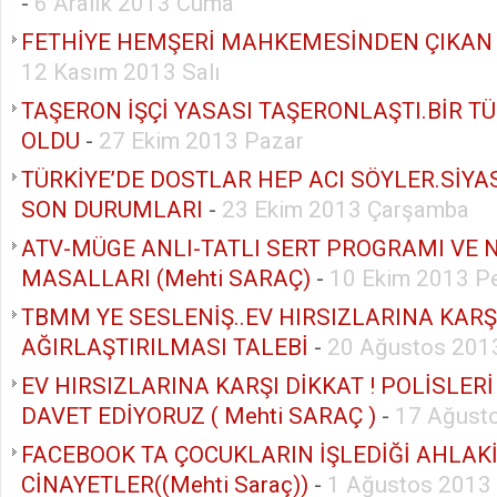
-
6 Aralık 2013 Cuma
FETHİYE HEMŞERİ MAHKEMESİNDEN ÇIKAN
12 Kasım 2013 Salı
TAŞERON İŞÇİ YASASI TAŞERONLAŞTI.BİR T
OLDU
-
27 Ekim 2013 Pazar
TÜRKİYE’DE DOSTLAR HEP ACI SÖYLER.SİYAS
SON DURUMLARI
-
23 Ekim 2013 Çarşamba
ATV-MÜGE ANLI-TATLI SERT PROGRAMI VE
MASALLARI (Mehti SARAÇ)
-
10 Ekim 2013 P
TBMM YE SESLENİŞ..EV HIRSIZLARINA KARŞ
AĞIRLAŞTIRILMASI TALEBİ
-
20 Ağustos 2013
EV HIRSIZLARINA KARŞI DİKKAT ! POLİSLER
DAVET EDİYORUZ ( Mehti SARAÇ )
-
17 Ağust
FACEBOOK TA ÇOCUKLARIN İŞLEDİĞİ AHLAK
CİNAYETLER((Mehti Saraç))
-
1 Ağustos 2013