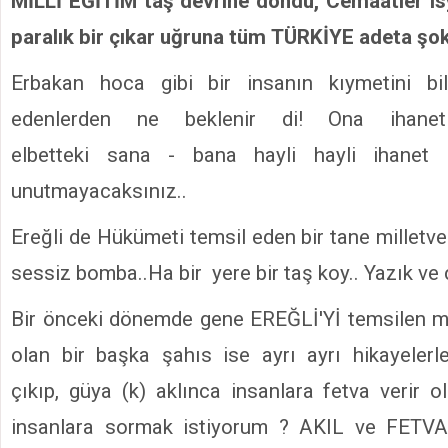
MİLLİ EĞİTİM taş devrine döndü, Cemaatler is
paralık bir çıkar uğruna tüm TÜRKİYE adeta şokl
Erbakan hoca gibi bir insanın kıymetini bi
edenlerden ne beklenir di! Ona ihanet
elbetteki sana - bana hayli hayli ihanet e
unutmayacaksınız..
Ereğli de Hükümeti temsil eden bir tane milletve
sessiz bomba..Ha bir yere bir taş koy.. Yazık ve 
Bir önceki dönemde gene EREĞLİ'Yİ temsilen mil
olan bir başka şahıs ise ayrı ayrı hikayelerle
çıkıp, güya (k) aklınca insanlara fetva verir
insanlara sormak istiyorum ? AKIL ve FETVA