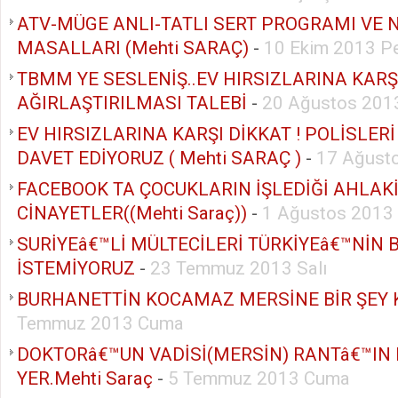
ATV-MÜGE ANLI-TATLI SERT PROGRAMI VE
MASALLARI (Mehti SARAÇ)
-
10 Ekim 2013 P
TBMM YE SESLENİŞ..EV HIRSIZLARINA KARŞ
AĞIRLAŞTIRILMASI TALEBİ
-
20 Ağustos 2013
EV HIRSIZLARINA KARŞI DİKKAT ! POLİSLER
DAVET EDİYORUZ ( Mehti SARAÇ )
-
17 Ağust
FACEBOOK TA ÇOCUKLARIN İŞLEDİĞİ AHLAK
CİNAYETLER((Mehti Saraç))
-
1 Ağustos 2013
SURİYEâ€™Lİ MÜLTECİLERİ TÜRKİYEâ€™NİN 
İSTEMİYORUZ
-
23 Temmuz 2013 Salı
BURHANETTİN KOCAMAZ MERSİNE BİR ŞEY
Temmuz 2013 Cuma
DOKTORâ€™UN VADİSİ(MERSİN) RANTâ€™IN 
YER.Mehti Saraç
-
5 Temmuz 2013 Cuma