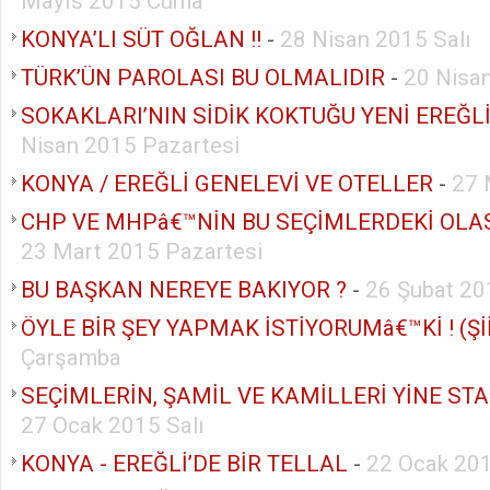
Mayıs 2015 Cuma
KONYA’LI SÜT OĞLAN !!
-
28 Nisan 2015 Salı
TÜRK’ÜN PAROLASI BU OLMALIDIR
-
20 Nisa
SOKAKLARI’NIN SİDİK KOKTUĞU YENİ EREĞL
Nisan 2015 Pazartesi
KONYA / EREĞLİ GENELEVİ VE OTELLER
-
27 
CHP VE MHPâ€™NİN BU SEÇİMLERDEKİ OLA
23 Mart 2015 Pazartesi
BU BAŞKAN NEREYE BAKIYOR ?
-
26 Şubat 2
ÖYLE BİR ŞEY YAPMAK İSTİYORUMâ€™Kİ ! (Şİ
Çarşamba
SEÇİMLERİN, ŞAMİL VE KAMİLLERİ YİNE STA
27 Ocak 2015 Salı
KONYA - EREĞLİ’DE BİR TELLAL
-
22 Ocak 20