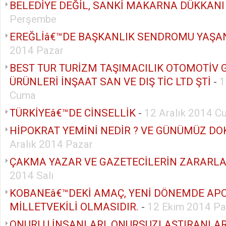
BELEDİYE DEĞİL, SANKİ MAKARNA DÜKKANI
Perşembe
EREĞLİâ€™DE BAŞKANLIK SENDROMU YAŞA
2014 Pazar
BEST TUR TURİZM TAŞIMACILIK OTOMOTİV 
ÜRÜNLERİ İNŞAAT SAN VE DIŞ TİC LTD ŞTİ
-
1
Cuma
TÜRKİYEâ€™DE CİNSELLİK
-
12 Aralık 2014 C
HİPOKRAT YEMİNİ NEDİR ? VE GÜNÜMÜZ DO
Aralık 2014 Pazar
ÇAKMA YAZAR VE GAZETECİLERİN ZARARLA
2014 Salı
KOBANEâ€™DEKİ AMAÇ, YENİ DÖNEMDE AP
MİLLETVEKİLİ OLMASIDIR.
-
12 Ekim 2014 Pa
ONURLU İNSANLARI, ONURSUZLAŞTIRANLAR