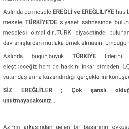
Aslında bu mesele
EREĞLİ ve EREĞLİLİ'YE
has 
mesele
TÜRKİYE'DE
siyaset sahnesinde bulun
meselesi olmalıdır..TÜRK siyasetinde bulunan
davranışlardan mutlaka örnek almasını umduğum
Aslında bugün,büyük
TÜRKİYE
liderini
eleştireceğiz hem de hakkını inkar etmeden İL
vatandaşlarına kazandırdığı gerçeklerini konuşa
SİZ EREĞLİ'LER ; Çok şanslı olduğu
unutmayacaksınız
...
Azmin arkasından gelen bir başarının öyküsü.