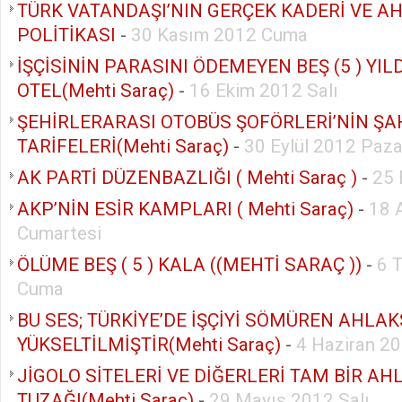
TÜRK VATANDAŞI’NIN GERÇEK KADERİ VE A
POLİTİKASI
-
30 Kasım 2012 Cuma
İŞÇİSİNİN PARASINI ÖDEMEYEN BEŞ (5 ) YILD
OTEL(Mehti Saraç)
-
16 Ekim 2012 Salı
ŞEHİRLERARASI OTOBÜS ŞOFÖRLERİ’NİN ŞA
TARİFELERİ(Mehti Saraç)
-
30 Eylül 2012 Paza
AK PARTİ DÜZENBAZLIĞI ( Mehti Saraç )
-
25 
AKP’NİN ESİR KAMPLARI ( Mehti Saraç)
-
18 
Cumartesi
ÖLÜME BEŞ ( 5 ) KALA ((MEHTİ SARAÇ ))
-
6 
Cuma
BU SES; TÜRKİYE’DE İŞÇİYİ SÖMÜREN AHLA
YÜKSELTİLMİŞTİR(Mehti Saraç)
-
4 Haziran 20
JİGOLO SİTELERİ VE DİĞERLERİ TAM BİR AH
TUZAĞI(Mehti Saraç)
-
29 Mayıs 2012 Salı