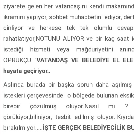
ziyarete gelen her vatandaşını kendi makamında
ikramını yapıyor, sohbet muhabbetini ediyor, dert
dinliyor ve herkese tek tek olumlu cevapl
rahatlatıyor,NOTUNU ALIYOR ve bir kaç saat i
istediği hizmeti veya mağduriyetini anında
OPRUKÇU ''
VATANDAŞ VE BELEDİYE EL ELE'' 
hayata geçiriyor..
Aslında burada bir başka sorun daha aşılmış 
istekleri çerçevesinde o bölgede bulunan eksikl
birebir çözülmüş oluyor.Nasıl mı ?
görülüyor,biliniyor, tesbit edilmiş oluyor..Kıy
bırakılmıyor.....
İŞTE GERÇEK BELEDİYECİLİK B