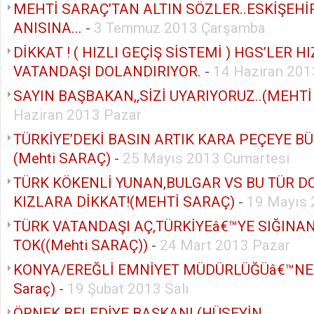
MEHTİ SARAÇ’TAN ALTIN SÖZLER..ESKİŞEHİ
ANISINA...
-
3 Temmuz 2013 Çarşamba
DİKKAT ! ( HIZLI GEÇİŞ SİSTEMİ ) HGS’LER HI
VATANDAŞI DOLANDIRIYOR.
-
14 Haziran 20
SAYIN BAŞBAKAN,,SİZİ UYARIYORUZ..(MEHTİ
Haziran 2013 Pazar
TÜRKİYE’DEKİ BASIN ARTIK KARA PEÇEYE 
(Mehti SARAÇ)
-
25 Mayıs 2013 Cumartesi
TÜRK KÖKENLİ YUNAN,BULGAR VS BU TÜR D
KIZLARA DİKKAT!(MEHTİ SARAÇ)
-
19 Mayıs 
TÜRK VATANDAŞI AÇ,TÜRKİYEâ€™YE SIĞIN
TOK((Mehti SARAÇ))
-
24 Mart 2013 Pazar
KONYA/EREĞLİ EMNİYET MÜDÜRLÜĞÜâ€™NE 
Saraç)
-
19 Şubat 2013 Salı
ÖRNEK BELEDİYE BAŞKANI (HÜSEYİN