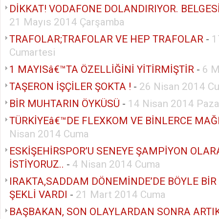
DİKKAT! VODAFONE DOLANDIRIYOR. BELGESİ İ
21 Mayıs 2014 Çarşamba
TRAFOLAR;TRAFOLAR VE HEP TRAFOLAR
-
1
Cumartesi
1 MAYISâ€™TA ÖZELLİĞİNİ YİTİRMİŞTİR
-
6 M
TAŞERON İŞÇİLER ŞOKTA !
-
26 Nisan 2014 Cu
BİR MUHTARIN ÖYKÜSÜ
-
14 Nisan 2014 Paza
TÜRKİYEâ€™DE FLEXKOM VE BİNLERCE MAĞ
Nisan 2014 Cuma
ESKİŞEHİRSPOR’U SENEYE ŞAMPİYON OLA
İSTİYORUZ..
-
4 Nisan 2014 Cuma
IRAKTA,SADDAM DÖNEMİNDE’DE BÖYLE BİR
ŞEKLİ VARDI
-
21 Mart 2014 Cuma
BAŞBAKAN, SON OLAYLARDAN SONRA ARTIK 