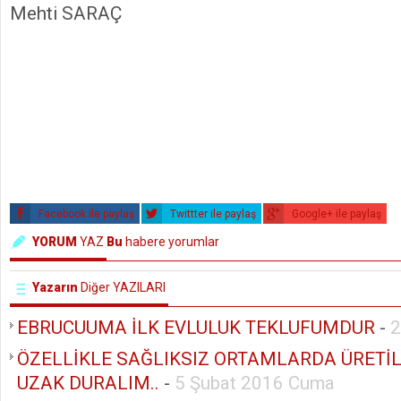
Mehti SARAÇ
Facebook ile paylaş
Twittter ile paylaş
Google+ ile paylaş
YORUM
YAZ
Bu
habere yorumlar
Yazarın
Diğer YAZILARI
EBRUCUUMA İLK EVLULUK TEKLUFUMDUR
-
2
ÖZELLİKLE SAĞLIKSIZ ORTAMLARDA ÜRETİ
UZAK DURALIM..
-
5 Şubat 2016 Cuma