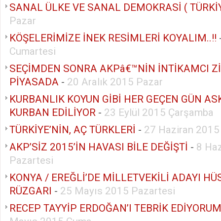
SANAL ÜLKE VE SANAL DEMOKRASİ ( TÜRKİY
Pazar
KÖŞELERİMİZE İNEK RESİMLERİ KOYALIM..!!
Cumartesi
SEÇİMDEN SONRA AKPâ€™NİN İNTİKAMCI Zİ
PİYASADA
-
20 Aralık 2015 Pazar
KURBANLIK KOYUN GİBİ HER GEÇEN GÜN AS
KURBAN EDİLİYOR
-
23 Eylül 2015 Çarşamba
TÜRKİYE’NİN, AÇ TÜRKLERİ
-
27 Haziran 2015
AKP’SİZ 2015’İN HAVASI BİLE DEĞİŞTİ
-
8 Ha
Pazartesi
KONYA / EREĞLİ’DE MİLLETVEKİLİ ADAYI H
RÜZGARI
-
25 Mayıs 2015 Pazartesi
RECEP TAYYİP ERDOĞAN’I TEBRİK EDİYORUM