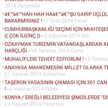
2014 Perşembe
â€™â€™HAH HAH HAâ€™â€™ŞU GARİP ÜÇLÜ
BAKARMISINIZ !
-
7 Eylül 2014 Pazar
CUMHURBAŞKANLIĞI SEÇİMİ İÇİN MUHTEŞ
(( ÇOK İLGİNÇ ))
-
5 Ağustos 2014 Salı
ÖZKAYMAK TURİZMİN VATANDAŞLARDAN AL
HARÇLIĞI
-
18 Temmuz 2014 Cuma
MUHALİFLERİ TEHDİT EDİYORUM !
-
3 Temmu
ANAYASA MAHKEMESİNİ MİLLET OLARAK TE
21 Haziran 2014 Cumartesi
TAŞERON YASASININ ÇIKMASI İÇİN 301 CAN
!
-
6 Haziran 2014 Cuma
KONYA / EREĞLİ BELEDİYESİ ŞİMDİLERDE ’’DÜ
-
2 Haziran 2014 Pazartesi