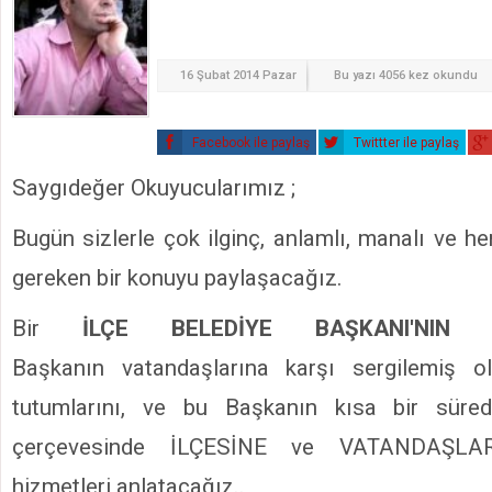
16 Şubat 2014 Pazar
Bu yazı 4056 kez okundu
Facebook ile paylaş
Twittter ile paylaş
Saygıdeğer Okuyucularımız ;
Bugün sizlerle çok ilginç, anlamlı, manalı ve h
gereken bir konuyu paylaşacağız.
Bir
İLÇE BELEDİYE BAŞKANI'NIN 
Başkanın vatandaşlarına karşı sergilemiş o
tutumlarını, ve bu Başkanın kısa bir sürede
çerçevesinde İLÇESİNE ve VATANDAŞLARI
hizmetleri anlatacağız..