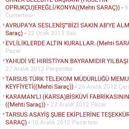
OPRUKÇU)EREĞLİ/KONYA((Mehti SARAÇ))
-
9
Cumartesi
AVRUPA’YA SESLENİŞ’’’BİZİ SAKIN AB’YE ALM
Saraç)
-
22 Ocak 2013 Salı
EVLİLİKLERDE ALTIN KURALLAR..(Mehti SAR
Pazar
YAHUDİ VE HIRİSTİYAN BAYRAMIDIR YILBAŞI 
27 Aralık 2012 Perşembe
TARSUS TÜRK TELEKOM MÜDÜRLÜĞÜ MEMU
KEYFİYETİ((Mehti Saraç))
-
26 Aralık 2012 Ça
KARAMAN’LI (KARSA)BİSKÜVİ FABRİKASINI
((Mehti Saraç))
-
23 Aralık 2012 Pazar
TARSUS ASAYİŞ ŞUBE EKİPLERİNE TEŞEKKÜRL
SARAÇ)
-
10 Aralık 2012 Pazartesi