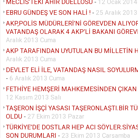
MECLİS’TEKİ AHIR DÜELLOSU
-
12 Ocak 2014
EBRU GÜNDEŞ VE SON HALİ !
-
25 Aralık 201
AKP,POLİS MÜDÜRLERİ’Nİ GÖREVDEN ALIYOR
VATANDAŞ OLARAK 4 AKP’Lİ BAKANI GÖREV
Aralık 2013 Cuma
AKP TARAFINDAN UYUTULAN BU MİLLETİN H
Aralık 2013 Cuma
DEVLET ELİ İLE, VATANDAŞ NASIL SOYULU
-
6 Aralık 2013 Cuma
FETHİYE HEMŞERİ MAHKEMESİNDEN ÇIKAN
12 Kasım 2013 Salı
TAŞERON İŞÇİ YASASI TAŞERONLAŞTI.BİR T
OLDU
-
27 Ekim 2013 Pazar
TÜRKİYE’DE DOSTLAR HEP ACI SÖYLER.SİYAS
SON DURUMLARI
-
23 Ekim 2013 Çarşamba