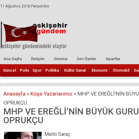
11 Ağustos 2016 Perşembe
Ana Sayfa
İletişim
Sinema
Seri İlanlar
Apartlar
Güncel
Polis
Spor
Politika
Kültür Sanat
Ekonomi
Otomobil
Sa
Anasayfa
»
Köşe Yazarlarımız
»
MHP VE EREĞLİ’NİN BÜY
OPRUKÇU
MHP VE EREĞLİ’NİN BÜYÜK GUR
OPRUKÇU
Mehti Saraç