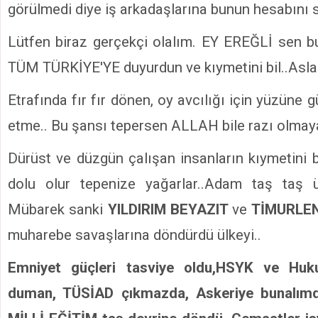
görülmedi diye iş arkadaşlarına bunun hesabını s
Lütfen biraz gerçekçi olalım. EY EREĞLİ sen b
TÜM TÜRKİYE'YE duyurdun ve kıymetini bil..Asl
Etrafında fır fır dönen, oy avcılığı için yüzüne g
etme.. Bu şansı tepersen ALLAH bile razı olmaya
Dürüst ve düzgün çalışan insanların kıymetini 
dolu olur tepenize yağarlar..Adam taş taş 
Mübarek sanki
YILDIRIM BEYAZIT
ve
TİMURLE
muharebe savaşlarına döndürdü ülkeyi..
Emniyet güçleri tasviye oldu,HSYK ve Hu
duman, TÜSİAD çıkmazda, Askeriye bunalımda