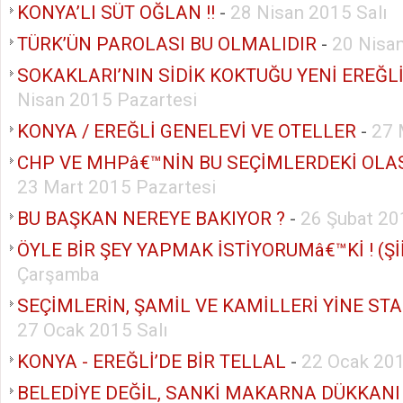
KONYA’LI SÜT OĞLAN !!
-
28 Nisan 2015 Salı
TÜRK’ÜN PAROLASI BU OLMALIDIR
-
20 Nisa
SOKAKLARI’NIN SİDİK KOKTUĞU YENİ EREĞL
Nisan 2015 Pazartesi
KONYA / EREĞLİ GENELEVİ VE OTELLER
-
27 
CHP VE MHPâ€™NİN BU SEÇİMLERDEKİ OLA
23 Mart 2015 Pazartesi
BU BAŞKAN NEREYE BAKIYOR ?
-
26 Şubat 2
ÖYLE BİR ŞEY YAPMAK İSTİYORUMâ€™Kİ ! (Şİ
Çarşamba
SEÇİMLERİN, ŞAMİL VE KAMİLLERİ YİNE STA
27 Ocak 2015 Salı
KONYA - EREĞLİ’DE BİR TELLAL
-
22 Ocak 20
BELEDİYE DEĞİL, SANKİ MAKARNA DÜKKANI