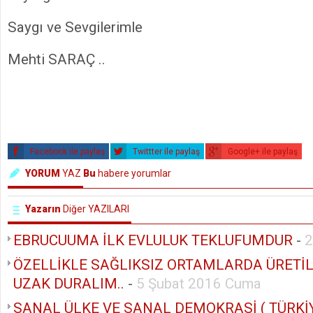
Saygı ve Sevgilerimle
Mehti SARAÇ ..
Facebook ile paylaş
Twittter ile paylaş
Google+ ile paylaş
YORUM
YAZ
Bu
habere yorumlar
Yazarın
Diğer YAZILARI
EBRUCUUMA İLK EVLULUK TEKLUFUMDUR
-
2
ÖZELLİKLE SAĞLIKSIZ ORTAMLARDA ÜRETİ
UZAK DURALIM..
-
5 Şubat 2016 Cuma
SANAL ÜLKE VE SANAL DEMOKRASİ ( TÜRKİY