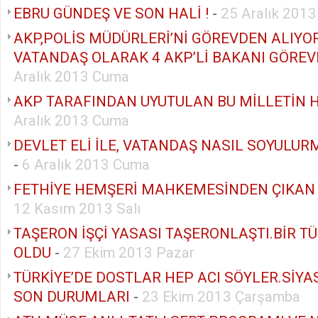
EBRU GÜNDEŞ VE SON HALİ !
-
25 Aralık 201
AKP,POLİS MÜDÜRLERİ’Nİ GÖREVDEN ALIYOR
VATANDAŞ OLARAK 4 AKP’Lİ BAKANI GÖREV
Aralık 2013 Cuma
AKP TARAFINDAN UYUTULAN BU MİLLETİN H
Aralık 2013 Cuma
DEVLET ELİ İLE, VATANDAŞ NASIL SOYULU
-
6 Aralık 2013 Cuma
FETHİYE HEMŞERİ MAHKEMESİNDEN ÇIKAN
12 Kasım 2013 Salı
TAŞERON İŞÇİ YASASI TAŞERONLAŞTI.BİR T
OLDU
-
27 Ekim 2013 Pazar
TÜRKİYE’DE DOSTLAR HEP ACI SÖYLER.SİYAS
SON DURUMLARI
-
23 Ekim 2013 Çarşamba