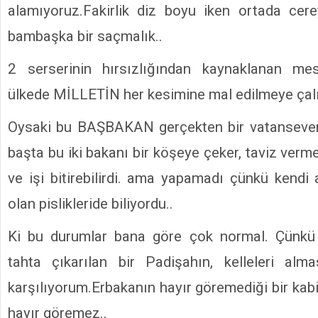
alamıyoruz.Fakirlik diz boyu iken ortada cer
bambaşka bir saçmalık..
2 serserinin hırsızlığından kaynaklanan mes
ülkede MİLLETİN her kesimine mal edilmeye çalış
Oysaki bu BAŞBAKAN gerçekten bir vatansever 
başta bu iki bakanı bir köşeye çeker, taviz ver
ve işi bitirebilirdi. ama yapamadı çünkü kendi
olan pislikleride biliyordu..
Ki bu durumlar bana göre çok normal. Çünkü 
tahta çıkarılan bir Padişahın, kelleleri alm
karşılıyorum.Erbakanın hayır göremediği bir ka
hayır göremez..