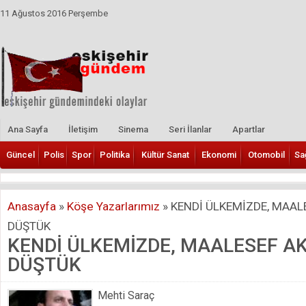
11 Ağustos 2016 Perşembe
Ana Sayfa
İletişim
Sinema
Seri İlanlar
Apartlar
Güncel
Polis
Spor
Politika
Kültür Sanat
Ekonomi
Otomobil
Sa
Anasayfa
»
Köşe Yazarlarımız
»
KENDİ ÜLKEMİZDE, MAALE
DÜŞTÜK
KENDİ ÜLKEMİZDE, MAALESEF AK
DÜŞTÜK
Mehti Saraç