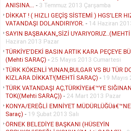
ANISINA...
-
3 Temmuz 2013 Çarşamba
DİKKAT ! ( HIZLI GEÇİŞ SİSTEMİ ) HGS’LER HI
VATANDAŞI DOLANDIRIYOR.
-
14 Haziran 20
SAYIN BAŞBAKAN,,SİZİ UYARIYORUZ..(MEHTİ
Haziran 2013 Pazar
TÜRKİYE’DEKİ BASIN ARTIK KARA PEÇEYE 
(Mehti SARAÇ)
-
25 Mayıs 2013 Cumartesi
TÜRK KÖKENLİ YUNAN,BULGAR VS BU TÜR D
KIZLARA DİKKAT!(MEHTİ SARAÇ)
-
19 Mayıs 
TÜRK VATANDAŞI AÇ,TÜRKİYEâ€™YE SIĞIN
TOK((Mehti SARAÇ))
-
24 Mart 2013 Pazar
KONYA/EREĞLİ EMNİYET MÜDÜRLÜĞÜâ€™NE 
Saraç)
-
19 Şubat 2013 Salı
ÖRNEK BELEDİYE BAŞKANI (HÜSEYİN