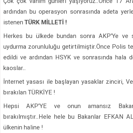
Çok çok vahim günleri yaşıyoruz..Önce 17 Ar
ardından bu operasyon sonrasında adeta yerl
istenen
TÜRK MİLLETİ !
Herkes bu ülkede bundan sonra AKP'Ye ve sa
uydurma zorunluluğu getirtilmiştir.Önce Polis t
edildi ve ardından HSYK ve sonrasında hala d
kaoslar..
İnternet yasası ile başlayan yasaklar zinciri, Ve
bırakılan TÜRKİYE !
Hepsi AKP'YE ve onun amansız Bakanla
bırakılmıştır..Hele hele bu Bakanlar EFKAN A
ülkenin haline !