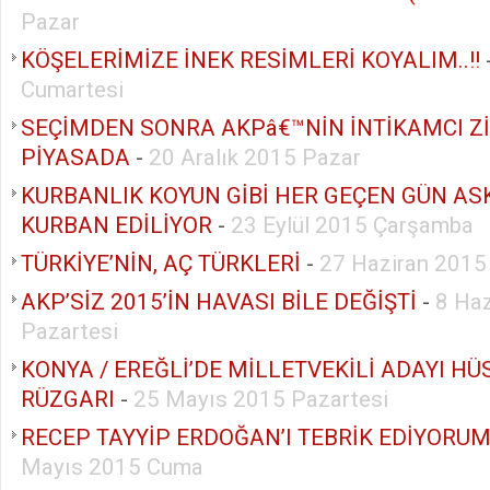
Pazar
KÖŞELERİMİZE İNEK RESİMLERİ KOYALIM..!!
Cumartesi
SEÇİMDEN SONRA AKPâ€™NİN İNTİKAMCI Zİ
PİYASADA
-
20 Aralık 2015 Pazar
KURBANLIK KOYUN GİBİ HER GEÇEN GÜN AS
KURBAN EDİLİYOR
-
23 Eylül 2015 Çarşamba
TÜRKİYE’NİN, AÇ TÜRKLERİ
-
27 Haziran 2015
AKP’SİZ 2015’İN HAVASI BİLE DEĞİŞTİ
-
8 Ha
Pazartesi
KONYA / EREĞLİ’DE MİLLETVEKİLİ ADAYI H
RÜZGARI
-
25 Mayıs 2015 Pazartesi
RECEP TAYYİP ERDOĞAN’I TEBRİK EDİYORUM
Mayıs 2015 Cuma