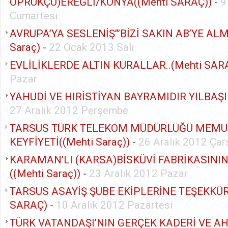
OPRUKÇU)EREĞLİ/KONYA((Mehti SARAÇ))
-
9
Cumartesi
AVRUPA’YA SESLENİŞ’’’BİZİ SAKIN AB’YE ALM
Saraç)
-
22 Ocak 2013 Salı
EVLİLİKLERDE ALTIN KURALLAR..(Mehti SAR
Pazar
YAHUDİ VE HIRİSTİYAN BAYRAMIDIR YILBAŞI 
27 Aralık 2012 Perşembe
TARSUS TÜRK TELEKOM MÜDÜRLÜĞÜ MEMU
KEYFİYETİ((Mehti Saraç))
-
26 Aralık 2012 Ça
KARAMAN’LI (KARSA)BİSKÜVİ FABRİKASINI
((Mehti Saraç))
-
23 Aralık 2012 Pazar
TARSUS ASAYİŞ ŞUBE EKİPLERİNE TEŞEKKÜRL
SARAÇ)
-
10 Aralık 2012 Pazartesi
TÜRK VATANDAŞI’NIN GERÇEK KADERİ VE A