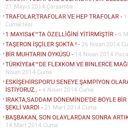
21 Mayıs 2014 Çarşamba
TRAFOLAR;TRAFOLAR VE HEP TRAFOLAR
-
1
Cumartesi
1 MAYISâ€™TA ÖZELLİĞİNİ YİTİRMİŞTİR
-
6 M
TAŞERON İŞÇİLER ŞOKTA !
-
26 Nisan 2014 Cu
BİR MUHTARIN ÖYKÜSÜ
-
14 Nisan 2014 Paza
TÜRKİYEâ€™DE FLEXKOM VE BİNLERCE MAĞ
Nisan 2014 Cuma
ESKİŞEHİRSPOR’U SENEYE ŞAMPİYON OLA
İSTİYORUZ..
-
4 Nisan 2014 Cuma
IRAKTA,SADDAM DÖNEMİNDE’DE BÖYLE BİR
ŞEKLİ VARDI
-
21 Mart 2014 Cuma
BAŞBAKAN, SON OLAYLARDAN SONRA ARTIK 
14 Mart 2014 Cuma