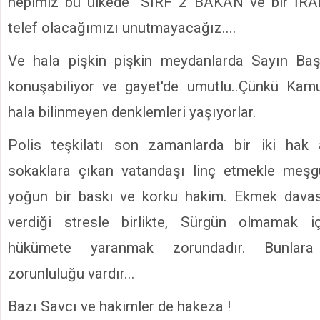
hepimiz bu ülkede ''SIRF 2 BAKAN ve bir İR
telef olacağımızı unutmayacağız....
Ve hala pişkin pişkin meydanlarda Sayın Ba
konuşabiliyor ve gayet'de umutlu..Çünkü Ka
hala bilinmeyen denklemleri yaşıyorlar.
Polis teşkilatı son zamanlarda bir iki hak
sokaklara çıkan vatandaşı linç etmekle meşg
yoğun bir baskı ve korku hakim. Ekmek davas
verdiği stresle birlikte, Sürgün olmamak 
hükümete yaranmak zorundadır. Bunlar
zorunluluğu vardır...
Bazı Savcı ve hakimler de hakeza !