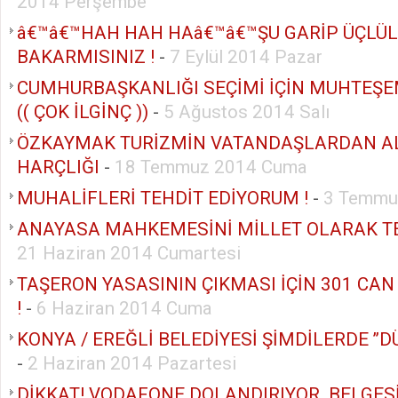
2014 Perşembe
â€™â€™HAH HAH HAâ€™â€™ŞU GARİP ÜÇLÜ
BAKARMISINIZ !
-
7 Eylül 2014 Pazar
CUMHURBAŞKANLIĞI SEÇİMİ İÇİN MUHTEŞ
(( ÇOK İLGİNÇ ))
-
5 Ağustos 2014 Salı
ÖZKAYMAK TURİZMİN VATANDAŞLARDAN AL
HARÇLIĞI
-
18 Temmuz 2014 Cuma
MUHALİFLERİ TEHDİT EDİYORUM !
-
3 Temmu
ANAYASA MAHKEMESİNİ MİLLET OLARAK TE
21 Haziran 2014 Cumartesi
TAŞERON YASASININ ÇIKMASI İÇİN 301 CAN
!
-
6 Haziran 2014 Cuma
KONYA / EREĞLİ BELEDİYESİ ŞİMDİLERDE ’’DÜ
-
2 Haziran 2014 Pazartesi
DİKKAT! VODAFONE DOLANDIRIYOR. BELGESİ İ