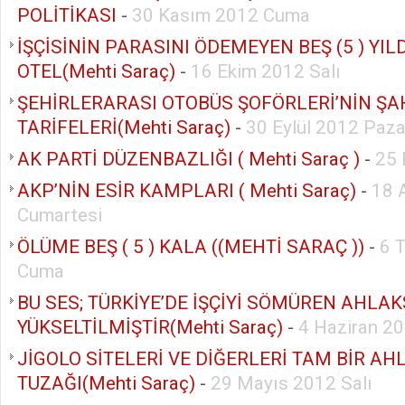
POLİTİKASI
-
30 Kasım 2012 Cuma
İŞÇİSİNİN PARASINI ÖDEMEYEN BEŞ (5 ) YILD
OTEL(Mehti Saraç)
-
16 Ekim 2012 Salı
ŞEHİRLERARASI OTOBÜS ŞOFÖRLERİ’NİN ŞA
TARİFELERİ(Mehti Saraç)
-
30 Eylül 2012 Paza
AK PARTİ DÜZENBAZLIĞI ( Mehti Saraç )
-
25 
AKP’NİN ESİR KAMPLARI ( Mehti Saraç)
-
18 
Cumartesi
ÖLÜME BEŞ ( 5 ) KALA ((MEHTİ SARAÇ ))
-
6 
Cuma
BU SES; TÜRKİYE’DE İŞÇİYİ SÖMÜREN AHLA
YÜKSELTİLMİŞTİR(Mehti Saraç)
-
4 Haziran 20
JİGOLO SİTELERİ VE DİĞERLERİ TAM BİR AH
TUZAĞI(Mehti Saraç)
-
29 Mayıs 2012 Salı