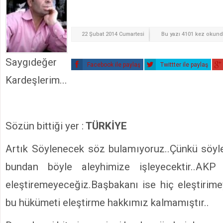
22 Şubat 2014 Cumartesi
Bu yazı 4101 kez okun
Saygıdeğer
Facebook ile paylaş
Twittter ile paylaş
Kardeşlerim...
Sözün bittiği yer :
TÜRKİYE
Artık Söylenecek söz bulamıyoruz..Çünkü söyl
bundan böyle aleyhimize işleyecektir..AK
eleştiremeyeceğiz.Başbakanı ise hiç eleştirim
bu hükümeti eleştirme hakkımız kalmamıştır..