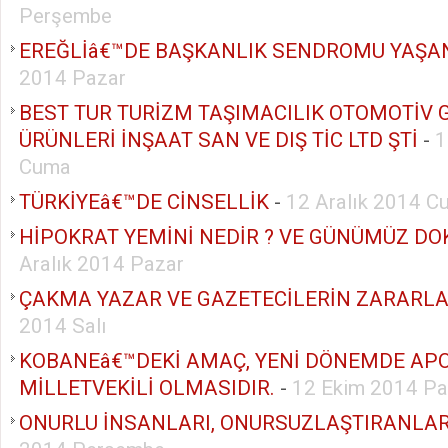
Perşembe
EREĞLİâ€™DE BAŞKANLIK SENDROMU YAŞA
2014 Pazar
BEST TUR TURİZM TAŞIMACILIK OTOMOTİV 
ÜRÜNLERİ İNŞAAT SAN VE DIŞ TİC LTD ŞTİ
-
1
Cuma
TÜRKİYEâ€™DE CİNSELLİK
-
12 Aralık 2014 C
HİPOKRAT YEMİNİ NEDİR ? VE GÜNÜMÜZ DO
Aralık 2014 Pazar
ÇAKMA YAZAR VE GAZETECİLERİN ZARARLA
2014 Salı
KOBANEâ€™DEKİ AMAÇ, YENİ DÖNEMDE AP
MİLLETVEKİLİ OLMASIDIR.
-
12 Ekim 2014 Pa
ONURLU İNSANLARI, ONURSUZLAŞTIRANLAR