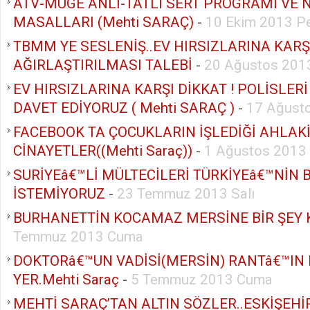
ATV-MÜGE ANLI-TATLI SERT PROGRAMI VE
MASALLARI (Mehti SARAÇ)
-
10 Ekim 2013 P
TBMM YE SESLENİŞ..EV HIRSIZLARINA KARŞ
AĞIRLAŞTIRILMASI TALEBİ
-
20 Ağustos 2013
EV HIRSIZLARINA KARŞI DİKKAT ! POLİSLER
DAVET EDİYORUZ ( Mehti SARAÇ )
-
17 Ağust
FACEBOOK TA ÇOCUKLARIN İŞLEDİĞİ AHLAK
CİNAYETLER((Mehti Saraç))
-
1 Ağustos 2013
SURİYEâ€™Lİ MÜLTECİLERİ TÜRKİYEâ€™NİN 
İSTEMİYORUZ
-
23 Temmuz 2013 Salı
BURHANETTİN KOCAMAZ MERSİNE BİR ŞEY
Temmuz 2013 Cuma
DOKTORâ€™UN VADİSİ(MERSİN) RANTâ€™IN 
YER.Mehti Saraç
-
5 Temmuz 2013 Cuma
MEHTİ SARAÇ’TAN ALTIN SÖZLER..ESKİŞEHİ