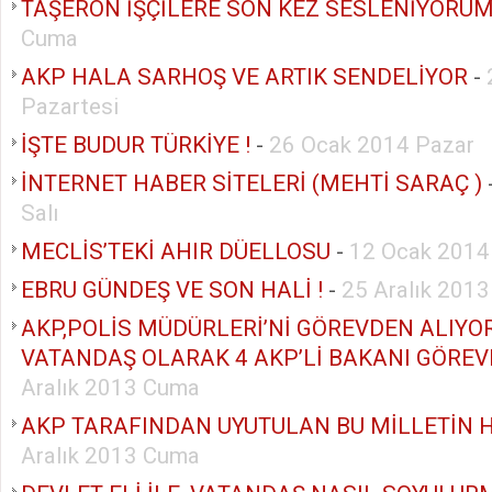
TAŞERON İŞÇİLERE SON KEZ SESLENİYORUM
Cuma
AKP HALA SARHOŞ VE ARTIK SENDELİYOR
-
Pazartesi
İŞTE BUDUR TÜRKİYE !
-
26 Ocak 2014 Pazar
İNTERNET HABER SİTELERİ (MEHTİ SARAÇ )
Salı
MECLİS’TEKİ AHIR DÜELLOSU
-
12 Ocak 2014
EBRU GÜNDEŞ VE SON HALİ !
-
25 Aralık 201
AKP,POLİS MÜDÜRLERİ’Nİ GÖREVDEN ALIYOR
VATANDAŞ OLARAK 4 AKP’Lİ BAKANI GÖREV
Aralık 2013 Cuma
AKP TARAFINDAN UYUTULAN BU MİLLETİN H
Aralık 2013 Cuma