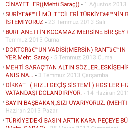
CİNAYETLER((Mehti Saraç))
-
1 Ağustos 2013
SURİYEâ€™Lİ MÜLTECİLERİ TÜRKİYEâ€™NİN 
İSTEMİYORUZ
-
23 Temmuz 2013 Salı
BURHANETTİN KOCAMAZ MERSİNE BİR ŞEY
Temmuz 2013 Cuma
DOKTORâ€™UN VADİSİ(MERSİN) RANTâ€™IN 
YER.Mehti Saraç
-
5 Temmuz 2013 Cuma
MEHTİ SARAÇ’TAN ALTIN SÖZLER..ESKİŞEHİ
ANISINA...
-
3 Temmuz 2013 Çarşamba
DİKKAT ! ( HIZLI GEÇİŞ SİSTEMİ ) HGS’LER HI
VATANDAŞI DOLANDIRIYOR.
-
14 Haziran 20
SAYIN BAŞBAKAN,,SİZİ UYARIYORUZ..(MEHTİ
Haziran 2013 Pazar
TÜRKİYE’DEKİ BASIN ARTIK KARA PEÇEYE 