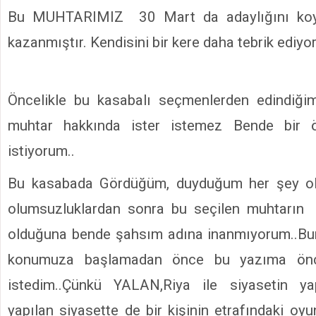
Bu MUHTARIMIZ 30 Mart da adaylığını koy
kazanmıştır. Kendisini bir kere daha tebrik ediyo
Öncelikle bu kasabalı seçmenlerden edindiğim
muhtar hakkında ister istemez Bende bir 
istiyorum..
Bu kasabada Gördüğüm, duyduğum her şey o
olumsuzluklardan sonra bu seçilen muhtarın 
olduğuna bende şahsım adına inanmıyorum..Bun
konumuza başlamadan önce bu yazıma önce
istedim..Çünkü YALAN,Riya ile siyasetin ya
yapılan siyasette de bir kişinin etrafındaki oy