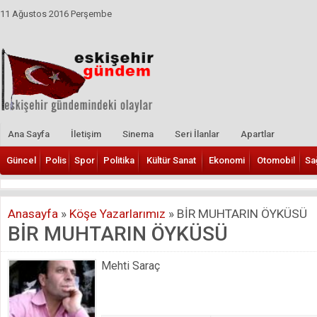
11 Ağustos 2016 Perşembe
Ana Sayfa
İletişim
Sinema
Seri İlanlar
Apartlar
Güncel
Polis
Spor
Politika
Kültür Sanat
Ekonomi
Otomobil
Sa
Anasayfa
»
Köşe Yazarlarımız
»
BİR MUHTARIN ÖYKÜSÜ
BİR MUHTARIN ÖYKÜSÜ
Mehti Saraç