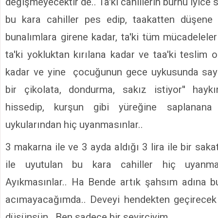
değişmeyecektir de.. Ta'ki cahillerin burnu iyice s
bu kara cahiller pes edip, taakatten düşene 
bunalımlara girene kadar, ta'ki tüm mücadeleler
ta'ki yokluktan kırılana kadar ve taa'ki teslim
kadar ve yine çocuğunun gece uykusunda sayı
bir çikolata, dondurma, sakız istiyor'' haykı
hissedip, kurşun gibi yüreğine saplanan
uykularından hiç uyanmasınlar..
3 makarna ile ve 3 ayda aldığı 3 lira ile bir sak
ile uyutulan bu kara cahiller hiç uyanma
Ayıkmasınlar.. Ha Bende artık şahsım adına b
acımayacağımda.. Deveyi hendekten geçirecek 
düşünsün.. Ben sadece bir seyirciyim.