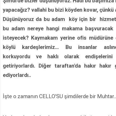
Şimdi'de bizler düşünüyoruz. Hadi bu başımıza 
yapacağız? vallahi bu bizi köyden kovar, çünkü 
Düşünüyoruz da bu adam köy için bir hizmet
bu adam nereye hangi makama başvuracak
isteyecek? Kaymakam yerine ofis müdürüne gid
köylü kardeşlerimiz... Bu insanlar aslınd
korkuyordu ve haklı olarak endişelerini
getiriyorlardı. Diğer taraftan'da hakır hakı
ediyorlardı..
İşte o zamanın CELLO'SU şimdilerde bir Muhtar.