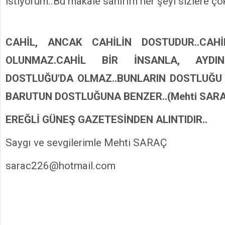
istiyorum..Bu makale sanırım her şeyi sizlere çok 
CAHİL, ANCAK CAHİLİN DOSTUDUR..CAH
OLUNMAZ.CAHİL BİR İNSANLA, AYDI
DOSTLUĞU'DA OLMAZ..BUNLARIN DOSTLUĞU 
BARUTUN DOSTLUĞUNA BENZER..(Mehti SAR
EREĞLİ GÜNEŞ GAZETESİNDEN ALINTIDIR..
Saygı ve sevgilerimle Mehti SARAÇ
sarac226@hotmail.com