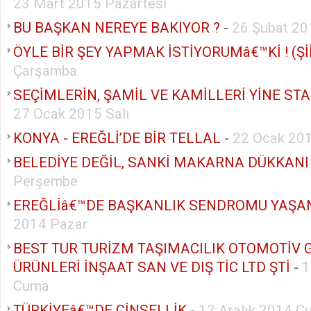
23 Mart 2015 Pazartesi
BU BAŞKAN NEREYE BAKIYOR ?
-
26 Şubat 2
ÖYLE BİR ŞEY YAPMAK İSTİYORUMâ€™Kİ ! (Şİ
Çarşamba
SEÇİMLERİN, ŞAMİL VE KAMİLLERİ YİNE STA
27 Ocak 2015 Salı
KONYA - EREĞLİ’DE BİR TELLAL
-
22 Ocak 20
BELEDİYE DEĞİL, SANKİ MAKARNA DÜKKANI
Perşembe
EREĞLİâ€™DE BAŞKANLIK SENDROMU YAŞA
2014 Pazar
BEST TUR TURİZM TAŞIMACILIK OTOMOTİV 
ÜRÜNLERİ İNŞAAT SAN VE DIŞ TİC LTD ŞTİ
-
1
Cuma
TÜRKİYEâ€™DE CİNSELLİK
-
12 Aralık 2014 C