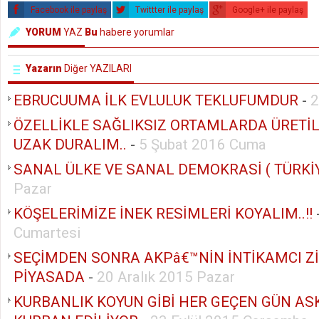
Facebook ile paylaş
Twittter ile paylaş
Google+ ile paylaş
YORUM
YAZ
Bu
habere yorumlar
Yazarın
Diğer YAZILARI
EBRUCUUMA İLK EVLULUK TEKLUFUMDUR
-
2
ÖZELLİKLE SAĞLIKSIZ ORTAMLARDA ÜRETİ
UZAK DURALIM..
-
5 Şubat 2016 Cuma
SANAL ÜLKE VE SANAL DEMOKRASİ ( TÜRKİY
Pazar
KÖŞELERİMİZE İNEK RESİMLERİ KOYALIM..!!
Cumartesi
SEÇİMDEN SONRA AKPâ€™NİN İNTİKAMCI Zİ
PİYASADA
-
20 Aralık 2015 Pazar
KURBANLIK KOYUN GİBİ HER GEÇEN GÜN AS