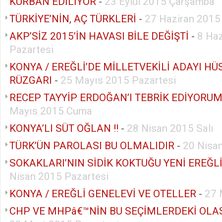
KURBAN EDİLİYOR
-
23 Eylül 2015 Çarşamba
TÜRKİYE’NİN, AÇ TÜRKLERİ
-
27 Haziran 2015
AKP’SİZ 2015’İN HAVASI BİLE DEĞİŞTİ
-
8 Ha
Pazartesi
KONYA / EREĞLİ’DE MİLLETVEKİLİ ADAYI H
RÜZGARI
-
25 Mayıs 2015 Pazartesi
RECEP TAYYİP ERDOĞAN’I TEBRİK EDİYORUM
Mayıs 2015 Cuma
KONYA’LI SÜT OĞLAN !!
-
28 Nisan 2015 Salı
TÜRK’ÜN PAROLASI BU OLMALIDIR
-
20 Nisa
SOKAKLARI’NIN SİDİK KOKTUĞU YENİ EREĞL
Nisan 2015 Pazartesi
KONYA / EREĞLİ GENELEVİ VE OTELLER
-
27 
CHP VE MHPâ€™NİN BU SEÇİMLERDEKİ OLA