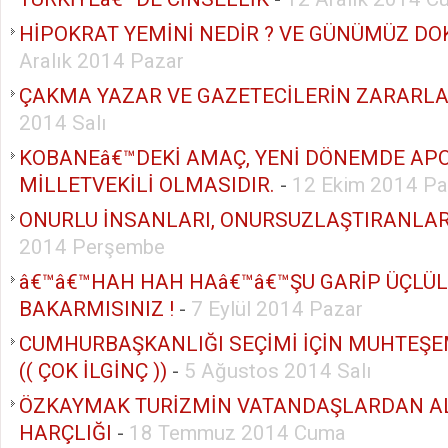
HİPOKRAT YEMİNİ NEDİR ? VE GÜNÜMÜZ DO
Aralık 2014 Pazar
ÇAKMA YAZAR VE GAZETECİLERİN ZARARLA
2014 Salı
KOBANEâ€™DEKİ AMAÇ, YENİ DÖNEMDE AP
MİLLETVEKİLİ OLMASIDIR.
-
12 Ekim 2014 Pa
ONURLU İNSANLARI, ONURSUZLAŞTIRANLAR
2014 Perşembe
â€™â€™HAH HAH HAâ€™â€™ŞU GARİP ÜÇLÜ
BAKARMISINIZ !
-
7 Eylül 2014 Pazar
CUMHURBAŞKANLIĞI SEÇİMİ İÇİN MUHTEŞ
(( ÇOK İLGİNÇ ))
-
5 Ağustos 2014 Salı
ÖZKAYMAK TURİZMİN VATANDAŞLARDAN AL
HARÇLIĞI
-
18 Temmuz 2014 Cuma