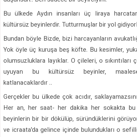
Bu ülkede Aydın insanları üç liraya harcata
kültürsüz beyinlerdir. Tutturmuşlar bir yol gidiyorl
Bundan böyle Bizde, bizi harcayanların avukatl
Yok öyle üç kuruşa beş köfte. Bu kesimler, yu
olumsuzluklara layıklar. O çileleri, o sıkıntıları ç
uyuyan bu kültürsüz beyinler, maalese
katlanacaklardır ..
Gerçekler bu ülkede çok acıdır, saklayamazsın
Her an, her saat- her dakika her sokakta bu 
beyinlerin bir bir dökülüp, süründüklerini gör
ve icraata'da gelince içinde bulundukları o sefill