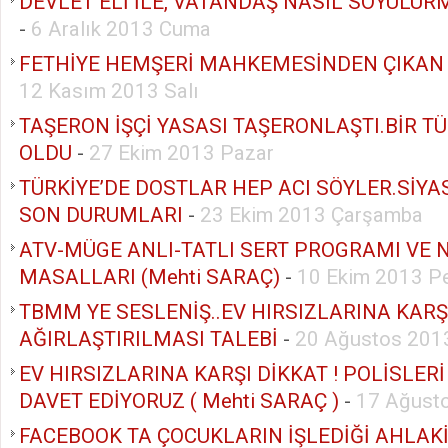
DEVLET ELİ İLE, VATANDAŞ NASIL SOYULU
-
6 Aralık 2013 Cuma
FETHİYE HEMŞERİ MAHKEMESİNDEN ÇIKAN
12 Kasım 2013 Salı
TAŞERON İŞÇİ YASASI TAŞERONLAŞTI.BİR T
OLDU
-
27 Ekim 2013 Pazar
TÜRKİYE’DE DOSTLAR HEP ACI SÖYLER.SİYAS
SON DURUMLARI
-
23 Ekim 2013 Çarşamba
ATV-MÜGE ANLI-TATLI SERT PROGRAMI VE
MASALLARI (Mehti SARAÇ)
-
10 Ekim 2013 P
TBMM YE SESLENİŞ..EV HIRSIZLARINA KARŞ
AĞIRLAŞTIRILMASI TALEBİ
-
20 Ağustos 2013
EV HIRSIZLARINA KARŞI DİKKAT ! POLİSLER
DAVET EDİYORUZ ( Mehti SARAÇ )
-
17 Ağust
FACEBOOK TA ÇOCUKLARIN İŞLEDİĞİ AHLAK