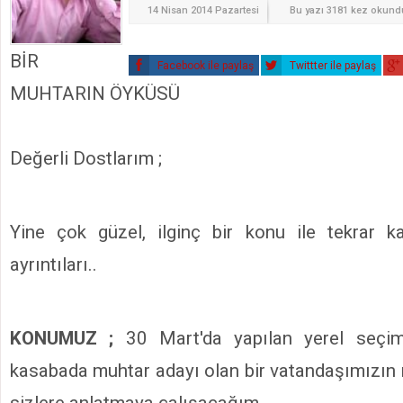
14 Nisan 2014 Pazartesi
Bu yazı 3181 kez okund
BİR
Facebook ile paylaş
Twittter ile paylaş
MUHTARIN ÖYKÜSÜ
Değerli Dostlarım ;
Yine çok güzel, ilginç bir konu ile tekrar k
ayrıntıları..
KONUMUZ ;
30 Mart'da yapılan yerel seçim
kasabada muhtar adayı olan bir vatandaşımızın
sizlere anlatmaya çalışacağım.