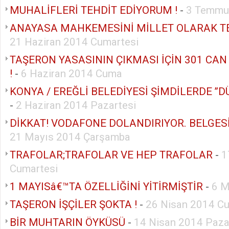
MUHALİFLERİ TEHDİT EDİYORUM !
-
3 Temmu
ANAYASA MAHKEMESİNİ MİLLET OLARAK TE
21 Haziran 2014 Cumartesi
TAŞERON YASASININ ÇIKMASI İÇİN 301 CAN
!
-
6 Haziran 2014 Cuma
KONYA / EREĞLİ BELEDİYESİ ŞİMDİLERDE ’’DÜ
-
2 Haziran 2014 Pazartesi
DİKKAT! VODAFONE DOLANDIRIYOR. BELGESİ İ
21 Mayıs 2014 Çarşamba
TRAFOLAR;TRAFOLAR VE HEP TRAFOLAR
-
1
Cumartesi
1 MAYISâ€™TA ÖZELLİĞİNİ YİTİRMİŞTİR
-
6 M
TAŞERON İŞÇİLER ŞOKTA !
-
26 Nisan 2014 Cu
BİR MUHTARIN ÖYKÜSÜ
-
14 Nisan 2014 Paza