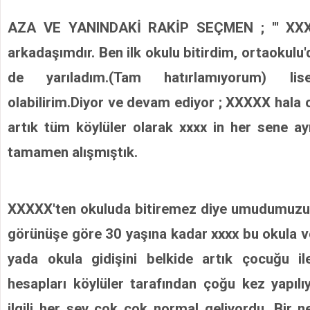
AZA VE YANINDAKİ RAKİP SEÇMEN ; ''' XX
arkadaşımdır. Ben ilk okulu bitirdim, ortaokulu'd
de yarıladım.(Tam hatırlamıyorum) lis
olabilirim.Diyor ve devam ediyor ; XXXXX hala o
artık tüm köylüler olarak xxxx in her sene ay
tamamen alışmıştık.
XXXXX'ten okuluda bitiremez diye umudumuzud
görünüşe göre 30 yaşına kadar xxxx bu okula ve
yada okula gidişini belkide artık çocuğu ile
hesapları köylüler tarafından çoğu kez yapılı
ilgili her şey çok çok normal geliyordu. Bir