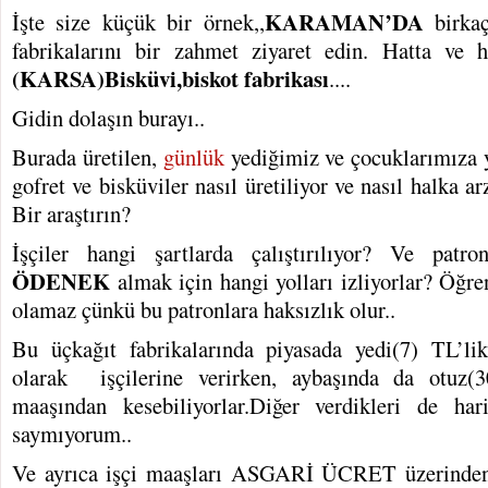
KARAMAN’DA
İşte size küçük bir örnek,,
birkaç
fabrikalarını bir zahmet ziyaret edin. Hatta ve 
(KARSA)Bisküvi,biskot fabrikası
....
Gidin dolaşın burayı..
Burada üretilen,
günlük
yediğimiz ve çocuklarımıza y
gofret ve bisküviler nasıl üretiliyor ve nasıl halka ar
Bir araştırın?
İşçiler hangi şartlarda çalıştırılıyor? Ve patr
ÖDENEK
almak için hangi yolları izliyorlar? Öğre
olamaz çünkü bu patronlara haksızlık olur..
Bu üçkağıt fabrikalarında piyasada yedi(7) TL’lik
olarak işçilerine verirken, aybaşında da otuz(3
maaşından kesebiliyorlar.Diğer verdikleri de ha
saymıyorum..
Ve ayrıca işçi maaşları ASGARİ ÜCRET üzerinden