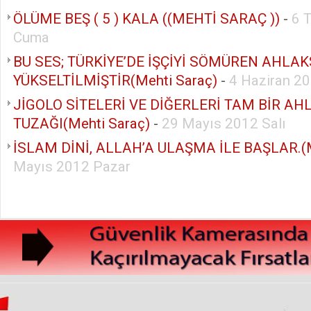
ÖLÜME BEŞ ( 5 ) KALA ((MEHTİ SARAÇ ))
-
6 
Cuma
BU SES; TÜRKİYE’DE İŞÇİYİ SÖMÜREN AHLA
YÜKSELTİLMİŞTİR(Mehti Saraç)
-
4 Haziran 20
JİGOLO SİTELERİ VE DİĞERLERİ TAM BİR AH
TUZAĞI(Mehti Saraç)
-
29 Mayıs 2012 Salı
İSLAM DİNİ, ALLAH’A ULAŞMA İLE BAŞLAR.(M
Mayıs 2012 Pazar