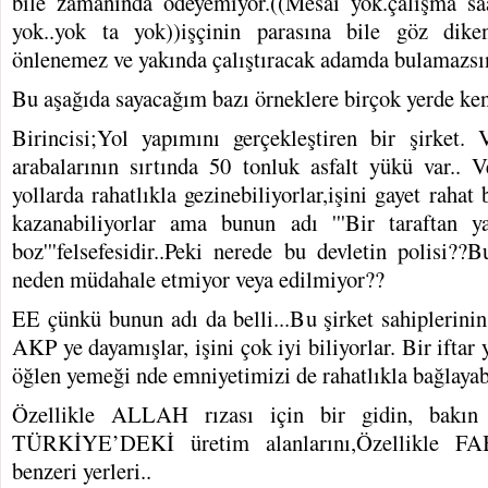
bile zamanında ödeyemiyor.((Mesai yok.çalışma saat
yok..yok ta yok))işçinin parasına bile göz diken 
önlenemez ve yakında çalıştıracak adamda bulamazsı
Bu aşağıda sayacağım bazı örneklere birçok yerde ke
Birincisi;Yol yapımını gerçekleştiren bir şirket. 
arabalarının sırtında 50 tonluk asfalt yükü var.. 
yollarda rahatlıkla gezinebiliyorlar,işini gayet rahat
kazanabiliyorlar ama bunun adı '''Bir taraftan y
boz'''felsefesidir..Peki nerede bu devletin polisi??
neden müdahale etmiyor veya edilmiyor??
EE çünkü bunun adı da belli...Bu şirket sahiplerinin
AKP ye dayamışlar, işini çok iyi biliyorlar. Bir iftar
öğlen yemeği nde emniyetimizi de rahatlıkla bağlayabi
Özellikle ALLAH rızası için bir gidin, bakın
TÜRKİYE’DEKİ üretim alanlarını,Özellikle 
benzeri yerleri..