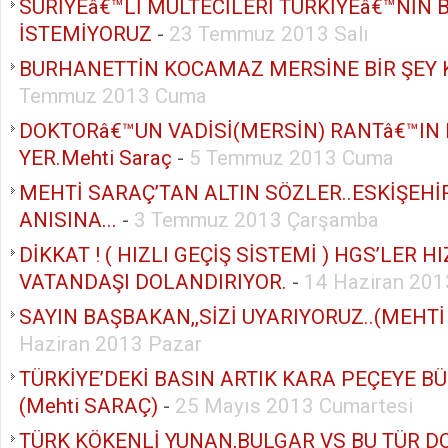
SURİYEâ€™Lİ MÜLTECİLERİ TÜRKİYEâ€™NİN 
İSTEMİYORUZ
-
23 Temmuz 2013 Salı
BURHANETTİN KOCAMAZ MERSİNE BİR ŞEY
Temmuz 2013 Cuma
DOKTORâ€™UN VADİSİ(MERSİN) RANTâ€™IN 
YER.Mehti Saraç
-
5 Temmuz 2013 Cuma
MEHTİ SARAÇ’TAN ALTIN SÖZLER..ESKİŞEHİ
ANISINA...
-
3 Temmuz 2013 Çarşamba
DİKKAT ! ( HIZLI GEÇİŞ SİSTEMİ ) HGS’LER HI
VATANDAŞI DOLANDIRIYOR.
-
14 Haziran 20
SAYIN BAŞBAKAN,,SİZİ UYARIYORUZ..(MEHTİ
Haziran 2013 Pazar
TÜRKİYE’DEKİ BASIN ARTIK KARA PEÇEYE 
(Mehti SARAÇ)
-
25 Mayıs 2013 Cumartesi
TÜRK KÖKENLİ YUNAN,BULGAR VS BU TÜR D