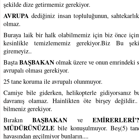
şekilde dize getirmemiz gerekiyor.
AVRUPA
dediğiniz insan topluluğunun, sahtekarlıkl
olmaz.
Buraya laik bir halk olabilmemiz için biz önce iç
kesinlikle temizlememiz gerekiyor.Biz Bu şek
giremeyiz..
BAŞBAKAN
Başta
olmak üzere ve onun emrindeki sü
avrupalı olması gerekiyor.
25 tane koruma ile avrupalı olunmuyor.
Camiye bile giderken, helikopterle gidiyorsanız b
davranış olamaz. Hainlikten öte birşey değildir
bilmeniz gerekiyor.
BAŞBAKAN
EMİRERLERİ’
Bırakın
ve
MÜDÜRÜNÜZLE
bile konuşulmuyor. Beş(5) tan
havasından geçilmiyor bunların....