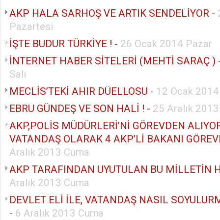
AKP HALA SARHOŞ VE ARTIK SENDELİYOR
-
Pazartesi
İŞTE BUDUR TÜRKİYE !
-
26 Ocak 2014 Pazar
İNTERNET HABER SİTELERİ (MEHTİ SARAÇ )
Salı
MECLİS’TEKİ AHIR DÜELLOSU
-
12 Ocak 2014
EBRU GÜNDEŞ VE SON HALİ !
-
25 Aralık 201
AKP,POLİS MÜDÜRLERİ’Nİ GÖREVDEN ALIYOR
VATANDAŞ OLARAK 4 AKP’Lİ BAKANI GÖREV
Aralık 2013 Cuma
AKP TARAFINDAN UYUTULAN BU MİLLETİN H
Aralık 2013 Cuma
DEVLET ELİ İLE, VATANDAŞ NASIL SOYULU
-
6 Aralık 2013 Cuma