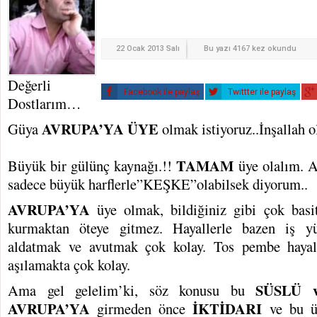
22 Ocak 2013 Salı
Bu yazı 4167 kez okundu
Değerli
Facebook ile paylaş
Twittter ile paylaş
Dostlarım…
AVRUPA’YA ÜYE
Güya
olmak istiyoruz..İnşallah
TAMAM
Büyük bir gülünç kaynağı.!!
üye olalım. 
sadece büyük harflerle”KEŞKE”olabilsek diyorum..
AVRUPA’YA
üye olmak, bildiğiniz gibi çok basit
kurmaktan öteye gitmez. Hayallerle bazen iş 
aldatmak ve avutmak çok kolay. Tos pembe hayall
aşılamakta çok kolay.
SÜSLÜ 
Ama gel gelelim’ki, söz konusu bu
AVRUPA’YA
İKTİDARI
girmeden önce
ve bu ü