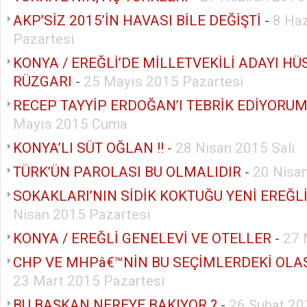
AKP’SİZ 2015’İN HAVASI BİLE DEĞİŞTİ
-
8 Ha
Pazartesi
KONYA / EREĞLİ’DE MİLLETVEKİLİ ADAYI H
RÜZGARI
-
25 Mayıs 2015 Pazartesi
RECEP TAYYİP ERDOĞAN’I TEBRİK EDİYORUM
Mayıs 2015 Cuma
KONYA’LI SÜT OĞLAN !!
-
28 Nisan 2015 Salı
TÜRK’ÜN PAROLASI BU OLMALIDIR
-
20 Nisa
SOKAKLARI’NIN SİDİK KOKTUĞU YENİ EREĞL
Nisan 2015 Pazartesi
KONYA / EREĞLİ GENELEVİ VE OTELLER
-
27 
CHP VE MHPâ€™NİN BU SEÇİMLERDEKİ OLA
23 Mart 2015 Pazartesi
BU BAŞKAN NEREYE BAKIYOR ?
-
26 Şubat 2