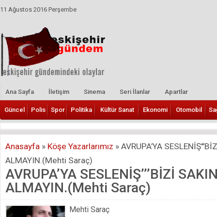
11 Ağustos 2016 Perşembe
Ana Sayfa
İletişim
Sinema
Seri İlanlar
Apartlar
Güncel
Polis
Spor
Politika
Kültür Sanat
Ekonomi
Otomobil
Sa
Anasayfa
»
Köşe Yazarlarımız
»
AVRUPA’YA SESLENİŞ’’’BİZ
ALMAYIN.(Mehti Saraç)
AVRUPA’YA SESLENİŞ’’’BİZİ SAKI
ALMAYIN.(Mehti Saraç)
Mehti Saraç