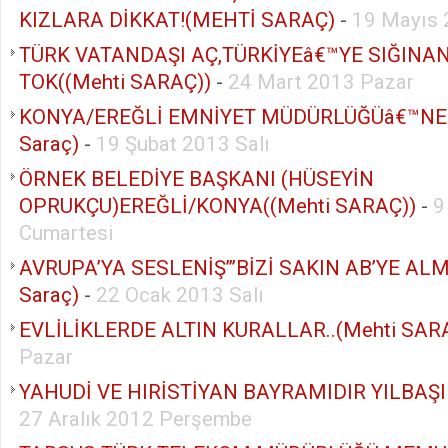
KIZLARA DİKKAT!(MEHTİ SARAÇ)
-
19 Mayıs 
TÜRK VATANDAŞI AÇ,TÜRKİYEâ€™YE SIĞIN
TOK((Mehti SARAÇ))
-
24 Mart 2013 Pazar
KONYA/EREĞLİ EMNİYET MÜDÜRLÜĞÜâ€™NE 
Saraç)
-
19 Şubat 2013 Salı
ÖRNEK BELEDİYE BAŞKANI (HÜSEYİN
OPRUKÇU)EREĞLİ/KONYA((Mehti SARAÇ))
-
9
Cumartesi
AVRUPA’YA SESLENİŞ’’’BİZİ SAKIN AB’YE ALM
Saraç)
-
22 Ocak 2013 Salı
EVLİLİKLERDE ALTIN KURALLAR..(Mehti SAR
Pazar
YAHUDİ VE HIRİSTİYAN BAYRAMIDIR YILBAŞI 
27 Aralık 2012 Perşembe