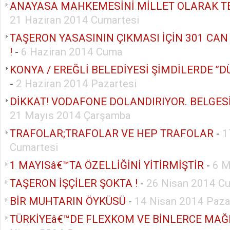
ANAYASA MAHKEMESİNİ MİLLET OLARAK TE
21 Haziran 2014 Cumartesi
TAŞERON YASASININ ÇIKMASI İÇİN 301 CAN
!
-
6 Haziran 2014 Cuma
KONYA / EREĞLİ BELEDİYESİ ŞİMDİLERDE ’’DÜ
-
2 Haziran 2014 Pazartesi
DİKKAT! VODAFONE DOLANDIRIYOR. BELGESİ İ
21 Mayıs 2014 Çarşamba
TRAFOLAR;TRAFOLAR VE HEP TRAFOLAR
-
1
Cumartesi
1 MAYISâ€™TA ÖZELLİĞİNİ YİTİRMİŞTİR
-
6 M
TAŞERON İŞÇİLER ŞOKTA !
-
26 Nisan 2014 Cu
BİR MUHTARIN ÖYKÜSÜ
-
14 Nisan 2014 Paza
TÜRKİYEâ€™DE FLEXKOM VE BİNLERCE MAĞ