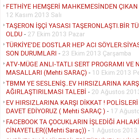
FETHİYE HEMŞERİ MAHKEMESİNDEN ÇIKAN
12 Kasım 2013 Salı
TAŞERON İŞÇİ YASASI TAŞERONLAŞTI.BİR T
OLDU
-
27 Ekim 2013 Pazar
TÜRKİYE’DE DOSTLAR HEP ACI SÖYLER.SİYAS
SON DURUMLARI
-
23 Ekim 2013 Çarşamba
ATV-MÜGE ANLI-TATLI SERT PROGRAMI VE
MASALLARI (Mehti SARAÇ)
-
10 Ekim 2013 P
TBMM YE SESLENİŞ..EV HIRSIZLARINA KARŞ
AĞIRLAŞTIRILMASI TALEBİ
-
20 Ağustos 2013
EV HIRSIZLARINA KARŞI DİKKAT ! POLİSLER
DAVET EDİYORUZ ( Mehti SARAÇ )
-
17 Ağust
FACEBOOK TA ÇOCUKLARIN İŞLEDİĞİ AHLAK
CİNAYETLER((Mehti Saraç))
-
1 Ağustos 2013