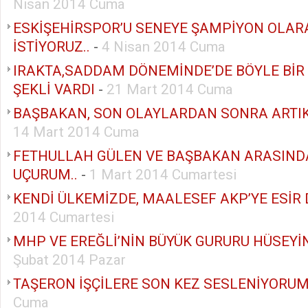
Nisan 2014 Cuma
ESKİŞEHİRSPOR’U SENEYE ŞAMPİYON OLA
İSTİYORUZ..
-
4 Nisan 2014 Cuma
IRAKTA,SADDAM DÖNEMİNDE’DE BÖYLE BİR
ŞEKLİ VARDI
-
21 Mart 2014 Cuma
BAŞBAKAN, SON OLAYLARDAN SONRA ARTIK 
14 Mart 2014 Cuma
FETHULLAH GÜLEN VE BAŞBAKAN ARASIND
UÇURUM..
-
1 Mart 2014 Cumartesi
KENDİ ÜLKEMİZDE, MAALESEF AKP’YE ESİR
2014 Cumartesi
MHP VE EREĞLİ’NİN BÜYÜK GURURU HÜSEYİ
Şubat 2014 Pazar
TAŞERON İŞÇİLERE SON KEZ SESLENİYORUM
Cuma