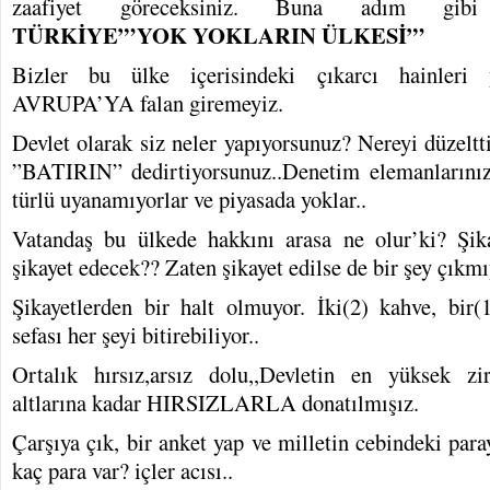
zaafiyet göreceksiniz. Buna adım gibi
TÜRKİYE”’YOK YOKLARIN ÜLKESİ”’
Bizler bu ülke içerisindeki çıkarcı hainleri
AVRUPA’YA falan giremeyiz.
Devlet olarak siz neler yapıyorsunuz? Nereyi düzeltt
”BATIRIN” dedirtiyorsunuz..Denetim elemanlarını
türlü uyanamıyorlar ve piyasada yoklar..
Vatandaş bu ülkede hakkını arasa ne olur’ki? Şika
şikayet edecek?? Zaten şikayet edilse de bir şey çıkmı
Şikayetlerden bir halt olmuyor. İki(2) kahve, bir
sefası her şeyi bitirebiliyor..
Ortalık hırsız,arsız dolu,,Devletin en yüksek zi
altlarına kadar HIRSIZLARLA donatılmışız.
Çarşıya çık, bir anket yap ve milletin cebindeki par
kaç para var? içler acısı..