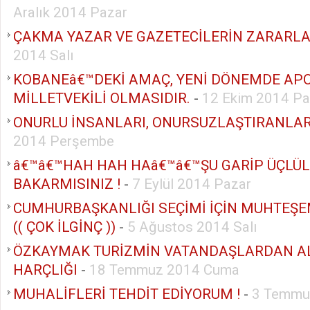
Aralık 2014 Pazar
ÇAKMA YAZAR VE GAZETECİLERİN ZARARLA
2014 Salı
KOBANEâ€™DEKİ AMAÇ, YENİ DÖNEMDE AP
MİLLETVEKİLİ OLMASIDIR.
-
12 Ekim 2014 Pa
ONURLU İNSANLARI, ONURSUZLAŞTIRANLAR
2014 Perşembe
â€™â€™HAH HAH HAâ€™â€™ŞU GARİP ÜÇLÜ
BAKARMISINIZ !
-
7 Eylül 2014 Pazar
CUMHURBAŞKANLIĞI SEÇİMİ İÇİN MUHTEŞ
(( ÇOK İLGİNÇ ))
-
5 Ağustos 2014 Salı
ÖZKAYMAK TURİZMİN VATANDAŞLARDAN AL
HARÇLIĞI
-
18 Temmuz 2014 Cuma
MUHALİFLERİ TEHDİT EDİYORUM !
-
3 Temmu