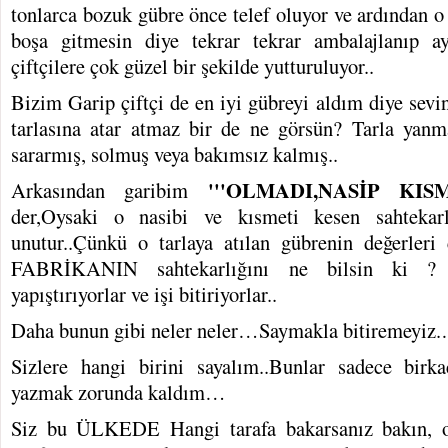
tonlarca bozuk gübre önce telef oluyor ve ardından o
boşa gitmesin diye tekrar tekrar ambalajlanıp a
çiftçilere çok güzel bir şekilde yutturuluyor..
Bizim Garip çiftçi de en iyi gübreyi aldım diye sevi
tarlasına atar atmaz bir de ne görsün? Tarla yan
sararmış, solmuş veya bakımsız kalmış..
'''OLMADI,NASİP KISM
Arkasından garibim
der,Oysaki o nasibi ve kısmeti kesen sahtekar
unutur..Çünkü o tarlaya atılan gübrenin değerleri
FABRİKANIN sahtekarlığını ne bilsin ki ? ü
yapıştırıyorlar ve işi bitiriyorlar..
Daha bunun gibi neler neler…Saymakla bitiremeyiz
Sizlere hangi birini sayalım..Bunlar sadece bir
yazmak zorunda kaldım…
Siz bu ÜLKEDE Hangi tarafa bakarsanız bakın, o 