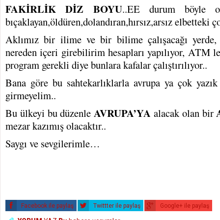
FAKİRLİK DİZ BOYU
..EE durum böyle ol
bıçaklayan,öldüren,dolandıran,hırsız,arsız elbetteki ç
Aklımız bir ilime ve bir bilime çalışacağı yerde, 
nereden içeri girebilirim hesapları yapılıyor, ATM le
program gerekli diye bunlara kafalar çalıştırılıyor..
Bana göre bu sahtekarlıklarla avrupa ya çok yazı
girmeyelim..
AVRUPA’YA
Bu ülkeyi bu düzenle
alacak olan bir
mezar kazımış olacaktır..
Saygı ve sevgilerimle…
Facebook ile paylaş
Twittter ile paylaş
Google+ ile paylaş