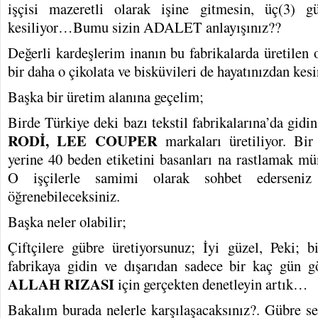
işçisi mazeretli olarak işine gitmesin, üç(3) g
kesiliyor…Bumu sizin ADALET anlayışınız??
Değerli kardeşlerim inanın bu fabrikalarda üretilen 
bir daha o çikolata ve bisküvileri de hayatınızdan kes
Başka bir üretim alanına geçelim;
Birde Türkiye deki bazı tekstil fabrikalarına’da gid
RODİ, LEE COUPER
markaları üretiliyor. Bi
yerine 40 beden etiketini basanları na rastlamak m
O işçilerle samimi olarak sohbet ederseniz 
öğrenebileceksiniz.
Başka neler olabilir;
Çiftçilere gübre üretiyorsunuz; İyi güzel, Peki; b
fabrikaya gidin ve dışarıdan sadece bir kaç gün g
ALLAH RIZASI
için gerçekten denetleyin artık…
Bakalım burada nelerle karşılaşacaksınız?. Gübre se