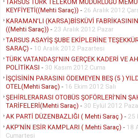
TARSUS TÜRK TELEKOM MÜDÜRLÜĞÜ MEMU
KEYFİYETİ((Mehti Saraç))
-
26 Aralık 2012 Ça
KARAMAN’LI (KARSA)BİSKÜVİ FABRİKASINI
((Mehti Saraç))
-
23 Aralık 2012 Pazar
TARSUS ASAYİŞ ŞUBE EKİPLERİNE TEŞEKKÜRL
SARAÇ)
-
10 Aralık 2012 Pazartesi
TÜRK VATANDAŞI’NIN GERÇEK KADERİ VE A
POLİTİKASI
-
30 Kasım 2012 Cuma
İŞÇİSİNİN PARASINI ÖDEMEYEN BEŞ (5 ) YILD
OTEL(Mehti Saraç)
-
16 Ekim 2012 Salı
ŞEHİRLERARASI OTOBÜS ŞOFÖRLERİ’NİN ŞA
TARİFELERİ(Mehti Saraç)
-
30 Eylül 2012 Paza
AK PARTİ DÜZENBAZLIĞI ( Mehti Saraç )
-
25 
AKP’NİN ESİR KAMPLARI ( Mehti Saraç)
-
18 
Cumartesi