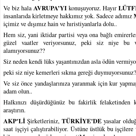
AVRUPA’YI
LÜT
Ve biz hala
konuşuyoruz. Hayır
insanlarıda kirletmeye hakkımız yok. Sadece adımız
içimiz ve dışımız hain ve hıristiyanlarla dolu..
Hem siz, yani iktidar partisi veya ona bağlı emirer
güzel vaatler veriyorsunuz, peki siz niye bu va
alamıyorsunuz??
Siz neden kendi lüks yaşantınızdan asla ödün vermiy
peki siz niye kemerleri sıkma gereği duymuyorsunuz
Ve siz önce yandaşlarınıza yaranmak için kur yapmay
adam olun..
Halkınızı düşürdüğünüz bu fakirlik felaketinden k
araştırın.
AKP'Lİ
TÜRKİYE'DE
Şirketleriniz,
yasalar oldu
saat işçiyi çalıştırabiliyor. Üstüne üstlük bu işçilere