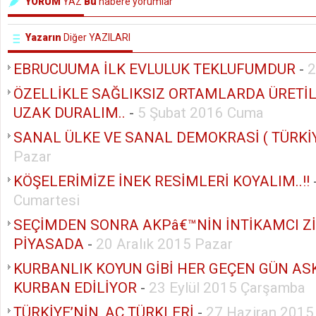
YORUM
YAZ
Bu
habere yorumlar
Yazarın
Diğer YAZILARI
EBRUCUUMA İLK EVLULUK TEKLUFUMDUR
-
2
ÖZELLİKLE SAĞLIKSIZ ORTAMLARDA ÜRETİ
UZAK DURALIM..
-
5 Şubat 2016 Cuma
SANAL ÜLKE VE SANAL DEMOKRASİ ( TÜRKİY
Pazar
KÖŞELERİMİZE İNEK RESİMLERİ KOYALIM..!!
Cumartesi
SEÇİMDEN SONRA AKPâ€™NİN İNTİKAMCI Zİ
PİYASADA
-
20 Aralık 2015 Pazar
KURBANLIK KOYUN GİBİ HER GEÇEN GÜN AS
KURBAN EDİLİYOR
-
23 Eylül 2015 Çarşamba
TÜRKİYE’NİN, AÇ TÜRKLERİ
-
27 Haziran 2015