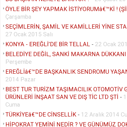
ÖYLE BİR ŞEY YAPMAK İSTİYORUMâ€™Kİ ! (Şİ
Çarşamba
SEÇİMLERİN, ŞAMİL VE KAMİLLERİ YİNE STA
27 Ocak 2015 Salı
KONYA - EREĞLİ’DE BİR TELLAL
-
22 Ocak 20
BELEDİYE DEĞİL, SANKİ MAKARNA DÜKKANI
Perşembe
EREĞLİâ€™DE BAŞKANLIK SENDROMU YAŞA
2014 Pazar
BEST TUR TURİZM TAŞIMACILIK OTOMOTİV 
ÜRÜNLERİ İNŞAAT SAN VE DIŞ TİC LTD ŞTİ
-
1
Cuma
TÜRKİYEâ€™DE CİNSELLİK
-
12 Aralık 2014 C
HİPOKRAT YEMİNİ NEDİR ? VE GÜNÜMÜZ DO