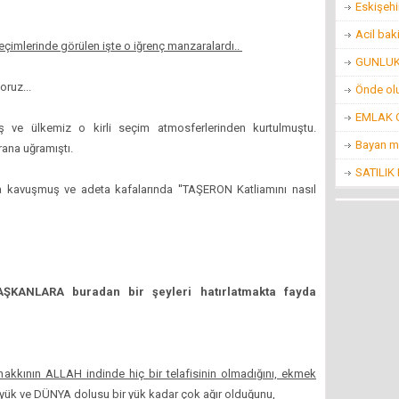
Eskişehi
Acil bak
seçimlerinde görülen işte o iğrenç manzaralardı..
GUNLUK 
ruz...
Önde ol
EMLAK O
 ve ülkemiz o kirli seçim atmosferlerinden kurtulmuştu.
Bayan m
ana uğramıştı.
SATILIK
ına kavuşmuş ve adeta kafalarında ''TAŞERON Katliamını nasıl
ŞKANLARA buradan bir şeyleri hatırlatmakta fayda
hakkının ALLAH indinde hiç bir telafisinin olmadığını, ekmek
üyük ve DÜNYA dolusu bir yük kadar çok ağır olduğunu,