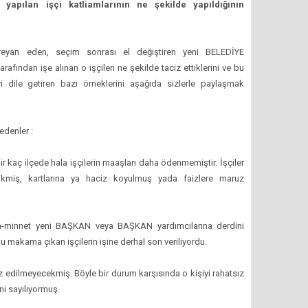
 yapılan işçi katliamlarının ne şekilde yapıldığının
reyan eden, seçim sonrası el değiştiren yeni BELEDİYE
ndan işe alınan o işçileri ne şekilde taciz ettiklerini ve bu
i dile getiren bazı örneklerini aşağıda sizlerle paylaşmak
edenler :
ir kaç ilçede hala işçilerin maaşları daha ödenmemiştir. İşçiler
cikmiş, kartlarına ya haciz koyulmuş yada faizlere maruz
ca-minnet yeni BAŞKAN veya BAŞKAN yardımcılarına derdini
u makama çıkan işçilerin işine derhal son veriliyordu.
 edilmeyecekmiş. Böyle bir durum karşısında o kişiyi rahatsız
i sayılıyormuş.