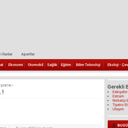
i İlanlar
Apartlar
at
Ekonomi
Otomobil
Sağlık
Eğitim
Bilim Teknoloji
Ekoloji - Çe
 ŞOKTA !
Gerekli B
 !
Eskişehir
Estram
Nöbetçi 
Tiyatro Et
Ulaşım
BUGÜ