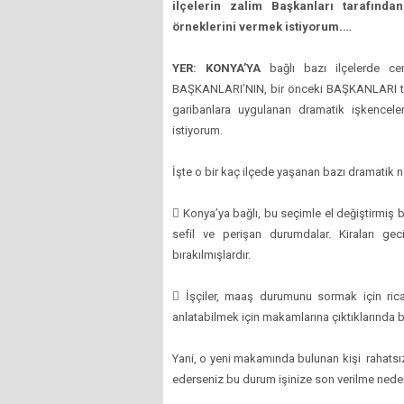
ilçelerin zalim Başkanları tarafından
örneklerini vermek istiyorum.…
YER: KONYA’YA
bağlı bazı ilçelerde ce
BAŞKANLARI’NIN, bir önceki BAŞKANLARI tarafı
garibanlara uygulanan dramatik işkenceler
istiyorum.
İşte o bir kaç ilçede yaşanan bazı dramatik n
 Konya’ya bağlı, bu seçimle el değiştirmiş b
sefil ve perişan durumdalar. Kiraları ge
bırakılmışlardır.
 İşçiler, maaş durumunu sormak için ri
anlatabilmek için makamlarına çıktıklarında b
Yani, o yeni makamında bulunan kişi rahatsız
ederseniz bu durum işinize son verilme neden