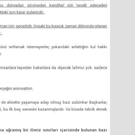
dünyadan göçmeden kendileri için tecelli edeceğini
teki son karar sizlerindir..
aman için geçerlidir. Oysaki bu kısacık zaman diliminde işlenen
..
ünü sırtlamak istemeyenler, yukarıdaki anlattığım kul hakkı
.
insanlara tepeden bakanlara da diyecek lafımız yok. sadece
çeğini anımsattım.
 de ahirette yaşamaya aday olmuş bazı zulümkar Başkanlar,
, bu ilk beş senesini kazanmışlardır. Ve bizede tebrik etmek
ına uğramış bir ilimiz sınırları içerisinde bulunan bazı