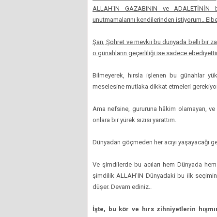
ALLAH’IN GAZABININ ve ADALETİNİN bu 
unutmamalarını kendilerinden istiyorum.. Elbet
Şan, Şöhret ve mevkii bu dünyada belli bir z
o günahların geçerliliği ise sadece ebediyettir
Bilmeyerek, hırsla işlenen bu günahlar yük
meselesine mutlaka dikkat etmeleri gerekiyor
Ama nefsine, gururuna hâkim olamayan, ve 
onlara bir yürek sızısı yarattım.
Dünyadan göçmeden her acıyı yaşayacağı ger
Ve şimdilerde bu acıları hem Dünyada hem
şimdilik ALLAH'IN Dünyadaki bu ilk seçimini
düşer. Devam ediniz..
İşte, bu kör ve hırs zihniyetlerin hışm