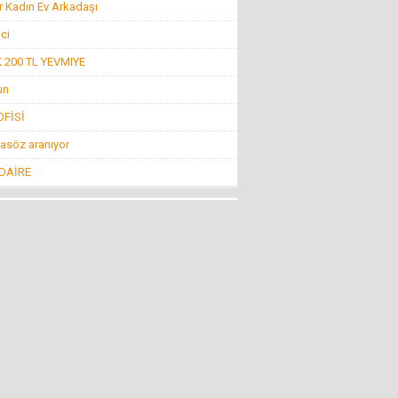
r Kadın Ev Arkadaşı
Konuk Yazar
Belediyeyi hesap uzmanı yönetiyor ama balık
ici
istifi tramvay zarar ediyor!
19 Haziran 2016 Pazar
200 TL YEVMIYE
un
Mehmet KIZILKAYA
FİSİ
İnsanlığın Bitiş Noktası “Öldürmek!”
11 Ağustos 2016 Perşembe
asöz aranıyor
 DAİRE
Mehti Saraç
EBRUCUUMA İLK EVLULUK TEKLUFUMDUR
22 Mart 2016 Salı
NECMİ GÜNAY
KİMİLERİNE GÖRE SİVRİHİSAR!
4 Nisan 2013 Perşembe
Nevzat Ağabey Milli Gençlikle...
İNCİRLİK FİTNE ÜSSÜ KAPATILSIN
29 Temmuz 2016 Cuma