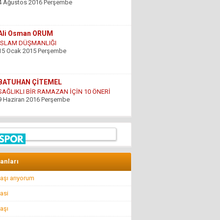
15 Ocak 2015 Perşembe
BATUHAN ÇİTEMEL
SAĞLIKLI BİR RAMAZAN İÇİN 10 ÖNERİ
9 Haziran 2016 Perşembe
GÜNDOĞDU YILDIRIM
ÇARESİZLİK
9 Haziran 2016 Perşembe
Hüseyin DÜŞ
İlkyardımcılara kim yardım edecek!..
8 Nisan 2016 Cuma
lanları
aşı arıyorum
Hüseyin GÜVEN
BİR ŞEY ANCAK DEĞERİNİ BİLENİN YANINDA
asi
KIYMETLİDİR...
22 Temmuz 2016 Cuma
aşı