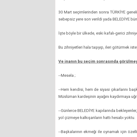
30 Mart seçimlerinden sonra TÜRKİYE genelinde
sebepsiz yere son verildi yada BELEDİYE bün
İşte böyle bir ülkede, eski kafalı-gerici zihniy
Bu zihniyetleri hala taşıyıp, ileri götürmek is
Ve inanın bu seçim sonrasında görülmeye
--Mesela ;
--Hem kendisi, hem de siyasi çıkarlarını baş
Müslüman kardeşinin ayağını kaydırmaya uğr
--Günlerce BELEDİYE kapılarında bekleyenler, sı
yol çizmeye kalkışanların hattı hesabı yoktu.
--Başkalarının ekmeği ile oynamak için özell