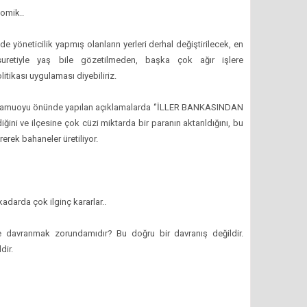
omik..
neticilik yapmış olanların yerleri derhal değiştirilecek, en
 suretiyle yaş bile gözetilmeden, başka çok ağır işlere
litikası uygulaması diyebiliriz.
 kamuoyu önünde yapılan açıklamalarda ‘’İLLER BANKASINDAN
ini ve ilçesine çok cüzi miktarda bir paranın aktarıldığını, bu
erek bahaneler üretiliyor.
adarda çok ilginç kararlar..
e davranmak zorundamıdır? Bu doğru bir davranış değildir.
dir.