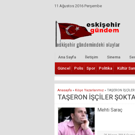
11 Ağustos 2016 Perşembe
Ana Sayfa
İletişim
Sinema
Ser
Güncel
Polis
Spor
Politika
Kültür San
Anasayfa
»
Köşe Yazarlarımız
»
TAŞERON İŞÇİLER
TAŞERON İŞÇİLER ŞOKTA
Mehti Saraç