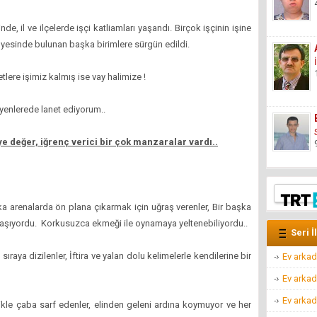
, il ve ilçelerde işçi katliamları yaşandı. Birçok işçinin işine
yesinde bulunan başka birimlere sürgün edildi.
etlere işimiz kalmış ise vay halimize !
teyenlerede lanet ediyorum..
 değer, iğrenç verici bir çok manzaralar vardı..
ka arenalarda ön plana çıkarmak için uğraş verenler, Bir başka
aşıyordu. Korkusuzca ekmeği ile oynamaya yeltenebiliyordu..
Seri İ
raya dizilenler, İftira ve yalan dolu kelimelerle kendilerine bir
Ev arkad
Ev arkad
Ev arkad
ikle çaba sarf edenler, elinden geleni ardına koymuyor ve her