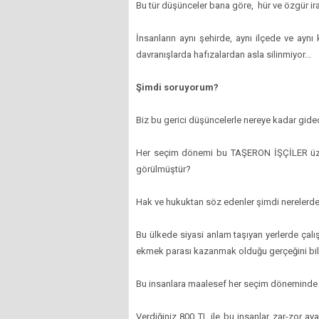
Bu tür düşünceler bana göre, hür ve özgür ir
İnsanların aynı şehirde, aynı ilçede ve aynı
davranışlarda hafızalardan asla silinmiyor...
Şimdi soruyorum?
Biz bu gerici düşüncelerle nereye kadar gid
Her seçim dönemi bu TAŞERON İŞÇİLER üzer
görülmüştür?
Hak ve hukuktan söz edenler şimdi nerelerde
Bu ülkede siyasi anlam taşıyan yerlerde çalı
ekmek parası kazanmak olduğu gerçeğini b
Bu insanlara maalesef her seçim döneminde il
Verdiğiniz 800 TL ile bu insanlar zar-zor 