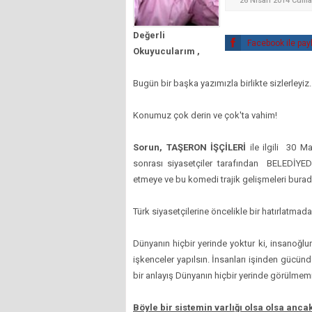
26 Nisan 2014 Cuma
Değerli
Facebook ile pay
Okuyucularım ,
Bugün bir başka yazımızla birlikte sizlerleyiz.
Konumuz çok derin ve çok'ta vahim!
Sorun, TAŞERON İŞÇİLERİ
ile ilgili 30 M
sonrası siyasetçiler tarafından BELEDİYED
etmeye ve bu komedi trajik gelişmeleri bura
Türk siyasetçilerine öncelikle bir hatırlatma
Dünyanın hiçbir yerinde yoktur ki, insanoğlu
işkenceler yapılsın. İnsanları işinden gücünde
bir anlayış Dünyanın hiçbir yerinde görülmemi
Böyle bir sistemin varlığı olsa olsa anca