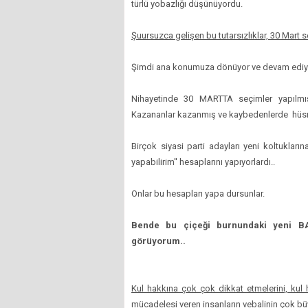
türlü yobazlığı düşünüyordu.
Şuursuzca gelişen bu tutarsızlıklar, 30 Mart 
Şimdi ana konumuza dönüyor ve devam ediyo
Nihayetinde 30 MARTTA seçimler yapılmış
Kazananlar kazanmış ve kaybedenlerde hüsr
Birçok siyasi parti adayları yeni koltuklar
yapabilirim'' hesaplarını yapıyorlardı..
Onlar bu hesapları yapa dursunlar.
Bende bu çiçeği burnundaki yeni BA
görüyorum..
Kul hakkına çok çok dikkat etmelerini, kul 
mücadelesi veren insanların vebalinin çok b