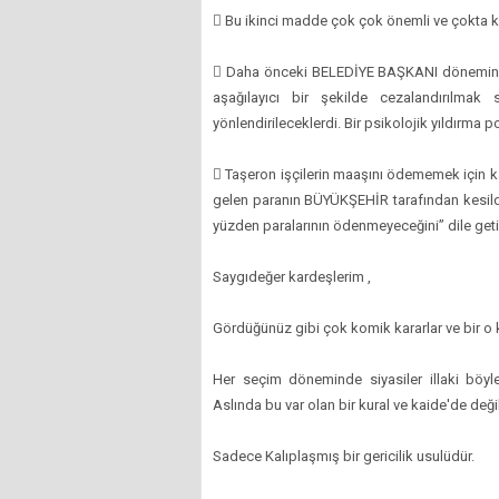
 Bu ikinci madde çok çok önemli ve çokta k
 Daha önceki BELEDİYE BAŞKANI döneminde yö
aşağılayıcı bir şekilde cezalandırılmak
yönlendirileceklerdi. Bir psikolojik yıldırma po
 Taşeron işçilerin maaşını ödememek için
gelen paranın BÜYÜKŞEHİR tarafından kesildiğ
yüzden paralarının ödenmeyeceğini’’ dile getir
Saygıdeğer kardeşlerim ,
Gördüğünüz gibi çok komik kararlar ve bir o k
Her seçim döneminde siyasiler illaki böyl
Aslında bu var olan bir kural ve kaide'de değil
Sadece Kalıplaşmış bir gericilik usulüdür.