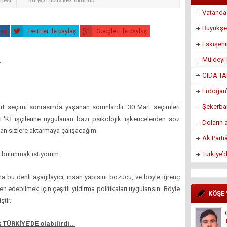
rtesi
Bu yazı 4045 kez okundu
Vatandaş
Büyükşe
laş
Twittter ile paylaş
Google+ ile paylaş
Eskişeh
Müjdeyi 
.
GIDA TA
Erdoğan’
Şekerban
art seçimi sonrasında yaşanan sorunlardır. 30 Mart seçimleri
E'Kİ işçilerine uygulanan bazı psikolojik işkencelerden söz
Doların 
dan sizlere aktarmaya çalışacağım.
Ak Parti
Türkiye’
da bulunmak istiyorum.
na bu denli aşağılayıcı, insan yapısını bozucu, ve böyle iğrenç
n edebilmek için çeşitli yıldırma politikaları uygulansın. Böyle
KÖŞE
ştir.
k TÜRKİYE’DE olabilirdi..