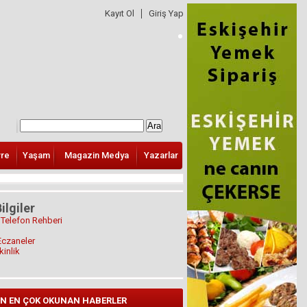
Kayıt Ol
Giriş Yap
vre
Yaşam
Magazin Medya
Yazarlar
ilgiler
 Telefon Rehberi
Eczaneler
kinlik
N EN ÇOK OKUNAN HABERLER