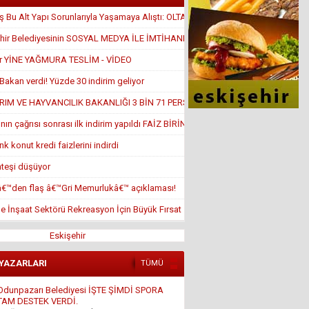
 Bu Alt Yapı Sorunlarıyla Yaşamaya Alıştı: OLTA ATTILAR
hir Belediyesinin SOSYAL MEDYA İLE İMTİHANI
ir YİNE YAĞMURA TESLİM - VİDEO
Bakan verdi! Yüzde 30 indirim geliyor
RIM VE HAYVANCILIK BAKANLIĞI 3 BİN 71 PERSONEL ALACAK!
nın çağrısı sonrası ilk indirim yapıldı FAİZ BİRİN ALTINDA
k konut kredi faizlerini indirdi
ateşi düşüyor
â€™den flaş â€™Gri Memurlukâ€™ açıklaması!
de İnşaat Sektörü Rekreasyon İçin Büyük Fırsat
Eskişehir
 YAZARLARI
TÜMÜ
Ali Osman ORUM
İSLAM DÜŞMANLIĞI