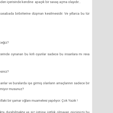
aden içerisinde kendine apaçık bir savaş açma olayıdır...
 kasabada birbirlerine düşman kesilmesidir. Ve yıllarca bu tür
eceğiz?
inde oynanan bu kirli oyunlar sadece bu insanlara mı reva
siniz?
şanlar ve buralarda işe girmiş olanların amaçlarının sadece bir
ilmiyor musunuz?
laki bir şamar oğlanı muamelesi yapılıyor. Çok Yazık !
ayakta durabilmekte ve siz üstüne üstlük olmayan gücünüzü bu