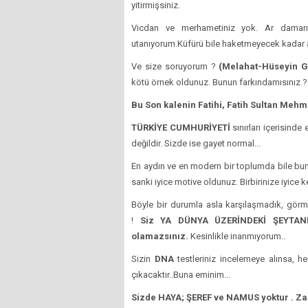
yitirmişsiniz.
Vicdan ve merhametiniz yok. Ar damarın
utanıyorum.Küfürü bile haketmeyecek kadar 
Ve size soruyorum ?
(Melahat-Hüseyin 
kötü örnek oldunuz. Bunun farkındamısınız ?
Bu Son kalenin Fatihi, Fatih Sultan Mehme
TÜRKİYE CUMHURİYETİ
sınırları içerisind
değildir. Sizde ise gayet normal...
En aydın ve en modern bir toplumda bile bu
sanki iyice motive oldunuz. Birbirinize iyice 
Böyle bir durumla asla karşılaşmadık, görme
!
Siz YA DÜNYA ÜZERİNDEKİ ŞEYTAN
olamazsınız.
Kesinlikle inanmıyorum..
Sizin
DNA
testleriniz incelemeye alınsa, he
çıkacaktır..Buna eminim...
Sizde HAYA; ŞEREF ve NAMUS yoktur . Z