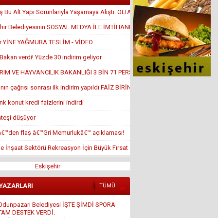
 Bu Alt Yapı Sorunlarıyla Yaşamaya Alıştı: OLTA ATTILAR
hir Belediyesinin SOSYAL MEDYA İLE İMTİHANI
ir YİNE YAĞMURA TESLİM - VİDEO
Bakan verdi! Yüzde 30 indirim geliyor
RIM VE HAYVANCILIK BAKANLIĞI 3 BİN 71 PERSONEL ALACAK!
nın çağrısı sonrası ilk indirim yapıldı FAİZ BİRİN ALTINDA
k konut kredi faizlerini indirdi
ateşi düşüyor
â€™den flaş â€™Gri Memurlukâ€™ açıklaması!
de İnşaat Sektörü Rekreasyon İçin Büyük Fırsat
Eskişehir
 YAZARLARI
TÜMÜ
Ali Osman ORUM
İSLAM DÜŞMANLIĞI