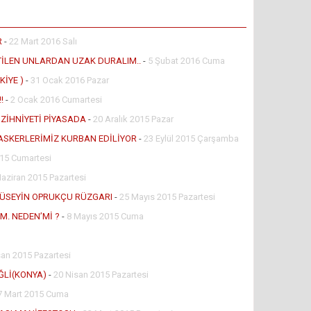
R
-
22 Mart 2016 Salı
TİLEN UNLARDAN UZAK DURALIM..
-
5 Şubat 2016 Cuma
İYE )
-
31 Ocak 2016 Pazar
!
-
2 Ocak 2016 Cumartesi
ZİHNİYETİ PİYASADA
-
20 Aralık 2015 Pazar
ASKERLERİMİZ KURBAN EDİLİYOR
-
23 Eylül 2015 Çarşamba
015 Cumartesi
Haziran 2015 Pazartesi
 HÜSEYİN OPRUKÇU RÜZGARI
-
25 Mayıs 2015 Pazartesi
M. NEDEN’Mİ ?
-
8 Mayıs 2015 Cuma
ı
san 2015 Pazartesi
ĞLİ(KONYA)
-
20 Nisan 2015 Pazartesi
7 Mart 2015 Cuma