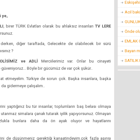
Eskişehi
Acil bak
 ye,
GUNLUK 
LI
, birer TÜRK Evlatları olarak bu ahlaksız insanları
TV LERE
Önde ol
orsunuz.
EMLAK O
derken, diğer taraftada, Gelecekte de olabilecek bir sürü
Bayan m
ısınız ?
SATILIK
OLİSİMİZ ve ADLİ
Merciilerimiz var. Onlar bu cinayeti
 güveniyoruz... Böyle bir gücümüz de var çok şükür..
rbat etmeyelim. Türkiye de sorun çok. Başka insanlara, başka
ı da gidermeye çalışalım..
rini yaptığınız bu tür insanlar, toplumların baş belası olmaya
 utanmaz simalara çanak tutarak iyilik yapıyorsunuz. Olmayan
uzlukla bunlara daha da ön ayak oluyor ve hayatlarını
erini de düşünmeniz gerektiği kanaatindeyim.çok fazla aşırısı