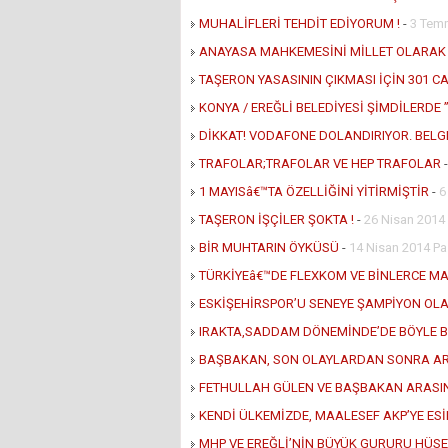
MUHALİFLERİ TEHDİT EDİYORUM !
-
3 Tem
ANAYASA MAHKEMESİNİ MİLLET OLARAK 
TAŞERON YASASININ ÇIKMASI İÇİN 301 CA
KONYA / EREĞLİ BELEDİYESİ ŞİMDİLERDE ’
DİKKAT! VODAFONE DOLANDIRIYOR. BELGES
TRAFOLAR;TRAFOLAR VE HEP TRAFOLAR
1 MAYISâ€™TA ÖZELLİĞİNİ YİTİRMİŞTİR
-
6
TAŞERON İŞÇİLER ŞOKTA !
-
26 Nisan 2014
BİR MUHTARIN ÖYKÜSÜ
-
14 Nisan 2014 Pa
TÜRKİYEâ€™DE FLEXKOM VE BİNLERCE M
ESKİŞEHİRSPOR’U SENEYE ŞAMPİYON OLA
IRAKTA,SADDAM DÖNEMİNDE’DE BÖYLE B
BAŞBAKAN, SON OLAYLARDAN SONRA ARTI
FETHULLAH GÜLEN VE BAŞBAKAN ARASI
KENDİ ÜLKEMİZDE, MAALESEF AKP’YE ES
MHP VE EREĞLİ’NİN BÜYÜK GURURU HÜS