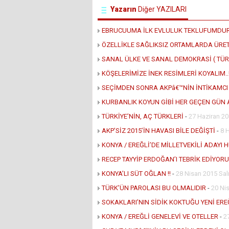
Yazarın
Diğer YAZILARI
EBRUCUUMA İLK EVLULUK TEKLUFUMDU
ÖZELLİKLE SAĞLIKSIZ ORTAMLARDA ÜRE
SANAL ÜLKE VE SANAL DEMOKRASİ ( TÜRK
KÖŞELERİMİZE İNEK RESİMLERİ KOYALIM..!
SEÇİMDEN SONRA AKPâ€™NİN İNTİKAMCI 
KURBANLIK KOYUN GİBİ HER GEÇEN GÜN 
TÜRKİYE’NİN, AÇ TÜRKLERİ
-
27 Haziran 2
AKP’SİZ 2015’İN HAVASI BİLE DEĞİŞTİ
-
8 
KONYA / EREĞLİ’DE MİLLETVEKİLİ ADAYI
RECEP TAYYİP ERDOĞAN’I TEBRİK EDİYORU
KONYA’LI SÜT OĞLAN !!
-
28 Nisan 2015 Sal
TÜRK’ÜN PAROLASI BU OLMALIDIR
-
20 Ni
SOKAKLARI’NIN SİDİK KOKTUĞU YENİ ERE
KONYA / EREĞLİ GENELEVİ VE OTELLER
-
2