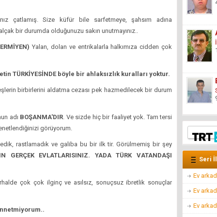
ız çatlamış. Size küfür bile sarfetmeye, şahsım adına
alçak bir durumda olduğunuzu sakın unutmayınız..
GERMİYEN)
Yalan, dolan ve entrikalarla halkımıza cidden çok
tin TÜRKİYESİNDE böyle bir ahlaksızlık kuralları yoktur.
e eşlerin birbirlerini aldatma cezası pek hazmedilecek bir durum
nun adı
BOŞANMA'DIR
. Ve sizde hiç bir faaliyet yok. Tam tersi
kenetlendiğinizi görüyorum.
dik, rastlamadık ve galiba bu bir ilk tir. Görülmemiş bir şey
IN GERÇEK EVLATLARISINIZ. YADA TÜRK VATANDAŞI
Seri İ
Ev arkad
rhalde çok çok ilginç ve asılsız, sonuçsuz ibretlik sonuçlar
Ev arkad
Ev arkad
annetmiyorum..