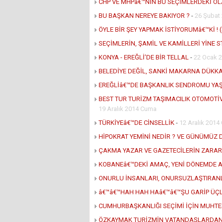
CHP VE MHPâ€™NİN BU SEÇİMLERDEKİ O
BU BAŞKAN NEREYE BAKIYOR ?
-
26 Şubat
ÖYLE BİR ŞEY YAPMAK İSTİYORUMâ€™Kİ ! (
SEÇİMLERİN, ŞAMİL VE KAMİLLERİ YİNE S
KONYA - EREĞLİ’DE BİR TELLAL
-
22 Ocak 
BELEDİYE DEĞİL, SANKİ MAKARNA DÜKKA
EREĞLİâ€™DE BAŞKANLIK SENDROMU YA
BEST TUR TURİZM TAŞIMACILIK OTOMOTİV 
19 Aralık 2014 Cuma
TÜRKİYEâ€™DE CİNSELLİK
-
12 Aralık 201
HİPOKRAT YEMİNİ NEDİR ? VE GÜNÜMÜZ 
ÇAKMA YAZAR VE GAZETECİLERİN ZARAR
KOBANEâ€™DEKİ AMAÇ, YENİ DÖNEMDE A
ONURLU İNSANLARI, ONURSUZLAŞTIRAN
â€™â€™HAH HAH HAâ€™â€™ŞU GARİP ÜÇL
CUMHURBAŞKANLIĞI SEÇİMİ İÇİN MUHTEŞ
ÖZKAYMAK TURİZMİN VATANDAŞLARDAN A