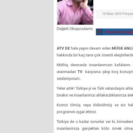
10 Ekim 2013 Perşe
Değerli Okuyucularım,
Facebook ile pay
ATV DE
hala yayını devam eden
MÜGE ANLI
hakkında bir kaç tane çok önemli eleştirilerd
Müthiş derecede insanlarımızın kafalarını ka
utanmadan
TV
karşısına çıkıp boş konuş
sesleniyorum..
Yeter artık! Türkiye yi ve Türk vatandaşını ahl
bırakın ve insanlarımızı ahlaksızlıklarınıza ale
Kızınız ölmüş veya öldürülmüş ve siz hal
programını işgal ettiniz.
Türkiye de o kadar sorunlar var ki, kimsele
insanlarımıza gerçekten kötü örnek olma