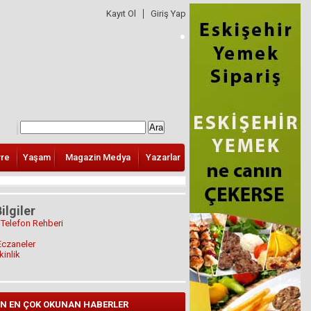
Kayıt Ol
Giriş Yap
vre
Yaşam
Magazin Medya
Yazarlar
ilgiler
 Telefon Rehberi
Eczaneler
kinlik
N EN ÇOK OKUNAN HABERLER