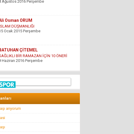
15 Ocak 2015 Perşembe
BATUHAN ÇİTEMEL
SAĞLIKLI BİR RAMAZAN İÇİN 10 ÖNERİ
9 Haziran 2016 Perşembe
GÜNDOĞDU YILDIRIM
ÇARESİZLİK
9 Haziran 2016 Perşembe
Hüseyin DÜŞ
İlkyardımcılara kim yardım edecek!..
8 Nisan 2016 Cuma
lanları
aşı arıyorum
Hüseyin GÜVEN
BİR ŞEY ANCAK DEĞERİNİ BİLENİN YANINDA
asi
KIYMETLİDİR...
22 Temmuz 2016 Cuma
aşı