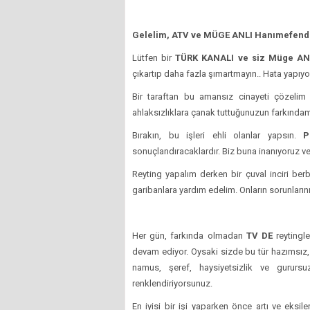
Gelelim, ATV ve MÜGE ANLI Hanımefendi
Lütfen bir
TÜRK KANALI ve siz Müge AN
çıkartıp daha fazla şımartmayın.. Hata yapıy
Bir taraftan bu amansız cinayeti çözelim 
ahlaksızlıklara çanak tuttuğunuzun farkındam
Bırakın, bu işleri ehli olanlar yapsın.
P
sonuçlandıracaklardır. Biz buna inanıyoruz ve
Reyting yapalım derken bir çuval inciri be
garibanlara yardım edelim. Onların sorunların
Her gün, farkında olmadan
TV DE
reytingle
devam ediyor. Oysaki sizde bu tür hazımsız,
namus, şeref, haysiyetsizlik ve gururs
renklendiriyorsunuz.
En iyisi bir işi yaparken önce artı ve eksil