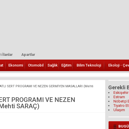
i İlanlar
Apartlar
at
Ekonomi
Otomobil
Sağlık
Eğitim
Bilim Teknoloji
Ekoloji - Çe
ATLI SERT PROGRAMI VE NEZEN GERMİYEN MASALLARI (Mehti
Gerekli B
Eskişehir
Estram
SERT PROGRAMI VE NEZEN
Nöbetçi 
Mehti SARAÇ)
Tiyatro Et
Ulaşım
BUGÜ