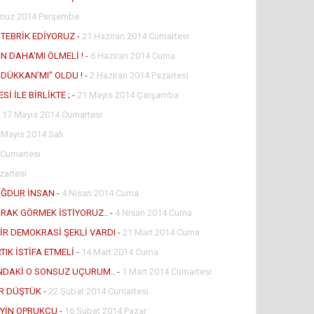
muz 2014 Perşembe
TEBRİK EDİYORUZ
-
21 Haziran 2014 Cumartesi
N DAHA’MI ÖLMELİ !
-
6 Haziran 2014 Cuma
’DÜKKAN’MI’’ OLDU !
-
2 Haziran 2014 Pazartesi
İ İLE BİRLİKTE ;
-
21 Mayıs 2014 Çarşamba
-
17 Mayıs 2014 Cumartesi
 Mayıs 2014 Salı
 Cumartesi
zartesi
AĞDUR İNSAN
-
4 Nisan 2014 Cuma
RAK GÖRMEK İSTİYORUZ..
-
4 Nisan 2014 Cuma
İR DEMOKRASİ ŞEKLİ VARDI
-
21 Mart 2014 Cuma
K İSTİFA ETMELİ
-
14 Mart 2014 Cuma
NDAKİ O SONSUZ UÇURUM..
-
1 Mart 2014 Cumartesi
İR DÜŞTÜK
-
22 Şubat 2014 Cumartesi
EYİN OPRUKÇU
-
16 Şubat 2014 Pazar