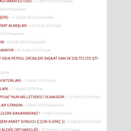
LASI MANİFESTOSU
-
23 Mart 2015 Pazartesi
 2015 Perşembe
ŞİİR)
-
11 Şubat 2015 Çarşamba
TART ALMIŞLAR..
-
27 Ocak 2015 Salı
2015 Perşembe
NI
-
8 Ocak 2015 Perşembe
ŞANIYOR
-
28 Aralık 2014 Pazar
GIDA PETROL ÜRÜNLERİ İNŞAAT SAN VE DIŞ TİC LTD ŞTİ
-
4 Cuma
DOKTORLARI
-
7 Aralık 2014 Pazar
LARI
-
11 Kasım 2014 Salı
POâ€™NUN MİLLETVEKİLİ OLMASIDIR.
-
12 Ekim 2014 Pazar
LAR UTANSIN
-
2 Ekim 2014 Perşembe
ÜLERE BAKARMISINIZ !
-
7 Eylül 2014 Pazar
EM ANKET SONUCU (( ÇOK İLGİNÇ ))
-
5 Ağustos 2014 Salı
LDIĞI CEP HARÇLIĞI
-
18 Temmuz 2014 Cuma