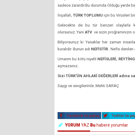
sadece zarardır.Bu durumda Olduğu yerde bır
İnşallah,
TÜRK TOPLUMU
için bu Virüsleri b
Gelecekte de bu tür benzeri olaylarla k
olursunuz..Yani
ATV
ve sizin proğramınızın ol
Biliyorsunuz ki Yasaklar her zaman insanlar
kuralıdır. Bunun adı
NEFİSTİR
.. Nefis denilen
Umarım bu kötü niyetli
NEFİSLERİ, REYTİNG
açmazsınız..
Sizi TÜRK'ÜN AHLAKİ DEĞERLERİ adına sa
Saygı ve sevgilerimle..Mehti SARAÇ
Facebook ile paylaş
Twittter ile pa
YORUM
YAZ
Bu
habere yorumlar