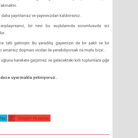
akmaktır..
ir daha yayınlamaz ve yayınınızdan kaldırırsınız..
arşılaşırsanız, bir nevi bu suçlularında sorumlusuda siz
ur..
a tatlı gelmiştir. Bu yaradılış gayemizin de bir şekli ve bir
 o amansız düşmanı vicdan ile yenebiliyorsak ne mutlu bize...
uğruna harekete geçirmez ve gelecekteki kirli toplumlara çığır
dece uyarmakla yetiniyoruz..
ylaş
Google+ ile paylaş