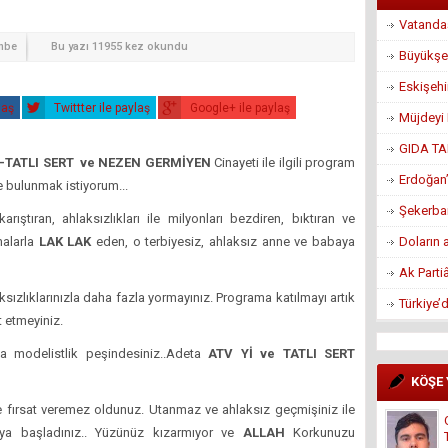
Vatandaş
mbe
Bu yazı 11955 kez okundu
Büyükşe
Eskişeh
laş
Twittter ile paylaş
Google+ ile paylaş
Müjdeyi 
GIDA TA
-TATLI SERT ve
NEZEN GERMİYEN
Cinayeti ile ilgili program
Erdoğan’
e bulunmak istiyorum...
Şekerban
rıştıran, ahlaksızlıkları ile milyonları bezdiren, bıktıran ve
Doların 
malarla
LAK LAK
eden, o terbiyesiz, ahlaksız anne ve babaya
Ak Parti
aksızlıklarınızla daha fazla yormayınız. Programa katılmayı artık
Türkiye’
t etmeyiniz.
a modelistlik peşindesiniz..Adeta
ATV Yİ ve TATLI SERT
KÖŞE
re fırsat veremez oldunuz. Utanmaz ve ahlaksız geçmişiniz ile
ya başladınız.. Yüzünüz kızarmıyor ve
ALLAH
Korkunuzu