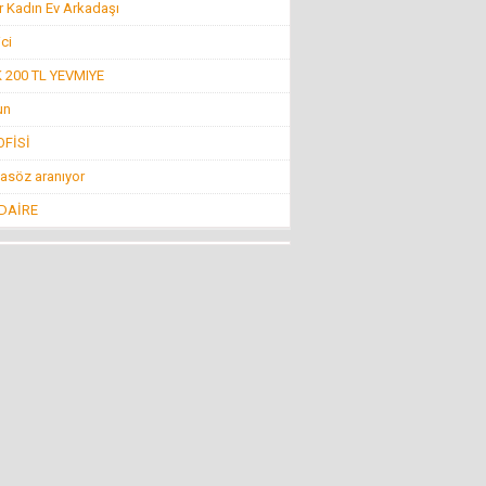
r Kadın Ev Arkadaşı
Konuk Yazar
Belediyeyi hesap uzmanı yönetiyor ama balık
ici
istifi tramvay zarar ediyor!
19 Haziran 2016 Pazar
200 TL YEVMIYE
un
Mehmet KIZILKAYA
FİSİ
İnsanlığın Bitiş Noktası “Öldürmek!”
11 Ağustos 2016 Perşembe
asöz aranıyor
 DAİRE
Mehti Saraç
EBRUCUUMA İLK EVLULUK TEKLUFUMDUR
22 Mart 2016 Salı
NECMİ GÜNAY
KİMİLERİNE GÖRE SİVRİHİSAR!
4 Nisan 2013 Perşembe
Nevzat Ağabey Milli Gençlikle...
İNCİRLİK FİTNE ÜSSÜ KAPATILSIN
29 Temmuz 2016 Cuma