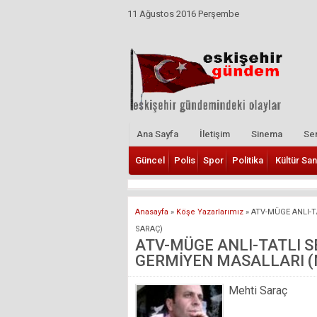
11 Ağustos 2016 Perşembe
Ana Sayfa
İletişim
Sinema
Ser
Güncel
Polis
Spor
Politika
Kültür San
Anasayfa
»
Köşe Yazarlarımız
»
ATV-MÜGE ANLI-T
SARAÇ)
ATV-MÜGE ANLI-TATLI 
GERMİYEN MASALLARI (
Mehti Saraç