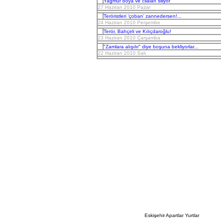
Yağmur boya ve cilaları siliyor
27 Haziran 2010 Pazar
Teröristleri ‘çoban’ zannedersen!...
24 Haziran 2010 Perşembe
Terör, Bahçeli ve Kılıçdaroğlu!
23 Haziran 2010 Çarşamba
"Zamlara alışılır" diye boşuna bekliyorlar...
22 Haziran 2010 Salı
Eskişehir Apartlar Yurtlar