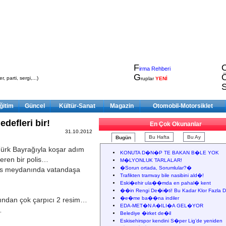
F
irma Rehberi
G
, parti, sergi,...)
ruplar
YENİ
ğitim
Güncel
Kültür-Sanat
Magazin
Otomobil-Motorsiklet
edefleri bir!
En Çok Okunanlar
31.10.2012
Bu Hafta
Bu Ay
Bugün
 Türk Bayrağıyla koşar adım
KONUTA D�N�P TE BAKAN B�LE YOK
eren bir polis…
M�LYONLUK TARLALAR!
�Sorun ortada, Sorumlular?�
s meydanında vatandaşa
Trafikten tramvay bile nasibini ald�!
Eski�ehir ula��mda en pahal� kent
…
��in Rengi De�i�ti! Bu Kadar Klor Fazla D
�e�me ba��na indiler
mından çok çarpıcı 2 resim…
EDA-MET�N A�ILI�A GEL�YOR
…
Belediye �irket de�il
Eskisehirspor kendini S�per Lig’de yeniden