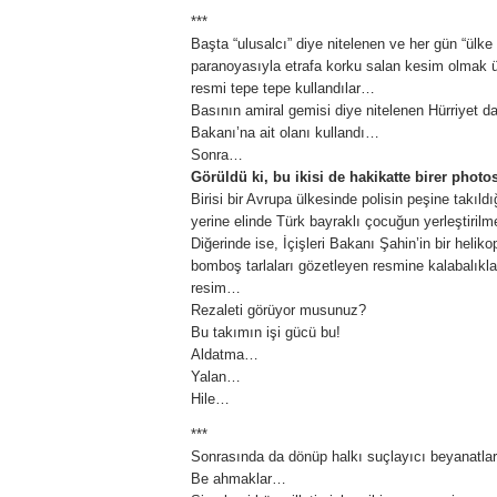
***
Başta “ulusalcı” diye nitelenen ve her gün “ülke 
paranoyasıyla etrafa korku salan kesim olmak üz
resmi tepe tepe kullandılar…
Basının amiral gemisi diye nitelenen Hürriyet da
Bakanı’na ait olanı kullandı…
Sonra…
Görüldü ki, bu ikisi de hakikatte birer phot
Birisi bir Avrupa ülkesinde polisin peşine takıldı
yerine elinde Türk bayraklı çocuğun yerleştiril
Diğerinde ise, İçişleri Bakanı Şahin’in bir helik
bomboş tarlaları gözetleyen resmine kalabalıklar
resim…
Rezaleti görüyor musunuz?
Bu takımın işi gücü bu!
Aldatma…
Yalan…
Hile…
***
Sonrasında da dönüp halkı suçlayıcı beyanatla
Be ahmaklar…