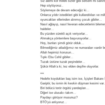
Siz alemi kör milleti sizler gibi sersem mi sanı
Hep söylüyoruz..
Söylemeye de devam edeceğiz ki…
Onlarca yıldır istedikleri gibi kullandıkları ve mi
oyuncakları ellerinden alınmış çocuk gibiler…
Nasıl ağlayıp, nasıl feveran edeceklerini bile
haldeler…
Bu yüzden sürekli açık veriyorlar…
Ahmakça yöntemlere başvuruyorlar…
Hoş, bunları şimdi görür olduk…
Bilmediğimiz atladığımız ne numaraları vardır 
Allah hepimizi korusun…
Tıpkı Ebu Cehil gibiler…
Tuzak üstüne tuzak peşindeler…
Şükür Allah’a ki, tez elden deşifre oluyorlar.
***
Hedefe koydukları baş isim ise, İçişleri Bakan
Gariptir, bu ismin iki keskin düşman kesimi va
Biri bölücü terör örgütü yandaşları…
Diğeri ise ulusalcı takım…
Paydayı görüyor musunuz?
BTÖ’yü anlıyoruz…