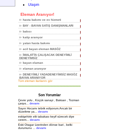
Ulaşım
Eleman Aranıyor!
hasta bakımı ve ev hizmeti
BAY - BAYAN SATIŞ DANIŞMANLARI
bakıcı
katip aranıyor
yatan hasta bakımı
acil bayan eleman MASÖZ
İMALATTA ÇALIŞACAK DENEYİMLİ
DENEYİMSİZ
bayan elaman
elaman aranıyor
DENEYİMLİ YADADENEYİMSİZ MASÖZ
BAYAN ARANIYOR
Tüm eleman ilanlarını gör
Son Yorumlar
Çevre yolu , Küçük sanayi , Baksan , Tozman
çarşıs...
devamı
Sayın Hocamı tebrik ediyorum.Ancak bir
düzeltme ya...
devamı
eskişehirin elit tabakası keyif sürecek diye
cerem...
devamı
Eski Otagar üzerinden dönse bari , belki
durumunu ...
devamı