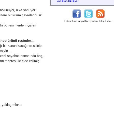
yap�land�r�yor
bölünüyor, ülke satılıyor”
ere bir kısım çevreler bu iki
Eskişehir'i Sosyal Medyadan Takip Edin...
hi bu resimlerden İçişleri
oshop ürünü resimler
…
ğı bir kanun kaçağının silinip
mesiyle…
opterli seyahati esnasında boş,
ın montesi ile elde edilmiş
r, yaklaşımlar…