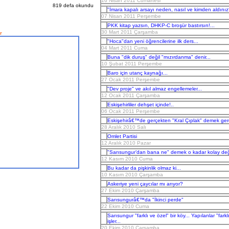
16 Nisan 2011 Cumartesi
819 defa okundu
"İmara kapalı arsayı neden, nasıl ve kimden aldınız
07 Nisan 2011 Perşembe
PKK kitap yazsın, DHKP-C broşür bastırsın!...
30 Mart 2011 Çarşamba
r
"Hoca"dan yeni öğrencilerine ilk ders...
04 Mart 2011 Cuma
Buna "dik duruş" değil "mızırdanma" denir...
10 Şubat 2011 Perşembe
Baro için utanç kaynağı...
27 Ocak 2011 Perşembe
"Dev proje" ve akıl almaz engellemeler...
12 Ocak 2011 Çarşamba
Eskişehirliler dehşet içinde!..
06 Ocak 2011 Perşembe
Eskişehirâ€™de gerçekten "Kral Çıplak" demek gere
28 Aralık 2010 Salı
Omlet Partisi
12 Aralık 2010 Pazar
"Sarısungur’dan bana ne" demek o kadar kolay deği
12 Kasım 2010 Cuma
Bu kadar da pişkinlik olmaz ki...
10 Kasım 2010 Çarşamba
Askeriye yeni çaycılar mı arıyor?
27 Ekim 2010 Çarşamba
Sarısungurâ€™da "İkinci perde"
22 Ekim 2010 Cuma
Sarısungur "farklı ve özel" bir köy... Yapılanlar "farkl
işler...
20 Ekim 2010 Çarşamba