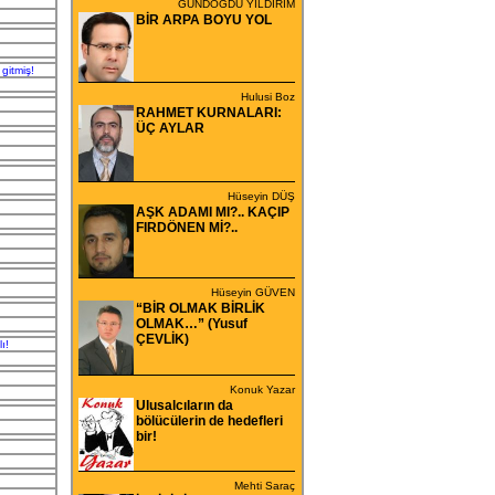
GÜNDOĞDU YILDIRIM
BİR ARPA BOYU YOL
gitmiş!
Hulusi Boz
RAHMET KURNALARI:
ÜÇ AYLAR
Hüseyin DÜŞ
AŞK ADAMI MI?.. KAÇIP
FIRDÖNEN Mİ?..
Hüseyin GÜVEN
“BİR OLMAK BİRLİK
OLMAK…” (Yusuf
ÇEVLİK)
ı!
Konuk Yazar
Ulusalcıların da
bölücülerin de hedefleri
bir!
Mehti Saraç