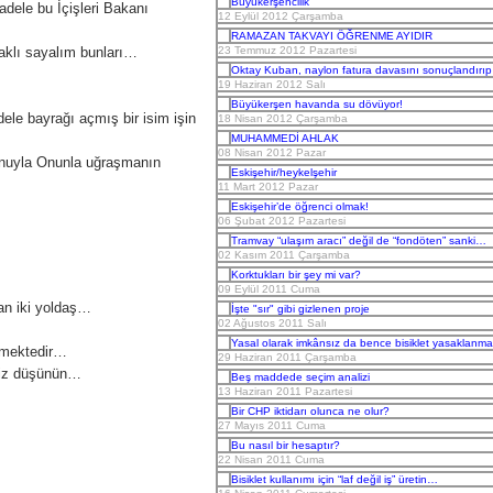
Büyükerşencilik
dele bu İçişleri Bakanı
12 Eylül 2012 Çarşamba
RAMAZAN TAKVAYI ÖĞRENME AYIDIR
haklı sayalım bunları…
23 Temmuz 2012 Pazartesi
Oktay Kuban, naylon fatura davasını sonuçlandırıp 
19 Haziran 2012 Salı
Büyükerşen havanda su dövüyor!
le bayrağı açmış bir isim işin
18 Nisan 2012 Çarşamba
MUHAMMEDİ AHLAK
08 Nisan 2012 Pazar
yunuyla Onunla uğraşmanın
Eskişehir/heykelşehir
11 Mart 2012 Pazar
Eskişehir’de öğrenci olmak!
06 Şubat 2012 Pazartesi
Tramvay “ulaşım aracı” değil de “fondöten” sanki…
02 Kasım 2011 Çarşamba
Korktukları bir şey mi var?
09 Eylül 2011 Cuma
an iki yoldaş…
İşte "sır" gibi gizlenen proje
02 Ağustos 2011 Salı
Yasal olarak imkânsız da bence bisiklet yasaklanmal
etmektedir…
29 Haziran 2011 Çarşamba
 siz düşünün…
Beş maddede seçim analizi
13 Haziran 2011 Pazartesi
Bir CHP iktidarı olunca ne olur?
27 Mayıs 2011 Cuma
Bu nasıl bir hesaptır?
22 Nisan 2011 Cuma
Bisiklet kullanımı için “laf değil iş” üretin…