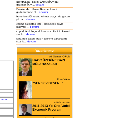
Bu furyada , sayın SARARâ€™da ;
(Batmanâ€™...
devamı
Bazıları da , Ulusal Basının kendi
güdümlerinde ol...
devamı
bunu istediği kesin.. Ahmet ataçın da geçen
yıl ba...
devamı
çakma sol kafası iste.. Herseyleri böyle
makyajlı ...
devamı
chp albümü baya doldurmus.. kiminin kasedi
var, ki...
devamı
kafa belli zaten. basın tarihine bakarsanız
suanki...
devamı
Yazarlarımız
Ali Osman ORUM
HACC ÜZERİNE BAZI
MÜLAHAZALAR
Ebru Yücel
"SEN SEV DESEN..."
lnından
ertürk demirel
2011-2013 Yılı Orta Vadeli
Ekonomik Program