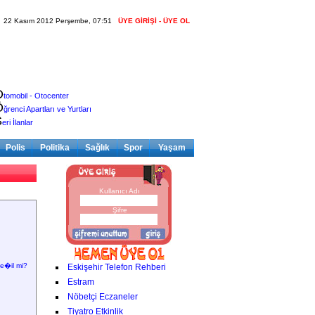
22 Kasım 2012 Perşembe, 07:51
ÜYE GİRİŞİ - ÜYE OL
O
tomobil - Otocenter
Ö
ğrenci Apartları ve Yurtları
S
eri İlanlar
Polis
Politika
Sağlık
Spor
Yaşam
Kullanıcı Adı
Şifre
e�il mi?
Eskişehir Telefon Rehberi
Estram
Nöbetçi Eczaneler
Tiyatro Etkinlik