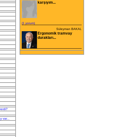
karşıyım...
(1 yorum)
Süleyman BAKAL
Ergonomik tramvay
durakları...
verdi?
y var...