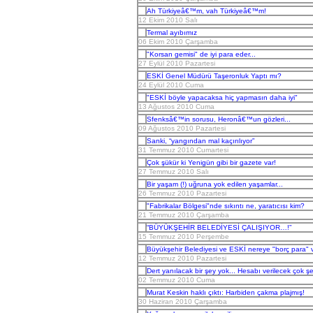
Ah Türkiyeâ€™m, vah Türkiyeâ€™m!
12 Ekim 2010 Salı
Termal ayıbımız
06 Ekim 2010 Çarşamba
"Korsan gemisi" de iyi para eder...
27 Eylül 2010 Pazartesi
ESKİ Genel Müdürü Taşeronluk Yaptı mı?
24 Eylül 2010 Cuma
"ESKİ böyle yapacaksa hiç yapmasın daha iyi"
13 Ağustos 2010 Cuma
Sfenksâ€™in sorusu, Heronâ€™un gözleri...
09 Ağustos 2010 Pazartesi
Sanki, “yangından mal kaçırılıyor”
31 Temmuz 2010 Cumartesi
Çok şükür ki Yenigün gibi bir gazete var!
27 Temmuz 2010 Salı
Bir yaşam (!) uğruna yok edilen yaşamlar...
26 Temmuz 2010 Pazartesi
"Fabrikalar Bölgesi"nde sıkıntı ne, yaratıcısı kim?
21 Temmuz 2010 Çarşamba
“BÜYÜKŞEHİR BELEDİYESİ ÇALIŞIYOR…!”
15 Temmuz 2010 Perşembe
Büyükşehir Belediyesi ve ESKİ nereye "borç para" 
12 Temmuz 2010 Pazartesi
Dert yanılacak bir şey yok... Hesabı verilecek çok şe
02 Temmuz 2010 Cuma
Murat Keskin haklı çıktı: Harbiden çakma plajmış!
30 Haziran 2010 Çarşamba