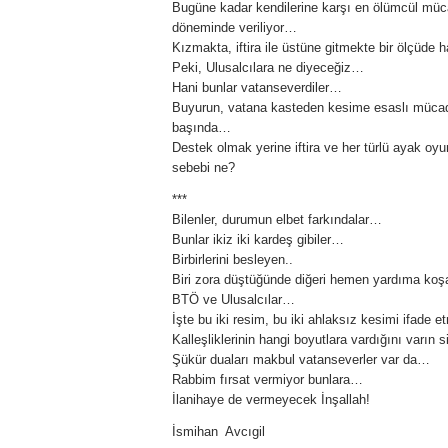
Bugüne kadar kendilerine karşı en ölümcül müca
döneminde veriliyor…
Kızmakta, iftira ile üstüne gitmekte bir ölçüde 
Peki, Ulusalcılara ne diyeceğiz…
Hani bunlar vatanseverdiler…
Buyurun, vatana kasteden kesime esaslı mücade
başında…
Destek olmak yerine iftira ve her türlü ayak o
sebebi ne?
***
Bilenler, durumun elbet farkındalar…
Bunlar ikiz iki kardeş gibiler…
Birbirlerini besleyen..
Biri zora düştüğünde diğeri hemen yardıma koş
BTÖ ve Ulusalcılar…
İşte bu iki resim, bu iki ahlaksız kesimi ifade 
Kalleşliklerinin hangi boyutlara vardığını varın
Şükür duaları makbul vatanseverler var da…
Rabbim fırsat vermiyor bunlara…
İlanihaye de vermeyecek İnşallah!
İsmihan Avcıgil