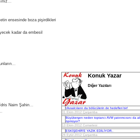
rsınız…
lletin ensesinde boza pişirdikleri
meyecek kadar da embesil
bunların…
Konuk Yazar
Diğer Yazıları
ı İdris Naim Şahin…
Ulusalcıların da bölücülerin de hedefleri bir!
r…
31 Ekim 2012 Çarşamba
Büyükerşen neden toptancı AVM yatırımcısını da a
öpmüyor?
13 Ekim 2012 Cumartesi
ESKİŞEHİR’E YAZIK EDİLİYOR..
26 Eylül 2012 Çarşamba