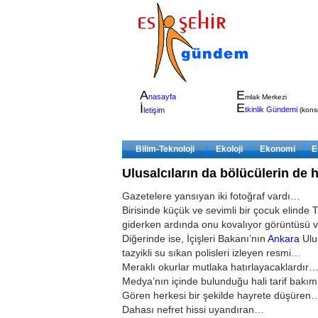
A
E
nasayfa
mlak Merkezi
E
İ
tkinlik Gündemi
letişim
(konser
Bilim-Teknoloji
Ekoloji
Ekonomi
E
Ulusalcıların da bölücülerin de h
Gazetelere yansıyan iki fotoğraf vardı…
Birisinde küçük ve sevimli bir çocuk elinde
giderken ardında onu kovalıyor görüntüsü v
Diğerinde ise, İçişleri Bakanı’nın
Ankara
Ulu
tazyikli su sıkan polisleri izleyen resmi…
Meraklı okurlar mutlaka hatırlayacaklardır
Medya’nın içinde bulunduğu hali tarif bakı
Gören herkesi bir şekilde hayrete düşüren
Dahası nefret hissi uyandıran…