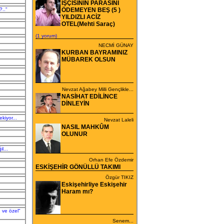
İŞÇİSİNİN PARASINI
?.."
ÖDEMEYEN BEŞ (5 )
YILDIZLI ACİZ
OTEL(Mehti Saraç)
(1 yorum)
NECMİ GÜNAY
KURBAN BAYRAMINIZ
MÜBAREK OLSUN
Nevzat Ağabey Milli Gençlikle...
NASİHAT EDİLİNCE
DİNLEYİN
kiyor...
Nevzat Laleli
NASIL MAHKÛM
OLUNUR
l...
Orhan Efe Özdemir
ESKİŞEHİR GÖNÜLLÜ TAKIMI
Özgür TIKIZ
Eskişehirliye Eskişehir
Haram mı?
ı ve özel"
Senem...