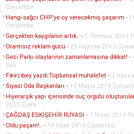
Çarşamba
Hangi sağcı CHP’ye oy verecekmiş şaşarım
-
1
Perşembe
Gerçekten kaygılanın artık..
-
1 Temmuz 2013 P
Orantısız reklam gücü
-
22 Haziran 2013 Cumar
Gezi Parkı olaylarının zamanlamasına dikkat!
-
Salı
Fikircibey yazdı:Toplumsal muhalefet
-
3 Hazir
Siyasi Oda Başkanları
-
15 Mayıs 2013 Çarşam
Hiyerarşik yapı içerisinde suç örgütü oluşturul
2013 Cuma
ÇAĞDAŞ ESKİŞEHİR RÜYASI
-
7 Nisan 2013 P
Oldu paşam!..
-
19 Ocak 2013 Cumartesi