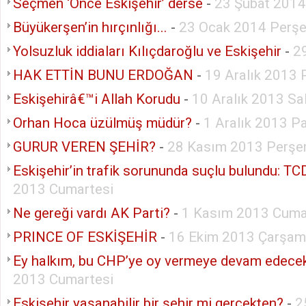
Seçmen ‘Önce Eskişehir’ derse
-
23 Şubat 2014
Büyükerşen’in hırçınlığı...
-
23 Ocak 2014 Perş
Yolsuzluk iddiaları Kılıçdaroğlu ve Eskişehir
-
2
HAK ETTİN BUNU ERDOĞAN
-
19 Aralık 2013
Eskişehirâ€™i Allah Korudu
-
10 Aralık 2013 Sal
Orhan Hoca üzülmüş müdür?
-
1 Aralık 2013 P
GURUR VEREN ŞEHİR?
-
28 Kasım 2013 Perş
Eskişehir’in trafik sorununda suçlu bulundu: T
2013 Cumartesi
Ne gereği vardı AK Parti?
-
1 Kasım 2013 Cum
PRINCE OF ESKİŞEHİR
-
16 Ekim 2013 Çarşa
Ey halkım, bu CHP’ye oy vermeye devam edece
2013 Cumartesi
Eskişehir yaşanabilir bir şehir mi gerçekten?
-
2