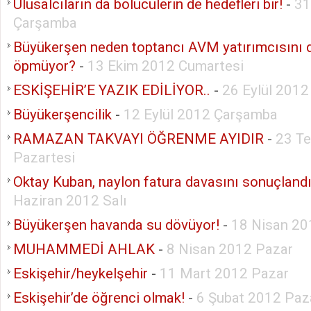
Ulusalcıların da bölücülerin de hedefleri bir!
-
31
Çarşamba
Büyükerşen neden toptancı AVM yatırımcısını 
öpmüyor?
-
13 Ekim 2012 Cumartesi
ESKİŞEHİR’E YAZIK EDİLİYOR..
-
26 Eylül 201
Büyükerşencilik
-
12 Eylül 2012 Çarşamba
RAMAZAN TAKVAYI ÖĞRENME AYIDIR
-
23 T
Pazartesi
Oktay Kuban, naylon fatura davasını sonuçlandır
Haziran 2012 Salı
Büyükerşen havanda su dövüyor!
-
18 Nisan 2
MUHAMMEDİ AHLAK
-
8 Nisan 2012 Pazar
Eskişehir/heykelşehir
-
11 Mart 2012 Pazar
Eskişehir’de öğrenci olmak!
-
6 Şubat 2012 Paz