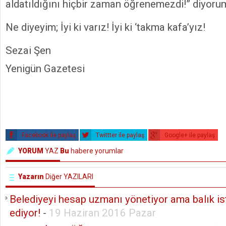
aldatıldığını hiçbir zaman öğrenemezdi!” diyoru
Ne diyeyim; İyi ki varız! İyi ki ‘takma kafa’yız!
Sezai Şen
Yenigün Gazetesi
Facebook ile paylaş
Twittter ile paylaş
Google+ ile paylaş
YORUM
YAZ
Bu
habere yorumlar
Yazarın
Diğer YAZILARI
Belediyeyi hesap uzmanı yönetiyor ama balık ist
ediyor!
-
19 Haziran 2016 Pazar