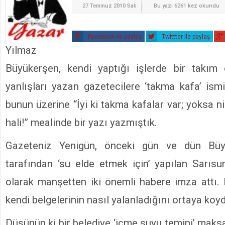
27 Temmuz 2010 Salı
Bu yazı 6261 kez okundu
Facebook ile paylaş
Twittter ile paylaş
Yılmaz
Büyükerşen, kendi yaptığı işlerde bir takım 
yanlışları yazan gazetecilere ‘takma kafa’ ismi
bunun üzerine “İyi ki takma kafalar var; yoksa n
hali!” mealinde bir yazı yazmıştık.
Gazeteniz Yenigün, önceki gün ve dün Büyü
tarafından ‘su elde etmek için’ yapılan Sarısung
olarak manşetten iki önemli habere imza attı. K
kendi belgelerinin nasıl yalanladığını ortaya koy
Düşünün ki bir belediye ‘içme suyu temini’ maksa