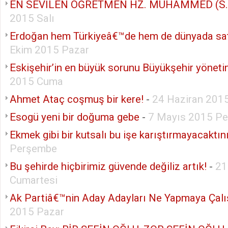
EN SEVİLEN ÖĞRETMEN HZ. MUHAMMED (S.A
2015 Salı
Erdoğan hem Türkiyeâ€™de hem de dünyada sat
Ekim 2015 Pazar
Eskişehir’in en büyük sorunu Büyükşehir yöneti
2015 Cuma
Ahmet Ataç coşmuş bir kere!
-
24 Haziran 201
Esogü yeni bir doğuma gebe
-
7 Mayıs 2015 P
Ekmek gibi bir kutsalı bu işe karıştırmayacaktın
Perşembe
Bu şehirde hiçbirimiz güvende değiliz artık!
-
21
Cumartesi
Ak Partiâ€™nin Aday Adayları Ne Yapmaya Çalı
2015 Pazar