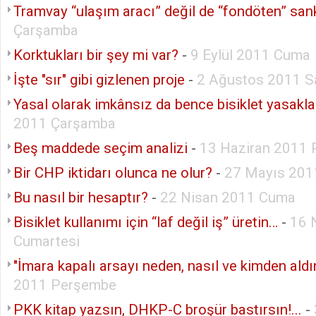
Tramvay “ulaşım aracı” değil de “fondöten” san
Çarşamba
Korktukları bir şey mi var?
-
9 Eylül 2011 Cuma
İşte "sır" gibi gizlenen proje
-
2 Ağustos 2011 Sa
Yasal olarak imkânsız da bence bisiklet yasakla
2011 Çarşamba
Beş maddede seçim analizi
-
13 Haziran 2011 
Bir CHP iktidarı olunca ne olur?
-
27 Mayıs 20
Bu nasıl bir hesaptır?
-
22 Nisan 2011 Cuma
Bisiklet kullanımı için “laf değil iş” üretin…
-
16 
Cumartesi
"İmara kapalı arsayı neden, nasıl ve kimden aldı
2011 Perşembe
PKK kitap yazsın, DHKP-C broşür bastırsın!...
-