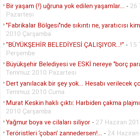
Bir yaşam (!) uğruna yok edilen yaşamlar...
-
26
Pazartesi
"Fabrikalar Bölgesi"nde sıkıntı ne, yaratıcısı ki
2010 Çarşamba
“BÜYÜKŞEHİR BELEDİYESİ ÇALIŞIYOR…!”
-
15
Perşembe
Büyükşehir Belediyesi ve ESKİ nereye "borç par
Temmuz 2010 Pazartesi
Dert yanılacak bir şey yok... Hesabı verilecek ço
Temmuz 2010 Cuma
Murat Keskin haklı çıktı: Harbiden çakma plajmı
2010 Çarşamba
Yağmur boya ve cilaları siliyor
-
27 Haziran 201
Teröristleri ‘çoban’ zannedersen!...
-
24 Hazira