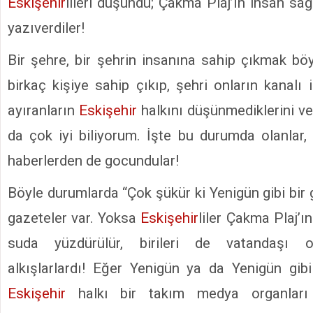
Eskişehir
lileri düşündü; Çakma Plaj’ın insan sağl
yazıverdiler!
Bir şehre, bir şehrin insanına sahip çıkmak böy
birkaç kişiye sahip çıkıp, şehri onların kanalı i
ayıranların
Eskişehir
halkını düşünmediklerini v
da çok iyi biliyorum. İşte bu durumda olanlar
haberlerden de gocundular!
Böyle durumlarda “Çok şükür ki Yenigün gibi bir 
gazeteler var. Yoksa
Eskişehir
liler Çakma Plaj’ı
suda yüzdürülür, birileri de vatandaşı o
alkışlarlardı! Eğer Yenigün ya da Yenigün gib
Eskişehir
halkı bir takım medya organları k