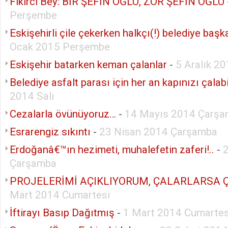
Fikirci Bey: BİR ŞEFİN OĞLU, ZOR ŞEFİN OĞLU
Perşembe
Eskişehirli çile çekerken halkçı(!) belediye başk
Ocak 2015 Perşembe
Eskişehir batarken keman çalanlar
-
5 Aralık 2
Belediye asfalt parası için her an kapınızı çalabil
2014 Salı
Cezalarla övünüyoruz…
-
14 Mayıs 2014 Çarş
Esrarengiz sıkıntı
-
23 Nisan 2014 Çarşamba
Erdoğanâ€™ın hezimeti, muhalefetin zaferi!..
-
Çarşamba
PROJELERİMİ AÇIKLIYORUM, ÇALARLARSA 
Mart 2014 Cumartesi
İftirayı Basıp Dağıtmış
-
1 Mart 2014 Cumartes