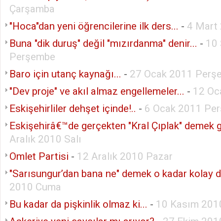
Çarşamba
"Hoca"dan yeni öğrencilerine ilk ders...
-
4 Mart
Buna "dik duruş" değil "mızırdanma" denir...
-
10 
Perşembe
Baro için utanç kaynağı...
-
27 Ocak 2011 Perş
"Dev proje" ve akıl almaz engellemeler...
-
12 Oc
Eskişehirliler dehşet içinde!..
-
6 Ocak 2011 Pe
Eskişehirâ€™de gerçekten "Kral Çıplak" demek ge
Aralık 2010 Salı
Omlet Partisi
-
12 Aralık 2010 Pazar
"Sarısungur’dan bana ne" demek o kadar kolay de
2010 Cuma
Bu kadar da pişkinlik olmaz ki...
-
10 Kasım 201