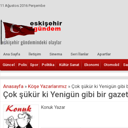
11 Ağustos 2016 Perşembe
Ana Sayfa
İletişim
Sinema
Seri İlanlar
Apartlar
Güncel
Polis
Spor
Politika
Kültür Sanat
Ekonomi
Otomobil
Sa
Anasayfa
»
Köşe Yazarlarımız
»
Çok şükür ki Yenigün gibi b
Çok şükür ki Yenigün gibi bir gazet
Konuk Yazar