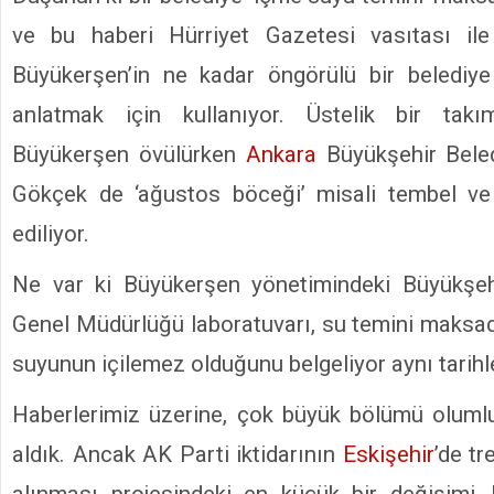
ve bu haberi Hürriyet Gazetesi vasıtası il
Büyükerşen’in ne kadar öngörülü bir belediy
anlatmak için kullanıyor. Üstelik bir takım
Büyükerşen övülürken
Ankara
Büyükşehir Bele
Gökçek de ‘ağustos böceği’ misali tembel ve
ediliyor.
Ne var ki Büyükerşen yönetimindeki Büyükşeh
Genel Müdürlüğü laboratuvarı, su temini maksadı
suyunun içilemez olduğunu belgeliyor aynı tarihl
Haberlerimiz üzerine, çok büyük bölümü olumlu,
aldık. Ancak AK Parti iktidarının
Eskişehir
’de tr
alınması projesindeki en küçük bir değişimi,