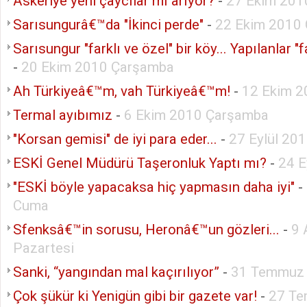
Askeriye yeni çaycılar mı arıyor?
-
27 Ekim 201
Sarısungurâ€™da "İkinci perde"
-
22 Ekim 2010
Sarısungur "farklı ve özel" bir köy... Yapılanlar "fa
-
20 Ekim 2010 Çarşamba
Ah Türkiyeâ€™m, vah Türkiyeâ€™m!
-
12 Ekim 2
Termal ayıbımız
-
6 Ekim 2010 Çarşamba
"Korsan gemisi" de iyi para eder...
-
27 Eylül 20
ESKİ Genel Müdürü Taşeronluk Yaptı mı?
-
24 E
"ESKİ böyle yapacaksa hiç yapmasın daha iyi"
-
Cuma
Sfenksâ€™in sorusu, Heronâ€™un gözleri...
-
9 
Pazartesi
Sanki, “yangından mal kaçırılıyor”
-
31 Temmuz 
Çok şükür ki Yenigün gibi bir gazete var!
-
27 Te