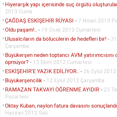
Hiyerarşik yapı içerisinde suç örgütü oluşturul
2013 Cuma
ÇAĞDAŞ ESKİŞEHİR RÜYASI
-
7 Nisan 2013 P
Oldu paşam!..
-
19 Ocak 2013 Cumartesi
Ulusalcıların da bölücülerin de hedefleri bir!
-
31
Çarşamba
Büyükerşen neden toptancı AVM yatırımcısını 
öpmüyor?
-
13 Ekim 2012 Cumartesi
ESKİŞEHİR’E YAZIK EDİLİYOR..
-
26 Eylül 201
Büyükerşencilik
-
12 Eylül 2012 Çarşamba
RAMAZAN TAKVAYI ÖĞRENME AYIDIR
-
23 T
Pazartesi
Oktay Kuban, naylon fatura davasını sonuçlandır
Haziran 2012 Salı