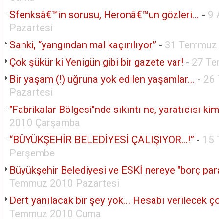
Sfenksâ€™in sorusu, Heronâ€™un gözleri...
-
9 
Pazartesi
Sanki, “yangından mal kaçırılıyor”
-
31 Temmuz 
Çok şükür ki Yenigün gibi bir gazete var!
-
27 Te
Bir yaşam (!) uğruna yok edilen yaşamlar...
-
26
Pazartesi
"Fabrikalar Bölgesi"nde sıkıntı ne, yaratıcısı ki
2010 Çarşamba
“BÜYÜKŞEHİR BELEDİYESİ ÇALIŞIYOR…!”
-
15
Perşembe
Büyükşehir Belediyesi ve ESKİ nereye "borç par
Temmuz 2010 Pazartesi
Dert yanılacak bir şey yok... Hesabı verilecek ço
Temmuz 2010 Cuma