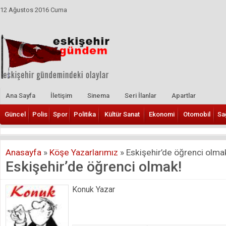
12 Ağustos 2016 Cuma
Ana Sayfa
İletişim
Sinema
Seri İlanlar
Apartlar
Güncel
Polis
Spor
Politika
Kültür Sanat
Ekonomi
Otomobil
Sa
Anasayfa
»
Köşe Yazarlarımız
»
Eskişehir’de öğrenci olma
Eskişehir’de öğrenci olmak!
Konuk Yazar