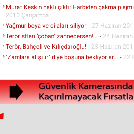
Murat Keskin haklı çıktı: Harbiden çakma plajmı
2010 Çarşamba
Yağmur boya ve cilaları siliyor
-
27 Haziran 201
Teröristleri ‘çoban’ zannedersen!...
-
24 Hazira
Terör, Bahçeli ve Kılıçdaroğlu!
-
23 Haziran 20
"Zamlara alışılır" diye boşuna bekliyorlar...
-
22 