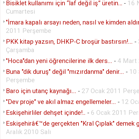
Bisiklet kullanımı için “laf değil iş” üretin…
-
16 
Cumartesi
"İmara kapalı arsayı neden, nasıl ve kimden aldı
2011 Perşembe
PKK kitap yazsın, DHKP-C broşür bastırsın!...
-
Çarşamba
"Hoca"dan yeni öğrencilerine ilk ders...
-
4 Mart
Buna "dik duruş" değil "mızırdanma" denir...
-
10 
Perşembe
Baro için utanç kaynağı...
-
27 Ocak 2011 Perş
"Dev proje" ve akıl almaz engellemeler...
-
12 Oc
Eskişehirliler dehşet içinde!..
-
6 Ocak 2011 Pe
Eskişehirâ€™de gerçekten "Kral Çıplak" demek ge
Aralık 2010 Salı