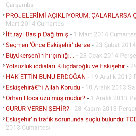
Çarşamba
PROJELERİMİ AÇIKLIYORUM, ÇALARLARSA 
Mart 2014 Cumartesi
İftirayı Basıp Dağıtmış
-
1 Mart 2014 Cumartes
Seçmen ‘Önce Eskişehir’ derse
-
23 Şubat 2014
Büyükerşen’in hırçınlığı...
-
23 Ocak 2014 Perş
Yolsuzluk iddiaları Kılıçdaroğlu ve Eskişehir
-
2
HAK ETTİN BUNU ERDOĞAN
-
19 Aralık 2013
Eskişehirâ€™i Allah Korudu
-
10 Aralık 2013 Sal
Orhan Hoca üzülmüş müdür?
-
1 Aralık 2013 P
GURUR VEREN ŞEHİR?
-
28 Kasım 2013 Perş
Eskişehir’in trafik sorununda suçlu bulundu: T
2013 Cumartesi