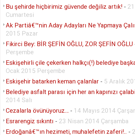
Bu şehirde hiçbirimiz güvende değiliz artık!
-
21
Cumartesi
Ak Partiâ€™nin Aday Adayları Ne Yapmaya Çalı
2015 Pazar
Fikirci Bey: BİR ŞEFİN OĞLU, ZOR ŞEFİN OĞLU
Perşembe
Eskişehirli çile çekerken halkçı(!) belediye başk
Ocak 2015 Perşembe
Eskişehir batarken keman çalanlar
-
5 Aralık 2
Belediye asfalt parası için her an kapınızı çalabil
2014 Salı
Cezalarla övünüyoruz…
-
14 Mayıs 2014 Çarş
Esrarengiz sıkıntı
-
23 Nisan 2014 Çarşamba
Erdoğanâ€™ın hezimeti, muhalefetin zaferi!..
-