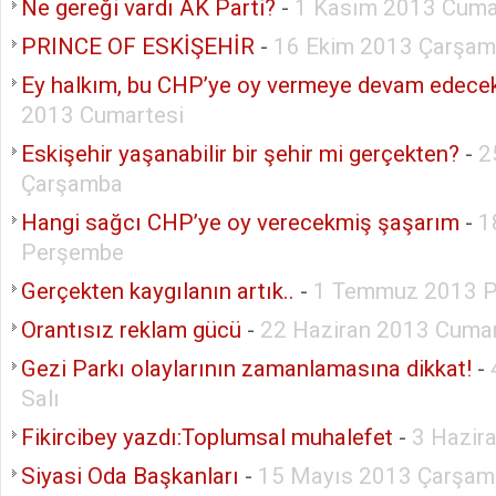
Ne gereği vardı AK Parti?
-
1 Kasım 2013 Cum
PRINCE OF ESKİŞEHİR
-
16 Ekim 2013 Çarşa
Ey halkım, bu CHP’ye oy vermeye devam edece
2013 Cumartesi
Eskişehir yaşanabilir bir şehir mi gerçekten?
-
2
Çarşamba
Hangi sağcı CHP’ye oy verecekmiş şaşarım
-
1
Perşembe
Gerçekten kaygılanın artık..
-
1 Temmuz 2013 P
Orantısız reklam gücü
-
22 Haziran 2013 Cumar
Gezi Parkı olaylarının zamanlamasına dikkat!
-
Salı
Fikircibey yazdı:Toplumsal muhalefet
-
3 Hazir
Siyasi Oda Başkanları
-
15 Mayıs 2013 Çarşam