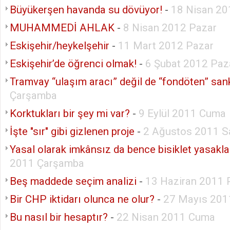
Büyükerşen havanda su dövüyor!
-
18 Nisan 2
MUHAMMEDİ AHLAK
-
8 Nisan 2012 Pazar
Eskişehir/heykelşehir
-
11 Mart 2012 Pazar
Eskişehir’de öğrenci olmak!
-
6 Şubat 2012 Paz
Tramvay “ulaşım aracı” değil de “fondöten” san
Çarşamba
Korktukları bir şey mi var?
-
9 Eylül 2011 Cuma
İşte "sır" gibi gizlenen proje
-
2 Ağustos 2011 Sa
Yasal olarak imkânsız da bence bisiklet yasakla
2011 Çarşamba
Beş maddede seçim analizi
-
13 Haziran 2011 
Bir CHP iktidarı olunca ne olur?
-
27 Mayıs 20
Bu nasıl bir hesaptır?
-
22 Nisan 2011 Cuma