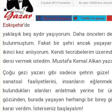
6 Şubat 2012 Pazartesi
Bu yazı 10520 kez okund
Facebook ile paylaş
Twittter ile paylaş
Eskişehir
’de
yaklaşık beş aydır yaşıyorum. Daha önceleri de
bulunmuştum. Fakat bir şehri ancak yaşayara
ikinci kez anlıyorum. Kendi tecrübelerim üzeri
dersi vermek istedim. Mustafa Kemal Alkan yazd
Çoğu gezi yazarı gibi sadece şehrin güzel m
sanatsal faaliyetlerini, insanların eğlenm
bulundukları alanları anlatmak yerine bir ün
gözünden, burada yaşayan herhangi bir birey 
karar verdim. İsterseniz başlayalım!