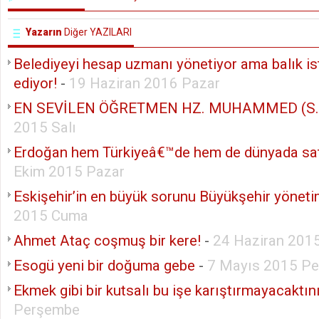
Yazarın
Diğer YAZILARI
Belediyeyi hesap uzmanı yönetiyor ama balık ist
ediyor!
-
19 Haziran 2016 Pazar
EN SEVİLEN ÖĞRETMEN HZ. MUHAMMED (S.A
2015 Salı
Erdoğan hem Türkiyeâ€™de hem de dünyada sat
Ekim 2015 Pazar
Eskişehir’in en büyük sorunu Büyükşehir yöneti
2015 Cuma
Ahmet Ataç coşmuş bir kere!
-
24 Haziran 201
Esogü yeni bir doğuma gebe
-
7 Mayıs 2015 P
Ekmek gibi bir kutsalı bu işe karıştırmayacaktın
Perşembe