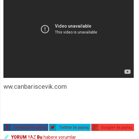
ww.canbariscevik.com
Facebook ile paylaş
Twittter ile paylaş
Google+ ile paylaş
YORUM
YAZ
Bu
habere yorumlar