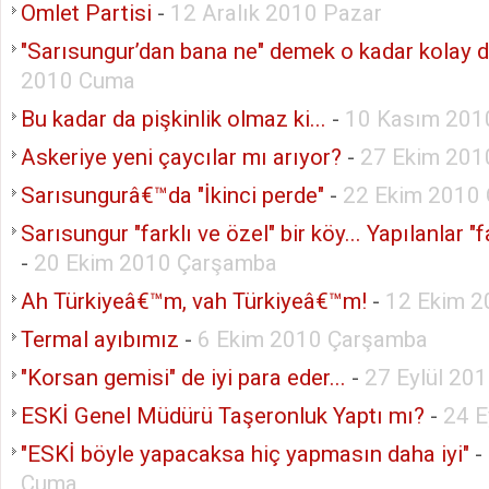
Omlet Partisi
-
12 Aralık 2010 Pazar
"Sarısungur’dan bana ne" demek o kadar kolay de
2010 Cuma
Bu kadar da pişkinlik olmaz ki...
-
10 Kasım 201
Askeriye yeni çaycılar mı arıyor?
-
27 Ekim 201
Sarısungurâ€™da "İkinci perde"
-
22 Ekim 2010
Sarısungur "farklı ve özel" bir köy... Yapılanlar "fa
-
20 Ekim 2010 Çarşamba
Ah Türkiyeâ€™m, vah Türkiyeâ€™m!
-
12 Ekim 2
Termal ayıbımız
-
6 Ekim 2010 Çarşamba
"Korsan gemisi" de iyi para eder...
-
27 Eylül 20
ESKİ Genel Müdürü Taşeronluk Yaptı mı?
-
24 E
"ESKİ böyle yapacaksa hiç yapmasın daha iyi"
-
Cuma