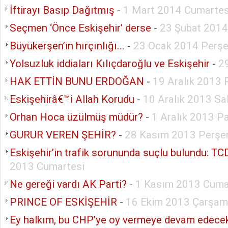
İftirayı Basıp Dağıtmış
-
1 Mart 2014 Cumartes
Seçmen ‘Önce Eskişehir’ derse
-
23 Şubat 2014
Büyükerşen’in hırçınlığı...
-
23 Ocak 2014 Perş
Yolsuzluk iddiaları Kılıçdaroğlu ve Eskişehir
-
2
HAK ETTİN BUNU ERDOĞAN
-
19 Aralık 2013
Eskişehirâ€™i Allah Korudu
-
10 Aralık 2013 Sal
Orhan Hoca üzülmüş müdür?
-
1 Aralık 2013 P
GURUR VEREN ŞEHİR?
-
28 Kasım 2013 Perş
Eskişehir’in trafik sorununda suçlu bulundu: T
2013 Cumartesi
Ne gereği vardı AK Parti?
-
1 Kasım 2013 Cum
PRINCE OF ESKİŞEHİR
-
16 Ekim 2013 Çarşa
Ey halkım, bu CHP’ye oy vermeye devam edece