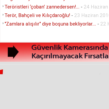
Teröristleri ‘çoban’ zannedersen!...
-
24 Hazira
Terör, Bahçeli ve Kılıçdaroğlu!
-
23 Haziran 20
"Zamlara alışılır" diye boşuna bekliyorlar...
-
22 