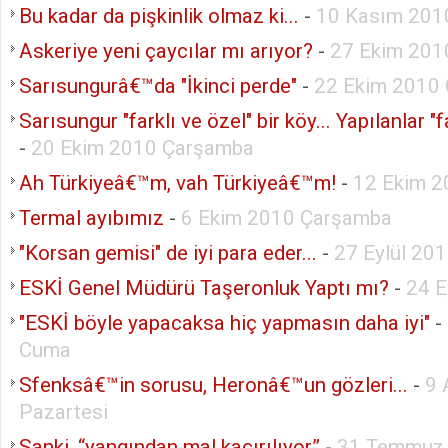
Bu kadar da pişkinlik olmaz ki...
-
10 Kasım 201
Askeriye yeni çaycılar mı arıyor?
-
27 Ekim 201
Sarısungurâ€™da "İkinci perde"
-
22 Ekim 2010
Sarısungur "farklı ve özel" bir köy... Yapılanlar "fa
-
20 Ekim 2010 Çarşamba
Ah Türkiyeâ€™m, vah Türkiyeâ€™m!
-
12 Ekim 2
Termal ayıbımız
-
6 Ekim 2010 Çarşamba
"Korsan gemisi" de iyi para eder...
-
27 Eylül 20
ESKİ Genel Müdürü Taşeronluk Yaptı mı?
-
24 E
"ESKİ böyle yapacaksa hiç yapmasın daha iyi"
-
Cuma
Sfenksâ€™in sorusu, Heronâ€™un gözleri...
-
9 
Pazartesi
Sanki, “yangından mal kaçırılıyor”
-
31 Temmuz 