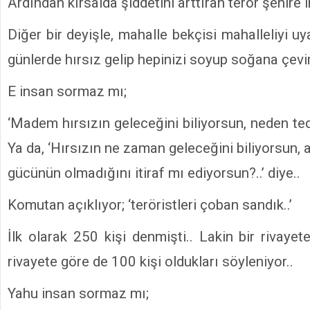
Ardından kırsalda şiddetini arttıran terör şehire i
Diğer bir deyişle, mahalle bekçisi mahalleliyi u
günlerde hırsız gelip hepinizi soyup soğana çevire
E insan sormaz mı;
‘Madem hırsızın geleceğini biliyorsun, neden ted
Ya da, ‘Hırsızın ne zaman geleceğini biliyorsun
gücünün olmadığını itiraf mı ediyorsun?..’ diye..
Komutan açıklıyor; ‘teröristleri çoban sandık..’
İlk olarak 250 kişi denmişti.. Lakin bir rivayet
rivayete göre de 100 kişi oldukları söyleniyor..
Yahu insan sormaz mı;