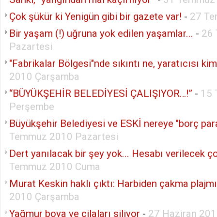
Çok şükür ki Yenigün gibi bir gazete var!
-
27 Te
Bir yaşam (!) uğruna yok edilen yaşamlar...
-
26
Pazartesi
"Fabrikalar Bölgesi"nde sıkıntı ne, yaratıcısı ki
2010 Çarşamba
“BÜYÜKŞEHİR BELEDİYESİ ÇALIŞIYOR…!”
-
15
Perşembe
Büyükşehir Belediyesi ve ESKİ nereye "borç par
Temmuz 2010 Pazartesi
Dert yanılacak bir şey yok... Hesabı verilecek ço
Temmuz 2010 Cuma
Murat Keskin haklı çıktı: Harbiden çakma plajmı
2010 Çarşamba
Yağmur boya ve cilaları siliyor
-
27 Haziran 201