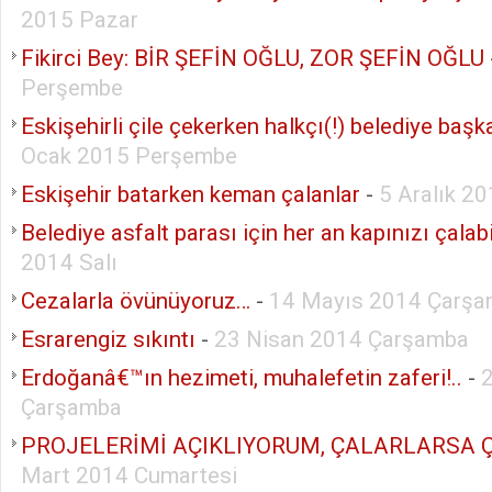
2015 Pazar
Fikirci Bey: BİR ŞEFİN OĞLU, ZOR ŞEFİN OĞLU
Perşembe
Eskişehirli çile çekerken halkçı(!) belediye başk
Ocak 2015 Perşembe
Eskişehir batarken keman çalanlar
-
5 Aralık 2
Belediye asfalt parası için her an kapınızı çalabil
2014 Salı
Cezalarla övünüyoruz…
-
14 Mayıs 2014 Çarş
Esrarengiz sıkıntı
-
23 Nisan 2014 Çarşamba
Erdoğanâ€™ın hezimeti, muhalefetin zaferi!..
-
Çarşamba
PROJELERİMİ AÇIKLIYORUM, ÇALARLARSA 
Mart 2014 Cumartesi