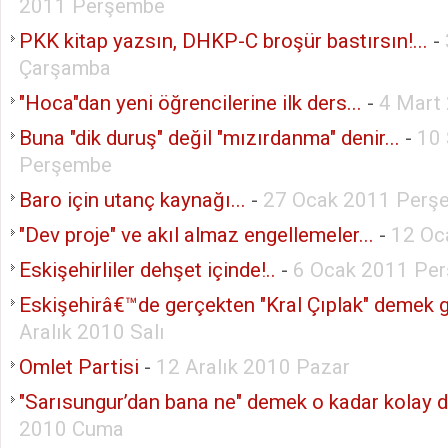
2011 Perşembe
PKK kitap yazsın, DHKP-C broşür bastırsın!...
-
Çarşamba
"Hoca"dan yeni öğrencilerine ilk ders...
-
4 Mart
Buna "dik duruş" değil "mızırdanma" denir...
-
10 
Perşembe
Baro için utanç kaynağı...
-
27 Ocak 2011 Perş
"Dev proje" ve akıl almaz engellemeler...
-
12 Oc
Eskişehirliler dehşet içinde!..
-
6 Ocak 2011 Pe
Eskişehirâ€™de gerçekten "Kral Çıplak" demek ge
Aralık 2010 Salı
Omlet Partisi
-
12 Aralık 2010 Pazar
"Sarısungur’dan bana ne" demek o kadar kolay de
2010 Cuma