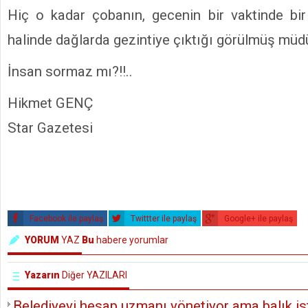
Hiç o kadar çobanın, gecenin bir vaktinde bir
halinde dağlarda gezintiye çıktığı görülmüş müdür
İnsan sormaz mı?!!..
Hikmet GENÇ
Star Gazetesi
Facebook ile paylaş
Twittter ile paylaş
Google+ ile paylaş
YORUM
YAZ
Bu
habere yorumlar
Yazarın
Diğer YAZILARI
Belediyeyi hesap uzmanı yönetiyor ama balık ist