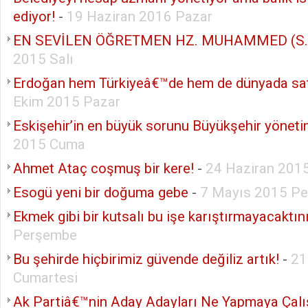
ediyor!
-
19 Haziran 2016 Pazar
EN SEVİLEN ÖĞRETMEN HZ. MUHAMMED (S.A
2015 Salı
Erdoğan hem Türkiyeâ€™de hem de dünyada sat
Ekim 2015 Pazar
Eskişehir’in en büyük sorunu Büyükşehir yöneti
2015 Cuma
Ahmet Ataç coşmuş bir kere!
-
24 Haziran 201
Esogü yeni bir doğuma gebe
-
7 Mayıs 2015 P
Ekmek gibi bir kutsalı bu işe karıştırmayacaktın
Perşembe
Bu şehirde hiçbirimiz güvende değiliz artık!
-
21
Cumartesi
Ak Partiâ€™nin Aday Adayları Ne Yapmaya Çalı