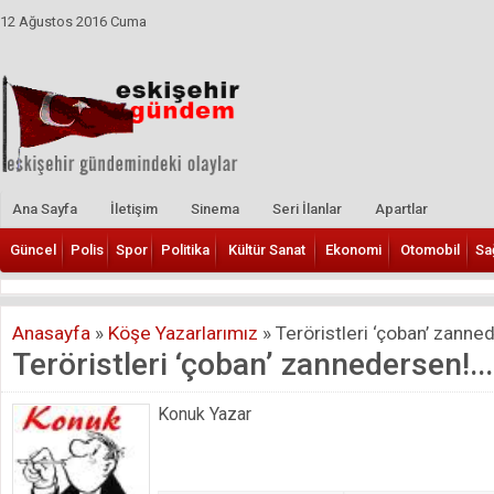
12 Ağustos 2016 Cuma
Ana Sayfa
İletişim
Sinema
Seri İlanlar
Apartlar
Güncel
Polis
Spor
Politika
Kültür Sanat
Ekonomi
Otomobil
Sa
Anasayfa
»
Köşe Yazarlarımız
»
Teröristleri ‘çoban’ zanned
Teröristleri ‘çoban’ zannedersen!...
Konuk Yazar