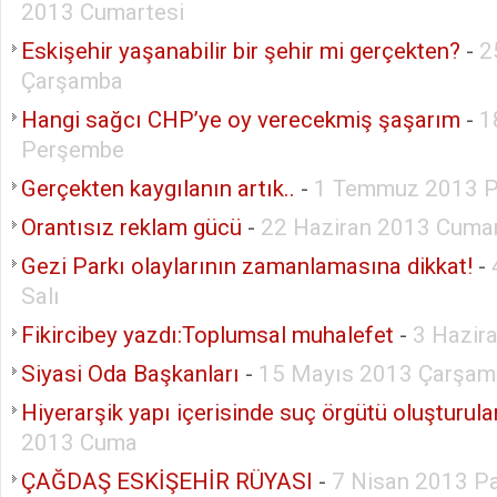
2013 Cumartesi
Eskişehir yaşanabilir bir şehir mi gerçekten?
-
2
Çarşamba
Hangi sağcı CHP’ye oy verecekmiş şaşarım
-
1
Perşembe
Gerçekten kaygılanın artık..
-
1 Temmuz 2013 P
Orantısız reklam gücü
-
22 Haziran 2013 Cumar
Gezi Parkı olaylarının zamanlamasına dikkat!
-
Salı
Fikircibey yazdı:Toplumsal muhalefet
-
3 Hazir
Siyasi Oda Başkanları
-
15 Mayıs 2013 Çarşam
Hiyerarşik yapı içerisinde suç örgütü oluşturul
2013 Cuma
ÇAĞDAŞ ESKİŞEHİR RÜYASI
-
7 Nisan 2013 P