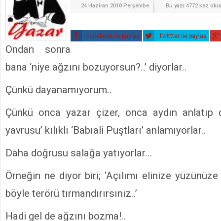
24 Haziran 2010 Perşembe
Bu yazı 4772 kez ok
Facebook ile paylaş
Twittter ile paylaş
Ondan sonra
bana ‘niye ağzını bozuyorsun?..’ diyorlar..
Çünkü dayanamıyorum..
Çünkü onca yazar çizer, onca aydın anlatıp 
yavrusu’ kılıklı ‘Babıali Puştları’ anlamıyorlar..
Daha doğrusu salağa yatıyorlar...
Örneğin ne diyor biri; ‘Açılımı elinize yüzünüze 
böyle terörü tırmandırırsınız..’
Hadi gel de ağzını bozma!..