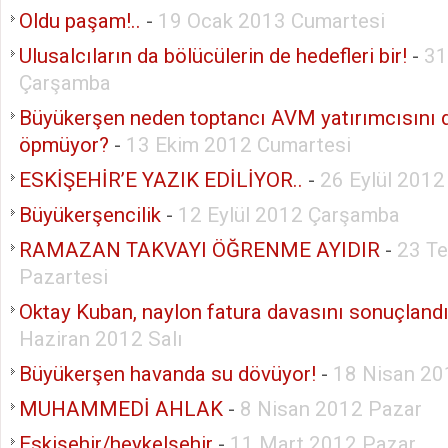
Oldu paşam!..
-
19 Ocak 2013 Cumartesi
Ulusalcıların da bölücülerin de hedefleri bir!
-
31
Çarşamba
Büyükerşen neden toptancı AVM yatırımcısını 
öpmüyor?
-
13 Ekim 2012 Cumartesi
ESKİŞEHİR’E YAZIK EDİLİYOR..
-
26 Eylül 201
Büyükerşencilik
-
12 Eylül 2012 Çarşamba
RAMAZAN TAKVAYI ÖĞRENME AYIDIR
-
23 T
Pazartesi
Oktay Kuban, naylon fatura davasını sonuçlandır
Haziran 2012 Salı
Büyükerşen havanda su dövüyor!
-
18 Nisan 2
MUHAMMEDİ AHLAK
-
8 Nisan 2012 Pazar
Eskişehir/heykelşehir
-
11 Mart 2012 Pazar