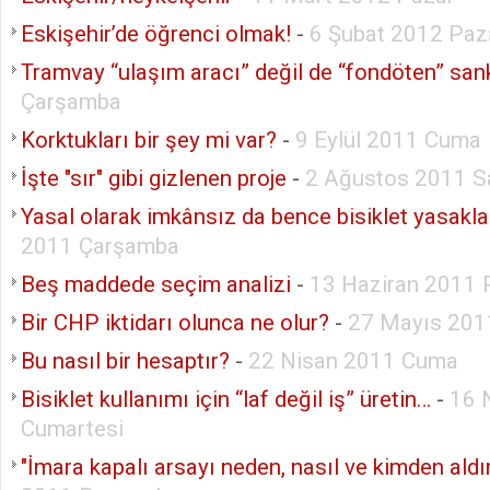
Eskişehir’de öğrenci olmak!
-
6 Şubat 2012 Paz
Tramvay “ulaşım aracı” değil de “fondöten” san
Çarşamba
Korktukları bir şey mi var?
-
9 Eylül 2011 Cuma
İşte "sır" gibi gizlenen proje
-
2 Ağustos 2011 Sa
Yasal olarak imkânsız da bence bisiklet yasakla
2011 Çarşamba
Beş maddede seçim analizi
-
13 Haziran 2011 
Bir CHP iktidarı olunca ne olur?
-
27 Mayıs 20
Bu nasıl bir hesaptır?
-
22 Nisan 2011 Cuma
Bisiklet kullanımı için “laf değil iş” üretin…
-
16 
Cumartesi
"İmara kapalı arsayı neden, nasıl ve kimden aldı