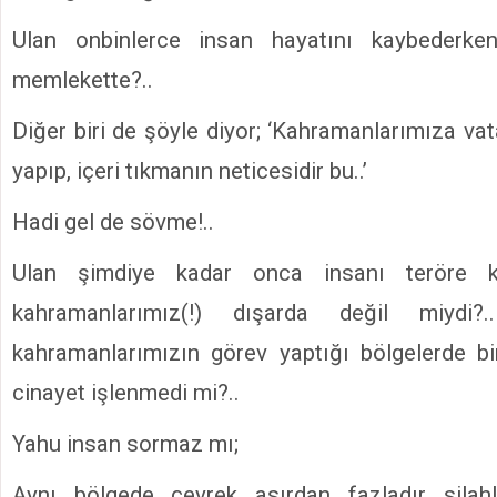
Ulan onbinlerce insan hayatını kaybederke
memlekette?..
Diğer biri de şöyle diyor; ‘Kahramanlarımıza va
yapıp, içeri tıkmanın neticesidir bu..’
Hadi gel de sövme!..
Ulan şimdiye kadar onca insanı teröre k
kahramanlarımız(!) dışarda değil miyd
kahramanlarımızın görev yaptığı bölgelerde bi
cinayet işlenmedi mi?..
Yahu insan sormaz mı;
Aynı bölgede çeyrek asırdan fazladır silah