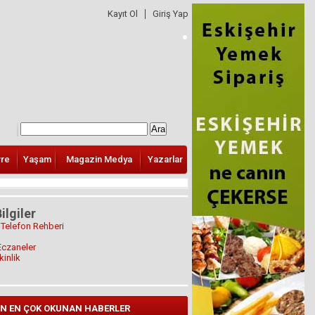
Kayıt Ol
Giriş Yap
vre
Yaşam
Magazin Medya
Yazarlar
ilgiler
 Telefon Rehberi
Eczaneler
kinlik
N EN ÇOK OKUNAN HABERLER