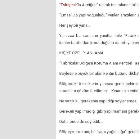
“
Eskişehir
’in Akciğeri” olarak tanımlanan böl
“Emsal 3,5 yapı yoğunluğu” verilen arazilerin s
Her şey bir yana…
Yalnızca bu soruların yanıtları bile “Fabrik
kimler tarafından korunduğunu da ortaya koy
KİŞİYE ÖZEL PLANLAMA
“Fabrikalar Bölgesi Koruma Alanı Kentsel Tasa
Böylesine büyük bir alan kentin bütünü dikk
Bölgedeki özelliklerin yanısıra genel şehirc
sorunlara çözüm üretilmesi… Kısacası kentin 
Ne yazık ki, gerekenin yapıldığı söylenemez
Gereken yapılmadığı gibi yapılmaması gereke
Daha önce de söyledik…
Bölgeye, korkunç bir “yapı yoğunluğu” getiril