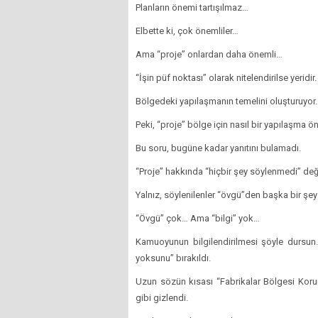
Planların önemi tartışılmaz…
Elbette ki, çok önemliler…
Ama “proje” onlardan daha önemli…
“İşin püf noktası” olarak nitelendirilse yeridir.
Bölgedeki yapılaşmanın temelini oluşturuyor
Peki, “proje” bölge için nasıl bir yapılaşma 
Bu soru, bugüne kadar yanıtını bulamadı.
“Proje” hakkında “hiçbir şey söylenmedi” değ
Yalnız, söylenilenler “övgü”den başka bir şey
“Övgü” çok… Ama “bilgi” yok…
Kamuoyunun bilgilendirilmesi şöyle dursun…
yoksunu” bırakıldı.
Uzun sözün kısası “Fabrikalar Bölgesi Koruma
gibi gizlendi.