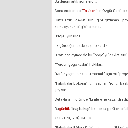
Bu durum artık sona erdi…
Sona erdiren de “
Eskişehir
’in Özgür Sesi” ol
Haftalardır “devlet sırrı” gibi gizlenen “p
kamuoyunun bilgisine sunduk.
“Proje” yukarıda…
İlk gördüğümüzde şaşırıp kaldık…
Biraz inceleyince de bu “proje”yi “devlet sırr
“Yerden göğe kadar” haklılar…
“Küfür yağmuruna tutulmamak” için bu “proje”y
“Fabrikalar Bölgesi” için yapılan “ikinci bask
şey var.
Detaylara inildiğinde “kimlere ne kazandırıldı
Bu
günlük
“kuş bakışı” bakılınca görülenleri 
KORKUNÇ YOĞUNLUK
“Fabrikalar Bölgesi” için hazırlanan “ikinci