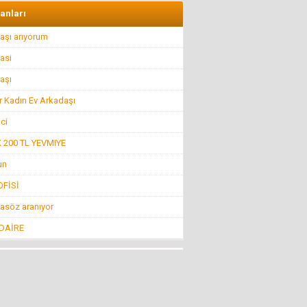
lanları
aşı arıyorum
Hüseyin GÜVEN
BİR ŞEY ANCAK DEĞERİNİ BİLENİN YANINDA
asi
KIYMETLİDİR...
22 Temmuz 2016 Cuma
aşı
r Kadın Ev Arkadaşı
Konuk Yazar
Belediyeyi hesap uzmanı yönetiyor ama balık
ici
istifi tramvay zarar ediyor!
19 Haziran 2016 Pazar
200 TL YEVMIYE
un
Mehmet KIZILKAYA
FİSİ
İnsanlığın Bitiş Noktası “Öldürmek!”
11 Ağustos 2016 Perşembe
asöz aranıyor
 DAİRE
Mehti Saraç
EBRUCUUMA İLK EVLULUK TEKLUFUMDUR
22 Mart 2016 Salı