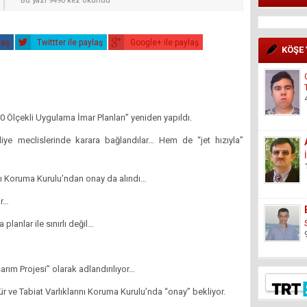
Bu yazı 9490 kez okundu
laş
Twittter ile paylaş
Google+ ile paylaş
KÖŞE
00 Ölçekli Uygulama İmar Planları” yeniden yapıldı.
ediye meclislerinde karara bağlandılar… Hem de “jet hızıyla”
rını Koruma Kurulu’ndan onay da alındı…
ir…
 planlar ile sınırlı değil…
rım Projesi” olarak adlandırılıyor…
r ve Tabiat Varlıklarını Koruma Kurulu’nda “onay” bekliyor.