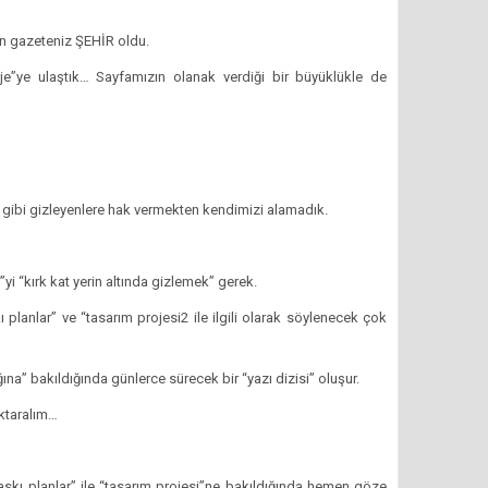
an gazeteniz ŞEHİR oldu.
roje”ye ulaştık… Sayfamızın olanak verdiği bir büyüklükle de
ı” gibi gizleyenlere hak vermekten kendimizi alamadık.
i “kırk kat yerin altında gizlemek” gerek.
ı planlar” ve “tasarım projesi2 ile ilgili olarak söylenecek çok
ğına” bakıldığında günlerce sürecek bir “yazı dizisi” oluşur.
aktaralım…
 baskı planlar” ile “tasarım projesi”ne bakıldığında hemen göze