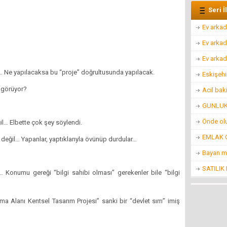
Seri İ
Ev arkad
Ev arkad
Ev arkad
… Ne yapılacaksa bu “proje” doğrultusunda yapılacak.
Eskişehi
öngörüyor?
Acil bak
GUNLUK 
Önde ol
il… Elbette çok şey söylendi.
EMLAK O
 değil… Yapanlar, yaptıklarıyla övünüp durdular…
Bayan m
SATILIK
 Konumu gereği “bilgi sahibi olması” gerekenler bile “bilgi
 Alanı Kentsel Tasarım Projesi” sanki bir “devlet sırrı” imiş