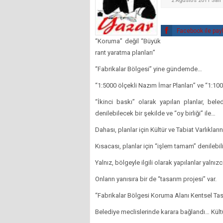
2 Ağustos 2011 Salı
Facebook ile pay
“Koruma” değil “Büyük
rant yaratma planları”
“Fabrikalar Bölgesi” yine gündemde…
“1:5000 ölçekli Nazım İmar Planları” ve “1:10
“İkinci baskı” olarak yapılan planlar, bel
denilebilecek bir şekilde ve “oy birliği” ile…
Dahası, planlar için Kültür ve Tabiat Varlıkla
Kısacası, planlar için “işlem tamam” denilebil
Yalnız, bölgeyle ilgili olarak yapılanlar yalnızca
Onların yanısıra bir de “tasarım projesi” var.
“Fabrikalar Bölgesi Koruma Alanı Kentsel Tasa
Belediye meclislerinde karara bağlandı… Kültü