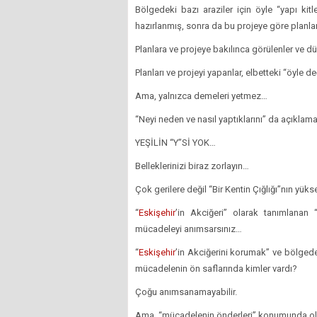
Bölgedeki bazı araziler için öyle “yapı kit
hazırlanmış, sonra da bu projeye göre planl
Planlara ve projeye bakılınca görülenler ve 
Planları ve projeyi yapanlar, elbetteki “öyle değ
Ama, yalnızca demeleri yetmez…
“Neyi neden ve nasıl yaptıklarını” da açıklamal
YEŞİLİN “Y”Sİ YOK…
Belleklerinizi biraz zorlayın…
Çok gerilere değil “Bir Kentin Çığlığı”nın yük
“
Eskişehir
’in Akciğeri” olarak tanımlanan 
mücadeleyi anımsarsınız…
“
Eskişehir
’in Akciğerini korumak” ve bölgede
mücadelenin ön saflarında kimler vardı?
Çoğu anımsanamayabilir.
Ama, “mücadelenin önderleri” konumunda oldu