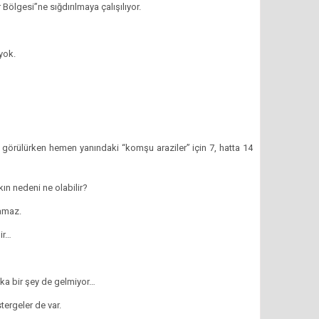
r Bölgesi”ne sığdırılmaya çalışılıyor.
yok.
un görülürken hemen yanındaki “komşu araziler” için 7, hatta 14
kın nedeni ne olabilir?
lamaz.
ir…
şka bir şey de gelmiyor…
ergeler de var.