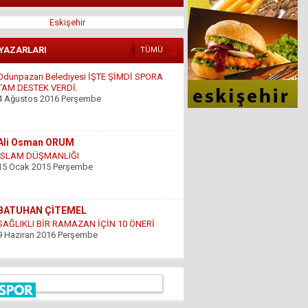
Eskişehir
 YAZARLARI
TÜMÜ
Ali Osman ORUM
İSLAM DÜŞMANLIĞI
15 Ocak 2015 Perşembe
BATUHAN ÇİTEMEL
SAĞLIKLI BİR RAMAZAN İÇİN 10 ÖNERİ
9 Haziran 2016 Perşembe
GÜNDOĞDU YILDIRIM
ÇARESİZLİK
9 Haziran 2016 Perşembe
Hüseyin DÜŞ
İlkyardımcılara kim yardım edecek!..
8 Nisan 2016 Cuma