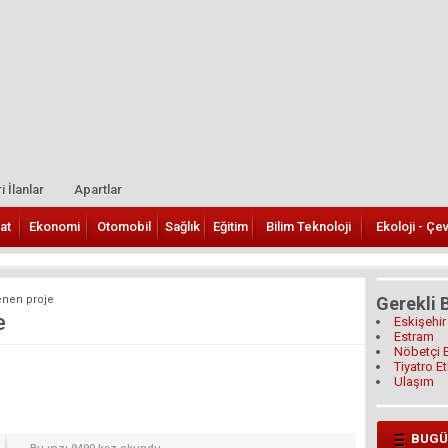
i İlanlar
Apartlar
at
Ekonomi
Otomobil
Sağlık
Eğitim
Bilim Teknoloji
Ekoloji - Çe
zlenen proje
Gerekli B
e
Eskişehir
Estram
Nöbetçi 
Tiyatro Et
Ulaşım
BUGÜ