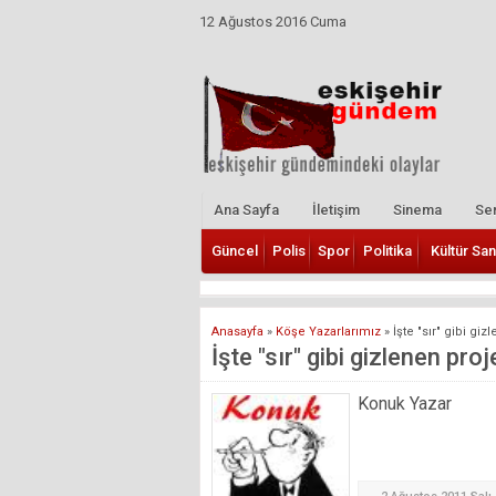
12 Ağustos 2016 Cuma
Ana Sayfa
İletişim
Sinema
Ser
Güncel
Polis
Spor
Politika
Kültür San
Anasayfa
»
Köşe Yazarlarımız
»
İşte "sır" gibi gi
İşte "sır" gibi gizlenen proj
Konuk Yazar