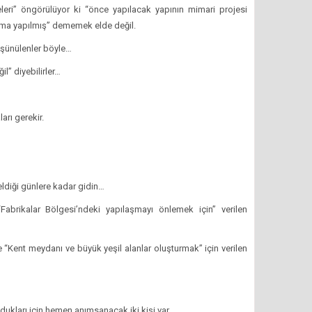
leleri” öngörülüyor ki “önce yapılacak yapının mimari projesi
ama yapılmış” dememek elde değil.
düşünülenler böyle…
il” diyebilirler…
arı gerekir.
seldiği günlere kadar gidin…
“Fabrikalar Bölgesi’ndeki yapılaşmayı önlemek için” verilen
 “Kent meydanı ve büyük yeşil alanlar oluşturmak” için verilen
kları için hemen anımsanacak iki kişi var.