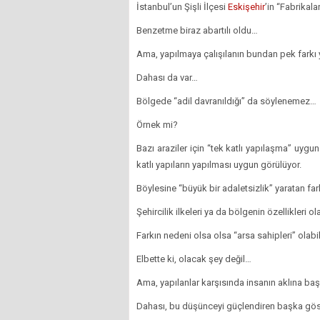
İstanbul’un Şişli İlçesi
Eskişehir
’in “Fabrikala
Benzetme biraz abartılı oldu…
Ama, yapılmaya çalışılanın bundan pek farkı 
Dahası da var…
Bölgede “adil davranıldığı” da söylenemez…
Örnek mi?
Bazı araziler için “tek katlı yapılaşma” uyg
katlı yapıların yapılması uygun görülüyor.
Böylesine “büyük bir adaletsizlik” yaratan far
Şehircilik ilkeleri ya da bölgenin özellikleri o
Farkın nedeni olsa olsa “arsa sahipleri” olabil
Elbette ki, olacak şey değil…
Ama, yapılanlar karşısında insanın aklına ba
Dahası, bu düşünceyi güçlendiren başka göst