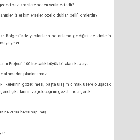
gedeki bazı arazilere neden verilmektedir?
ahipleri (Her kimlerseler, özel oldukları belli” kimlerdir?
alar Bölgesi”nde yapılanların ne anlama geldiğini de kimlerin
maya yeter.
rım Projesi” 100 hektarlık büyük bir alanı kapsıyor.
ate alınmadan planlanamaz.
ilik ilkelerinin gözetilmesi, başta ulaşım olmak üzere oluşacak
genel çıkarlarının ve geleceğinin gözetilmesi gerekir…
…
n ne varsa hepsi yapılmış.
iyor…