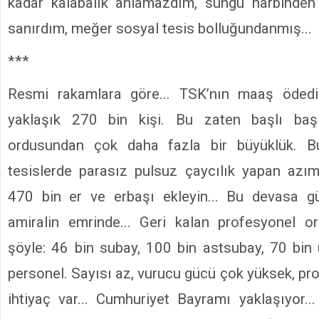
kadar kalabalık anlamazdım, süngü harbinden
sanırdım, meğer sosyal tesis bolluğundanmış...
***
Resmi rakamlara göre... TSK’nın maaş ödedi
yaklaşık 270 bin kişi. Bu zaten başlı ba
ordusundan çok daha fazla bir büyüklük. B
tesislerde parasız pulsuz çaycılık yapan az
470 bin er ve erbaşı ekleyin... Bu devasa 
amiralin emrinde... Geri kalan profesyonel o
şöyle: 46 bin subay, 100 bin astsubay, 70 bin 
personel. Sayısı az, vurucu gücü çok yüksek, pr
ihtiyaç var... Cumhuriyet Bayramı yaklaşıyor...