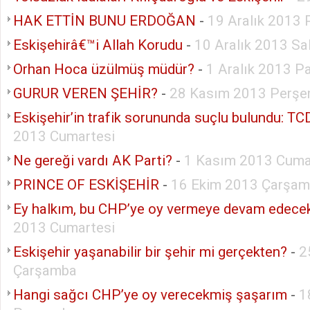
HAK ETTİN BUNU ERDOĞAN
-
19 Aralık 2013
Eskişehirâ€™i Allah Korudu
-
10 Aralık 2013 Sal
Orhan Hoca üzülmüş müdür?
-
1 Aralık 2013 P
GURUR VEREN ŞEHİR?
-
28 Kasım 2013 Perş
Eskişehir’in trafik sorununda suçlu bulundu: T
2013 Cumartesi
Ne gereği vardı AK Parti?
-
1 Kasım 2013 Cum
PRINCE OF ESKİŞEHİR
-
16 Ekim 2013 Çarşa
Ey halkım, bu CHP’ye oy vermeye devam edece
2013 Cumartesi
Eskişehir yaşanabilir bir şehir mi gerçekten?
-
2
Çarşamba
Hangi sağcı CHP’ye oy verecekmiş şaşarım
-
1