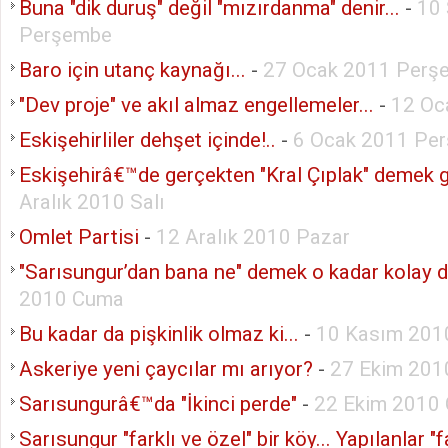
Buna "dik duruş" değil "mızırdanma" denir...
-
10 
Perşembe
Baro için utanç kaynağı...
-
27 Ocak 2011 Perş
"Dev proje" ve akıl almaz engellemeler...
-
12 Oc
Eskişehirliler dehşet içinde!..
-
6 Ocak 2011 Pe
Eskişehirâ€™de gerçekten "Kral Çıplak" demek ge
Aralık 2010 Salı
Omlet Partisi
-
12 Aralık 2010 Pazar
"Sarısungur’dan bana ne" demek o kadar kolay de
2010 Cuma
Bu kadar da pişkinlik olmaz ki...
-
10 Kasım 201
Askeriye yeni çaycılar mı arıyor?
-
27 Ekim 201
Sarısungurâ€™da "İkinci perde"
-
22 Ekim 2010
Sarısungur "farklı ve özel" bir köy... Yapılanlar "fa