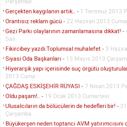
Perşembe
Gerçekten kaygılanın artık..
-
1 Temmuz 2013 P
Orantısız reklam gücü
-
22 Haziran 2013 Cumar
Gezi Parkı olaylarının zamanlamasına dikkat!
-
Salı
Fikircibey yazdı:Toplumsal muhalefet
-
3 Hazir
Siyasi Oda Başkanları
-
15 Mayıs 2013 Çarşam
Hiyerarşik yapı içerisinde suç örgütü oluşturul
2013 Cuma
ÇAĞDAŞ ESKİŞEHİR RÜYASI
-
7 Nisan 2013 P
Oldu paşam!..
-
19 Ocak 2013 Cumartesi
Ulusalcıların da bölücülerin de hedefleri bir!
-
31
Çarşamba
Büyükerşen neden toptancı AVM yatırımcısını 