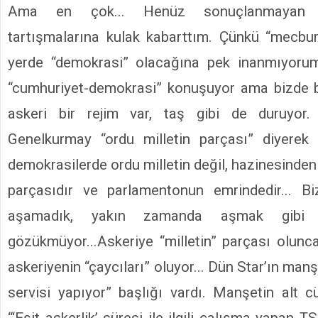
Ama en çok... Henüz sonuçlanmayan “a
tartışmalarına kulak kabarttım. Çünkü “mecburi
yerde “demokrasi” olacağına pek inanmıyorum
“cumhuriyet-demokrasi” konuşuyor ama bizde b
askeri bir rejim var, taş gibi de duruyor.
Genelkurmay “ordu milletin parçası” diyerek 
demokrasilerde ordu milletin değil, hazinesinden 
parçasıdır ve parlamentonun emrindedir... Bi
aşamadık, yakın zamanda aşmak gibi
gözükmüyor...Askeriye “milletin” parçası olunca
askeriyenin “çaycıları” oluyor... Dün Star’ın man
servisi yapıyor” başlığı vardı. Manşetin alt c
“‘Eşit askerlik’ süresi ile ilgili çalışma yapan 