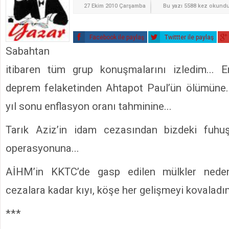
27 Ekim 2010 Çarşamba
Bu yazı 5588 kez okund
Facebook ile paylaş
Twittter ile paylaş
Sabahtan
itibaren tüm grup konuşmalarını izledim... E
deprem felaketinden Ahtapot Paul’ün ölümüne.
yıl sonu enflasyon oranı tahminine...
Tarık Aziz’in idam cezasından bizdeki fuhuş
operasyonuna...
AİHM’in KKTC’de gasp edilen mülkler nedeni
cezalara kadar kıyı, köşe her gelişmeyi kovaladı
***