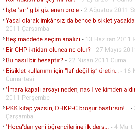
İşte "sır" gibi gizlenen proje
-
2 Ağustos 2011 Sa
Yasal olarak imkânsız da bence bisiklet yasakla
2011 Çarşamba
Beş maddede seçim analizi
-
13 Haziran 2011 
Bir CHP iktidarı olunca ne olur?
-
27 Mayıs 20
Bu nasıl bir hesaptır?
-
22 Nisan 2011 Cuma
Bisiklet kullanımı için “laf değil iş” üretin…
-
16 
Cumartesi
"İmara kapalı arsayı neden, nasıl ve kimden aldı
2011 Perşembe
PKK kitap yazsın, DHKP-C broşür bastırsın!...
-
Çarşamba
"Hoca"dan yeni öğrencilerine ilk ders...
-
4 Mart