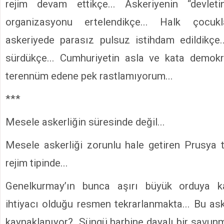
rejim devam ettikçe... Askeriyenin “devlet
organizasyonu ertelendikçe... Halk çocuk
askeriyede parasız pulsuz istihdam edildikçe.
sürdükçe... Cumhuriyetin asla ve kata demokr
terennüm edene pek rastlamıyorum...
***
Mesele askerliğin süresinde değil...
Mesele askerliği zorunlu hale getiren Prusya 
rejim tipinde...
Genelkurmay’ın bunca aşırı büyük orduya ka
ihtiyacı olduğu resmen tekrarlanmakta... Bu ask
kaynaklanıyor? Süngü harbine dayalı bir savun