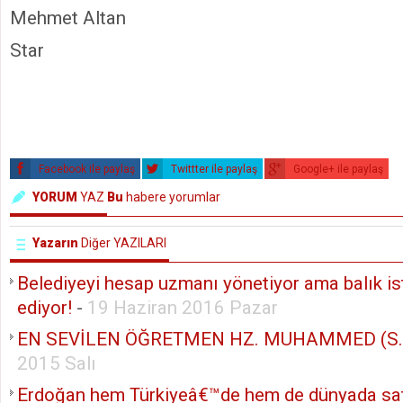
Mehmet Altan
Star
Facebook ile paylaş
Twittter ile paylaş
Google+ ile paylaş
YORUM
YAZ
Bu
habere yorumlar
Yazarın
Diğer YAZILARI
Belediyeyi hesap uzmanı yönetiyor ama balık ist
ediyor!
-
19 Haziran 2016 Pazar
EN SEVİLEN ÖĞRETMEN HZ. MUHAMMED (S.A
2015 Salı
Erdoğan hem Türkiyeâ€™de hem de dünyada sat