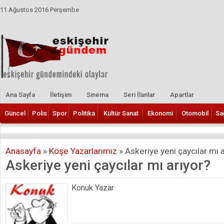
11 Ağustos 2016 Perşembe
Ana Sayfa
İletişim
Sinema
Seri İlanlar
Apartlar
Güncel
Polis
Spor
Politika
Kültür Sanat
Ekonomi
Otomobil
Sa
Anasayfa
»
Köşe Yazarlarımız
»
Askeriye yeni çaycılar mı a
Askeriye yeni çaycılar mı arıyor?
Konuk Yazar