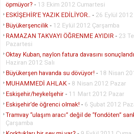
öpmüyor?
-
13 Ekim 2012 Cumartesi
ESKİŞEHİR’E YAZIK EDİLİYOR..
-
26 Eylül 201
Büyükerşencilik
-
12 Eylül 2012 Çarşamba
RAMAZAN TAKVAYI ÖĞRENME AYIDIR
-
23 T
Pazartesi
Oktay Kuban, naylon fatura davasını sonuçlandır
Haziran 2012 Salı
Büyükerşen havanda su dövüyor!
-
18 Nisan 2
MUHAMMEDİ AHLAK
-
8 Nisan 2012 Pazar
Eskişehir/heykelşehir
-
11 Mart 2012 Pazar
Eskişehir’de öğrenci olmak!
-
6 Şubat 2012 Paz
Tramvay “ulaşım aracı” değil de “fondöten” san
Çarşamba
Korktukları bir şey mi var?
-
9 Eylül 2011 Cuma