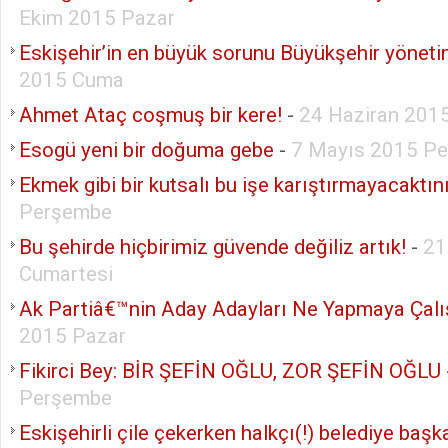
Ekim 2015 Pazar
Eskişehir’in en büyük sorunu Büyükşehir yöneti
2015 Cuma
Ahmet Ataç coşmuş bir kere!
-
24 Haziran 201
Esogü yeni bir doğuma gebe
-
7 Mayıs 2015 P
Ekmek gibi bir kutsalı bu işe karıştırmayacaktın
Perşembe
Bu şehirde hiçbirimiz güvende değiliz artık!
-
21
Cumartesi
Ak Partiâ€™nin Aday Adayları Ne Yapmaya Çalı
2015 Pazar
Fikirci Bey: BİR ŞEFİN OĞLU, ZOR ŞEFİN OĞLU
Perşembe
Eskişehirli çile çekerken halkçı(!) belediye başk