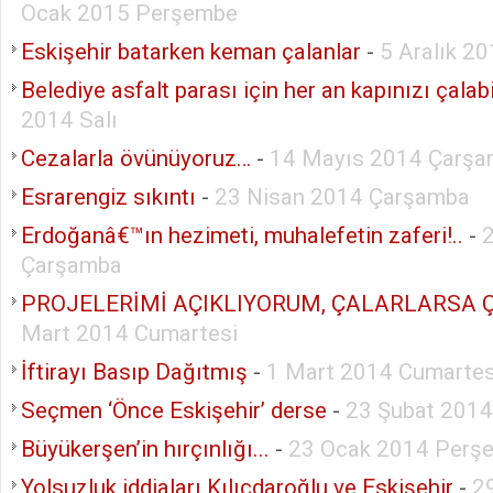
Ocak 2015 Perşembe
Eskişehir batarken keman çalanlar
-
5 Aralık 2
Belediye asfalt parası için her an kapınızı çalabil
2014 Salı
Cezalarla övünüyoruz…
-
14 Mayıs 2014 Çarş
Esrarengiz sıkıntı
-
23 Nisan 2014 Çarşamba
Erdoğanâ€™ın hezimeti, muhalefetin zaferi!..
-
Çarşamba
PROJELERİMİ AÇIKLIYORUM, ÇALARLARSA 
Mart 2014 Cumartesi
İftirayı Basıp Dağıtmış
-
1 Mart 2014 Cumartes
Seçmen ‘Önce Eskişehir’ derse
-
23 Şubat 2014
Büyükerşen’in hırçınlığı...
-
23 Ocak 2014 Perş
Yolsuzluk iddiaları Kılıçdaroğlu ve Eskişehir
-
2