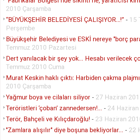
"Fabrikalar Bölgesi"nde sıkıntı ne, yaratıcısı ki
2010 Çarşamba
“BÜYÜKŞEHİR BELEDİYESİ ÇALIŞIYOR…!”
-
15
Perşembe
Büyükşehir Belediyesi ve ESKİ nereye "borç par
Temmuz 2010 Pazartesi
Dert yanılacak bir şey yok... Hesabı verilecek ço
Temmuz 2010 Cuma
Murat Keskin haklı çıktı: Harbiden çakma plajmı
2010 Çarşamba
Yağmur boya ve cilaları siliyor
-
27 Haziran 201
Teröristleri ‘çoban’ zannedersen!...
-
24 Hazira
Terör, Bahçeli ve Kılıçdaroğlu!
-
23 Haziran 20
"Zamlara alışılır" diye boşuna bekliyorlar...
-
22 