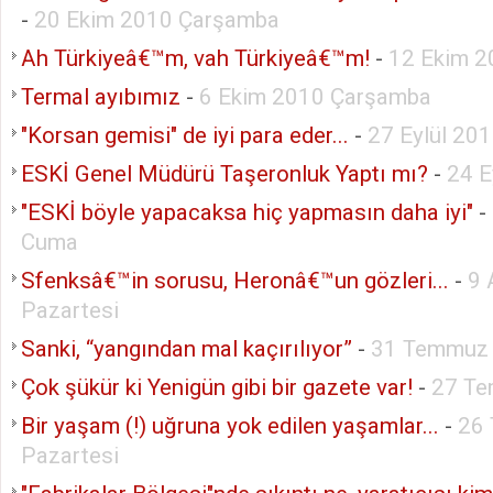
-
20 Ekim 2010 Çarşamba
Ah Türkiyeâ€™m, vah Türkiyeâ€™m!
-
12 Ekim 2
Termal ayıbımız
-
6 Ekim 2010 Çarşamba
"Korsan gemisi" de iyi para eder...
-
27 Eylül 20
ESKİ Genel Müdürü Taşeronluk Yaptı mı?
-
24 E
"ESKİ böyle yapacaksa hiç yapmasın daha iyi"
-
Cuma
Sfenksâ€™in sorusu, Heronâ€™un gözleri...
-
9 
Pazartesi
Sanki, “yangından mal kaçırılıyor”
-
31 Temmuz 
Çok şükür ki Yenigün gibi bir gazete var!
-
27 Te
Bir yaşam (!) uğruna yok edilen yaşamlar...
-
26
Pazartesi