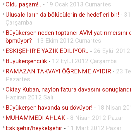
Oldu paşam!..
-
19 Ocak 2013 Cumartesi
Ulusalcıların da bölücülerin de hedefleri bir!
-
31
Çarşamba
Büyükerşen neden toptancı AVM yatırımcısını 
öpmüyor?
-
13 Ekim 2012 Cumartesi
ESKİŞEHİR’E YAZIK EDİLİYOR..
-
26 Eylül 201
Büyükerşencilik
-
12 Eylül 2012 Çarşamba
RAMAZAN TAKVAYI ÖĞRENME AYIDIR
-
23 T
Pazartesi
Oktay Kuban, naylon fatura davasını sonuçlandır
Haziran 2012 Salı
Büyükerşen havanda su dövüyor!
-
18 Nisan 2
MUHAMMEDİ AHLAK
-
8 Nisan 2012 Pazar
Eskişehir/heykelşehir
-
11 Mart 2012 Pazar