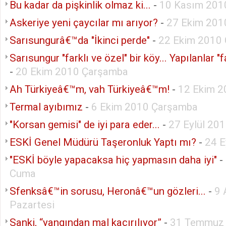
Bu kadar da pişkinlik olmaz ki...
-
10 Kasım 201
Askeriye yeni çaycılar mı arıyor?
-
27 Ekim 201
Sarısungurâ€™da "İkinci perde"
-
22 Ekim 2010
Sarısungur "farklı ve özel" bir köy... Yapılanlar "fa
-
20 Ekim 2010 Çarşamba
Ah Türkiyeâ€™m, vah Türkiyeâ€™m!
-
12 Ekim 2
Termal ayıbımız
-
6 Ekim 2010 Çarşamba
"Korsan gemisi" de iyi para eder...
-
27 Eylül 20
ESKİ Genel Müdürü Taşeronluk Yaptı mı?
-
24 E
"ESKİ böyle yapacaksa hiç yapmasın daha iyi"
-
Cuma
Sfenksâ€™in sorusu, Heronâ€™un gözleri...
-
9 
Pazartesi
Sanki, “yangından mal kaçırılıyor”
-
31 Temmuz 