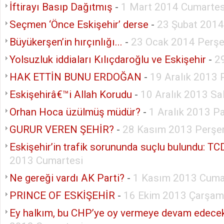
İftirayı Basıp Dağıtmış
-
1 Mart 2014 Cumartes
Seçmen ‘Önce Eskişehir’ derse
-
23 Şubat 2014
Büyükerşen’in hırçınlığı...
-
23 Ocak 2014 Perş
Yolsuzluk iddiaları Kılıçdaroğlu ve Eskişehir
-
2
HAK ETTİN BUNU ERDOĞAN
-
19 Aralık 2013
Eskişehirâ€™i Allah Korudu
-
10 Aralık 2013 Sal
Orhan Hoca üzülmüş müdür?
-
1 Aralık 2013 P
GURUR VEREN ŞEHİR?
-
28 Kasım 2013 Perş
Eskişehir’in trafik sorununda suçlu bulundu: T
2013 Cumartesi
Ne gereği vardı AK Parti?
-
1 Kasım 2013 Cum
PRINCE OF ESKİŞEHİR
-
16 Ekim 2013 Çarşa
Ey halkım, bu CHP’ye oy vermeye devam edece