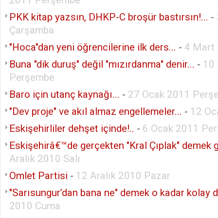
PKK kitap yazsın, DHKP-C broşür bastırsın!...
-
Çarşamba
"Hoca"dan yeni öğrencilerine ilk ders...
-
4 Mart
Buna "dik duruş" değil "mızırdanma" denir...
-
10 
Perşembe
Baro için utanç kaynağı...
-
27 Ocak 2011 Perş
"Dev proje" ve akıl almaz engellemeler...
-
12 Oc
Eskişehirliler dehşet içinde!..
-
6 Ocak 2011 Pe
Eskişehirâ€™de gerçekten "Kral Çıplak" demek ge
Aralık 2010 Salı
Omlet Partisi
-
12 Aralık 2010 Pazar
"Sarısungur’dan bana ne" demek o kadar kolay de
2010 Cuma