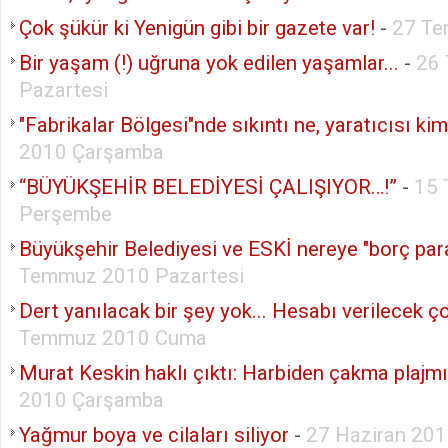
Çok şükür ki Yenigün gibi bir gazete var!
-
27 Te
Bir yaşam (!) uğruna yok edilen yaşamlar...
-
26
Pazartesi
"Fabrikalar Bölgesi"nde sıkıntı ne, yaratıcısı ki
2010 Çarşamba
“BÜYÜKŞEHİR BELEDİYESİ ÇALIŞIYOR…!”
-
15
Perşembe
Büyükşehir Belediyesi ve ESKİ nereye "borç par
Temmuz 2010 Pazartesi
Dert yanılacak bir şey yok... Hesabı verilecek ço
Temmuz 2010 Cuma
Murat Keskin haklı çıktı: Harbiden çakma plajmı
2010 Çarşamba
Yağmur boya ve cilaları siliyor
-
27 Haziran 201