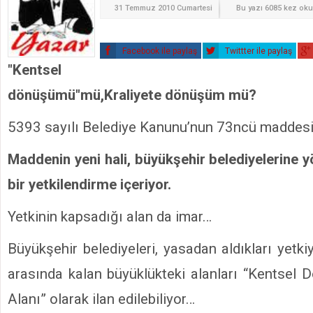
31 Temmuz 2010 Cumartesi
Bu yazı 6085 kez ok
Facebook ile paylaş
Twittter ile paylaş
"Kentsel
dönüşümü"mü,Kraliyete dönüşüm mü?
5393 sayılı Belediye Kanunu’nun 73ncü maddesi d
Maddenin yeni hali, büyükşehir belediyelerine y
bir yetkilendirme içeriyor.
Yetkinin kapsadığı alan da imar…
Büyükşehir belediyeleri, yasadan aldıkları yetki
arasında kalan büyüklükteki alanları “Kentsel
Alanı” olarak ilan edilebiliyor…