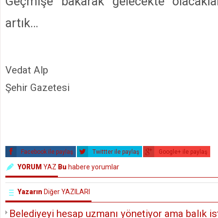
Geçmişe bakarak gelecekte olacakla
artık…
Vedat Alp
Şehir Gazetesi
Facebook ile paylaş
Twittter ile paylaş
Google+ ile paylaş
YORUM
YAZ
Bu
habere yorumlar
Yazarın
Diğer YAZILARI
Belediyeyi hesap uzmanı yönetiyor ama balık ist