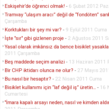
Eskişehir’de öğrenci olmak!
-
6 Şubat 2012 Paz
Tramvay “ulaşım aracı” değil de “fondöten” san
Çarşamba
Korktukları bir şey mi var?
-
9 Eylül 2011 Cuma
İşte "sır" gibi gizlenen proje
-
2 Ağustos 2011 Sa
Yasal olarak imkânsız da bence bisiklet yasakla
2011 Çarşamba
Beş maddede seçim analizi
-
13 Haziran 2011 
Bir CHP iktidarı olunca ne olur?
-
27 Mayıs 20
Bu nasıl bir hesaptır?
-
22 Nisan 2011 Cuma
Bisiklet kullanımı için “laf değil iş” üretin…
-
16 
Cumartesi
"İmara kapalı arsayı neden, nasıl ve kimden aldı
2011 Perşembe