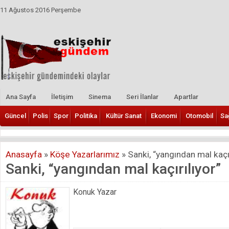
11 Ağustos 2016 Perşembe
Ana Sayfa
İletişim
Sinema
Seri İlanlar
Apartlar
Güncel
Polis
Spor
Politika
Kültür Sanat
Ekonomi
Otomobil
Sa
Anasayfa
»
Köşe Yazarlarımız
»
Sanki, “yangından mal kaçır
Sanki, “yangından mal kaçırılıyor”
Konuk Yazar