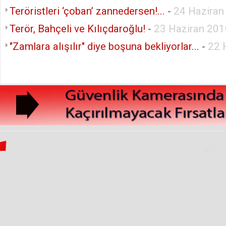
Teröristleri ‘çoban’ zannedersen!...
-
24 Hazira
Terör, Bahçeli ve Kılıçdaroğlu!
-
23 Haziran 20
"Zamlara alışılır" diye boşuna bekliyorlar...
-
22 