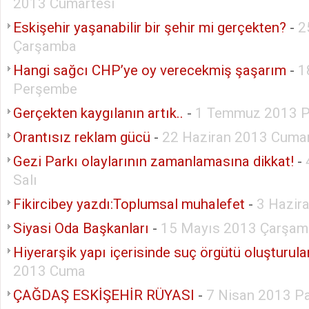
2013 Cumartesi
Eskişehir yaşanabilir bir şehir mi gerçekten?
-
2
Çarşamba
Hangi sağcı CHP’ye oy verecekmiş şaşarım
-
1
Perşembe
Gerçekten kaygılanın artık..
-
1 Temmuz 2013 P
Orantısız reklam gücü
-
22 Haziran 2013 Cumar
Gezi Parkı olaylarının zamanlamasına dikkat!
-
Salı
Fikircibey yazdı:Toplumsal muhalefet
-
3 Hazir
Siyasi Oda Başkanları
-
15 Mayıs 2013 Çarşam
Hiyerarşik yapı içerisinde suç örgütü oluşturul
2013 Cuma
ÇAĞDAŞ ESKİŞEHİR RÜYASI
-
7 Nisan 2013 P