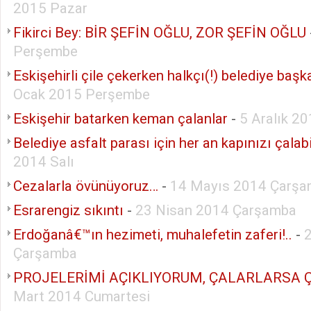
2015 Pazar
Fikirci Bey: BİR ŞEFİN OĞLU, ZOR ŞEFİN OĞLU
Perşembe
Eskişehirli çile çekerken halkçı(!) belediye başk
Ocak 2015 Perşembe
Eskişehir batarken keman çalanlar
-
5 Aralık 2
Belediye asfalt parası için her an kapınızı çalabil
2014 Salı
Cezalarla övünüyoruz…
-
14 Mayıs 2014 Çarş
Esrarengiz sıkıntı
-
23 Nisan 2014 Çarşamba
Erdoğanâ€™ın hezimeti, muhalefetin zaferi!..
-
Çarşamba
PROJELERİMİ AÇIKLIYORUM, ÇALARLARSA 
Mart 2014 Cumartesi