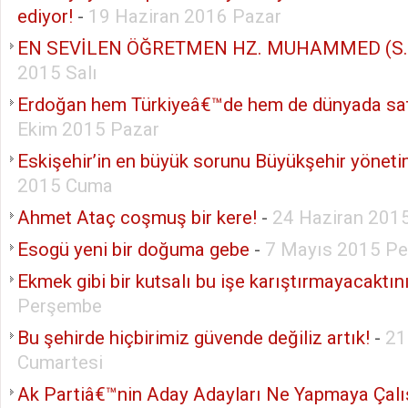
ediyor!
-
19 Haziran 2016 Pazar
EN SEVİLEN ÖĞRETMEN HZ. MUHAMMED (S.A
2015 Salı
Erdoğan hem Türkiyeâ€™de hem de dünyada sat
Ekim 2015 Pazar
Eskişehir’in en büyük sorunu Büyükşehir yöneti
2015 Cuma
Ahmet Ataç coşmuş bir kere!
-
24 Haziran 201
Esogü yeni bir doğuma gebe
-
7 Mayıs 2015 P
Ekmek gibi bir kutsalı bu işe karıştırmayacaktın
Perşembe
Bu şehirde hiçbirimiz güvende değiliz artık!
-
21
Cumartesi
Ak Partiâ€™nin Aday Adayları Ne Yapmaya Çalı