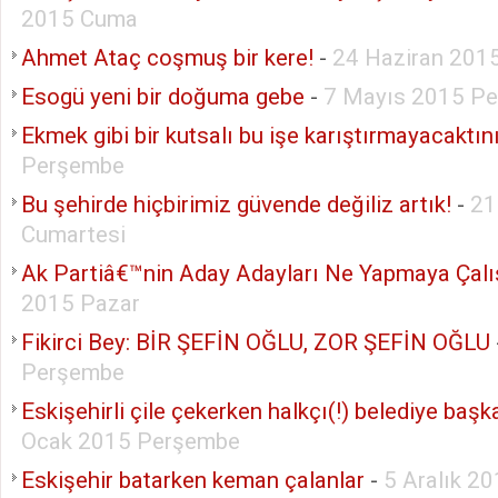
2015 Cuma
Ahmet Ataç coşmuş bir kere!
-
24 Haziran 201
Esogü yeni bir doğuma gebe
-
7 Mayıs 2015 P
Ekmek gibi bir kutsalı bu işe karıştırmayacaktın
Perşembe
Bu şehirde hiçbirimiz güvende değiliz artık!
-
21
Cumartesi
Ak Partiâ€™nin Aday Adayları Ne Yapmaya Çalı
2015 Pazar
Fikirci Bey: BİR ŞEFİN OĞLU, ZOR ŞEFİN OĞLU
Perşembe
Eskişehirli çile çekerken halkçı(!) belediye başk
Ocak 2015 Perşembe
Eskişehir batarken keman çalanlar
-
5 Aralık 2