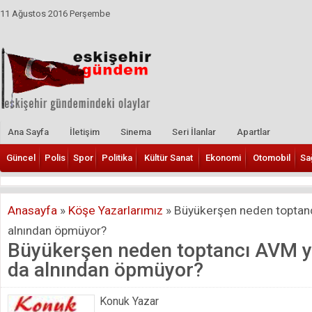
11 Ağustos 2016 Perşembe
Ana Sayfa
İletişim
Sinema
Seri İlanlar
Apartlar
Güncel
Polis
Spor
Politika
Kültür Sanat
Ekonomi
Otomobil
Sa
Anasayfa
»
Köşe Yazarlarımız
»
Büyükerşen neden toptanc
alnından öpmüyor?
Büyükerşen neden toptancı AVM ya
da alnından öpmüyor?
Konuk Yazar