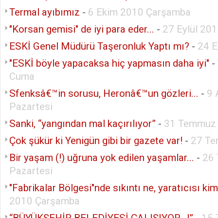
Termal ayıbımız
-
6 Ekim 2010 Çarşamba
"Korsan gemisi" de iyi para eder...
-
27 Eylül 20
ESKİ Genel Müdürü Taşeronluk Yaptı mı?
-
24 E
"ESKİ böyle yapacaksa hiç yapmasın daha iyi"
-
Cuma
Sfenksâ€™in sorusu, Heronâ€™un gözleri...
-
9 
Pazartesi
Sanki, “yangından mal kaçırılıyor”
-
31 Temmuz 
Çok şükür ki Yenigün gibi bir gazete var!
-
27 Te
Bir yaşam (!) uğruna yok edilen yaşamlar...
-
26
Pazartesi
"Fabrikalar Bölgesi"nde sıkıntı ne, yaratıcısı ki
2010 Çarşamba
“BÜYÜKŞEHİR BELEDİYESİ ÇALIŞIYOR…!”
-
15