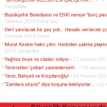
Perşembe
Büyükşehir Belediyesi ve ESKİ nereye "borç par
Temmuz 2010 Pazartesi
Dert yanılacak bir şey yok... Hesabı verilecek ço
Temmuz 2010 Cuma
Murat Keskin haklı çıktı: Harbiden çakma plajmı
2010 Çarşamba
Yağmur boya ve cilaları siliyor
-
27 Haziran 201
Teröristleri ‘çoban’ zannedersen!...
-
24 Hazira
Terör, Bahçeli ve Kılıçdaroğlu!
-
23 Haziran 20
"Zamlara alışılır" diye boşuna bekliyorlar...
-
22 