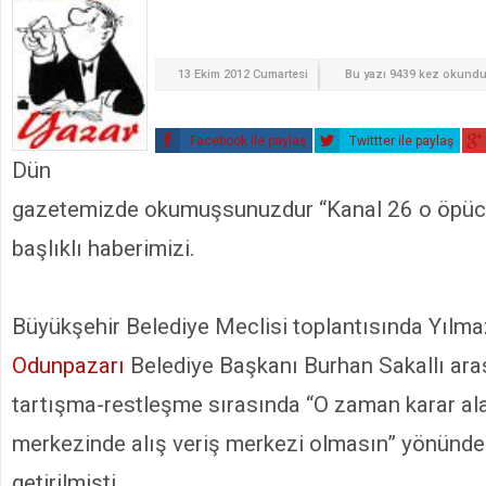
13 Ekim 2012 Cumartesi
Bu yazı 9439 kez okund
Facebook ile paylaş
Twittter ile paylaş
Dün
gazetemizde okumuşsunuzdur “Kanal 26 o öpücü
başlıklı haberimizi.
Büyükşehir Belediye Meclisi toplantısında Yılma
Odunpazarı
Belediye Başkanı Burhan Sakallı ar
tartışma-restleşme sırasında “O zaman karar ala
merkezinde alış veriş merkezi olmasın” yönünde 
getirilmişti.