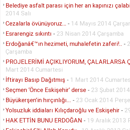
Belediye asfalt parası için her an kapınızı çalabil
2014 Salı
Cezalarla övünüyoruz…
-
14 Mayıs 2014 Çarş
Esrarengiz sıkıntı
-
23 Nisan 2014 Çarşamba
Erdoğanâ€™ın hezimeti, muhalefetin zaferi!..
-
Çarşamba
PROJELERİMİ AÇIKLIYORUM, ÇALARLARSA 
Mart 2014 Cumartesi
İftirayı Basıp Dağıtmış
-
1 Mart 2014 Cumartes
Seçmen ‘Önce Eskişehir’ derse
-
23 Şubat 2014
Büyükerşen’in hırçınlığı...
-
23 Ocak 2014 Perş
Yolsuzluk iddiaları Kılıçdaroğlu ve Eskişehir
-
2
HAK ETTİN BUNU ERDOĞAN
-
19 Aralık 2013