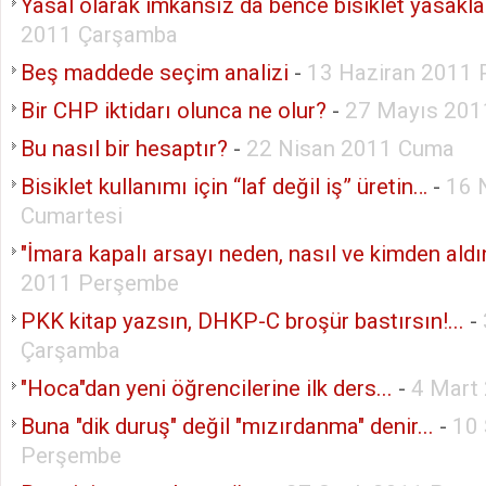
Yasal olarak imkânsız da bence bisiklet yasakla
2011 Çarşamba
Beş maddede seçim analizi
-
13 Haziran 2011 
Bir CHP iktidarı olunca ne olur?
-
27 Mayıs 20
Bu nasıl bir hesaptır?
-
22 Nisan 2011 Cuma
Bisiklet kullanımı için “laf değil iş” üretin…
-
16 
Cumartesi
"İmara kapalı arsayı neden, nasıl ve kimden aldı
2011 Perşembe
PKK kitap yazsın, DHKP-C broşür bastırsın!...
-
Çarşamba
"Hoca"dan yeni öğrencilerine ilk ders...
-
4 Mart
Buna "dik duruş" değil "mızırdanma" denir...
-
10 
Perşembe