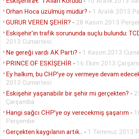
Eskişehirâ€™i Allah Korudu
-
10 Aralık 2013 Sal
Orhan Hoca üzülmüş müdür?
-
1 Aralık 2013 P
GURUR VEREN ŞEHİR?
-
28 Kasım 2013 Perş
Eskişehir’in trafik sorununda suçlu bulundu: T
2013 Cumartesi
Ne gereği vardı AK Parti?
-
1 Kasım 2013 Cum
PRINCE OF ESKİŞEHİR
-
16 Ekim 2013 Çarşa
Ey halkım, bu CHP’ye oy vermeye devam edece
2013 Cumartesi
Eskişehir yaşanabilir bir şehir mi gerçekten?
-
2
Çarşamba
Hangi sağcı CHP’ye oy verecekmiş şaşarım
-
1
Perşembe
Gerçekten kaygılanın artık..
-
1 Temmuz 2013 P