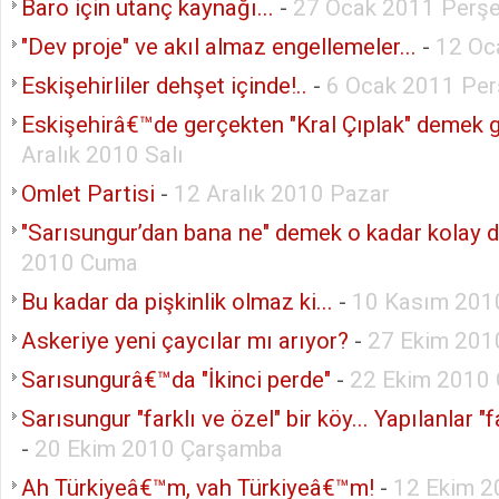
Baro için utanç kaynağı...
-
27 Ocak 2011 Perş
"Dev proje" ve akıl almaz engellemeler...
-
12 Oc
Eskişehirliler dehşet içinde!..
-
6 Ocak 2011 Pe
Eskişehirâ€™de gerçekten "Kral Çıplak" demek ge
Aralık 2010 Salı
Omlet Partisi
-
12 Aralık 2010 Pazar
"Sarısungur’dan bana ne" demek o kadar kolay de
2010 Cuma
Bu kadar da pişkinlik olmaz ki...
-
10 Kasım 201
Askeriye yeni çaycılar mı arıyor?
-
27 Ekim 201
Sarısungurâ€™da "İkinci perde"
-
22 Ekim 2010
Sarısungur "farklı ve özel" bir köy... Yapılanlar "fa
-
20 Ekim 2010 Çarşamba
Ah Türkiyeâ€™m, vah Türkiyeâ€™m!
-
12 Ekim 2