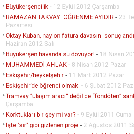
Büyükerşencilik
-
12 Eylül 2012 Çarşamba
RAMAZAN TAKVAYI ÖĞRENME AYIDIR
-
23 T
Pazartesi
Oktay Kuban, naylon fatura davasını sonuçlandır
Haziran 2012 Salı
Büyükerşen havanda su dövüyor!
-
18 Nisan 2
MUHAMMEDİ AHLAK
-
8 Nisan 2012 Pazar
Eskişehir/heykelşehir
-
11 Mart 2012 Pazar
Eskişehir’de öğrenci olmak!
-
6 Şubat 2012 Paz
Tramvay “ulaşım aracı” değil de “fondöten” san
Çarşamba
Korktukları bir şey mi var?
-
9 Eylül 2011 Cuma
İşte "sır" gibi gizlenen proje
-
2 Ağustos 2011 Sa