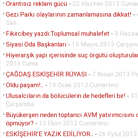
Orantısız reklam gücü
-
22 Haziran 2013 Cumar
Gezi Parkı olaylarının zamanlamasına dikkat!
-
Salı
Fikircibey yazdı:Toplumsal muhalefet
-
3 Hazir
Siyasi Oda Başkanları
-
15 Mayıs 2013 Çarşam
Hiyerarşik yapı içerisinde suç örgütü oluşturul
2013 Cuma
ÇAĞDAŞ ESKİŞEHİR RÜYASI
-
7 Nisan 2013 P
Oldu paşam!..
-
19 Ocak 2013 Cumartesi
Ulusalcıların da bölücülerin de hedefleri bir!
-
31
Çarşamba
Büyükerşen neden toptancı AVM yatırımcısını 
öpmüyor?
-
13 Ekim 2012 Cumartesi
ESKİŞEHİR’E YAZIK EDİLİYOR..
-
26 Eylül 201