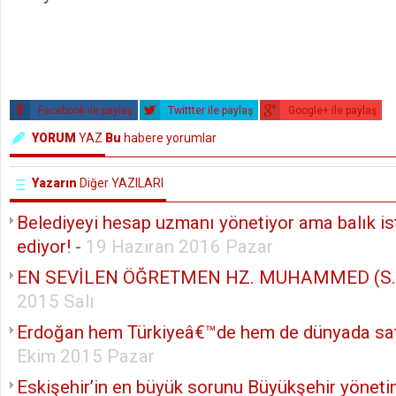
Facebook ile paylaş
Twittter ile paylaş
Google+ ile paylaş
YORUM
YAZ
Bu
habere yorumlar
Yazarın
Diğer YAZILARI
Belediyeyi hesap uzmanı yönetiyor ama balık ist
ediyor!
-
19 Haziran 2016 Pazar
EN SEVİLEN ÖĞRETMEN HZ. MUHAMMED (S.A
2015 Salı
Erdoğan hem Türkiyeâ€™de hem de dünyada sat
Ekim 2015 Pazar
Eskişehir’in en büyük sorunu Büyükşehir yöneti