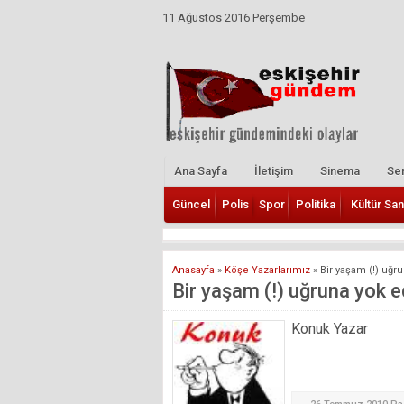
11 Ağustos 2016 Perşembe
Ana Sayfa
İletişim
Sinema
Ser
Güncel
Polis
Spor
Politika
Kültür San
Anasayfa
»
Köşe Yazarlarımız
»
Bir yaşam (!) uğru
Bir yaşam (!) uğruna yok ed
Konuk Yazar