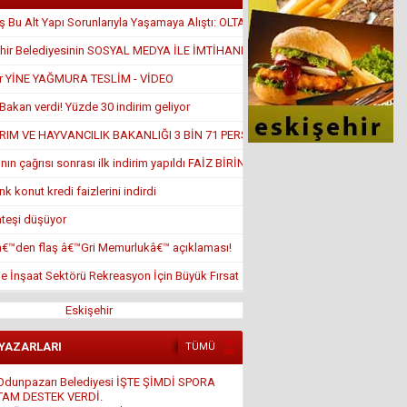
 Bu Alt Yapı Sorunlarıyla Yaşamaya Alıştı: OLTA ATTILAR
hir Belediyesinin SOSYAL MEDYA İLE İMTİHANI
ir YİNE YAĞMURA TESLİM - VİDEO
Bakan verdi! Yüzde 30 indirim geliyor
RIM VE HAYVANCILIK BAKANLIĞI 3 BİN 71 PERSONEL ALACAK!
nın çağrısı sonrası ilk indirim yapıldı FAİZ BİRİN ALTINDA
k konut kredi faizlerini indirdi
ateşi düşüyor
â€™den flaş â€™Gri Memurlukâ€™ açıklaması!
de İnşaat Sektörü Rekreasyon İçin Büyük Fırsat
Eskişehir
 YAZARLARI
TÜMÜ
Ali Osman ORUM
İSLAM DÜŞMANLIĞI