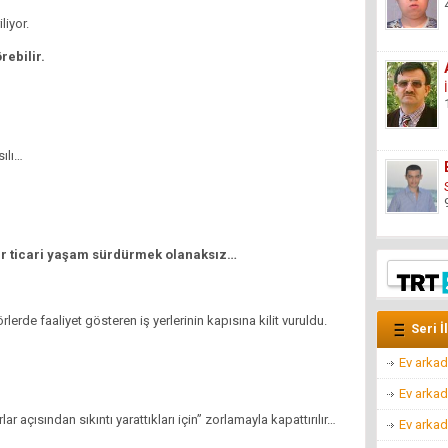
liyor.
ebilir.
sılı…
 bir ticari yaşam sürdürmek olanaksız…
erde faaliyet gösteren iş yerlerinin kapısına kilit vuruldu.
Seri İ
Ev arkad
Ev arkad
lar açısından sıkıntı yarattıkları için” zorlamayla kapattırılır…
Ev arkad