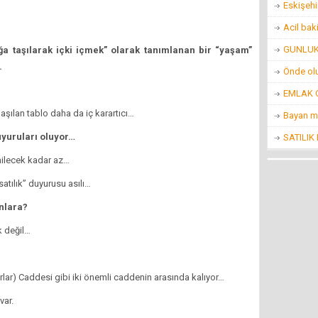
Eskişehi
Acil bak
GUNLUK 
ğa taşılarak içki içmek” olarak tanımlanan bir “yaşam”
.
Önde ol
EMLAK O
aşılan tablo daha da iç karartıcı…
Bayan m
duyuruları oluyor…
SATILIK
nilecek kadar az…
atılık” duyurusu asılı…
nlara?
k değil…
lar) Caddesi gibi iki önemli caddenin arasında kalıyor…
var.