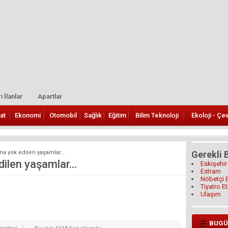
i İlanlar
Apartlar
at
Ekonomi
Otomobil
Sağlık
Eğitim
Bilim Teknoloji
Ekoloji - Çe
na yok edilen yaşamlar...
Gerekli B
ilen yaşamlar...
Eskişehir
Estram
Nöbetçi 
Tiyatro Et
Ulaşım
BUGÜ