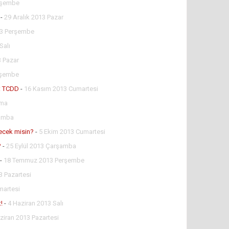
rşembe
-
29 Aralık 2013 Pazar
13 Perşembe
Salı
3 Pazar
rşembe
u: TCDD
-
16 Kasım 2013 Cumartesi
uma
şamba
ecek misin?
-
5 Ekim 2013 Cumartesi
?
-
25 Eylül 2013 Çarşamba
-
18 Temmuz 2013 Perşembe
 Pazartesi
martesi
!
-
4 Haziran 2013 Salı
ziran 2013 Pazartesi