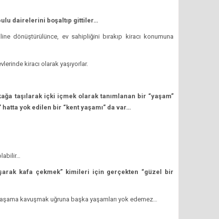
lu dairelerini boşaltıp gittiler…
line dönüştürülünce, ev sahipliğini bırakıp kiracı konumuna
lerinde kiracı olarak yaşıyorlar.
ağa taşılarak içki içmek olarak tanımlanan bir “yaşam”
hatta yok edilen bir “kent yaşamı” da var…
labilir…
şarak kafa çekmek” kimileri için gerçekten “güzel bir
ir yaşama kavuşmak uğruna başka yaşamları yok edemez…