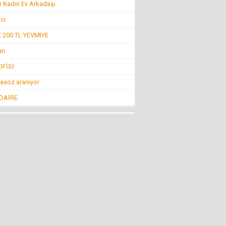
r Kadın Ev Arkadaşı
Konuk Yazar
Belediyeyi hesap uzmanı yönetiyor ama balık
ici
istifi tramvay zarar ediyor!
19 Haziran 2016 Pazar
200 TL YEVMIYE
un
Mehmet KIZILKAYA
FİSİ
İnsanlığın Bitiş Noktası “Öldürmek!”
11 Ağustos 2016 Perşembe
asöz aranıyor
 DAİRE
Mehti Saraç
EBRUCUUMA İLK EVLULUK TEKLUFUMDUR
22 Mart 2016 Salı
NECMİ GÜNAY
KİMİLERİNE GÖRE SİVRİHİSAR!
4 Nisan 2013 Perşembe
Nevzat Ağabey Milli Gençlikle...
İNCİRLİK FİTNE ÜSSÜ KAPATILSIN
29 Temmuz 2016 Cuma