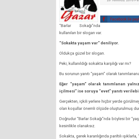
26 Temmuz 2010 Paz
Facebook ile pay
“Barlar Sokağı”nda
kullanılan bir slogan var.
“Sokakta yaşam var” deniliyor.
Oldukça güzel bir slogan.
Peki, kullanıldığı sokakta karşılığı var mı?
Bu sorunun yanıtı “yaşam” olarak tanımlanan
Eğer “yaşam” olarak tanımlanan yalnız
içilmesi” ise soruya “evet” yanıtı verilebil
Gerçekten, içkili yerlere hiçbir yerde görülme
olan koşullar önemli ölçüde oluşturulmuş 
Doğrudur “Barlar Sokağı”nda böylesi bir “ya
kesinlikle olanaksız.
Sokakta, gerek karanlığında parıltılı ışıklarla,