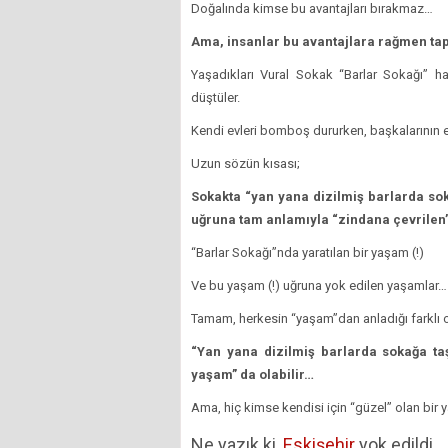
Doğalında kimse bu avantajları bırakmaz…
Ama, insanlar bu avantajlara rağmen tapu
Yaşadıkları Vural Sokak “Barlar Sokağı” ha
düştüler.
Kendi evleri bomboş dururken, başkalarının ev
Uzun sözün kısası;
Sokakta “yan yana dizilmiş barlarda sok
uğruna tam anlamıyla “zindana çevrilen” 
“Barlar Sokağı”nda yaratılan bir yaşam (!)
Ve bu yaşam (!) uğruna yok edilen yaşamlar…
Tamam, herkesin “yaşam”dan anladığı farklı o
“Yan yana dizilmiş barlarda sokağa ta
yaşam” da olabilir…
Ama, hiç kimse kendisi için “güzel” olan b
Ne yazık ki,
Eskişehir
yok edildi…