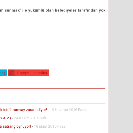
am sunmak” ile yükümlü olan belediyeler tarafından yok
ylaş
Google+ ile paylaş
istifi tramvay zarar ediyor!
-
19 Haziran 2016 Pazar
.A.V.)
-
24 Kasım 2015 Salı
 satranç oynuyor!
-
18 Ekim 2015 Pazar