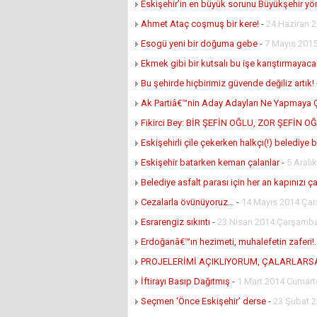
Eskişehir’in en büyük sorunu Büyükşehir yö
Ahmet Ataç coşmuş bir kere!
-
24 Haziran 
Esogü yeni bir doğuma gebe
-
7 Mayıs 201
Ekmek gibi bir kutsalı bu işe karıştırmayaca
Bu şehirde hiçbirimiz güvende değiliz artık!
Ak Partiâ€™nin Aday Adayları Ne Yapmaya Ç
Fikirci Bey: BİR ŞEFİN OĞLU, ZOR ŞEFİN O
Eskişehirli çile çekerken halkçı(!) belediye
Eskişehir batarken keman çalanlar
-
5 Aralı
Belediye asfalt parası için her an kapınızı çal
Cezalarla övünüyoruz…
-
14 Mayıs 2014 Ça
Esrarengiz sıkıntı
-
23 Nisan 2014 Çarşamb
Erdoğanâ€™ın hezimeti, muhalefetin zaferi!.
PROJELERİMİ AÇIKLIYORUM, ÇALARLARS
İftirayı Basıp Dağıtmış
-
1 Mart 2014 Cumart
Seçmen ‘Önce Eskişehir’ derse
-
23 Şubat 2