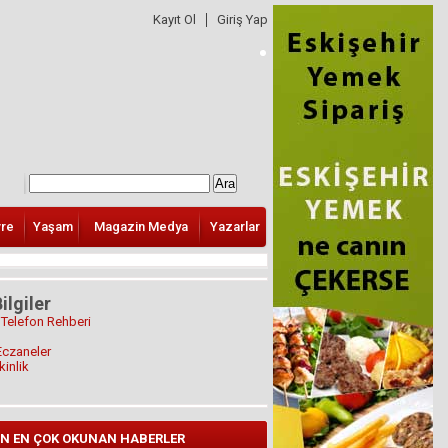
Kayıt Ol
Giriş Yap
vre
Yaşam
Magazin Medya
Yazarlar
ilgiler
 Telefon Rehberi
Eczaneler
kinlik
N EN ÇOK OKUNAN HABERLER