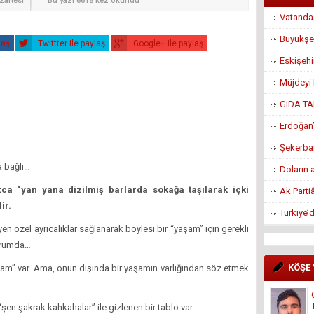
artesi
Bu yazı 6618 kez okundu
Vatandaş
Büyükşe
laş
Twittter ile paylaş
Google+ ile paylaş
Eskişeh
Müjdeyi 
GIDA TA
Erdoğan’
Şekerban
a bağlı…
Doların 
ca “yan yana dizilmiş barlarda sokağa taşılarak içki
Ak Parti
ir.
Türkiye’
yen özel ayrıcalıklar sağlanarak böylesi bir “yaşam” için gerekli
durumda…
KÖŞE
şam” var. Ama, onun dışında bir yaşamın varlığından söz etmek
 “şen şakrak kahkahalar” ile gizlenen bir tablo var.