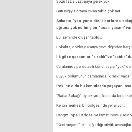
Sözü fazla uzatmaya gerek yok.
Gün ışığıyla ortaya çıkan tablo çok net…
Sokakta “yan yana dizili barlarda soka
uğruna yok edilmiş bir “ticari yaşam” var
Bu, zeminde oluşan tablo…
Sokakta, gözler yukarıya çevrildiğinden karşıl
İlk göze çarpanlar “kiralık” ve “satılık” 
Camlarında perde asılı konut sayısı “yok” de
Büyük bölümünün camlarında “kiralık” yada “s
Peki ne oldu bu konutlarda yaşayan insa
“Barlar Sokağı” öyle kıyıda, kenarda bir soka
Kentin merkezi bir bölgesinde yer alıyor…
Cengiz Topel Caddesi ve İsmet İnönü (Doktor
“Kent yaşamı” için sağladığı büyük avantajlar 