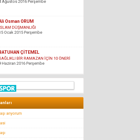
15 Ocak 2015 Perşembe
BATUHAN ÇİTEMEL
SAĞLIKLI BİR RAMAZAN İÇİN 10 ÖNERİ
9 Haziran 2016 Perşembe
GÜNDOĞDU YILDIRIM
ÇARESİZLİK
9 Haziran 2016 Perşembe
Hüseyin DÜŞ
İlkyardımcılara kim yardım edecek!..
8 Nisan 2016 Cuma
lanları
aşı arıyorum
Hüseyin GÜVEN
BİR ŞEY ANCAK DEĞERİNİ BİLENİN YANINDA
asi
KIYMETLİDİR...
22 Temmuz 2016 Cuma
aşı