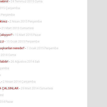
netimi!
-
24 Temmuz 2015 Cuma
2015 Çarşamba
5 Perşembe
ktınız
-
2 Nisan 2015 Perşembe
-
21 Mart 2015 Cumartesi
alışıyor?
-
15 Mart 2015 Pazar
ĞLU
-
15 Ocak 2015 Perşembe
 başkanları nerede?
-
1 Ocak 2015 Perşembe
k 2014 Cuma
abilir!
-
26 Ağustos 2014 Salı
rşamba
a
.
-
2 Nisan 2014 Çarşamba
A ÇALSINLAR
-
29 Mart 2014 Cumartesi
esi
014 Pazar