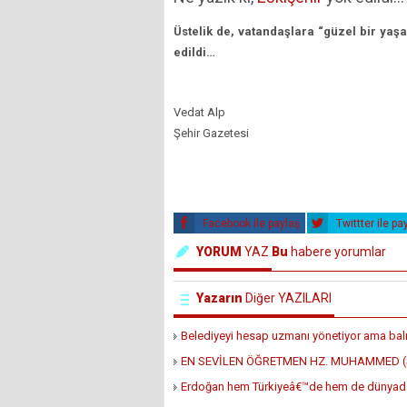
Üstelik de, vatandaşlara “güzel bir yaş
edildi…
Vedat Alp
Şehir Gazetesi
Facebook ile paylaş
Twittter ile pa
YORUM
YAZ
Bu
habere yorumlar
Yazarın
Diğer YAZILARI
Belediyeyi hesap uzmanı yönetiyor ama balık 
EN SEVİLEN ÖĞRETMEN HZ. MUHAMMED (S
Erdoğan hem Türkiyeâ€™de hem de dünyada