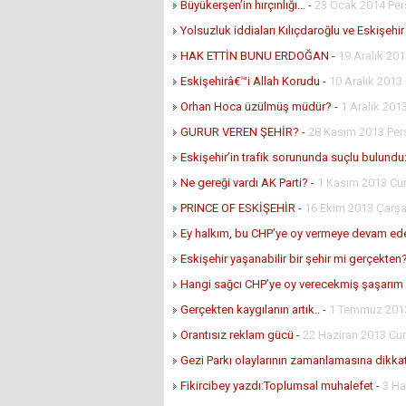
Büyükerşen’in hırçınlığı...
-
23 Ocak 2014 Pe
Yolsuzluk iddiaları Kılıçdaroğlu ve Eskişehir
HAK ETTİN BUNU ERDOĞAN
-
19 Aralık 20
Eskişehirâ€™i Allah Korudu
-
10 Aralık 2013 
Orhan Hoca üzülmüş müdür?
-
1 Aralık 201
GURUR VEREN ŞEHİR?
-
28 Kasım 2013 Pe
Eskişehir’in trafik sorununda suçlu bulund
Ne gereği vardı AK Parti?
-
1 Kasım 2013 C
PRINCE OF ESKİŞEHİR
-
16 Ekim 2013 Çar
Ey halkım, bu CHP’ye oy vermeye devam ed
Eskişehir yaşanabilir bir şehir mi gerçekten
Hangi sağcı CHP’ye oy verecekmiş şaşarım
Gerçekten kaygılanın artık..
-
1 Temmuz 2013
Orantısız reklam gücü
-
22 Haziran 2013 Cu
Gezi Parkı olaylarının zamanlamasına dikkat
Fikircibey yazdı:Toplumsal muhalefet
-
3 Ha