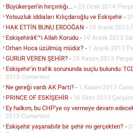
Büyükerşen’in hırçınlığı...
-
23 Ocak 2014 Perş
Yolsuzluk iddiaları Kılıçdaroğlu ve Eskişehir
-
2
HAK ETTİN BUNU ERDOĞAN
-
19 Aralık 2013
Eskişehirâ€™i Allah Korudu
-
10 Aralık 2013 Sal
Orhan Hoca üzülmüş müdür?
-
1 Aralık 2013 P
GURUR VEREN ŞEHİR?
-
28 Kasım 2013 Perş
Eskişehir’in trafik sorununda suçlu bulundu: T
2013 Cumartesi
Ne gereği vardı AK Parti?
-
1 Kasım 2013 Cum
PRINCE OF ESKİŞEHİR
-
16 Ekim 2013 Çarşa
Ey halkım, bu CHP’ye oy vermeye devam edece
2013 Cumartesi
Eskişehir yaşanabilir bir şehir mi gerçekten?
-
2