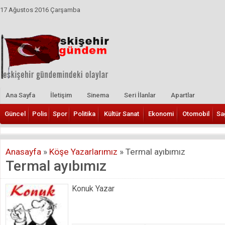
17 Ağustos 2016 Çarşamba
Ana Sayfa
İletişim
Sinema
Seri İlanlar
Apartlar
Güncel
Polis
Spor
Politika
Kültür Sanat
Ekonomi
Otomobil
Sa
Anasayfa
»
Köşe Yazarlarımız
»
Termal ayıbımız
Termal ayıbımız
Konuk Yazar