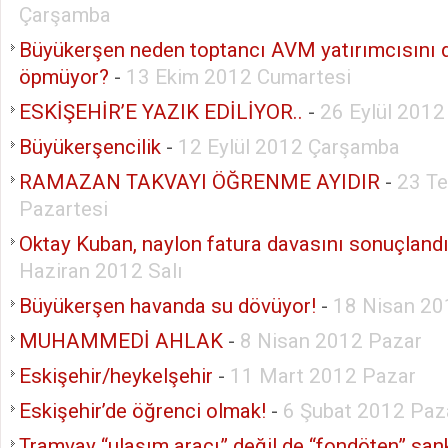
Çarşamba
Büyükerşen neden toptancı AVM yatırımcısını 
öpmüyor?
-
13 Ekim 2012 Cumartesi
ESKİŞEHİR’E YAZIK EDİLİYOR..
-
26 Eylül 201
Büyükerşencilik
-
12 Eylül 2012 Çarşamba
RAMAZAN TAKVAYI ÖĞRENME AYIDIR
-
23 T
Pazartesi
Oktay Kuban, naylon fatura davasını sonuçlandır
Haziran 2012 Salı
Büyükerşen havanda su dövüyor!
-
18 Nisan 2
MUHAMMEDİ AHLAK
-
8 Nisan 2012 Pazar
Eskişehir/heykelşehir
-
11 Mart 2012 Pazar
Eskişehir’de öğrenci olmak!
-
6 Şubat 2012 Paz
Tramvay “ulaşım aracı” değil de “fondöten” san