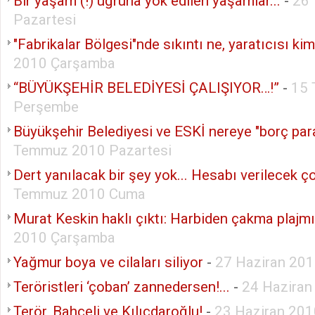
Bir yaşam (!) uğruna yok edilen yaşamlar...
-
26
Pazartesi
"Fabrikalar Bölgesi"nde sıkıntı ne, yaratıcısı ki
2010 Çarşamba
“BÜYÜKŞEHİR BELEDİYESİ ÇALIŞIYOR…!”
-
15
Perşembe
Büyükşehir Belediyesi ve ESKİ nereye "borç par
Temmuz 2010 Pazartesi
Dert yanılacak bir şey yok... Hesabı verilecek ço
Temmuz 2010 Cuma
Murat Keskin haklı çıktı: Harbiden çakma plajmı
2010 Çarşamba
Yağmur boya ve cilaları siliyor
-
27 Haziran 201
Teröristleri ‘çoban’ zannedersen!...
-
24 Hazira
Terör, Bahçeli ve Kılıçdaroğlu!
-
23 Haziran 20