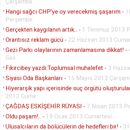
Çarşamba
Hangi sağcı CHP’ye oy verecekmiş şaşarım
-
1
Perşembe
Gerçekten kaygılanın artık..
-
1 Temmuz 2013 P
Orantısız reklam gücü
-
22 Haziran 2013 Cumar
Gezi Parkı olaylarının zamanlamasına dikkat!
-
Salı
Fikircibey yazdı:Toplumsal muhalefet
-
3 Hazir
Siyasi Oda Başkanları
-
15 Mayıs 2013 Çarşam
Hiyerarşik yapı içerisinde suç örgütü oluşturul
2013 Cuma
ÇAĞDAŞ ESKİŞEHİR RÜYASI
-
7 Nisan 2013 P
Oldu paşam!..
-
19 Ocak 2013 Cumartesi
Ulusalcıların da bölücülerin de hedefleri bir!
-
31