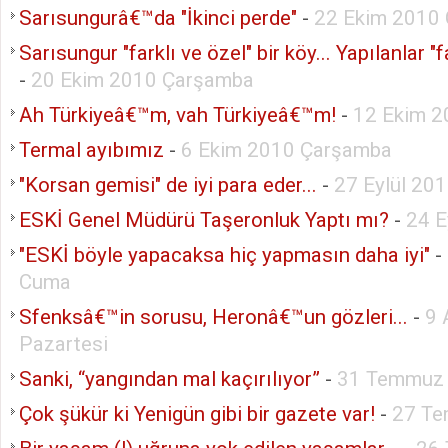
Sarısungurâ€™da "İkinci perde"
-
22 Ekim 2010
Sarısungur "farklı ve özel" bir köy... Yapılanlar "fa
-
20 Ekim 2010 Çarşamba
Ah Türkiyeâ€™m, vah Türkiyeâ€™m!
-
12 Ekim 2
Termal ayıbımız
-
6 Ekim 2010 Çarşamba
"Korsan gemisi" de iyi para eder...
-
27 Eylül 20
ESKİ Genel Müdürü Taşeronluk Yaptı mı?
-
24 E
"ESKİ böyle yapacaksa hiç yapmasın daha iyi"
-
Cuma
Sfenksâ€™in sorusu, Heronâ€™un gözleri...
-
9 
Pazartesi
Sanki, “yangından mal kaçırılıyor”
-
31 Temmuz 
Çok şükür ki Yenigün gibi bir gazete var!
-
27 Te