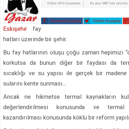
6 Ekim 2010 Çarşamba
Bu yazı 5887 kez okundu
Facebook ile paylaş
Twittter ile paylaş
Eskişehir
fay
hatları üzerinde bir şehir.
Bu fay hatlarının oluşu çoğu zaman hepimizi 
korkutsa da bunun diğer bir faydası da term
sıcaklığı ve su yapısı ile gerçek bir madene y
sularını kente sunması…
Ancak ne hikmetse termal kaynakların kul
değerlendirilmesi konusunda ve termal
kazandırılması konusunda köklü bir reform yapı