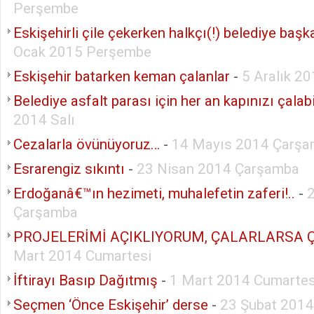
Perşembe
Eskişehirli çile çekerken halkçı(!) belediye başk
Ocak 2015 Perşembe
Eskişehir batarken keman çalanlar
-
5 Aralık 2
Belediye asfalt parası için her an kapınızı çalabil
2014 Salı
Cezalarla övünüyoruz…
-
14 Mayıs 2014 Çarş
Esrarengiz sıkıntı
-
23 Nisan 2014 Çarşamba
Erdoğanâ€™ın hezimeti, muhalefetin zaferi!..
-
Çarşamba
PROJELERİMİ AÇIKLIYORUM, ÇALARLARSA 
Mart 2014 Cumartesi
İftirayı Basıp Dağıtmış
-
1 Mart 2014 Cumartes
Seçmen ‘Önce Eskişehir’ derse
-
23 Şubat 2014