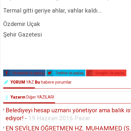
Termal gitti geriye ahlar, vahlar kaldı…
Özdemir Uçak
Şehir Gazetesi
Facebook ile paylaş
Twittter ile paylaş
Google+ ile paylaş
YORUM
YAZ
Bu
habere yorumlar
Yazarın
Diğer YAZILARI
Belediyeyi hesap uzmanı yönetiyor ama balık ist
ediyor!
-
19 Haziran 2016 Pazar
EN SEVİLEN ÖĞRETMEN HZ. MUHAMMED (S.A