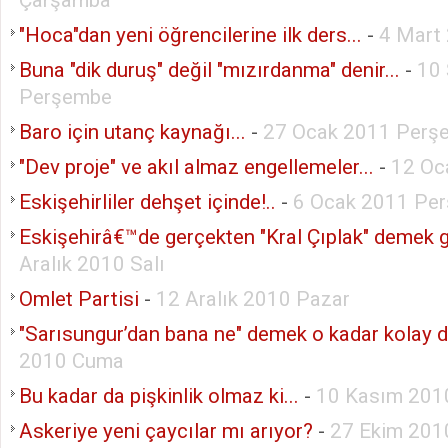
"Hoca"dan yeni öğrencilerine ilk ders...
-
4 Mart
Buna "dik duruş" değil "mızırdanma" denir...
-
10 
Perşembe
Baro için utanç kaynağı...
-
27 Ocak 2011 Perş
"Dev proje" ve akıl almaz engellemeler...
-
12 Oc
Eskişehirliler dehşet içinde!..
-
6 Ocak 2011 Pe
Eskişehirâ€™de gerçekten "Kral Çıplak" demek ge
Aralık 2010 Salı
Omlet Partisi
-
12 Aralık 2010 Pazar
"Sarısungur’dan bana ne" demek o kadar kolay de
2010 Cuma
Bu kadar da pişkinlik olmaz ki...
-
10 Kasım 201
Askeriye yeni çaycılar mı arıyor?
-
27 Ekim 201