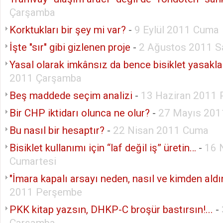
Çarşamba
Korktukları bir şey mi var?
-
9 Eylül 2011 Cuma
İşte "sır" gibi gizlenen proje
-
2 Ağustos 2011 Sa
Yasal olarak imkânsız da bence bisiklet yasakla
2011 Çarşamba
Beş maddede seçim analizi
-
13 Haziran 2011 
Bir CHP iktidarı olunca ne olur?
-
27 Mayıs 20
Bu nasıl bir hesaptır?
-
22 Nisan 2011 Cuma
Bisiklet kullanımı için “laf değil iş” üretin…
-
16 
Cumartesi
"İmara kapalı arsayı neden, nasıl ve kimden aldı
2011 Perşembe
PKK kitap yazsın, DHKP-C broşür bastırsın!...
-
Çarşamba