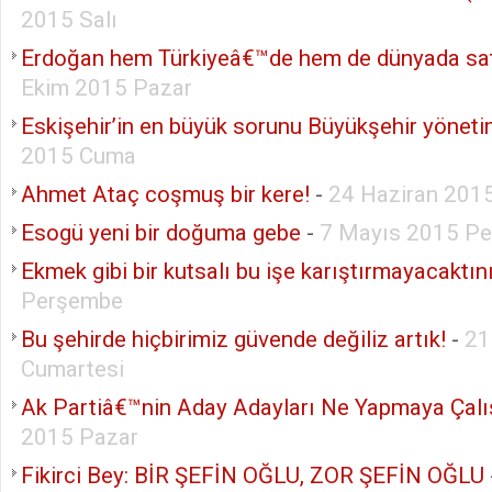
2015 Salı
Erdoğan hem Türkiyeâ€™de hem de dünyada sat
Ekim 2015 Pazar
Eskişehir’in en büyük sorunu Büyükşehir yöneti
2015 Cuma
Ahmet Ataç coşmuş bir kere!
-
24 Haziran 201
Esogü yeni bir doğuma gebe
-
7 Mayıs 2015 P
Ekmek gibi bir kutsalı bu işe karıştırmayacaktın
Perşembe
Bu şehirde hiçbirimiz güvende değiliz artık!
-
21
Cumartesi
Ak Partiâ€™nin Aday Adayları Ne Yapmaya Çalı
2015 Pazar
Fikirci Bey: BİR ŞEFİN OĞLU, ZOR ŞEFİN OĞLU