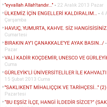
"eyvallah Allah’tandır..."
-
22 Aralık 2013 Pazar
ÜLKEMİZ İÇİN ENGELLERİ KALDIRALIM…
-
4 
Çarşamba
HAVUÇ, YUMURTA, KAHVE. SİZ HANGİSİSİNİZ
Cumartesi
BIRAKIN AY’I ÇANAKKALE’YE AYAK BASIN…/
Pazar
VALİ KADİR KOÇDEMİR, UNESCO VE GÜRLEYİK
Cuma
GÜRLEYİK’Lİ ÜNİVERSİTELİLER İLE KAHVALTI
15 Şubat 2013 Cuma
"SAKLIKENT MİHALIÇÇIK VE TARİHÇESİ..." (2)
Pazartesi
“BU EŞSİZ İLÇE, HANGİ İLDEDİR SİZCE?” (SAK