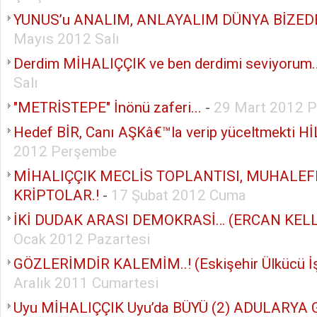
YUNUS’u ANALIM, ANLAYALIM DÜNYA BİZED
Mayıs 2012 Salı
Derdim MİHALIÇÇIK ve ben derdimi seviyorum
Salı
"METRİSTEPE" İnönü zaferi...
-
29 Mart 2012 
Hedef BİR, Canı AŞKâ€™la verip yüceltmekti Hİ
2012 Perşembe
MİHALIÇÇIK MECLİS TOPLANTISI, MUHALEF
KRİPTOLAR.!
-
17 Şubat 2012 Cuma
İKİ DUDAK ARASI DEMOKRASİ… (ERCAN KELL
Ocak 2012 Pazartesi
GÖZLERİMDİR KALEMİM..! (Eskişehir Ülkücü İş
Aralık 2011 Cumartesi
Uyu MİHALIÇÇIK Uyu’da BÜYÜ (2) ADULARYA G