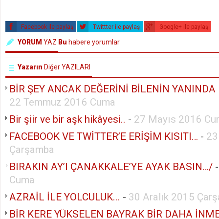
Facebook ile paylaş
Twittter ile paylaş
Google+ ile paylaş
YORUM
YAZ
Bu
habere yorumlar
Yazarın
Diğer YAZILARI
BİR ŞEY ANCAK DEĞERİNİ BİLENİN YANINDA K
22 Temmuz 2016 Cuma
Bir şiir ve bir aşk hikâyesi..
-
27 Mayıs 2016 C
FACEBOOK VE TWİTTER’E ERİŞİM KISITI…
-
23
Çarşamba
BIRAKIN AY’I ÇANAKKALE’YE AYAK BASIN…/
Cuma
AZRAİL İLE YOLCULUK...
-
30 Aralık 2015 Çar
BİR KERE YÜKSELEN BAYRAK BİR DAHA İNMEZ