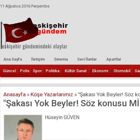
11 Ağustos 2016 Perşembe
Ana Sayfa
İletişim
Sinema
Seri İlanlar
Apartlar
Güncel
Polis
Spor
Politika
Kültür Sanat
Ekonomi
Otomobil
Sa
Anasayfa
»
Köşe Yazarlarımız
»
"Şakası Yok Beyler! Söz k
"Şakası Yok Beyler! Söz konusu Mİ
Hüseyin GÜVEN