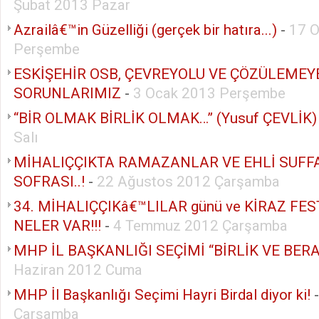
Şubat 2013 Pazar
Azrailâ€™in Güzelliği (gerçek bir hatıra...)
-
17 
Perşembe
ESKİŞEHİR OSB, ÇEVREYOLU VE ÇÖZÜLEMEY
SORUNLARIMIZ
-
3 Ocak 2013 Perşembe
“BİR OLMAK BİRLİK OLMAK…” (Yusuf ÇEVLİK)
Salı
MİHALIÇÇIKTA RAMAZANLAR VE EHLİ SUFF
SOFRASI..!
-
22 Ağustos 2012 Çarşamba
34. MİHALIÇÇIKâ€™LILAR günü ve KİRAZ FE
NELER VAR!!!
-
4 Temmuz 2012 Çarşamba
MHP İL BAŞKANLIĞI SEÇİMİ “BİRLİK VE BER
Haziran 2012 Cuma
MHP İl Başkanlığı Seçimi Hayri Birdal diyor ki!
Çarşamba