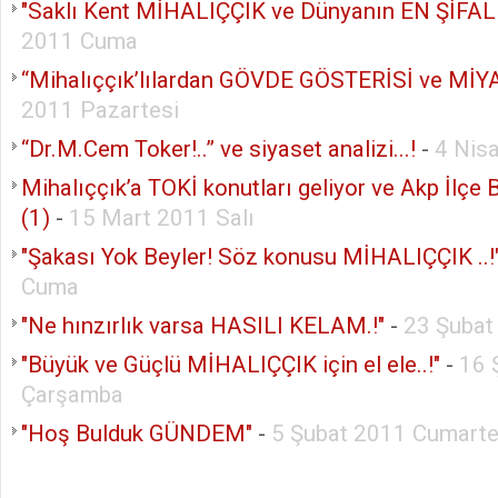
"Saklı Kent MİHALIÇÇIK ve Dünyanın EN ŞİFALI
2011 Cuma
“Mihalıççık’lılardan GÖVDE GÖSTERİSİ ve MİYA
2011 Pazartesi
“Dr.M.Cem Toker!..” ve siyaset analizi...!
-
4 Nis
Mihalıççık’a TOKİ konutları geliyor ve Akp İlçe 
(1)
-
15 Mart 2011 Salı
"Şakası Yok Beyler! Söz konusu MİHALIÇÇIK ..!
Cuma
"Ne hınzırlık varsa HASILI KELAM.!"
-
23 Şubat
"Büyük ve Güçlü MİHALIÇÇIK için el ele..!"
-
16 
Çarşamba
"Hoş Bulduk GÜNDEM"
-
5 Şubat 2011 Cumarte