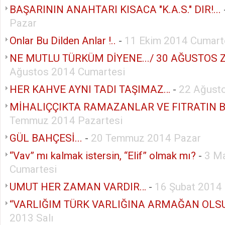
BAŞARININ ANAHTARI KISACA "K.A.S." DIR!...
Pazar
Onlar Bu Dilden Anlar !..
-
11 Ekim 2014 Cumart
NE MUTLU TÜRKÜM DİYENE.../ 30 AĞUSTOS ZA
Ağustos 2014 Cumartesi
HER KAHVE AYNI TADI TAŞIMAZ…
-
22 Ağust
MİHALIÇÇIKTA RAMAZANLAR VE FITRATIN 
Temmuz 2014 Pazartesi
GÜL BAHÇESİ...
-
20 Temmuz 2014 Pazar
“Vav” mı kalmak istersin, “Elif” olmak mı?
-
3 M
Cumartesi
UMUT HER ZAMAN VARDIR…
-
16 Şubat 2014
“VARLIĞIM TÜRK VARLIĞINA ARMAĞAN OLS
2013 Salı