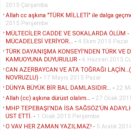
2015 Çarşamba
Allah cc aşkına "TÜRK MİLLETİ" ile dalga geçme
2015 Perşembe
MÜLTECİLER CADDE VE SOKALARDA ÖLÜM -
MÜCADELESİ VERİYOR...
-
4 Ekim 2015 Pazar
TÜRK DAYANIŞMA KONSEYİ’NDEN TÜRK VE 
KAMUOYUNA DUYURULUR
-
6 Haziran 2015 C
CAN AZERBAYCAN VE ATA TOĞRAĞI LAÇİN…
NOVRUZLU)
-
17 Mayıs 2015 Pazar
DÜNYA BÜYÜK BİR BAL DAMLASIDIR...
-
22 M
Allah (cc) aşkına dürüst olalım...
-
27 Ocak 2015
MHP TEPEBAŞI’NDA İSA SAĞSÖZ’ÜN ADAYLI
ÜST ETTİ.
-
1 Ocak 2015 Perşembe
O VAV HER ZAMAN YAZILMAZ!
-
5 Aralık 20