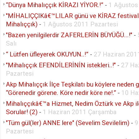
“Dünya Mihalıççık KİRAZI YİYOR.!”
-
1 Ağustos
"MİHALIÇÇIKâ€™LILAR günü ve KİRAZ festivali
Mihalıççık)
-
1 Ağustos 2011 Pazartesi
"Bazen yenilgilerdir ZAFERLERİN BÜYÜĞÜ...!"
-
Salı
“ Lütfen üfleyerek OKUYUN..!”
-
27 Haziran 201
"Mihalıççık EFENDİLERİNİN istekleri..!"
-
27 Ha
Pazartesi
Akp Mihalıççık İlçe Teşkilatı bu köylere neden 
“Görenedir görene. Köre nedir köre ne!.”
-
10 Ha
Mihalıççıkâ€™a Hizmet, Nedim Öztürk ve Akp i
Sorular! (2)
-
1 Haziran 2011 Çarşamba
"Tüm gül(ler) ANNE lere" (Sevelim Sevilelim)
-
9
Pazartesi