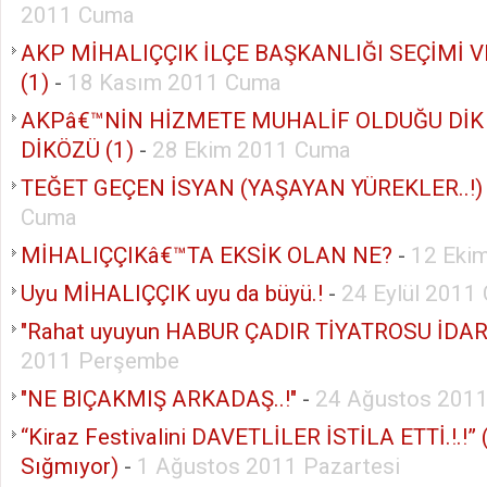
2011 Cuma
AKP MİHALIÇÇIK İLÇE BAŞKANLIĞI SEÇİMİ 
(1)
-
18 Kasım 2011 Cuma
AKPâ€™NİN HİZMETE MUHALİF OLDUĞU DİK
DİKÖZÜ (1)
-
28 Ekim 2011 Cuma
TEĞET GEÇEN İSYAN (YAŞAYAN YÜREKLER..!)
Cuma
MİHALIÇÇIKâ€™TA EKSİK OLAN NE?
-
12 Eki
Uyu MİHALIÇÇIK uyu da büyü.!
-
24 Eylül 2011
"Rahat uyuyun HABUR ÇADIR TİYATROSU İDARE
2011 Perşembe
"NE BIÇAKMIŞ ARKADAŞ..!"
-
24 Ağustos 201
“Kiraz Festivalini DAVETLİLER İSTİLA ETTİ.!.!”
Sığmıyor)
-
1 Ağustos 2011 Pazartesi