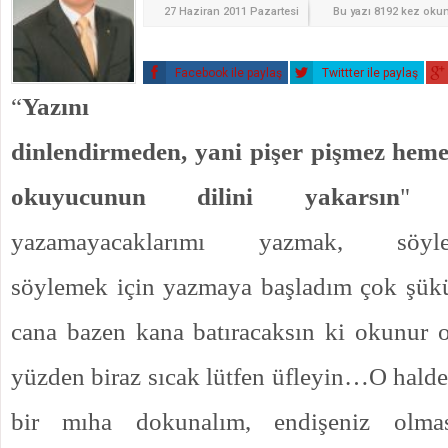
27 Haziran 2011 Pazartesi
Bu yazı 8192 kez oku
Facebook ile paylaş
Twittter ile paylaş
“
Yazını
dinlendirmeden, yani pişer pişmez hem
okuyucunun dilini yakarsın
" d
yazamayacaklarımı yazmak, söyley
söylemek için yazmaya başladım çok şü
cana bazen kana batıracaksın ki okunur
yüzden biraz sıcak lütfen üfleyin…O halde
bir mıha dokunalım, endişeniz olma