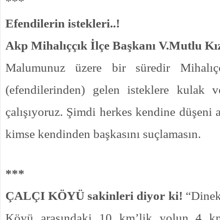
***
Efendilerin istekleri..!
Akp Mihalıççık İlçe Başkanı V.Mutlu Kız
Malumunuz üzere bir süredir Mihalıç
(efendilerinden) gelen isteklere kulak 
çalışıyoruz. Şimdi herkes kendine düşeni a
kimse kendinden başkasını suçlamasın.
***
ÇALÇI KÖYÜ sakinleri diyor ki!
“Dinek 
Köyü arasındaki 10 km’lik yolun 4 km’