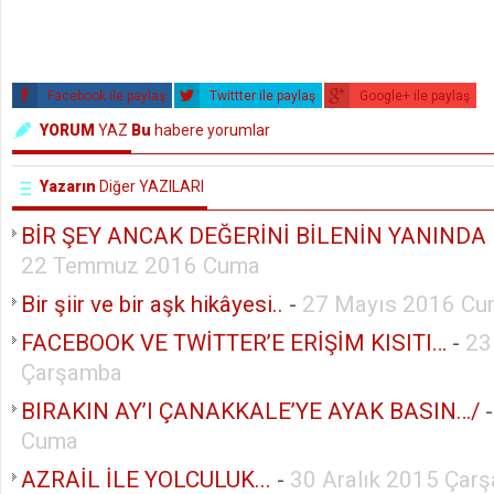
Facebook ile paylaş
Twittter ile paylaş
Google+ ile paylaş
YORUM
YAZ
Bu
habere yorumlar
Yazarın
Diğer YAZILARI
BİR ŞEY ANCAK DEĞERİNİ BİLENİN YANINDA K
22 Temmuz 2016 Cuma
Bir şiir ve bir aşk hikâyesi..
-
27 Mayıs 2016 C
FACEBOOK VE TWİTTER’E ERİŞİM KISITI…
-
23
Çarşamba
BIRAKIN AY’I ÇANAKKALE’YE AYAK BASIN…/
Cuma
AZRAİL İLE YOLCULUK...
-
30 Aralık 2015 Çar