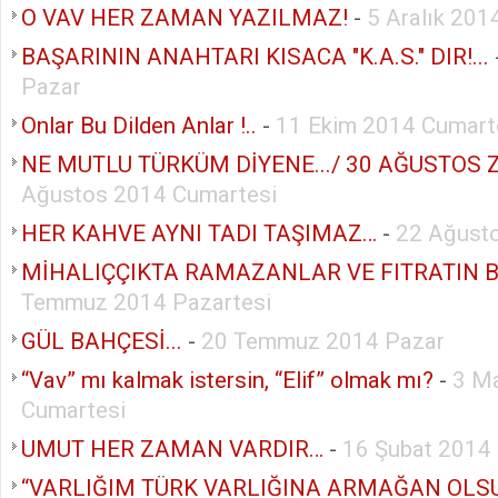
O VAV HER ZAMAN YAZILMAZ!
-
5 Aralık 20
BAŞARININ ANAHTARI KISACA "K.A.S." DIR!...
Pazar
Onlar Bu Dilden Anlar !..
-
11 Ekim 2014 Cumart
NE MUTLU TÜRKÜM DİYENE.../ 30 AĞUSTOS ZA
Ağustos 2014 Cumartesi
HER KAHVE AYNI TADI TAŞIMAZ…
-
22 Ağust
MİHALIÇÇIKTA RAMAZANLAR VE FITRATIN 
Temmuz 2014 Pazartesi
GÜL BAHÇESİ...
-
20 Temmuz 2014 Pazar
“Vav” mı kalmak istersin, “Elif” olmak mı?
-
3 M
Cumartesi
UMUT HER ZAMAN VARDIR…
-
16 Şubat 2014
“VARLIĞIM TÜRK VARLIĞINA ARMAĞAN OLS