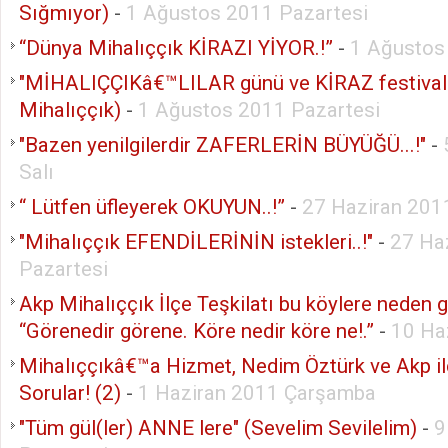
Sığmıyor)
-
1 Ağustos 2011 Pazartesi
“Dünya Mihalıççık KİRAZI YİYOR.!”
-
1 Ağustos
"MİHALIÇÇIKâ€™LILAR günü ve KİRAZ festivali
Mihalıççık)
-
1 Ağustos 2011 Pazartesi
"Bazen yenilgilerdir ZAFERLERİN BÜYÜĞÜ...!"
-
Salı
“ Lütfen üfleyerek OKUYUN..!”
-
27 Haziran 201
"Mihalıççık EFENDİLERİNİN istekleri..!"
-
27 Ha
Pazartesi
Akp Mihalıççık İlçe Teşkilatı bu köylere neden 
“Görenedir görene. Köre nedir köre ne!.”
-
10 Ha
Mihalıççıkâ€™a Hizmet, Nedim Öztürk ve Akp i
Sorular! (2)
-
1 Haziran 2011 Çarşamba
"Tüm gül(ler) ANNE lere" (Sevelim Sevilelim)
-
9