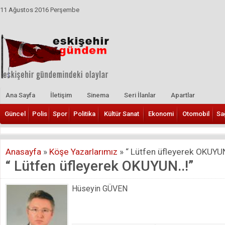
11 Ağustos 2016 Perşembe
Ana Sayfa
İletişim
Sinema
Seri İlanlar
Apartlar
Güncel
Polis
Spor
Politika
Kültür Sanat
Ekonomi
Otomobil
Sa
Anasayfa
»
Köşe Yazarlarımız
»
“ Lütfen üfleyerek OKUYUN
“ Lütfen üfleyerek OKUYUN..!”
Hüseyin GÜVEN