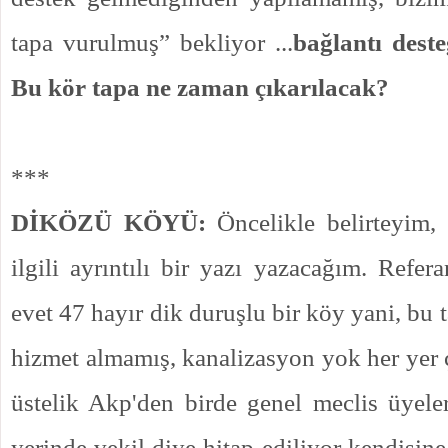
tapa vurulmuş” bekliyor ...
bağlantı deste
Bu kör tapa ne zaman çıkarılacak?
***
DİKÖZÜ KÖYÜ:
Öncelikle belirteyim,
ilgili ayrıntılı bir yazı yazacağım. Ref
evet 47 hayır dik duruşlu bir köy yani, bu 
hizmet almamış, kanalizasyon yok her yer ç
üstelik Akp'den birde genel meclis üyele
yerinde vekil diye hitap ediliyor kendisine