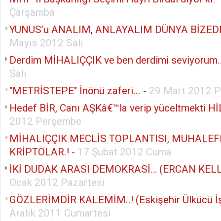
Çarşamba
YUNUS’u ANALIM, ANLAYALIM DÜNYA BİZED
Mayıs 2012 Salı
Derdim MİHALIÇÇIK ve ben derdimi seviyorum
Salı
"METRİSTEPE" İnönü zaferi...
-
29 Mart 2012 
Hedef BİR, Canı AŞKâ€™la verip yüceltmekti Hİ
2012 Perşembe
MİHALIÇÇIK MECLİS TOPLANTISI, MUHALEF
KRİPTOLAR.!
-
17 Şubat 2012 Cuma
İKİ DUDAK ARASI DEMOKRASİ… (ERCAN KELL
Ocak 2012 Pazartesi
GÖZLERİMDİR KALEMİM..! (Eskişehir Ülkücü İş
Aralık 2011 Cumartesi