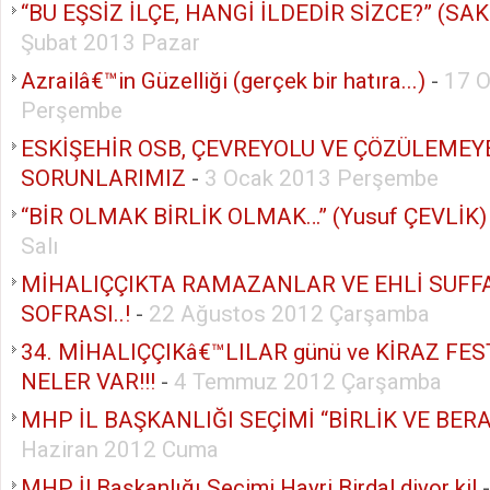
“BU EŞSİZ İLÇE, HANGİ İLDEDİR SİZCE?” (SAK
Şubat 2013 Pazar
Azrailâ€™in Güzelliği (gerçek bir hatıra...)
-
17 
Perşembe
ESKİŞEHİR OSB, ÇEVREYOLU VE ÇÖZÜLEMEY
SORUNLARIMIZ
-
3 Ocak 2013 Perşembe
“BİR OLMAK BİRLİK OLMAK…” (Yusuf ÇEVLİK)
Salı
MİHALIÇÇIKTA RAMAZANLAR VE EHLİ SUFF
SOFRASI..!
-
22 Ağustos 2012 Çarşamba
34. MİHALIÇÇIKâ€™LILAR günü ve KİRAZ FE
NELER VAR!!!
-
4 Temmuz 2012 Çarşamba
MHP İL BAŞKANLIĞI SEÇİMİ “BİRLİK VE BER
Haziran 2012 Cuma
MHP İl Başkanlığı Seçimi Hayri Birdal diyor ki!