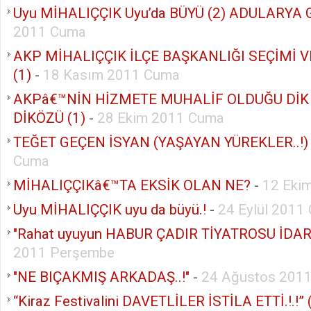
Uyu MİHALIÇÇIK Uyu’da BÜYÜ (2) ADULARYA G
2011 Cuma
AKP MİHALIÇÇIK İLÇE BAŞKANLIĞI SEÇİMİ 
(1)
-
18 Kasım 2011 Cuma
AKPâ€™NİN HİZMETE MUHALİF OLDUĞU DİK
DİKÖZÜ (1)
-
28 Ekim 2011 Cuma
TEĞET GEÇEN İSYAN (YAŞAYAN YÜREKLER..!)
Cuma
MİHALIÇÇIKâ€™TA EKSİK OLAN NE?
-
12 Eki
Uyu MİHALIÇÇIK uyu da büyü.!
-
24 Eylül 2011
"Rahat uyuyun HABUR ÇADIR TİYATROSU İDARE
2011 Perşembe
"NE BIÇAKMIŞ ARKADAŞ..!"
-
24 Ağustos 201
“Kiraz Festivalini DAVETLİLER İSTİLA ETTİ.!.!”