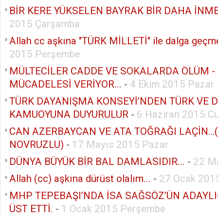
BİR KERE YÜKSELEN BAYRAK BİR DAHA İNMEZ
2015 Çarşamba
Allah cc aşkına "TÜRK MİLLETİ" ile dalga geçme
2015 Perşembe
MÜLTECİLER CADDE VE SOKALARDA ÖLÜM -
MÜCADELESİ VERİYOR...
-
4 Ekim 2015 Pazar
TÜRK DAYANIŞMA KONSEYİ’NDEN TÜRK VE 
KAMUOYUNA DUYURULUR
-
6 Haziran 2015 C
CAN AZERBAYCAN VE ATA TOĞRAĞI LAÇİN…
NOVRUZLU)
-
17 Mayıs 2015 Pazar
DÜNYA BÜYÜK BİR BAL DAMLASIDIR...
-
22 M
Allah (cc) aşkına dürüst olalım...
-
27 Ocak 2015
MHP TEPEBAŞI’NDA İSA SAĞSÖZ’ÜN ADAYLI
ÜST ETTİ.
-
1 Ocak 2015 Perşembe