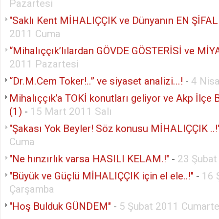
Pazartesi
"Saklı Kent MİHALIÇÇIK ve Dünyanın EN ŞİFALI
2011 Cuma
“Mihalıççık’lılardan GÖVDE GÖSTERİSİ ve MİYA
2011 Pazartesi
“Dr.M.Cem Toker!..” ve siyaset analizi...!
-
4 Nis
Mihalıççık’a TOKİ konutları geliyor ve Akp İlçe 
(1)
-
15 Mart 2011 Salı
"Şakası Yok Beyler! Söz konusu MİHALIÇÇIK ..!
Cuma
"Ne hınzırlık varsa HASILI KELAM.!"
-
23 Şubat
"Büyük ve Güçlü MİHALIÇÇIK için el ele..!"
-
16 
Çarşamba
"Hoş Bulduk GÜNDEM"
-
5 Şubat 2011 Cumarte