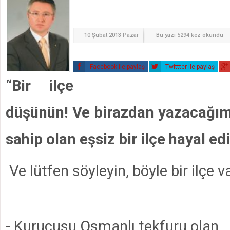
10 Şubat 2013 Pazar
Bu yazı 5294 kez okundu
Facebook ile paylaş
Twittter ile paylaş
“Bir ilçe
düşünün! Ve birazdan yazacağımı
sahip olan eşsiz bir ilçe hayal ed
Ve lütfen söyleyin, böyle bir ilçe v
- Kurucusu Osmanlı tekfuru olan,