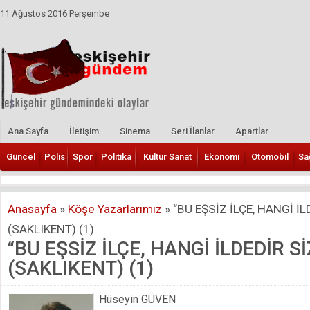
11 Ağustos 2016 Perşembe
Ana Sayfa
İletişim
Sinema
Seri İlanlar
Apartlar
Güncel
Polis
Spor
Politika
Kültür Sanat
Ekonomi
Otomobil
Sa
Anasayfa
»
Köşe Yazarlarımız
»
“BU EŞSİZ İLÇE, HANGİ İL
(SAKLIKENT) (1)
“BU EŞSİZ İLÇE, HANGİ İLDEDİR S
(SAKLIKENT) (1)
Hüseyin GÜVEN