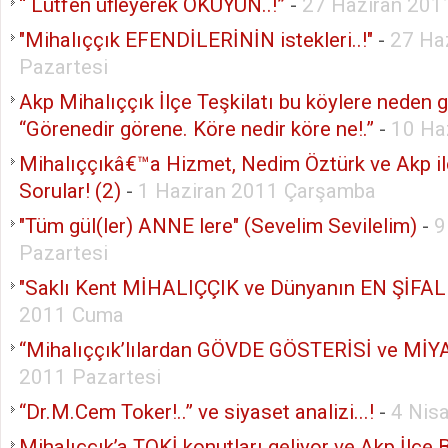
“ Lütfen üfleyerek OKUYUN..!”
-
27 Haziran 201
"Mihalıççık EFENDİLERİNİN istekleri..!"
-
27 Ha
Pazartesi
Akp Mihalıççık İlçe Teşkilatı bu köylere neden 
“Görenedir görene. Köre nedir köre ne!.”
-
10 Ha
Mihalıççıkâ€™a Hizmet, Nedim Öztürk ve Akp i
Sorular! (2)
-
1 Haziran 2011 Çarşamba
"Tüm gül(ler) ANNE lere" (Sevelim Sevilelim)
-
9
Pazartesi
"Saklı Kent MİHALIÇÇIK ve Dünyanın EN ŞİFALI
2011 Cuma
“Mihalıççık’lılardan GÖVDE GÖSTERİSİ ve MİYA
2011 Pazartesi
“Dr.M.Cem Toker!..” ve siyaset analizi...!
-
4 Nis
Mihalıççık’a TOKİ konutları geliyor ve Akp İlçe 