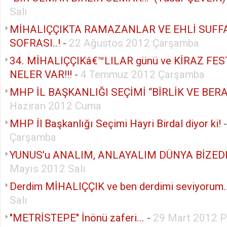
Salı
MİHALIÇÇIKTA RAMAZANLAR VE EHLİ SUFF
SOFRASI..!
-
22 Ağustos 2012 Çarşamba
34. MİHALIÇÇIKâ€™LILAR günü ve KİRAZ FE
NELER VAR!!!
-
4 Temmuz 2012 Çarşamba
MHP İL BAŞKANLIĞI SEÇİMİ “BİRLİK VE BER
Haziran 2012 Cuma
MHP İl Başkanlığı Seçimi Hayri Birdal diyor ki!
Çarşamba
YUNUS’u ANALIM, ANLAYALIM DÜNYA BİZED
Mayıs 2012 Salı
Derdim MİHALIÇÇIK ve ben derdimi seviyorum
Salı
"METRİSTEPE" İnönü zaferi...
-
29 Mart 2012 