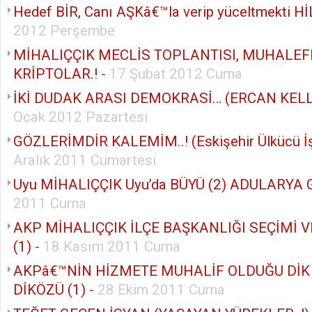
Hedef BİR, Canı AŞKâ€™la verip yüceltmekti Hİ
2012 Perşembe
MİHALIÇÇIK MECLİS TOPLANTISI, MUHALEF
KRİPTOLAR.!
-
17 Şubat 2012 Cuma
İKİ DUDAK ARASI DEMOKRASİ… (ERCAN KELL
Ocak 2012 Pazartesi
GÖZLERİMDİR KALEMİM..! (Eskişehir Ülkücü İş
Aralık 2011 Cumartesi
Uyu MİHALIÇÇIK Uyu’da BÜYÜ (2) ADULARYA G
2011 Cuma
AKP MİHALIÇÇIK İLÇE BAŞKANLIĞI SEÇİMİ 
(1)
-
18 Kasım 2011 Cuma
AKPâ€™NİN HİZMETE MUHALİF OLDUĞU DİK
DİKÖZÜ (1)
-
28 Ekim 2011 Cuma