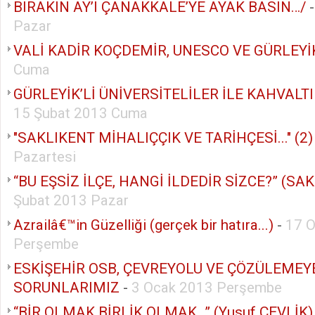
BIRAKIN AY’I ÇANAKKALE’YE AYAK BASIN…/
Pazar
VALİ KADİR KOÇDEMİR, UNESCO VE GÜRLEYİK
Cuma
GÜRLEYİK’Lİ ÜNİVERSİTELİLER İLE KAHVALTI
15 Şubat 2013 Cuma
"SAKLIKENT MİHALIÇÇIK VE TARİHÇESİ..." (2)
Pazartesi
“BU EŞSİZ İLÇE, HANGİ İLDEDİR SİZCE?” (SAK
Şubat 2013 Pazar
Azrailâ€™in Güzelliği (gerçek bir hatıra...)
-
17 
Perşembe
ESKİŞEHİR OSB, ÇEVREYOLU VE ÇÖZÜLEMEY
SORUNLARIMIZ
-
3 Ocak 2013 Perşembe
“BİR OLMAK BİRLİK OLMAK…” (Yusuf ÇEVLİK)