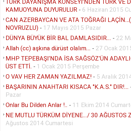
TÜRK DAYANIŞMA KONSEYİ’NDEN TÜRK VE 
KAMUOYUNA DUYURULUR
-
6 Haziran 2015 C
CAN AZERBAYCAN VE ATA TOĞRAĞI LAÇİN…
NOVRUZLU)
-
17 Mayıs 2015 Pazar
DÜNYA BÜYÜK BİR BAL DAMLASIDIR...
-
22 M
Allah (cc) aşkına dürüst olalım...
-
27 Ocak 2015
MHP TEPEBAŞI’NDA İSA SAĞSÖZ’ÜN ADAYLI
ÜST ETTİ.
-
1 Ocak 2015 Perşembe
O VAV HER ZAMAN YAZILMAZ!
-
5 Aralık 20
BAŞARININ ANAHTARI KISACA "K.A.S." DIR!...
Pazar
Onlar Bu Dilden Anlar !..
-
11 Ekim 2014 Cumart
NE MUTLU TÜRKÜM DİYENE.../ 30 AĞUSTOS ZA
Ağustos 2014 Cumartesi