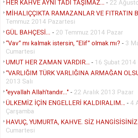
HER KAHVE AYNI TADI TAŞIMAZ…
-
22 Ağust
MİHALIÇÇIKTA RAMAZANLAR VE FITRATIN 
Temmuz 2014 Pazartesi
GÜL BAHÇESİ...
-
20 Temmuz 2014 Pazar
“Vav” mı kalmak istersin, “Elif” olmak mı?
-
3 M
Cumartesi
UMUT HER ZAMAN VARDIR…
-
16 Şubat 2014
“VARLIĞIM TÜRK VARLIĞINA ARMAĞAN OLS
2013 Salı
"eyvallah Allah’tandır..."
-
22 Aralık 2013 Pazar
ÜLKEMİZ İÇİN ENGELLERİ KALDIRALIM…
-
4 
Çarşamba
HAVUÇ, YUMURTA, KAHVE. SİZ HANGİSİSİNİZ
Cumartesi