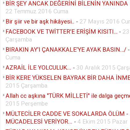
BİR ŞEY ANCAK DEĞERİNİ BİLENİN YANINDA K
22 Temmuz 2016 Cuma
Bir şiir ve bir aşk hikâyesi..
-
27 Mayıs 2016 C
FACEBOOK VE TWİTTER’E ERİŞİM KISITI…
-
23
Çarşamba
BIRAKIN AY’I ÇANAKKALE’YE AYAK BASIN…/
Cuma
AZRAİL İLE YOLCULUK...
-
30 Aralık 2015 Çar
BİR KERE YÜKSELEN BAYRAK BİR DAHA İNMEZ
2015 Çarşamba
Allah cc aşkına "TÜRK MİLLETİ" ile dalga geçme
2015 Perşembe
MÜLTECİLER CADDE VE SOKALARDA ÖLÜM -
MÜCADELESİ VERİYOR...
-
4 Ekim 2015 Pazar