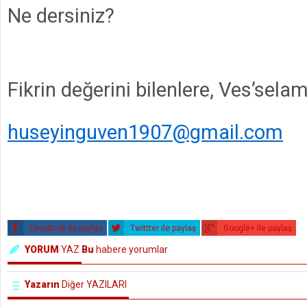
Ne dersiniz?
Fikrin değerini bilenlere, Ves’sela
huseyinguven1907@gmail.com
Facebook ile paylaş
Twittter ile paylaş
Google+ ile paylaş
YORUM
YAZ
Bu
habere yorumlar
Yazarın
Diğer YAZILARI