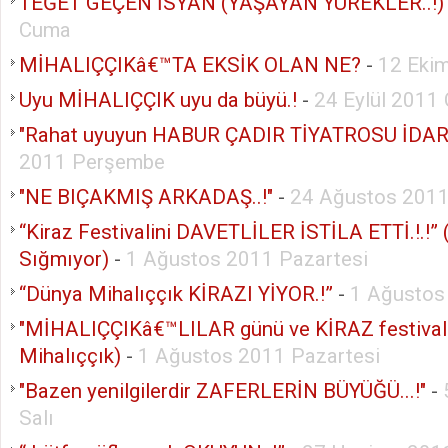
TEĞET GEÇEN İSYAN (YAŞAYAN YÜREKLER..!)
Cuma
MİHALIÇÇIKâ€™TA EKSİK OLAN NE?
-
12 Eki
Uyu MİHALIÇÇIK uyu da büyü.!
-
24 Eylül 2011
"Rahat uyuyun HABUR ÇADIR TİYATROSU İDARE
2011 Perşembe
"NE BIÇAKMIŞ ARKADAŞ..!"
-
24 Ağustos 201
“Kiraz Festivalini DAVETLİLER İSTİLA ETTİ.!.!”
Sığmıyor)
-
1 Ağustos 2011 Pazartesi
“Dünya Mihalıççık KİRAZI YİYOR.!”
-
1 Ağustos
"MİHALIÇÇIKâ€™LILAR günü ve KİRAZ festivali
Mihalıççık)
-
1 Ağustos 2011 Pazartesi
"Bazen yenilgilerdir ZAFERLERİN BÜYÜĞÜ...!"
-
Salı