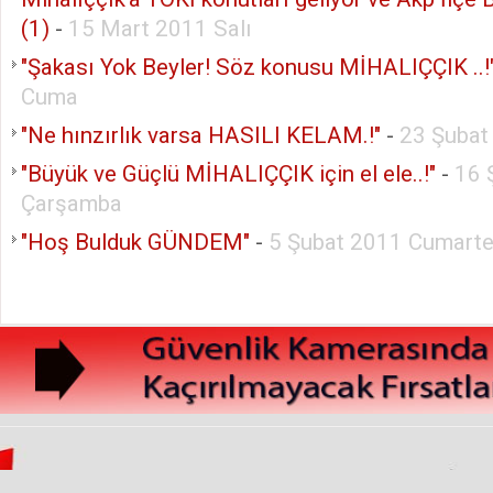
(1)
-
15 Mart 2011 Salı
"Şakası Yok Beyler! Söz konusu MİHALIÇÇIK ..!
Cuma
"Ne hınzırlık varsa HASILI KELAM.!"
-
23 Şubat
"Büyük ve Güçlü MİHALIÇÇIK için el ele..!"
-
16 
Çarşamba
"Hoş Bulduk GÜNDEM"
-
5 Şubat 2011 Cumarte