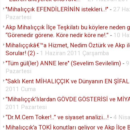
"Mihalıççık EFENDİLERİNİN istekleri..!"
-
27 Ha
Pazartesi
Akp Mihalıççık İlçe Teşkilatı bu köylere neden 
“Görenedir görene. Köre nedir köre ne!.”
-
10 Ha
Mihalıççıkâ€™a Hizmet, Nedim Öztürk ve Akp i
Sorular! (2)
-
1 Haziran 2011 Çarşamba
"Tüm gül(ler) ANNE lere" (Sevelim Sevilelim)
-
9
Pazartesi
"Saklı Kent MİHALIÇÇIK ve Dünyanın EN ŞİFALI
2011 Cuma
“Mihalıççık’lılardan GÖVDE GÖSTERİSİ ve MİYA
2011 Pazartesi
“Dr.M.Cem Toker!..” ve siyaset analizi...!
-
4 Nis
Mihalıççık’a TOKİ konutları geliyor ve Akp İlçe 