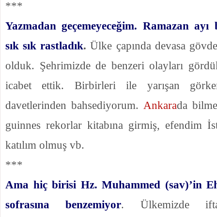
***
Yazmadan geçemeyeceğim. Ramazan ayı b
sık sık rastladık
.
Ülke çapında devasa gövde g
olduk. Şehrimizde de benzeri olayları gördük
icabet ettik. Birbirleri ile yarışan görke
davetlerinden bahsediyorum.
Ankara
da bilme
guinnes rekorlar kitabına girmiş, efendim İ
katılım olmuş vb.
***
Ama hiç birisi Hz. Muhammed (sav)’in Eh
sofrasına benzemiyor
. Ülkemizde ifta