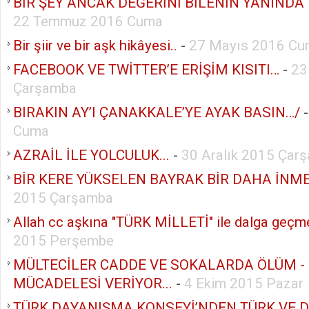
BİR ŞEY ANCAK DEĞERİNİ BİLENİN YANINDA K
22 Temmuz 2016 Cuma
Bir şiir ve bir aşk hikâyesi..
-
27 Mayıs 2016 C
FACEBOOK VE TWİTTER’E ERİŞİM KISITI…
-
23
Çarşamba
BIRAKIN AY’I ÇANAKKALE’YE AYAK BASIN…/
Cuma
AZRAİL İLE YOLCULUK...
-
30 Aralık 2015 Çar
BİR KERE YÜKSELEN BAYRAK BİR DAHA İNMEZ
2015 Çarşamba
Allah cc aşkına "TÜRK MİLLETİ" ile dalga geçme
2015 Perşembe
MÜLTECİLER CADDE VE SOKALARDA ÖLÜM -
MÜCADELESİ VERİYOR...
-
4 Ekim 2015 Pazar
TÜRK DAYANIŞMA KONSEYİ’NDEN TÜRK VE 