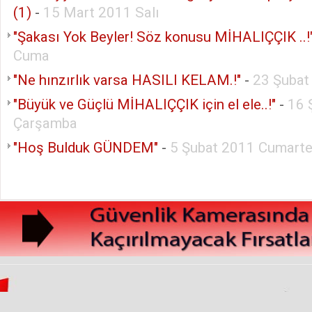
(1)
-
15 Mart 2011 Salı
"Şakası Yok Beyler! Söz konusu MİHALIÇÇIK ..!
Cuma
"Ne hınzırlık varsa HASILI KELAM.!"
-
23 Şubat
"Büyük ve Güçlü MİHALIÇÇIK için el ele..!"
-
16 
Çarşamba
"Hoş Bulduk GÜNDEM"
-
5 Şubat 2011 Cumarte