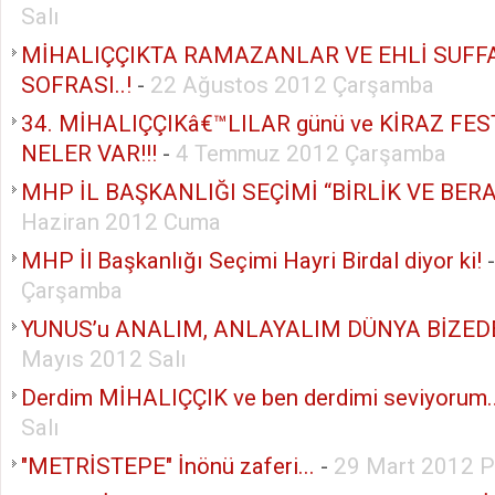
Salı
MİHALIÇÇIKTA RAMAZANLAR VE EHLİ SUFF
SOFRASI..!
-
22 Ağustos 2012 Çarşamba
34. MİHALIÇÇIKâ€™LILAR günü ve KİRAZ FE
NELER VAR!!!
-
4 Temmuz 2012 Çarşamba
MHP İL BAŞKANLIĞI SEÇİMİ “BİRLİK VE BER
Haziran 2012 Cuma
MHP İl Başkanlığı Seçimi Hayri Birdal diyor ki!
Çarşamba
YUNUS’u ANALIM, ANLAYALIM DÜNYA BİZED
Mayıs 2012 Salı
Derdim MİHALIÇÇIK ve ben derdimi seviyorum
Salı
"METRİSTEPE" İnönü zaferi...
-
29 Mart 2012 