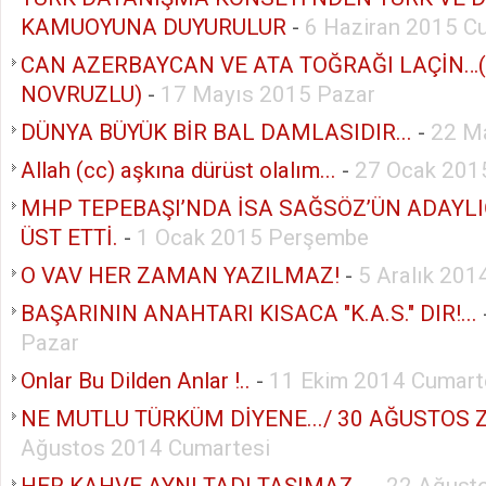
KAMUOYUNA DUYURULUR
-
6 Haziran 2015 C
CAN AZERBAYCAN VE ATA TOĞRAĞI LAÇİN…
NOVRUZLU)
-
17 Mayıs 2015 Pazar
DÜNYA BÜYÜK BİR BAL DAMLASIDIR...
-
22 M
Allah (cc) aşkına dürüst olalım...
-
27 Ocak 2015
MHP TEPEBAŞI’NDA İSA SAĞSÖZ’ÜN ADAYLI
ÜST ETTİ.
-
1 Ocak 2015 Perşembe
O VAV HER ZAMAN YAZILMAZ!
-
5 Aralık 20
BAŞARININ ANAHTARI KISACA "K.A.S." DIR!...
Pazar
Onlar Bu Dilden Anlar !..
-
11 Ekim 2014 Cumart
NE MUTLU TÜRKÜM DİYENE.../ 30 AĞUSTOS ZA
Ağustos 2014 Cumartesi
HER KAHVE AYNI TADI TAŞIMAZ…
-
22 Ağust