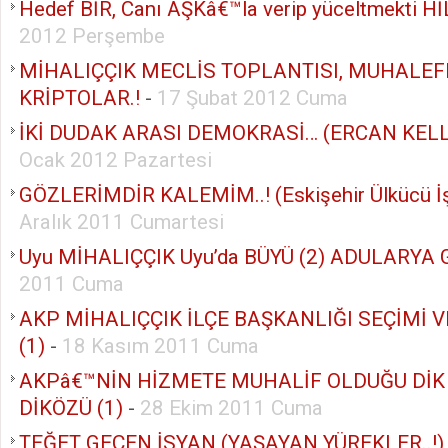
Hedef BİR, Canı AŞKâ€™la verip yüceltmekti Hİ
2012 Perşembe
MİHALIÇÇIK MECLİS TOPLANTISI, MUHALEF
KRİPTOLAR.!
-
17 Şubat 2012 Cuma
İKİ DUDAK ARASI DEMOKRASİ… (ERCAN KELL
Ocak 2012 Pazartesi
GÖZLERİMDİR KALEMİM..! (Eskişehir Ülkücü İş
Aralık 2011 Cumartesi
Uyu MİHALIÇÇIK Uyu’da BÜYÜ (2) ADULARYA G
2011 Cuma
AKP MİHALIÇÇIK İLÇE BAŞKANLIĞI SEÇİMİ 
(1)
-
18 Kasım 2011 Cuma
AKPâ€™NİN HİZMETE MUHALİF OLDUĞU DİK
DİKÖZÜ (1)
-
28 Ekim 2011 Cuma
TEĞET GEÇEN İSYAN (YAŞAYAN YÜREKLER..!)