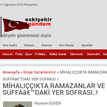
11 Ağustos 2016 Perşembe
Ana Sayfa
İletişim
Sinema
Seri İlanlar
Apartlar
Güncel
Polis
Spor
Politika
Kültür Sanat
Ekonomi
Otomobil
Sa
Anasayfa
»
Köşe Yazarlarımız
»
MİHALIÇÇIKTA RAMAZANL
SUFFAâ€™DAKİ YER SOFRASI..!
MİHALIÇÇIKTA RAMAZANLAR VE 
SUFFAâ€™DAKİ YER SOFRASI..!
Hüseyin GÜVEN