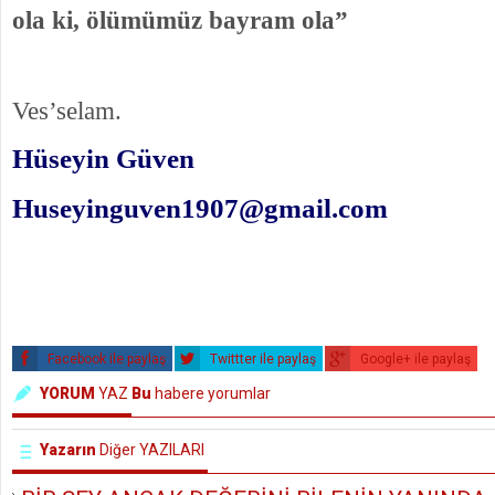
ola ki, ölümümüz bayram ola”
Ves’selam.
Hüseyin Güven
Huseyinguven1907@gmail.com
Facebook ile paylaş
Twittter ile paylaş
Google+ ile paylaş
YORUM
YAZ
Bu
habere yorumlar
Yazarın
Diğer YAZILARI