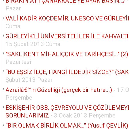
BIRAKIN AY’I ÇANAKKALE’YE AYAK BASIN…/
Pazar
VALİ KADİR KOÇDEMİR, UNESCO VE GÜRLEYİK
Cuma
GÜRLEYİK’Lİ ÜNİVERSİTELİLER İLE KAHVALTI
15 Şubat 2013 Cuma
"SAKLIKENT MİHALIÇÇIK VE TARİHÇESİ..." (2)
Pazartesi
“BU EŞSİZ İLÇE, HANGİ İLDEDİR SİZCE?” (SAK
Şubat 2013 Pazar
Azrailâ€™in Güzelliği (gerçek bir hatıra...)
-
17 
Perşembe
ESKİŞEHİR OSB, ÇEVREYOLU VE ÇÖZÜLEMEY
SORUNLARIMIZ
-
3 Ocak 2013 Perşembe
“BİR OLMAK BİRLİK OLMAK…” (Yusuf ÇEVLİK)