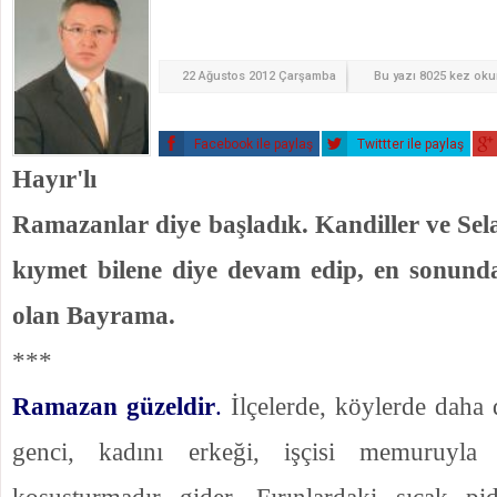
22 Ağustos 2012 Çarşamba
Bu yazı 8025 kez ok
Facebook ile paylaş
Twittter ile paylaş
Hayır'lı
Ramazanlar diye başladık. Kandiller ve Se
kıymet bilene diye devam edip, en sonund
olan Bayrama.
***
Ramazan güzeldir
.
İlçelerde, köylerde daha d
genci, kadını erkeği, işçisi memuruyla 
koşuşturmadır gider. Fırınlardaki sıcak pi