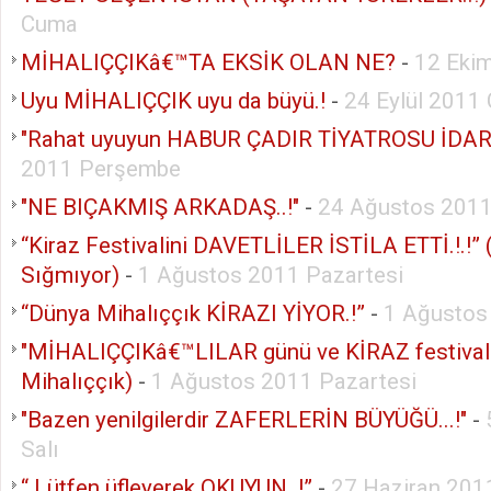
Cuma
MİHALIÇÇIKâ€™TA EKSİK OLAN NE?
-
12 Eki
Uyu MİHALIÇÇIK uyu da büyü.!
-
24 Eylül 2011
"Rahat uyuyun HABUR ÇADIR TİYATROSU İDARE
2011 Perşembe
"NE BIÇAKMIŞ ARKADAŞ..!"
-
24 Ağustos 201
“Kiraz Festivalini DAVETLİLER İSTİLA ETTİ.!.!”
Sığmıyor)
-
1 Ağustos 2011 Pazartesi
“Dünya Mihalıççık KİRAZI YİYOR.!”
-
1 Ağustos
"MİHALIÇÇIKâ€™LILAR günü ve KİRAZ festivali
Mihalıççık)
-
1 Ağustos 2011 Pazartesi
"Bazen yenilgilerdir ZAFERLERİN BÜYÜĞÜ...!"
-
Salı
“ Lütfen üfleyerek OKUYUN..!”
-
27 Haziran 201