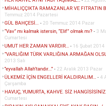
MİHALIÇÇIKTA RAMAZANLAR VE FITRATIN 
Temmuz 2014 Pazartesi
GÜL BAHÇESİ...
-
20 Temmuz 2014 Pazar
“Vav” mı kalmak istersin, “Elif” olmak mı?
-
3 M
Cumartesi
UMUT HER ZAMAN VARDIR…
-
16 Şubat 2014
“VARLIĞIM TÜRK VARLIĞINA ARMAĞAN OLS
2013 Salı
"eyvallah Allah’tandır..."
-
22 Aralık 2013 Pazar
ÜLKEMİZ İÇİN ENGELLERİ KALDIRALIM…
-
4 
Çarşamba
HAVUÇ, YUMURTA, KAHVE. SİZ HANGİSİSİNİZ
Cumartesi