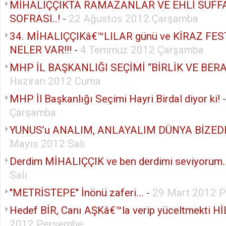
MİHALIÇÇIKTA RAMAZANLAR VE EHLİ SUFF
SOFRASI..!
-
22 Ağustos 2012 Çarşamba
34. MİHALIÇÇIKâ€™LILAR günü ve KİRAZ FE
NELER VAR!!!
-
4 Temmuz 2012 Çarşamba
MHP İL BAŞKANLIĞI SEÇİMİ “BİRLİK VE BER
Haziran 2012 Cuma
MHP İl Başkanlığı Seçimi Hayri Birdal diyor ki!
Çarşamba
YUNUS’u ANALIM, ANLAYALIM DÜNYA BİZED
Mayıs 2012 Salı
Derdim MİHALIÇÇIK ve ben derdimi seviyorum
Salı
"METRİSTEPE" İnönü zaferi...
-
29 Mart 2012 
Hedef BİR, Canı AŞKâ€™la verip yüceltmekti Hİ
2012 Perşembe