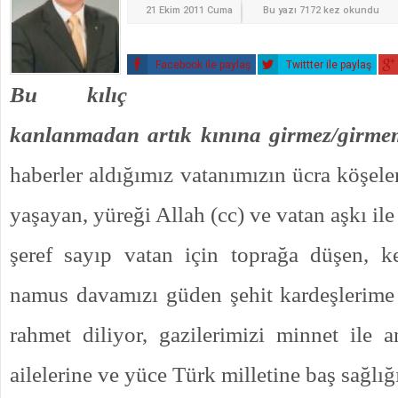
21 Ekim 2011 Cuma
Bu yazı 7172 kez okundu
Facebook ile paylaş
Twittter ile paylaş
Bu kılıç
kanlanmadan artık kınına girmez/girme
haberler aldığımız vatanımızın ücra köşele
yaşayan, yüreği Allah (cc) ve vatan aşkı il
şeref sayıp vatan için toprağa düşen, ke
namus davamızı güden şehit kardeşlerime
rahmet diliyor, gazilerimizi minnet ile 
ailelerine ve yüce Türk milletine baş sağlığ