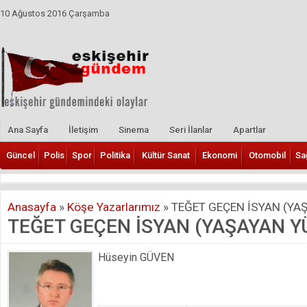
10 Ağustos 2016 Çarşamba
Ana Sayfa
İletişim
Sinema
Seri İlanlar
Apartlar
Güncel
Polis
Spor
Politika
Kültür Sanat
Ekonomi
Otomobil
Sa
Anasayfa
»
Köşe Yazarlarımız
»
TEĞET GEÇEN İSYAN (YAŞ
TEĞET GEÇEN İSYAN (YAŞAYAN YÜ
Hüseyin GÜVEN