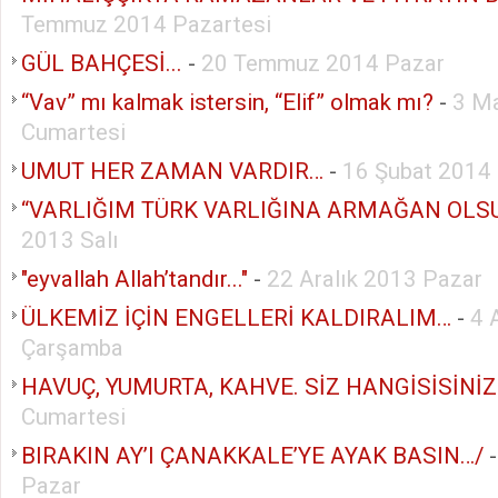
Temmuz 2014 Pazartesi
GÜL BAHÇESİ...
-
20 Temmuz 2014 Pazar
“Vav” mı kalmak istersin, “Elif” olmak mı?
-
3 M
Cumartesi
UMUT HER ZAMAN VARDIR…
-
16 Şubat 2014
“VARLIĞIM TÜRK VARLIĞINA ARMAĞAN OLS
2013 Salı
"eyvallah Allah’tandır..."
-
22 Aralık 2013 Pazar
ÜLKEMİZ İÇİN ENGELLERİ KALDIRALIM…
-
4 
Çarşamba
HAVUÇ, YUMURTA, KAHVE. SİZ HANGİSİSİNİZ
Cumartesi
BIRAKIN AY’I ÇANAKKALE’YE AYAK BASIN…/
Pazar