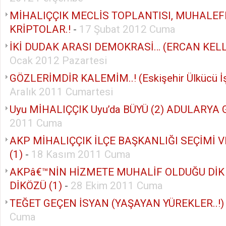
MİHALIÇÇIK MECLİS TOPLANTISI, MUHALEF
KRİPTOLAR.!
-
17 Şubat 2012 Cuma
İKİ DUDAK ARASI DEMOKRASİ… (ERCAN KELL
Ocak 2012 Pazartesi
GÖZLERİMDİR KALEMİM..! (Eskişehir Ülkücü İş
Aralık 2011 Cumartesi
Uyu MİHALIÇÇIK Uyu’da BÜYÜ (2) ADULARYA G
2011 Cuma
AKP MİHALIÇÇIK İLÇE BAŞKANLIĞI SEÇİMİ 
(1)
-
18 Kasım 2011 Cuma
AKPâ€™NİN HİZMETE MUHALİF OLDUĞU DİK
DİKÖZÜ (1)
-
28 Ekim 2011 Cuma
TEĞET GEÇEN İSYAN (YAŞAYAN YÜREKLER..!)
Cuma