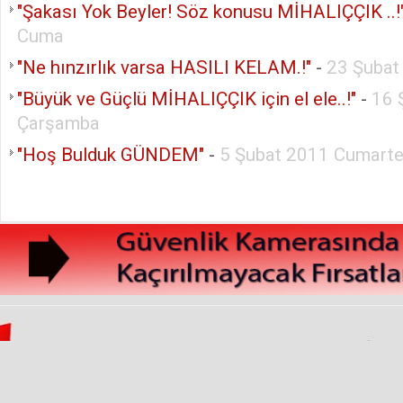
"Şakası Yok Beyler! Söz konusu MİHALIÇÇIK ..!
Cuma
"Ne hınzırlık varsa HASILI KELAM.!"
-
23 Şubat
"Büyük ve Güçlü MİHALIÇÇIK için el ele..!"
-
16 
Çarşamba
"Hoş Bulduk GÜNDEM"
-
5 Şubat 2011 Cumarte