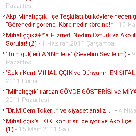
Pazartesi
Akp Mihalıççık İlçe Teşkilatı bu köylere neden 
“Görenedir görene. Köre nedir köre ne!.”
-
10 Ha
Mihalıççıkâ€™a Hizmet, Nedim Öztürk ve Akp i
Sorular! (2)
-
1 Haziran 2011 Çarşamba
"Tüm gül(ler) ANNE lere" (Sevelim Sevilelim)
-
9
Pazartesi
"Saklı Kent MİHALIÇÇIK ve Dünyanın EN ŞİFALI
2011 Cuma
“Mihalıççık’lılardan GÖVDE GÖSTERİSİ ve MİYA
2011 Pazartesi
“Dr.M.Cem Toker!..” ve siyaset analizi...!
-
4 Nis
Mihalıççık’a TOKİ konutları geliyor ve Akp İlçe 
(1)
-
15 Mart 2011 Salı