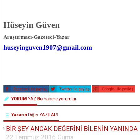
Hüseyin Güven
Araştırmacı-Gazeteci-Yazar
huseyinguven1907@gmail.com
Facebook ile paylaş
Twittter ile paylaş
Google+ ile paylaş
YORUM
YAZ
Bu
habere yorumlar
Yazarın
Diğer YAZILARI
BİR ŞEY ANCAK DEĞERİNİ BİLENİN YANINDA K
22 Temmuz 2016 Cuma