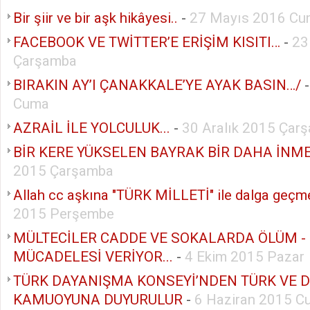
Bir şiir ve bir aşk hikâyesi..
-
27 Mayıs 2016 C
FACEBOOK VE TWİTTER’E ERİŞİM KISITI…
-
23
Çarşamba
BIRAKIN AY’I ÇANAKKALE’YE AYAK BASIN…/
Cuma
AZRAİL İLE YOLCULUK...
-
30 Aralık 2015 Çar
BİR KERE YÜKSELEN BAYRAK BİR DAHA İNMEZ
2015 Çarşamba
Allah cc aşkına "TÜRK MİLLETİ" ile dalga geçme
2015 Perşembe
MÜLTECİLER CADDE VE SOKALARDA ÖLÜM -
MÜCADELESİ VERİYOR...
-
4 Ekim 2015 Pazar
TÜRK DAYANIŞMA KONSEYİ’NDEN TÜRK VE 
KAMUOYUNA DUYURULUR
-
6 Haziran 2015 C