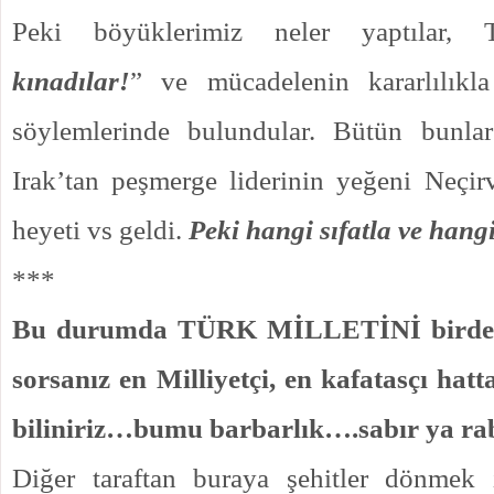
Peki böyüklerimiz neler yaptılar, 
kınadılar!
” ve mücadelenin kararlılıkl
söylemlerinde bulundular. Bütün bunla
Irak’tan peşmerge liderinin yeğeni Neçir
heyeti vs geldi.
Peki hangi sıfatla ve hang
***
Bu durumda TÜRK MİLLETİNİ birde el
sorsanız en Milliyetçi, en kafatasçı hat
biliniriz…bumu barbarlık….sabır ya ra
Diğer taraftan buraya şehitler dönmek 