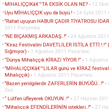
MİHALIÇÇIKâ€™TA EKSİK OLAN NE?
-
12 Eki
Uyu MİHALIÇÇIK uyu da büyü.!
-
24 Eylül 2011
"Rahat uyuyun HABUR ÇADIR TİYATROSU İDARE
2011 Perşembe
"NE BIÇAKMIŞ ARKADAŞ..!"
-
24 Ağustos 201
“Kiraz Festivalini DAVETLİLER İSTİLA ETTİ.!.!”
Sığmıyor)
-
1 Ağustos 2011 Pazartesi
“Dünya Mihalıççık KİRAZI YİYOR.!”
-
1 Ağustos
"MİHALIÇÇIKâ€™LILAR günü ve KİRAZ festivali
Mihalıççık)
-
1 Ağustos 2011 Pazartesi
"Bazen yenilgilerdir ZAFERLERİN BÜYÜĞÜ...!"
-
Salı
“ Lütfen üfleyerek OKUYUN..!”
-
27 Haziran 201
"Mihalıççık EFENDİLERİNİN istekleri..!"
-
27 Ha