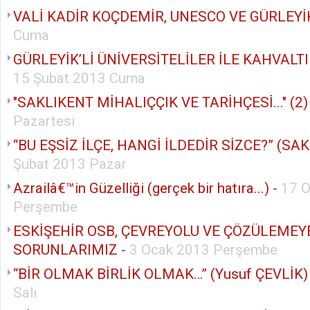
VALİ KADİR KOÇDEMİR, UNESCO VE GÜRLEYİK
Cuma
GÜRLEYİK’Lİ ÜNİVERSİTELİLER İLE KAHVALTI
15 Şubat 2013 Cuma
"SAKLIKENT MİHALIÇÇIK VE TARİHÇESİ..." (2)
Pazartesi
“BU EŞSİZ İLÇE, HANGİ İLDEDİR SİZCE?” (SAK
Şubat 2013 Pazar
Azrailâ€™in Güzelliği (gerçek bir hatıra...)
-
17 
Perşembe
ESKİŞEHİR OSB, ÇEVREYOLU VE ÇÖZÜLEMEY
SORUNLARIMIZ
-
3 Ocak 2013 Perşembe
“BİR OLMAK BİRLİK OLMAK…” (Yusuf ÇEVLİK)
Salı