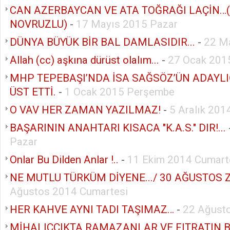
CAN AZERBAYCAN VE ATA TOĞRAĞI LAÇİN…
NOVRUZLU)
-
17 Mayıs 2015 Pazar
DÜNYA BÜYÜK BİR BAL DAMLASIDIR...
-
22 M
Allah (cc) aşkına dürüst olalım...
-
27 Ocak 2015
MHP TEPEBAŞI’NDA İSA SAĞSÖZ’ÜN ADAYLI
ÜST ETTİ.
-
1 Ocak 2015 Perşembe
O VAV HER ZAMAN YAZILMAZ!
-
5 Aralık 20
BAŞARININ ANAHTARI KISACA "K.A.S." DIR!...
Pazar
Onlar Bu Dilden Anlar !..
-
11 Ekim 2014 Cumart
NE MUTLU TÜRKÜM DİYENE.../ 30 AĞUSTOS ZA
Ağustos 2014 Cumartesi
HER KAHVE AYNI TADI TAŞIMAZ…
-
22 Ağust
MİHALIÇÇIKTA RAMAZANLAR VE FITRATIN 