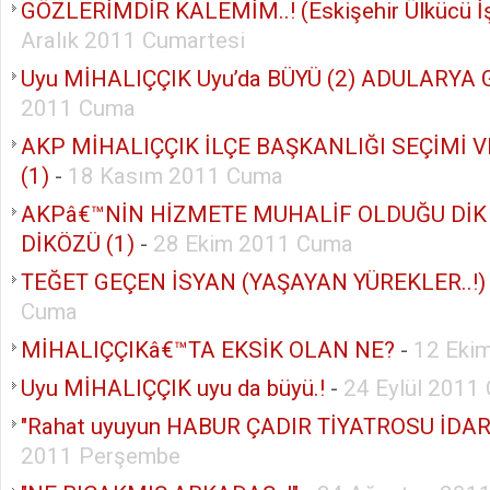
GÖZLERİMDİR KALEMİM..! (Eskişehir Ülkücü İş
Aralık 2011 Cumartesi
Uyu MİHALIÇÇIK Uyu’da BÜYÜ (2) ADULARYA G
2011 Cuma
AKP MİHALIÇÇIK İLÇE BAŞKANLIĞI SEÇİMİ 
(1)
-
18 Kasım 2011 Cuma
AKPâ€™NİN HİZMETE MUHALİF OLDUĞU DİK
DİKÖZÜ (1)
-
28 Ekim 2011 Cuma
TEĞET GEÇEN İSYAN (YAŞAYAN YÜREKLER..!)
Cuma
MİHALIÇÇIKâ€™TA EKSİK OLAN NE?
-
12 Eki
Uyu MİHALIÇÇIK uyu da büyü.!
-
24 Eylül 2011
"Rahat uyuyun HABUR ÇADIR TİYATROSU İDARE
2011 Perşembe