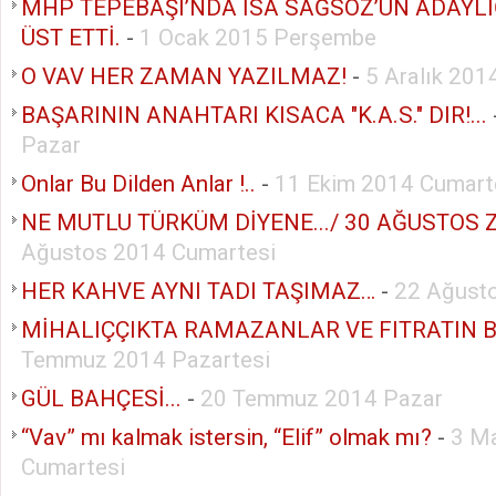
MHP TEPEBAŞI’NDA İSA SAĞSÖZ’ÜN ADAYLI
ÜST ETTİ.
-
1 Ocak 2015 Perşembe
O VAV HER ZAMAN YAZILMAZ!
-
5 Aralık 20
BAŞARININ ANAHTARI KISACA "K.A.S." DIR!...
Pazar
Onlar Bu Dilden Anlar !..
-
11 Ekim 2014 Cumart
NE MUTLU TÜRKÜM DİYENE.../ 30 AĞUSTOS ZA
Ağustos 2014 Cumartesi
HER KAHVE AYNI TADI TAŞIMAZ…
-
22 Ağust
MİHALIÇÇIKTA RAMAZANLAR VE FITRATIN 
Temmuz 2014 Pazartesi
GÜL BAHÇESİ...
-
20 Temmuz 2014 Pazar
“Vav” mı kalmak istersin, “Elif” olmak mı?
-
3 M
Cumartesi