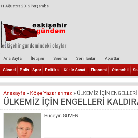
11 Ağustos 2016 Perşembe
Ana Sayfa
İletişim
Sinema
Seri İlanlar
Apartlar
Güncel
Polis
Spor
Politika
Kültür Sanat
Ekonomi
Otomobil
Sa
Anasayfa
»
Köşe Yazarlarımız
»
ÜLKEMİZ İÇİN ENGELLERİ
ÜLKEMİZ İÇİN ENGELLERİ KALDI
Hüseyin GÜVEN