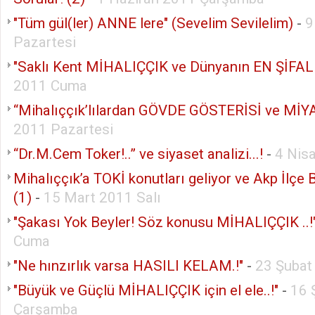
"Tüm gül(ler) ANNE lere" (Sevelim Sevilelim)
-
9
Pazartesi
"Saklı Kent MİHALIÇÇIK ve Dünyanın EN ŞİFALI
2011 Cuma
“Mihalıççık’lılardan GÖVDE GÖSTERİSİ ve MİYA
2011 Pazartesi
“Dr.M.Cem Toker!..” ve siyaset analizi...!
-
4 Nis
Mihalıççık’a TOKİ konutları geliyor ve Akp İlçe 
(1)
-
15 Mart 2011 Salı
"Şakası Yok Beyler! Söz konusu MİHALIÇÇIK ..!
Cuma
"Ne hınzırlık varsa HASILI KELAM.!"
-
23 Şubat
"Büyük ve Güçlü MİHALIÇÇIK için el ele..!"
-
16 
Çarşamba