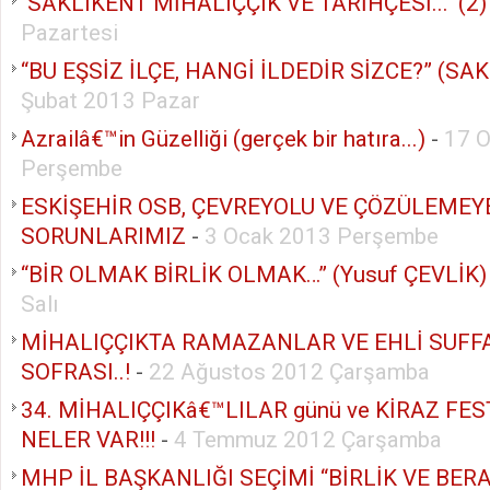
"SAKLIKENT MİHALIÇÇIK VE TARİHÇESİ..." (2)
Pazartesi
“BU EŞSİZ İLÇE, HANGİ İLDEDİR SİZCE?” (SAK
Şubat 2013 Pazar
Azrailâ€™in Güzelliği (gerçek bir hatıra...)
-
17 
Perşembe
ESKİŞEHİR OSB, ÇEVREYOLU VE ÇÖZÜLEMEY
SORUNLARIMIZ
-
3 Ocak 2013 Perşembe
“BİR OLMAK BİRLİK OLMAK…” (Yusuf ÇEVLİK)
Salı
MİHALIÇÇIKTA RAMAZANLAR VE EHLİ SUFF
SOFRASI..!
-
22 Ağustos 2012 Çarşamba
34. MİHALIÇÇIKâ€™LILAR günü ve KİRAZ FE
NELER VAR!!!
-
4 Temmuz 2012 Çarşamba
MHP İL BAŞKANLIĞI SEÇİMİ “BİRLİK VE BER