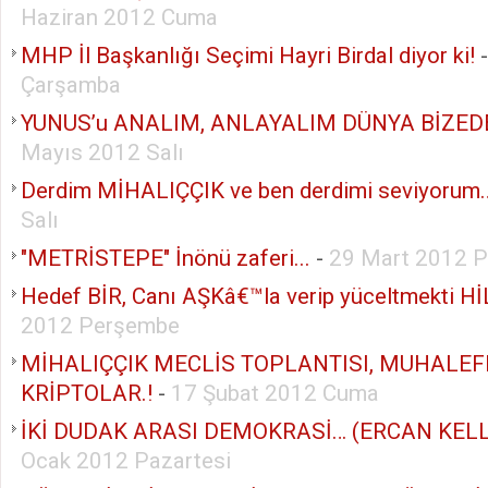
Haziran 2012 Cuma
MHP İl Başkanlığı Seçimi Hayri Birdal diyor ki!
Çarşamba
YUNUS’u ANALIM, ANLAYALIM DÜNYA BİZED
Mayıs 2012 Salı
Derdim MİHALIÇÇIK ve ben derdimi seviyorum
Salı
"METRİSTEPE" İnönü zaferi...
-
29 Mart 2012 
Hedef BİR, Canı AŞKâ€™la verip yüceltmekti Hİ
2012 Perşembe
MİHALIÇÇIK MECLİS TOPLANTISI, MUHALEF
KRİPTOLAR.!
-
17 Şubat 2012 Cuma
İKİ DUDAK ARASI DEMOKRASİ… (ERCAN KELL
Ocak 2012 Pazartesi