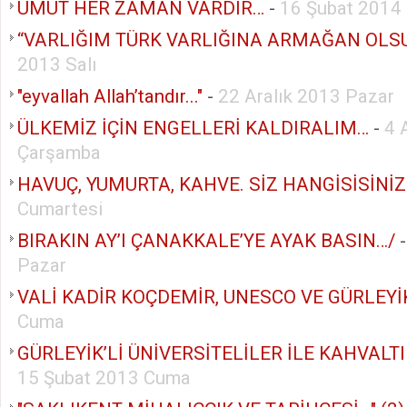
UMUT HER ZAMAN VARDIR…
-
16 Şubat 2014
“VARLIĞIM TÜRK VARLIĞINA ARMAĞAN OLS
2013 Salı
"eyvallah Allah’tandır..."
-
22 Aralık 2013 Pazar
ÜLKEMİZ İÇİN ENGELLERİ KALDIRALIM…
-
4 
Çarşamba
HAVUÇ, YUMURTA, KAHVE. SİZ HANGİSİSİNİZ
Cumartesi
BIRAKIN AY’I ÇANAKKALE’YE AYAK BASIN…/
Pazar
VALİ KADİR KOÇDEMİR, UNESCO VE GÜRLEYİK
Cuma
GÜRLEYİK’Lİ ÜNİVERSİTELİLER İLE KAHVALTI
15 Şubat 2013 Cuma