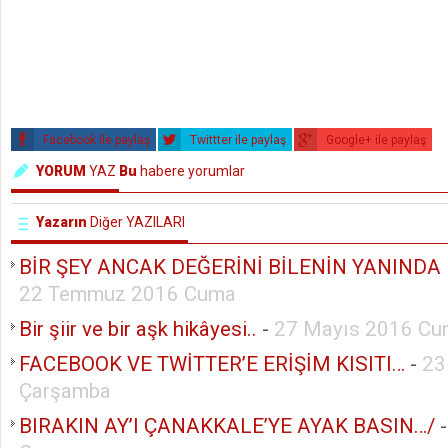
Facebook ile paylaş
Twittter ile paylaş
Google+ ile paylaş
YORUM
YAZ
Bu
habere yorumlar
Yazarın
Diğer YAZILARI
BİR ŞEY ANCAK DEĞERİNİ BİLENİN YANINDA K
22 Temmuz 2016 Cuma
Bir şiir ve bir aşk hikâyesi..
-
27 Mayıs 2016 C
FACEBOOK VE TWİTTER’E ERİŞİM KISITI…
-
23
Çarşamba
BIRAKIN AY’I ÇANAKKALE’YE AYAK BASIN…/