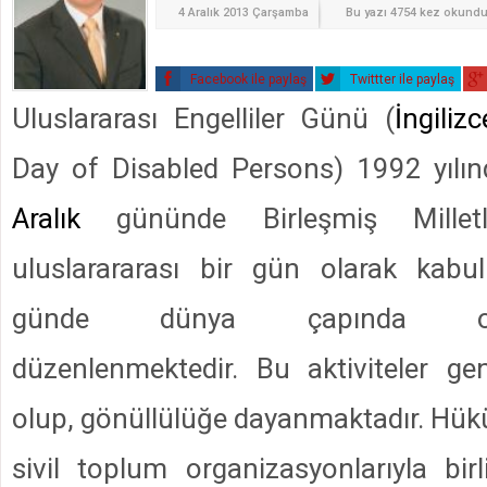
4 Aralık 2013 Çarşamba
Bu yazı 4754 kez okund
Facebook ile paylaş
Twittter ile paylaş
Uluslararası Engelliler Günü (
İngilizc
Day of Disabled Persons) 1992 yıl
Aralık
gününde Birleşmiş Milletl
uluslarararası bir gün olarak kabul
günde dünya çapında orga
düzenlenmektedir. Bu aktiviteler gene
olup, gönüllülüğe dayanmaktadır. Hük
sivil toplum organizasyonlarıyla bi