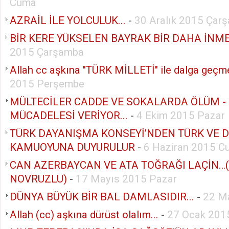
Cuma
AZRAİL İLE YOLCULUK...
-
30 Aralık 2015 Çar
BİR KERE YÜKSELEN BAYRAK BİR DAHA İNMEZ
2015 Çarşamba
Allah cc aşkına "TÜRK MİLLETİ" ile dalga geçme
2015 Perşembe
MÜLTECİLER CADDE VE SOKALARDA ÖLÜM -
MÜCADELESİ VERİYOR...
-
4 Ekim 2015 Pazar
TÜRK DAYANIŞMA KONSEYİ’NDEN TÜRK VE 
KAMUOYUNA DUYURULUR
-
6 Haziran 2015 C
CAN AZERBAYCAN VE ATA TOĞRAĞI LAÇİN…
NOVRUZLU)
-
17 Mayıs 2015 Pazar
DÜNYA BÜYÜK BİR BAL DAMLASIDIR...
-
22 M
Allah (cc) aşkına dürüst olalım...
-
27 Ocak 2015