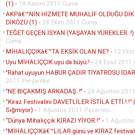
(1)
-
18 Kasım 2011 Cuma
AKPâ€™NİN HİZMETE MUHALİF OLDUĞU DİK
DİKÖZÜ (1)
-
28 Ekim 2011 Cuma
TEĞET GEÇEN İSYAN (YAŞAYAN YÜREKLER..!)
Cuma
MİHALIÇÇIKâ€™TA EKSİK OLAN NE?
-
12 Eki
Uyu MİHALIÇÇIK uyu da büyü.!
-
24 Eylül 2011
"Rahat uyuyun HABUR ÇADIR TİYATROSU İDARE
2011 Perşembe
"NE BIÇAKMIŞ ARKADAŞ..!"
-
24 Ağustos 201
“Kiraz Festivalini DAVETLİLER İSTİLA ETTİ.!.!”
Sığmıyor)
-
1 Ağustos 2011 Pazartesi
“Dünya Mihalıççık KİRAZI YİYOR.!”
-
1 Ağustos
"MİHALIÇÇIKâ€™LILAR günü ve KİRAZ festivali