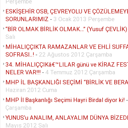
Perşembe
ESKİŞEHİR OSB, ÇEVREYOLU VE ÇÖZÜLEMEY
SORUNLARIMIZ
-
3 Ocak 2013 Perşembe
“BİR OLMAK BİRLİK OLMAK…” (Yusuf ÇEVLİK)
Salı
MİHALIÇÇIKTA RAMAZANLAR VE EHLİ SUFF
SOFRASI..!
-
22 Ağustos 2012 Çarşamba
34. MİHALIÇÇIKâ€™LILAR günü ve KİRAZ FE
NELER VAR!!!
-
4 Temmuz 2012 Çarşamba
MHP İL BAŞKANLIĞI SEÇİMİ “BİRLİK VE BER
Haziran 2012 Cuma
MHP İl Başkanlığı Seçimi Hayri Birdal diyor ki!
Çarşamba
YUNUS’u ANALIM, ANLAYALIM DÜNYA BİZED
Mayıs 2012 Salı