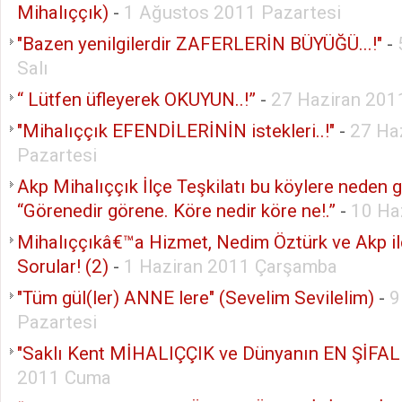
Mihalıççık)
-
1 Ağustos 2011 Pazartesi
"Bazen yenilgilerdir ZAFERLERİN BÜYÜĞÜ...!"
-
Salı
“ Lütfen üfleyerek OKUYUN..!”
-
27 Haziran 201
"Mihalıççık EFENDİLERİNİN istekleri..!"
-
27 Ha
Pazartesi
Akp Mihalıççık İlçe Teşkilatı bu köylere neden 
“Görenedir görene. Köre nedir köre ne!.”
-
10 Ha
Mihalıççıkâ€™a Hizmet, Nedim Öztürk ve Akp i
Sorular! (2)
-
1 Haziran 2011 Çarşamba
"Tüm gül(ler) ANNE lere" (Sevelim Sevilelim)
-
9
Pazartesi
"Saklı Kent MİHALIÇÇIK ve Dünyanın EN ŞİFALI
2011 Cuma