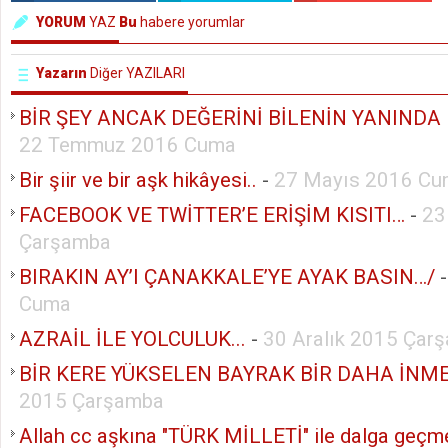
YORUM
YAZ
Bu
habere yorumlar
Yazarın
Diğer YAZILARI
BİR ŞEY ANCAK DEĞERİNİ BİLENİN YANINDA K
22 Temmuz 2016 Cuma
Bir şiir ve bir aşk hikâyesi..
-
27 Mayıs 2016 C
FACEBOOK VE TWİTTER’E ERİŞİM KISITI…
-
23
Çarşamba
BIRAKIN AY’I ÇANAKKALE’YE AYAK BASIN…/
Cuma
AZRAİL İLE YOLCULUK...
-
30 Aralık 2015 Çar
BİR KERE YÜKSELEN BAYRAK BİR DAHA İNMEZ
2015 Çarşamba
Allah cc aşkına "TÜRK MİLLETİ" ile dalga geçme