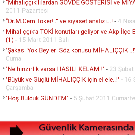
“Mihalıççık’lılardan GÖVDE GÖSTERİSİ ve MİYA
2011 Pazartesi
“Dr.M.Cem Toker!..” ve siyaset analizi...!
-
4 Nis
Mihalıççık’a TOKİ konutları geliyor ve Akp İlçe 
(1)
-
15 Mart 2011 Salı
"Şakası Yok Beyler! Söz konusu MİHALIÇÇIK ..!
Cuma
"Ne hınzırlık varsa HASILI KELAM.!"
-
23 Şubat
"Büyük ve Güçlü MİHALIÇÇIK için el ele..!"
-
16 
Çarşamba
"Hoş Bulduk GÜNDEM"
-
5 Şubat 2011 Cumarte