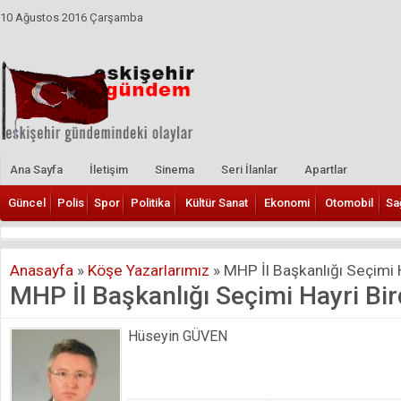
10 Ağustos 2016 Çarşamba
Ana Sayfa
İletişim
Sinema
Seri İlanlar
Apartlar
Güncel
Polis
Spor
Politika
Kültür Sanat
Ekonomi
Otomobil
Sa
Anasayfa
»
Köşe Yazarlarımız
»
MHP İl Başkanlığı Seçimi Ha
MHP İl Başkanlığı Seçimi Hayri Bird
Hüseyin GÜVEN