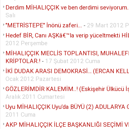
Derdim MİHALIÇÇIK ve ben derdimi seviyorum
Salı
"METRİSTEPE" İnönü zaferi...
-
29 Mart 2012 
Hedef BİR, Canı AŞKâ€™la verip yüceltmekti Hİ
2012 Perşembe
MİHALIÇÇIK MECLİS TOPLANTISI, MUHALEF
KRİPTOLAR.!
-
17 Şubat 2012 Cuma
İKİ DUDAK ARASI DEMOKRASİ… (ERCAN KELL
Ocak 2012 Pazartesi
GÖZLERİMDİR KALEMİM..! (Eskişehir Ülkücü İş
Aralık 2011 Cumartesi
Uyu MİHALIÇÇIK Uyu’da BÜYÜ (2) ADULARYA G
2011 Cuma
AKP MİHALIÇÇIK İLÇE BAŞKANLIĞI SEÇİMİ 