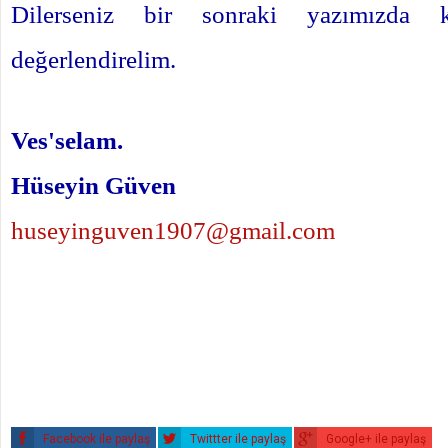
Dilerseniz bir sonraki yazımızda
değerlendirelim.
Ves'selam.
Hüseyin Güven
huseyinguven1907@gmail.com
Facebook ile paylaş
Twittter ile paylaş
Google+ ile paylaş