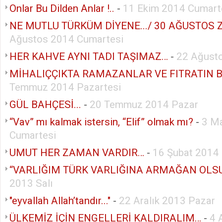
Onlar Bu Dilden Anlar !..
-
11 Ekim 2014 Cumart
NE MUTLU TÜRKÜM DİYENE.../ 30 AĞUSTOS ZA
Ağustos 2014 Cumartesi
HER KAHVE AYNI TADI TAŞIMAZ…
-
22 Ağust
MİHALIÇÇIKTA RAMAZANLAR VE FITRATIN 
Temmuz 2014 Pazartesi
GÜL BAHÇESİ...
-
20 Temmuz 2014 Pazar
“Vav” mı kalmak istersin, “Elif” olmak mı?
-
3 M
Cumartesi
UMUT HER ZAMAN VARDIR…
-
16 Şubat 2014
“VARLIĞIM TÜRK VARLIĞINA ARMAĞAN OLS
2013 Salı
"eyvallah Allah’tandır..."
-
22 Aralık 2013 Pazar
ÜLKEMİZ İÇİN ENGELLERİ KALDIRALIM…
-
4 