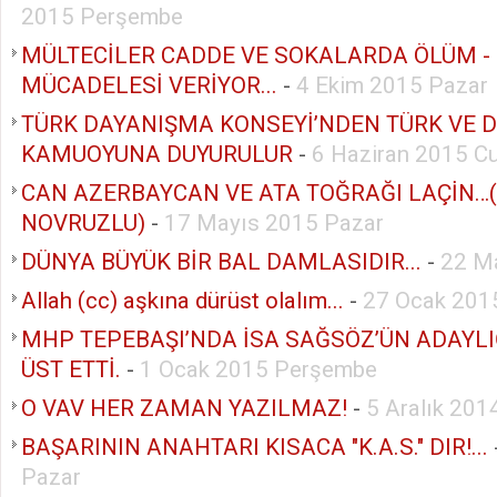
2015 Perşembe
MÜLTECİLER CADDE VE SOKALARDA ÖLÜM -
MÜCADELESİ VERİYOR...
-
4 Ekim 2015 Pazar
TÜRK DAYANIŞMA KONSEYİ’NDEN TÜRK VE 
KAMUOYUNA DUYURULUR
-
6 Haziran 2015 C
CAN AZERBAYCAN VE ATA TOĞRAĞI LAÇİN…
NOVRUZLU)
-
17 Mayıs 2015 Pazar
DÜNYA BÜYÜK BİR BAL DAMLASIDIR...
-
22 M
Allah (cc) aşkına dürüst olalım...
-
27 Ocak 2015
MHP TEPEBAŞI’NDA İSA SAĞSÖZ’ÜN ADAYLI
ÜST ETTİ.
-
1 Ocak 2015 Perşembe
O VAV HER ZAMAN YAZILMAZ!
-
5 Aralık 20
BAŞARININ ANAHTARI KISACA "K.A.S." DIR!...
Pazar