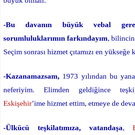
-Bu davanın büyük vebal gerek
sorumluluklarımın farkındayım
, bilinci
Seçim sonrası hizmet çıtamızı en yükseğe
-Kazanamazsam,
1973 yılından bu yan
neferiyim. Elimden geldiğince teşk
Eskişehir
’ime hizmet ettim, etmeye de dev
-Ülkücü teşkilatımıza, vatandaşa
,