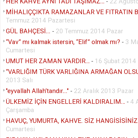
HER KAHVE AYNI TADI TAŞIMAZ…
-
22 Ağust
MİHALIÇÇIKTA RAMAZANLAR VE FITRATIN 
Temmuz 2014 Pazartesi
GÜL BAHÇESİ...
-
20 Temmuz 2014 Pazar
“Vav” mı kalmak istersin, “Elif” olmak mı?
-
3 M
Cumartesi
UMUT HER ZAMAN VARDIR…
-
16 Şubat 2014
“VARLIĞIM TÜRK VARLIĞINA ARMAĞAN OLS
2013 Salı
"eyvallah Allah’tandır..."
-
22 Aralık 2013 Pazar
ÜLKEMİZ İÇİN ENGELLERİ KALDIRALIM…
-
4 
Çarşamba
HAVUÇ, YUMURTA, KAHVE. SİZ HANGİSİSİNİZ
Cumartesi