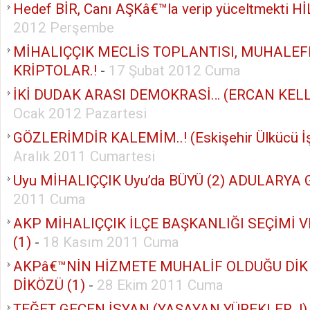
Hedef BİR, Canı AŞKâ€™la verip yüceltmekti Hİ
2012 Perşembe
MİHALIÇÇIK MECLİS TOPLANTISI, MUHALEF
KRİPTOLAR.!
-
17 Şubat 2012 Cuma
İKİ DUDAK ARASI DEMOKRASİ… (ERCAN KELL
Ocak 2012 Pazartesi
GÖZLERİMDİR KALEMİM..! (Eskişehir Ülkücü İş
Aralık 2011 Cumartesi
Uyu MİHALIÇÇIK Uyu’da BÜYÜ (2) ADULARYA G
2011 Cuma
AKP MİHALIÇÇIK İLÇE BAŞKANLIĞI SEÇİMİ 
(1)
-
18 Kasım 2011 Cuma
AKPâ€™NİN HİZMETE MUHALİF OLDUĞU DİK
DİKÖZÜ (1)
-
28 Ekim 2011 Cuma
TEĞET GEÇEN İSYAN (YAŞAYAN YÜREKLER..!)