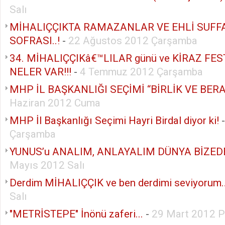
Salı
MİHALIÇÇIKTA RAMAZANLAR VE EHLİ SUFF
SOFRASI..!
-
22 Ağustos 2012 Çarşamba
34. MİHALIÇÇIKâ€™LILAR günü ve KİRAZ FE
NELER VAR!!!
-
4 Temmuz 2012 Çarşamba
MHP İL BAŞKANLIĞI SEÇİMİ “BİRLİK VE BER
Haziran 2012 Cuma
MHP İl Başkanlığı Seçimi Hayri Birdal diyor ki!
Çarşamba
YUNUS’u ANALIM, ANLAYALIM DÜNYA BİZED
Mayıs 2012 Salı
Derdim MİHALIÇÇIK ve ben derdimi seviyorum
Salı
"METRİSTEPE" İnönü zaferi...
-
29 Mart 2012 