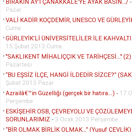
BIRAKIN AY’I ÇANAKKALE’YE AYAK BASIN…/
Pazar
VALİ KADİR KOÇDEMİR, UNESCO VE GÜRLEYİK
Cuma
GÜRLEYİK’Lİ ÜNİVERSİTELİLER İLE KAHVALTI
15 Şubat 2013 Cuma
"SAKLIKENT MİHALIÇÇIK VE TARİHÇESİ..." (2)
Pazartesi
“BU EŞSİZ İLÇE, HANGİ İLDEDİR SİZCE?” (SAK
Şubat 2013 Pazar
Azrailâ€™in Güzelliği (gerçek bir hatıra...)
-
17 
Perşembe
ESKİŞEHİR OSB, ÇEVREYOLU VE ÇÖZÜLEMEY
SORUNLARIMIZ
-
3 Ocak 2013 Perşembe
“BİR OLMAK BİRLİK OLMAK…” (Yusuf ÇEVLİK)