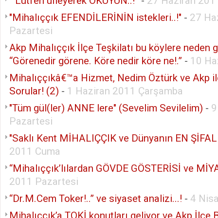
“ Lütfen üfleyerek OKUYUN..!”
-
27 Haziran 201
"Mihalıççık EFENDİLERİNİN istekleri..!"
-
27 Ha
Pazartesi
Akp Mihalıççık İlçe Teşkilatı bu köylere neden 
“Görenedir görene. Köre nedir köre ne!.”
-
10 Ha
Mihalıççıkâ€™a Hizmet, Nedim Öztürk ve Akp i
Sorular! (2)
-
1 Haziran 2011 Çarşamba
"Tüm gül(ler) ANNE lere" (Sevelim Sevilelim)
-
9
Pazartesi
"Saklı Kent MİHALIÇÇIK ve Dünyanın EN ŞİFALI
2011 Cuma
“Mihalıççık’lılardan GÖVDE GÖSTERİSİ ve MİYA
2011 Pazartesi
“Dr.M.Cem Toker!..” ve siyaset analizi...!
-
4 Nis
Mihalıççık’a TOKİ konutları geliyor ve Akp İlçe 