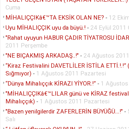
Cuma
MİHALIÇÇIKâ€™TA EKSİK OLAN NE?
-
12 Eki
Uyu MİHALIÇÇIK uyu da büyü.!
-
24 Eylül 2011
"Rahat uyuyun HABUR ÇADIR TİYATROSU İDARE
2011 Perşembe
"NE BIÇAKMIŞ ARKADAŞ..!"
-
24 Ağustos 201
“Kiraz Festivalini DAVETLİLER İSTİLA ETTİ.!.!”
Sığmıyor)
-
1 Ağustos 2011 Pazartesi
“Dünya Mihalıççık KİRAZI YİYOR.!”
-
1 Ağustos
"MİHALIÇÇIKâ€™LILAR günü ve KİRAZ festivali
Mihalıççık)
-
1 Ağustos 2011 Pazartesi
"Bazen yenilgilerdir ZAFERLERİN BÜYÜĞÜ...!"
-
Salı