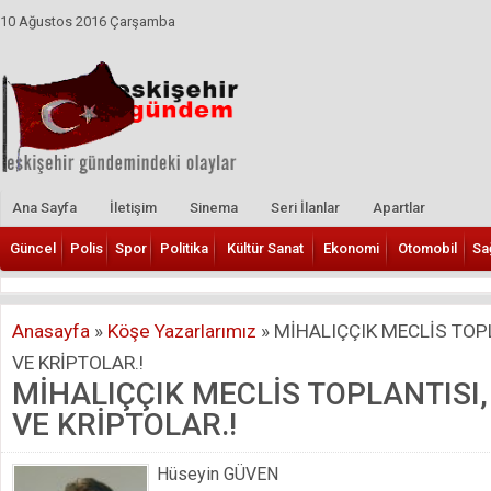
10 Ağustos 2016 Çarşamba
Ana Sayfa
İletişim
Sinema
Seri İlanlar
Apartlar
Güncel
Polis
Spor
Politika
Kültür Sanat
Ekonomi
Otomobil
Sa
Anasayfa
»
Köşe Yazarlarımız
»
MİHALIÇÇIK MECLİS TOP
VE KRİPTOLAR.!
MİHALIÇÇIK MECLİS TOPLANTISI
VE KRİPTOLAR.!
Hüseyin GÜVEN