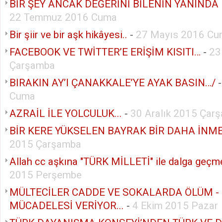
BİR ŞEY ANCAK DEĞERİNİ BİLENİN YANINDA K
22 Temmuz 2016 Cuma
Bir şiir ve bir aşk hikâyesi..
-
27 Mayıs 2016 C
FACEBOOK VE TWİTTER’E ERİŞİM KISITI…
-
23
Çarşamba
BIRAKIN AY’I ÇANAKKALE’YE AYAK BASIN…/
Cuma
AZRAİL İLE YOLCULUK...
-
30 Aralık 2015 Çar
BİR KERE YÜKSELEN BAYRAK BİR DAHA İNMEZ
2015 Çarşamba
Allah cc aşkına "TÜRK MİLLETİ" ile dalga geçme
2015 Perşembe
MÜLTECİLER CADDE VE SOKALARDA ÖLÜM -
MÜCADELESİ VERİYOR...
-
4 Ekim 2015 Pazar