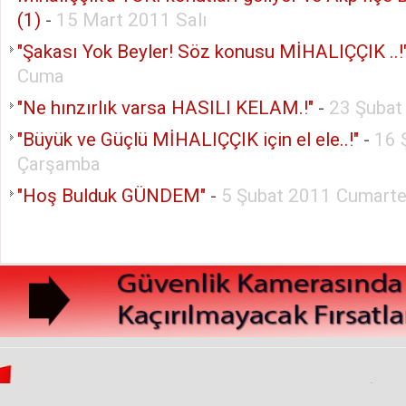
(1)
-
15 Mart 2011 Salı
"Şakası Yok Beyler! Söz konusu MİHALIÇÇIK ..!
Cuma
"Ne hınzırlık varsa HASILI KELAM.!"
-
23 Şubat
"Büyük ve Güçlü MİHALIÇÇIK için el ele..!"
-
16 
Çarşamba
"Hoş Bulduk GÜNDEM"
-
5 Şubat 2011 Cumarte