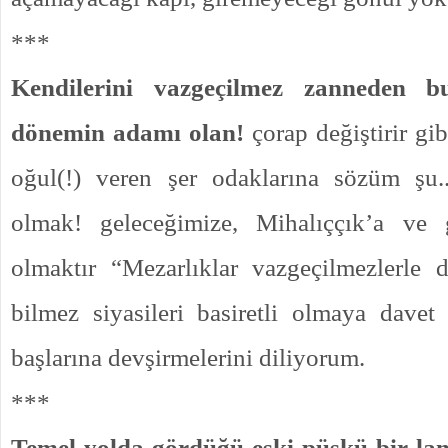
***
Kendilerini vazgeçilmez zanneden b
dönemin adamı olan!
çorap değiştirir gib
oğul(!) veren şer odaklarına sözüm şu.
olmak! geleceğimize, Mihalıççık’a ve 
olmaktır “Mezarlıklar vazgeçilmezlerle 
bilmez siyasileri basiretli olmaya davet e
başlarına devşirmelerini diliyorum.
***
Temel yolda gördüğü eski püskü bir la