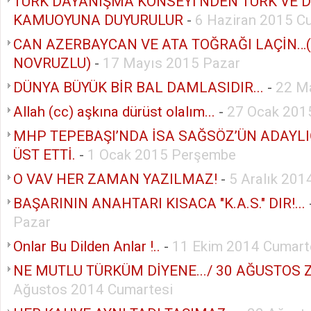
TÜRK DAYANIŞMA KONSEYİ’NDEN TÜRK VE 
KAMUOYUNA DUYURULUR
-
6 Haziran 2015 C
CAN AZERBAYCAN VE ATA TOĞRAĞI LAÇİN…
NOVRUZLU)
-
17 Mayıs 2015 Pazar
DÜNYA BÜYÜK BİR BAL DAMLASIDIR...
-
22 M
Allah (cc) aşkına dürüst olalım...
-
27 Ocak 2015
MHP TEPEBAŞI’NDA İSA SAĞSÖZ’ÜN ADAYLI
ÜST ETTİ.
-
1 Ocak 2015 Perşembe
O VAV HER ZAMAN YAZILMAZ!
-
5 Aralık 20
BAŞARININ ANAHTARI KISACA "K.A.S." DIR!...
Pazar
Onlar Bu Dilden Anlar !..
-
11 Ekim 2014 Cumart
NE MUTLU TÜRKÜM DİYENE.../ 30 AĞUSTOS ZA
Ağustos 2014 Cumartesi