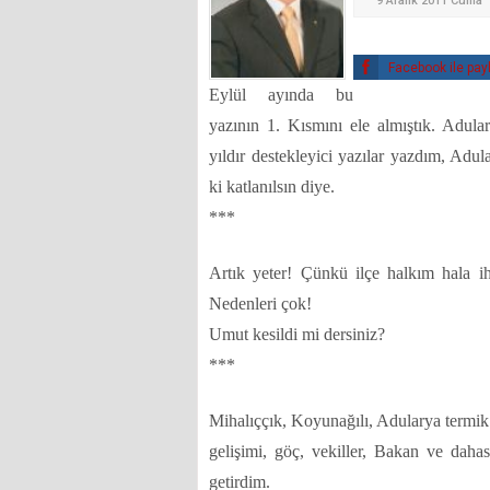
9 Aralık 2011 Cuma
Facebook ile pay
Eylül ayında bu
yazının 1. Kısmını ele almıştık. Adulary
yıldır destekleyici yazılar yazdım, Adul
ki katlanılsın diye.
***
Artık yeter! Çünkü ilçe halkım hala i
Nedenleri çok!
Umut kesildi mi dersiniz?
***
Mihalıççık, Koyunağılı, Adularya termik s
gelişimi, göç, vekiller, Bakan ve dahası
getirdim.