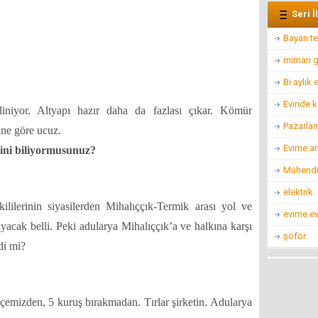
Seri İ
Bayan te
mimarı g
Bi aylık
Evinde k
iniyor. Altyapı hazır daha da fazlası çıkar. Kömür
Pazarla
ine göre ucuz.
Evime ar
ini biliyormusunuz?
Mühendis
elektrik
ililerinin siyasilerden Mihalıççık-Termik arası yol ve
evime ev
yacak belli. Peki adularya Mihalıççık’a ve halkına karşı
şöför
di mi?
lçemizden, 5 kuruş bırakmadan. Tırlar şirketin. Adularya