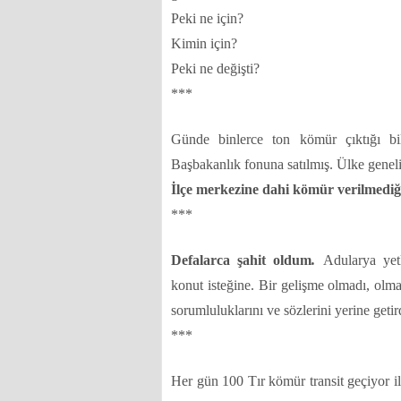
Peki ne için?
Kimin için?
Peki ne değişti?
***
Günde binlerce ton kömür çıktığı bil
Başbakanlık fonuna satılmış. Ülke genel
İlçe merkezine dahi kömür verilmediğ
***
Defalarca şahit oldum
.
Adularya yetk
konut isteğine. Bir gelişme olmadı, olma
sorumluluklarını ve sözlerini yerine getir
***
Her gün 100 Tır kömür transit geçiyor i