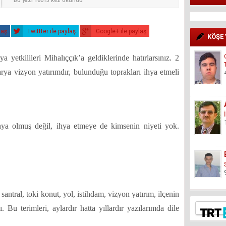
Bu yazı 16013 kez okundu
laş
Twittter ile paylaş
Google+ ile paylaş
KÖŞE
a yetkilileri Mihalıççık’a geldiklerinde hatırlarsınız. 2
arya vizyon yatırımdır, bulunduğu toprakları ihya etmeli
hya olmuş değil, ihya etmeye de kimsenin niyeti yok.
antral, toki konut, yol, istihdam, vizyon yatırım, ilçenin
. Bu terimleri, aylardır hatta yıllardır yazılarımda dile