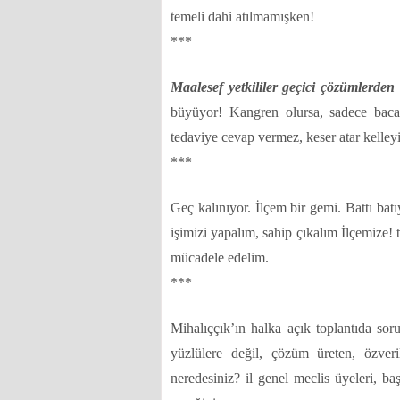
temeli dahi atılmamışken!
***
Maalesef yetkililer geçici çözümlerden
büyüyor! Kangren olursa, sadece bacağ
tedaviye cevap vermez, keser atar kelle
***
Geç kalınıyor. İlçem bir gemi. Battı batı
işimizi yapalım, sahip çıkalım İlçemize!
mücadele edelim.
***
Mihalıççık’ın halka açık toplantıda soru
yüzlülere değil, çözüm üreten, özveril
neredesiniz?
il genel meclis üyeleri, baş