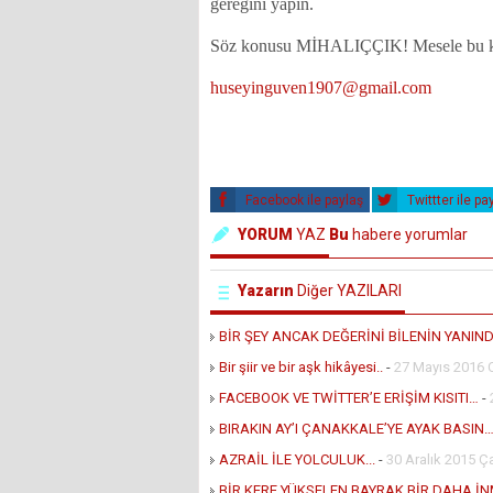
gereğini yapın.
Söz konusu MİHALIÇÇIK! Mesele bu ka
huseyinguven1907@gmail.com
Facebook ile paylaş
Twittter ile pa
YORUM
YAZ
Bu
habere yorumlar
Yazarın
Diğer YAZILARI
BİR ŞEY ANCAK DEĞERİNİ BİLENİN YANINDA
Bir şiir ve bir aşk hikâyesi..
-
27 Mayıs 2016
FACEBOOK VE TWİTTER’E ERİŞİM KISITI…
-
BIRAKIN AY’I ÇANAKKALE’YE AYAK BASIN…
AZRAİL İLE YOLCULUK...
-
30 Aralık 2015 
BİR KERE YÜKSELEN BAYRAK BİR DAHA İNM