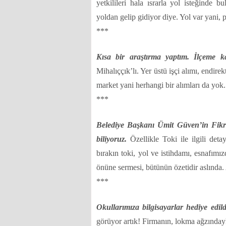
yetkilileri hala ısrarla yol isteğinde
yoldan gelip gidiyor diye. Yol var yani, 
***
Kısa bir araştırma yaptım. İlçeme ka
Mihalıççık’lı. Yer üstü işçi alımı, endir
market yani herhangi bir alımları da yok
***
Belediye Başkanı Ümit Güven’in Fikri 
biliyoruz.
Özellikle Toki ile ilgili deta
bırakın toki, yol ve istihdamı, esnafımı
önüne sermesi, bütünün özetidir aslında
***
Okullarımıza bilgisayarlar hediye edild
görüyor artık! Firmanın, lokma ağzınday