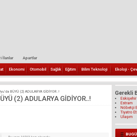
i İlanlar
Apartlar
at
Ekonomi
Otomobil
Sağlık
Eğitim
Bilim Teknoloji
Ekoloji - Çe
yu’da BÜYÜ (2) ADULARYA GİDİYOR..!
Gerekli B
ÜYÜ (2) ADULARYA GİDİYOR..!
Eskişehir
Estram
Nöbetçi 
Tiyatro Et
Ulaşım
BUGÜ