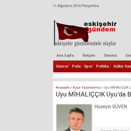
11 Ağustos 2016 Perşembe
Ana Sayfa
İletişim
Sinema
Ser
Güncel
Polis
Spor
Politika
Kültür San
Anasayfa
»
Köşe Yazarlarımız
»
Uyu MİHALIÇÇIK U
Uyu MİHALIÇÇIK Uyu’da B
Hüseyin GÜVEN