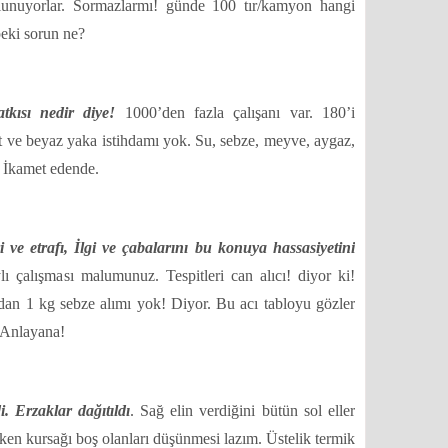
 bulunuyorlar. Sormazlarmı! günde 100 tır/kamyon hangi
peki sorun ne?
tkısı nedir diye!
1000’den fazla çalışanı var. 180’i
ekt ve beyaz yaka istihdamı yok. Su, sebze, meyve, aygaz,
. İkamet edende.
ve etrafı, İlgi ve çabalarını bu konuya hassasiyetini
ylı çalışması malumunuz. Tespitleri can alıcı! diyor ki!
zdan
1 kg
sebze alımı yok! Diyor. Bu acı tabloyu gözler
. Anlayana!
i. Erzaklar dağıtıldı
. Sağ elin verdiğini bütün sol eller
ken kursağı boş olanları düşünmesi lazım. Üstelik termik