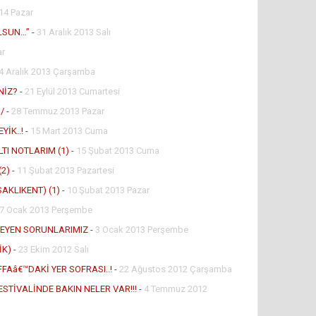
14 Pazar
LSUN…”
-
31 Aralık 2013 Salı
ar
4 Aralık 2013 Çarşamba
NİZ?
-
21 Eylül 2013 Cumartesi
/
-
28 Temmuz 2013 Pazar
YİK..!
-
15 Mart 2013 Cuma
TI NOTLARIM (1)
-
15 Şubat 2013 Cuma
(2)
-
11 Şubat 2013 Pazartesi
SAKLIKENT) (1)
-
10 Şubat 2013 Pazar
7 Ocak 2013 Perşembe
MEYEN SORUNLARIMIZ
-
3 Ocak 2013 Perşembe
İK)
-
23 Ekim 2012 Salı
Aâ€™DAKİ YER SOFRASI..!
-
22 Ağustos 2012 Çarşamba
ESTİVALİNDE BAKIN NELER VAR!!!
-
4 Temmuz 2012