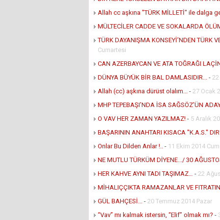
Allah cc aşkına "TÜRK MİLLETİ" ile dalga g
MÜLTECİLER CADDE VE SOKALARDA ÖLÜM 
TÜRK DAYANIŞMA KONSEYİ’NDEN TÜRK 
Cumartesi
CAN AZERBAYCAN VE ATA TOĞRAĞI LAÇİ
DÜNYA BÜYÜK BİR BAL DAMLASIDIR...
-
22
Allah (cc) aşkına dürüst olalım...
-
27 Ocak 2
MHP TEPEBAŞI’NDA İSA SAĞSÖZ’ÜN ADAYL
O VAV HER ZAMAN YAZILMAZ!
-
5 Aralık 
BAŞARININ ANAHTARI KISACA "K.A.S." DIR!.
Onlar Bu Dilden Anlar !..
-
11 Ekim 2014 Cuma
NE MUTLU TÜRKÜM DİYENE.../ 30 AĞUSTOS
HER KAHVE AYNI TADI TAŞIMAZ…
-
22 Ağu
MİHALIÇÇIKTA RAMAZANLAR VE FITRATI
GÜL BAHÇESİ...
-
20 Temmuz 2014 Pazar
“Vav” mı kalmak istersin, “Elif” olmak mı?
-