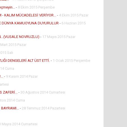
eçmeyin...
-
8 Ekim 2015 Perşembe
- KALIM MÜCADELESİ VERİYOR...
-
4 Ekim 2015 Pazar
VE DÜNYA KAMUOYUNA DUYURULUR
-
6 Haziran 2015
N…(VUSALE NOVRUZLU)
-
17 Mayıs 2015 Pazar
 Mart 2015 Pazar
015 Salı
IĞI DENGELERİ ALT ÜST ETTİ.
-
1 Ocak 2015 Perşembe
2014 Cuma
..
-
9 Kasım 2014 Pazar
rtesi
 ZAFERİ...
-
30 Ağustos 2014 Cumartesi
stos 2014 Cuma
N BAYRAMI…
-
28 Temmuz 2014 Pazartesi
3 Mayıs 2014 Cumartesi