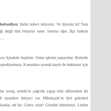
 bahsediyor,
bizler tedavi istiyoruz. Ve diyoruz ki! Yara
ı değil tüm bünyeyi sarar. Sararsa eğer, İlçe halkım
yi…
yor. İçindede hepimiz. Onlar işlerini yapıyorlar. Bizlerde
 topraklarımıza. Kanunlara uymak kaydı ile hakkımız için
lar sorup, termik’te yağcılık yapıp özür dileyenlere iki
i siyasilere ihtiyacı var.
Mihalıççık’ın ileri gelenleri
kanlar, stk’lar. Görev sizin! Görelim hünerinizi. Lütfen