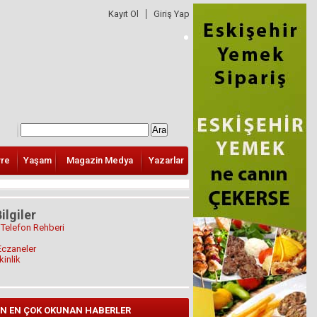
Kayıt Ol
Giriş Yap
vre
Yaşam
Magazin Medya
Yazarlar
ilgiler
 Telefon Rehberi
Eczaneler
kinlik
N EN ÇOK OKUNAN HABERLER