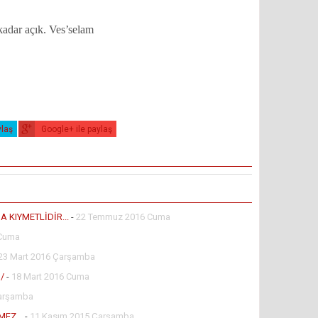
dar açık. Ves’selam
ylaş
Google+ ile paylaş
 KIYMETLİDİR...
-
22 Temmuz 2016 Cuma
 Cuma
23 Mart 2016 Çarşamba
/
-
18 Mart 2016 Cuma
Çarşamba
EZ...
-
11 Kasım 2015 Çarşamba