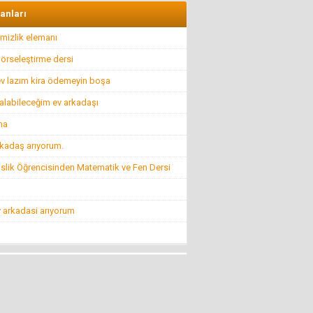
İlkyardımcılara kim yardım edecek!..
lanları
8 Nisan 2016 Cuma
mizlik elemanı
örseleştirme dersi
Hüseyin GÜVEN
BİR ŞEY ANCAK DEĞERİNİ BİLENİN YANINDA
 ev lazım kira ödemeyin boşa
KIYMETLİDİR...
22 Temmuz 2016 Cuma
alabileceğim ev arkadaşı
ma
Konuk Yazar
Belediyeyi hesap uzmanı yönetiyor ama balık
kadaş arıyorum.
istifi tramvay zarar ediyor!
19 Haziran 2016 Pazar
lik Öğrencisinden Matematik ve Fen Dersi
Mehmet KIZILKAYA
 arkadasi arıyorum
FETÖ! (ABD ve CIA Adına Dizayn Edilmiş
Projenin BAŞI)
8 Ağustos 2016 Pazartesi
Mehti Saraç
EBRUCUUMA İLK EVLULUK TEKLUFUMDUR
22 Mart 2016 Salı