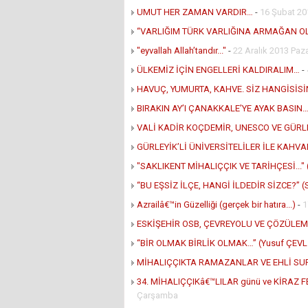
UMUT HER ZAMAN VARDIR…
-
16 Şubat 20
“VARLIĞIM TÜRK VARLIĞINA ARMAĞAN O
"eyvallah Allah’tandır..."
-
22 Aralık 2013 Paz
ÜLKEMİZ İÇİN ENGELLERİ KALDIRALIM…
-
HAVUÇ, YUMURTA, KAHVE. SİZ HANGİSİSİ
BIRAKIN AY’I ÇANAKKALE’YE AYAK BASIN…
VALİ KADİR KOÇDEMİR, UNESCO VE GÜRLE
GÜRLEYİK’Lİ ÜNİVERSİTELİLER İLE KAHVAL
"SAKLIKENT MİHALIÇÇIK VE TARİHÇESİ..." 
“BU EŞSİZ İLÇE, HANGİ İLDEDİR SİZCE?” (
Azrailâ€™in Güzelliği (gerçek bir hatıra...)
-
1
ESKİŞEHİR OSB, ÇEVREYOLU VE ÇÖZÜLE
“BİR OLMAK BİRLİK OLMAK…” (Yusuf ÇEVL
MİHALIÇÇIKTA RAMAZANLAR VE EHLİ SUFF
34. MİHALIÇÇIKâ€™LILAR günü ve KİRAZ F
Çarşamba