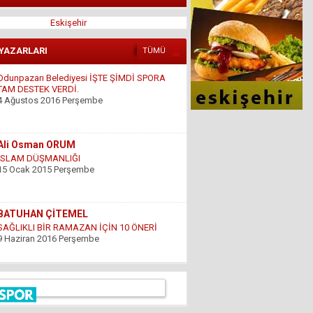
Eskişehir
Odunpazarı Belediyesi İŞTE ŞİMDİ SPORA
TAM DESTEK VERDİ.
 YAZARLARI
TÜMÜ
4 Ağustos 2016 Perşembe
Ali Osman ORUM
İSLAM DÜŞMANLIĞI
15 Ocak 2015 Perşembe
BATUHAN ÇİTEMEL
SAĞLIKLI BİR RAMAZAN İÇİN 10 ÖNERİ
9 Haziran 2016 Perşembe
GÜNDOĞDU YILDIRIM
ÇARESİZLİK
9 Haziran 2016 Perşembe
Hüseyin DÜŞ