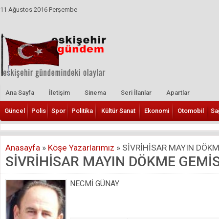
11 Ağustos 2016 Perşembe
Ana Sayfa
İletişim
Sinema
Seri İlanlar
Apartlar
Güncel
Polis
Spor
Politika
Kültür Sanat
Ekonomi
Otomobil
Sa
Anasayfa
»
Köşe Yazarlarımız
»
SİVRİHİSAR MAYIN DÖKM
SİVRİHİSAR MAYIN DÖKME GEMİS
NECMİ GÜNAY