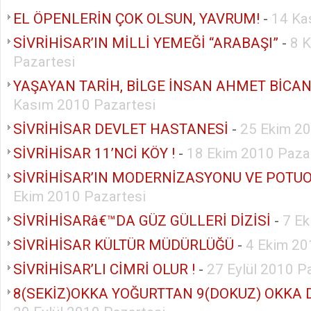
EL ÖPENLERİN ÇOK OLSUN, YAVRUM!
-
14 Ka
SİVRİHİSAR’IN MİLLİ YEMEĞİ “ARABAŞI”
-
8 
Pazartesi
YAŞAYAN TARİH, BİLGE İNSAN AHMET BİCA
Kasım 2010 Pazartesi
SİVRİHİSAR DEVLET HASTANESİ
-
25 Ekim 20
SİVRİHİSAR 11’NCİ KÖY !
-
18 Ekim 2010 Paza
SİVRİHİSAR’IN MODERNİZASYONU VE POTUO
Ekim 2010 Pazartesi
SİVRİHİSARâ€™DA GÜZ GÜLLERİ DİZİSİ
-
7 E
SİVRİHİSAR KÜLTÜR MÜDÜRLÜĞÜ
-
4 Ekim 20
SİVRİHİSAR’LI CİMRİ OLUR !
-
27 Eylül 2010 P
8(SEKİZ)OKKA YOĞURTTAN 9(DOKUZ) OKKA