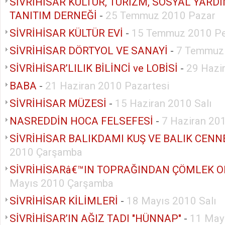
SİVRİHİSAR KÜLTÜR, TURİZM, SOSYAL YAR
TANITIM DERNEĞİ
-
25 Temmuz 2010 Pazar
SİVRİHİSAR KÜLTÜR EVİ
-
15 Temmuz 2010 P
SİVRİHİSAR DÖRTYOL VE SANAYİ
-
7 Temmuz
SİVRİHİSAR’LILIK BİLİNCİ ve LOBİSİ
-
29 Hazi
BABA
-
21 Haziran 2010 Pazartesi
SİVRİHİSAR MÜZESİ
-
15 Haziran 2010 Salı
NASREDDİN HOCA FELSEFESİ
-
7 Haziran 20
SİVRİHİSAR BALIKDAMI KUŞ VE BALIK CENN
2010 Çarşamba
SİVRİHİSARâ€™IN TOPRAĞINDAN ÇÖMLEK 
Mayıs 2010 Çarşamba
SİVRİHİSAR KİLİMLERİ
-
18 Mayıs 2010 Salı
SİVRİHİSAR’IN AĞIZ TADI "HÜNNAP"
-
11 Mayı