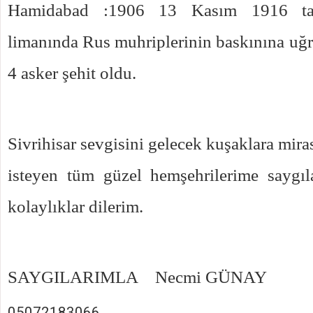
Hamidabad :1906 13 Kasım 1916 tar
limanında Rus muhriplerinin baskınına uğra
4 asker şehit oldu.
Sivrihisar sevgisini gelecek kuşaklara mir
isteyen tüm güzel hemşehrilerime saygıla
kolaylıklar dilerim.
SAYGILARIMLA Necmi GÜNAY
05072183066