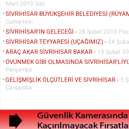
Mart 2010 Salı
SİVRİHİSAR BÜYÜKŞEHİR BELEDİYESİ (RÜYA
Cumartesi
SİVRİHİSAR’IN GELECEĞİ
-
28 Şubat 2010 Paz
SİVRİHİSAR TEYYARESİ (UÇAĞIMIZ)
-
24 Şub
ARAÇ AKAR SİVRİHİSAR BAKAR
-
19 Şubat 2
ÖVÜNMEK GİBİ OLMASINDA SİVRİHİSAR’LIYI
Perşembe
GELİŞMİŞLİK ÖLÇÜTLERİ VE SİVRİHİSAR
-
3 
Çarşamba