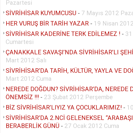
Pazartesi
SİVRİHİSAR KUYUMCUSU
-
7 Mayıs 2012 Paza
HER VURUŞ BİR TARİH YAZAR
-
19 Nisan 201
SİVRİHİSAR KADERİNE TERK EDİLEMEZ !
-
31
Cumartesi
ÇANAKKALE SAVAŞI’NDA SİVRİHİSAR’LI ŞEH
Mart 2012 Salı
SİVRİHİSAR’DA TARİH, KÜLTÜR, YAYLA VE D
Mart 2012 Cuma
NEREDE DOĞDUN? SİVRİHİSAR’DA, NEREDE 
ÖNEMSİZ !!!
-
23 Şubat 2012 Perşembe
BİZ SİVRİHİSAR’LIYIZ YA ÇOCUKLARIMIZ!
-
1
SİVRİHİSAR’DA 2.NCİ GELENEKSEL “ARABAŞI”
BERABERLİK GÜNÜ
-
27 Ocak 2012 Cuma