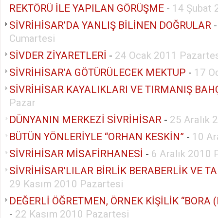
REKTÖRÜ İLE YAPILAN GÖRÜŞME
-
14 Şubat 
SİVRİHİSAR’DA YANLIŞ BİLİNEN DOĞRULAR
Cumartesi
SİVDER ZİYARETLERİ
-
24 Ocak 2011 Pazartes
SİVRİHİSAR’A GÖTÜRÜLECEK MEKTUP
-
17 O
SİVRİHİSAR KAYALIKLARI VE TIRMANIŞ BAH
Pazar
DÜNYANIN MERKEZİ SİVRİHİSAR
-
25 Aralık 
BÜTÜN YÖNLERİYLE “ORHAN KESKİN”
-
10 Ar
SİVRİHİSAR MİSAFİRHANESİ
-
6 Aralık 2010 
SİVRİHİSAR’LILAR BİRLİK BERABERLİK VE T
29 Kasım 2010 Pazartesi
DEĞERLİ ÖĞRETMEN, ÖRNEK KİŞİLİK “BORA 
-
22 Kasım 2010 Pazartesi