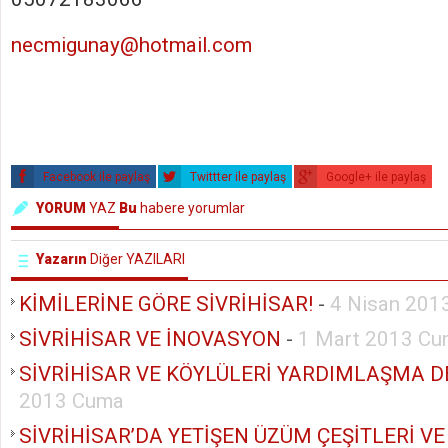
necmigunay@hotmail.com
Facebook ile paylaş
Twittter ile paylaş
Google+ ile paylaş
YORUM
YAZ
Bu
habere yorumlar
Yazarın
Diğer YAZILARI
KİMİLERİNE GÖRE SİVRİHİSAR!
-
4 Nisan 201
SİVRİHİSAR VE İNOVASYON
-
1 Mart 2013 C
SİVRİHİSAR VE KÖYLÜLERİ YARDIMLAŞMA D
2013 Cuma
SİVRİHİSAR’DA YETİŞEN ÜZÜM ÇEŞİTLERİ VE