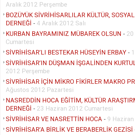
Aralık 2012 Perşembe
BOZÜYÜK SİVRİHİSARLILAR KÜLTÜR, SOSY
DERNEĞİ
-
4 Aralık 2012 Salı
KURBAN BAYRAMINIZ MÜBAREK OLSUN
-
20
Cumartesi
SİVRİHİSAR’LI BESTEKAR HÜSEYİN ERBAY
-
1
SİVRİHİSAR’IN DÜŞMAN İŞGALİNDEN KURT
2012 Perşembe
SİVRİHİSAR İÇİN MİKRO FİKİRLER MAKRO P
Ağustos 2012 Pazartesi
NASREDDİN HOCA EĞİTİM, KÜLTÜR ARAŞTIR
DERNEĞİ
-
23 Haziran 2012 Cumartesi
SİVRİHİSAR VE NASRETTİN HOCA
-
9 Haziran
SİVRİHİSAR’A BİRLİK VE BERABERLİK GEZİSİ