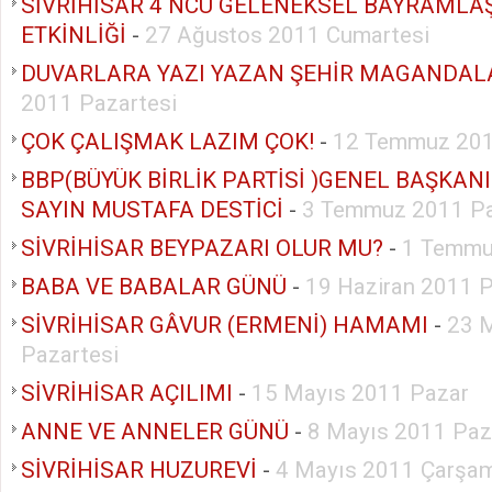
SİVRİHİSAR 4 NCÜ GELENEKSEL BAYRAMLA
ETKİNLİĞİ
-
27 Ağustos 2011 Cumartesi
DUVARLARA YAZI YAZAN ŞEHİR MAGANDAL
2011 Pazartesi
ÇOK ÇALIŞMAK LAZIM ÇOK!
-
12 Temmuz 201
BBP(BÜYÜK BİRLİK PARTİSİ )GENEL BAŞKAN
SAYIN MUSTAFA DESTİCİ
-
3 Temmuz 2011 P
SİVRİHİSAR BEYPAZARI OLUR MU?
-
1 Temmu
BABA VE BABALAR GÜNÜ
-
19 Haziran 2011 
SİVRİHİSAR GÂVUR (ERMENİ) HAMAMI
-
23 
Pazartesi
SİVRİHİSAR AÇILIMI
-
15 Mayıs 2011 Pazar
ANNE VE ANNELER GÜNÜ
-
8 Mayıs 2011 Paz
SİVRİHİSAR HUZUREVİ
-
4 Mayıs 2011 Çarşa