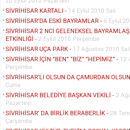
20 Eylül 2010 Pazartesi
SİVRİHİSAR KARTALI
-
14 Eylül 2010 Salı
SİVRİHİSAR’DA ESKİ BAYRAMLAR
-
6 Eylül 2
SİVRİHİSAR 2 NCİ GELENEKSEL BAYRAMLA
ETKİNLİĞİ
-
2 Eylül 2010 Perşembe
SİVRİHİSAR UÇA PARK
-
17 Ağustos 2010 Sal
SİVRİHİSAR İÇİN ”BEN” ”BİZ” ”HEPİMİZ”
-
12 
Perşembe
SİVRİHİSAR’LI OLSUN DA ÇAMURDAN OLSU
Cuma
SİVRİHİSAR BELEDİYE BAŞKAN VEKİLİ
-
2 Ağ
Pazartesi
SİVRİHİSAR’ DA BİRLİK BERABERLİK
-
28 Tem
Çarşamba