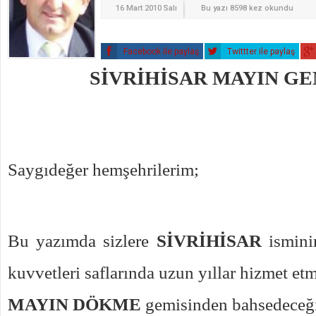
16 Mart 2010 Salı
Bu yazı 8598 kez okundu
Facebook ile paylaş
Twittter ile paylaş
SİVRİHİSAR MAYIN GE
Saygıdeğer hemşehrilerim;
Bu yazımda sizlere
SİVRİHİSAR
isminin
kuvvetleri saflarında uzun yıllar hizmet et
MAYIN DÖKME
gemisinden bahsedeceğ