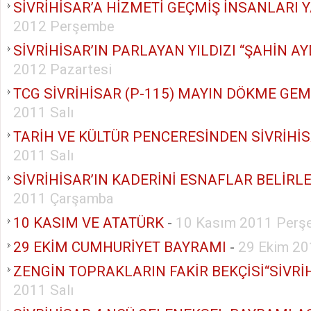
SİVRİHİSAR’A HİZMETİ GEÇMİŞ İNSANLARI
2012 Perşembe
SİVRİHİSAR’IN PARLAYAN YILDIZI “ŞAHİN A
2012 Pazartesi
TCG SİVRİHİSAR (P-115) MAYIN DÖKME GEM
2011 Salı
TARİH VE KÜLTÜR PENCERESİNDEN SİVRİHİ
2011 Salı
SİVRİHİSAR’IN KADERİNİ ESNAFLAR BELİRLE
2011 Çarşamba
10 KASIM VE ATATÜRK
-
10 Kasım 2011 Perş
29 EKİM CUMHURİYET BAYRAMI
-
29 Ekim 20
ZENGİN TOPRAKLARIN FAKİR BEKÇİSİ“SİVRİ
2011 Salı