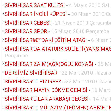
SİVRİHİSAR SAAT KULESİ
-
4 Mayıs 2010 Salı
SİVRİHİSAR İNCİLİ KÜPESİ
-
30 Nisan 2010 C
SİVRİHİSAR CEBESİ
-
21 Nisan 2010 Çarşamb
SİVRİHİSAR SPOR
-
15 Nisan 2010 Perşembe
SİVRİHİSARâ€™DAKİ EĞİTİM ATAĞI
-
6 Nisan 
Perşembe
SİVRİHİSAR ZAİM(AĞA)OĞLU KONAĞI
-
25 Ma
DERSİMİZ SİVRİHİSAR
-
22 Mart 2010 Pazart
SİVRİHİSAR’LI HIZIRBEY
-
22 Mart 2010 Pazar
SİVRİHİSAR MAYIN DÖKME GEMİSİ
-
16 Mart
SİVRİHİSAR’LILAR ARABAŞI GECESİ
-
14 Mart
SİVRİHİSAR’LI MÜLAZIM (TEĞMEN) AHMET 