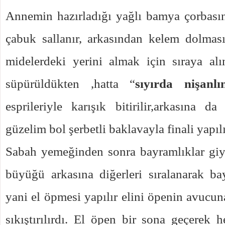
Annemin hazırladığı yağlı bamya çorbası
çabuk sallanır, arkasından kelem dolmas
midelerdeki yerini almak için sıraya alın
süpürüldükten ,hatta “
sıyırda nişanl
esprileriyle karışık bitirilir,arkasına 
güzelim bol şerbetli baklavayla finali yapılı
Sabah yemeğinden sonra bayramlıklar giy
büyüğü arkasına diğerleri sıralanarak b
yani el öpmesi yapılır elini öpenin avucun
sıkıştırılırdı. El öpen bir sona geçerek h