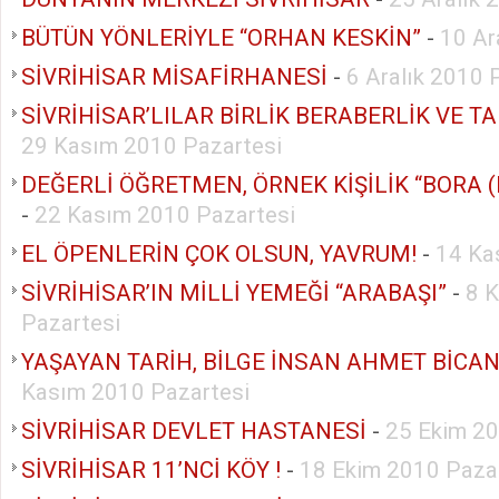
BÜTÜN YÖNLERİYLE “ORHAN KESKİN”
-
10 Ar
SİVRİHİSAR MİSAFİRHANESİ
-
6 Aralık 2010 
SİVRİHİSAR’LILAR BİRLİK BERABERLİK VE T
29 Kasım 2010 Pazartesi
DEĞERLİ ÖĞRETMEN, ÖRNEK KİŞİLİK “BORA 
-
22 Kasım 2010 Pazartesi
EL ÖPENLERİN ÇOK OLSUN, YAVRUM!
-
14 Ka
SİVRİHİSAR’IN MİLLİ YEMEĞİ “ARABAŞI”
-
8 
Pazartesi
YAŞAYAN TARİH, BİLGE İNSAN AHMET BİCA
Kasım 2010 Pazartesi
SİVRİHİSAR DEVLET HASTANESİ
-
25 Ekim 20
SİVRİHİSAR 11’NCİ KÖY !
-
18 Ekim 2010 Paza