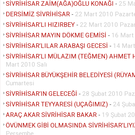
SİVRİHİSAR ZAİM(AĞA)OĞLU KONAĞI
-
25 Ma
DERSİMİZ SİVRİHİSAR
-
22 Mart 2010 Pazart
SİVRİHİSAR’LI HIZIRBEY
-
22 Mart 2010 Pazar
SİVRİHİSAR MAYIN DÖKME GEMİSİ
-
16 Mart
SİVRİHİSAR’LILAR ARABAŞI GECESİ
-
14 Mart
SİVRİHİSAR’LI MÜLAZIM (TEĞMEN) AHMET 
Mart 2010 Salı
SİVRİHİSAR BÜYÜKŞEHİR BELEDİYESİ (RÜYA
Cumartesi
SİVRİHİSAR’IN GELECEĞİ
-
28 Şubat 2010 Paz
SİVRİHİSAR TEYYARESİ (UÇAĞIMIZ)
-
24 Şub
ARAÇ AKAR SİVRİHİSAR BAKAR
-
19 Şubat 2
ÖVÜNMEK GİBİ OLMASINDA SİVRİHİSAR’LIYI
Perşembe