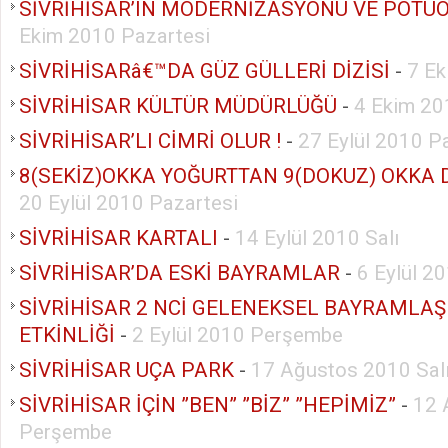
SİVRİHİSAR’IN MODERNİZASYONU VE POTUO
Ekim 2010 Pazartesi
SİVRİHİSARâ€™DA GÜZ GÜLLERİ DİZİSİ
-
7 E
SİVRİHİSAR KÜLTÜR MÜDÜRLÜĞÜ
-
4 Ekim 20
SİVRİHİSAR’LI CİMRİ OLUR !
-
27 Eylül 2010 P
8(SEKİZ)OKKA YOĞURTTAN 9(DOKUZ) OKKA
20 Eylül 2010 Pazartesi
SİVRİHİSAR KARTALI
-
14 Eylül 2010 Salı
SİVRİHİSAR’DA ESKİ BAYRAMLAR
-
6 Eylül 2
SİVRİHİSAR 2 NCİ GELENEKSEL BAYRAMLA
ETKİNLİĞİ
-
2 Eylül 2010 Perşembe
SİVRİHİSAR UÇA PARK
-
17 Ağustos 2010 Sal
SİVRİHİSAR İÇİN ”BEN” ”BİZ” ”HEPİMİZ”
-
12 
Perşembe