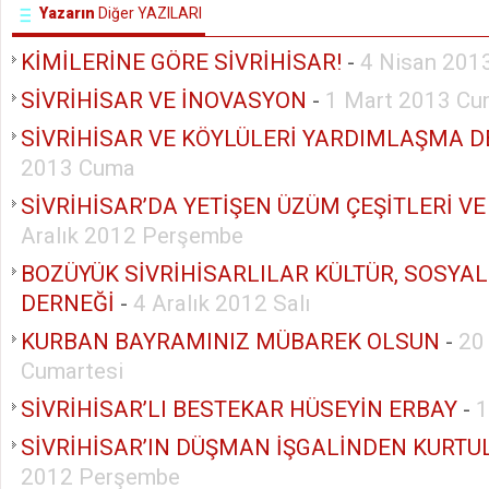
Yazarın
Diğer YAZILARI
KİMİLERİNE GÖRE SİVRİHİSAR!
-
4 Nisan 201
SİVRİHİSAR VE İNOVASYON
-
1 Mart 2013 C
SİVRİHİSAR VE KÖYLÜLERİ YARDIMLAŞMA D
2013 Cuma
SİVRİHİSAR’DA YETİŞEN ÜZÜM ÇEŞİTLERİ VE
Aralık 2012 Perşembe
BOZÜYÜK SİVRİHİSARLILAR KÜLTÜR, SOSY
DERNEĞİ
-
4 Aralık 2012 Salı
KURBAN BAYRAMINIZ MÜBAREK OLSUN
-
20
Cumartesi
SİVRİHİSAR’LI BESTEKAR HÜSEYİN ERBAY
-
1
SİVRİHİSAR’IN DÜŞMAN İŞGALİNDEN KURT
2012 Perşembe