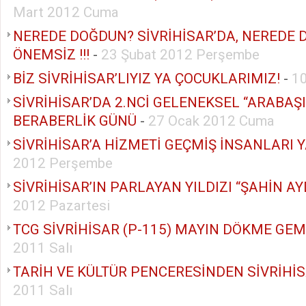
Mart 2012 Cuma
NEREDE DOĞDUN? SİVRİHİSAR’DA, NEREDE 
ÖNEMSİZ !!!
-
23 Şubat 2012 Perşembe
BİZ SİVRİHİSAR’LIYIZ YA ÇOCUKLARIMIZ!
-
1
SİVRİHİSAR’DA 2.NCİ GELENEKSEL “ARABAŞI”
BERABERLİK GÜNÜ
-
27 Ocak 2012 Cuma
SİVRİHİSAR’A HİZMETİ GEÇMİŞ İNSANLARI
2012 Perşembe
SİVRİHİSAR’IN PARLAYAN YILDIZI “ŞAHİN A
2012 Pazartesi
TCG SİVRİHİSAR (P-115) MAYIN DÖKME GEM
2011 Salı
TARİH VE KÜLTÜR PENCERESİNDEN SİVRİHİ
2011 Salı