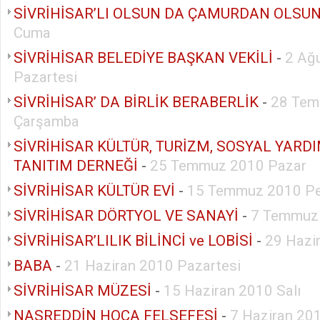
SİVRİHİSAR’LI OLSUN DA ÇAMURDAN OLSU
Cuma
SİVRİHİSAR BELEDİYE BAŞKAN VEKİLİ
-
2 Ağ
Pazartesi
SİVRİHİSAR’ DA BİRLİK BERABERLİK
-
28 Tem
Çarşamba
SİVRİHİSAR KÜLTÜR, TURİZM, SOSYAL YAR
TANITIM DERNEĞİ
-
25 Temmuz 2010 Pazar
SİVRİHİSAR KÜLTÜR EVİ
-
15 Temmuz 2010 P
SİVRİHİSAR DÖRTYOL VE SANAYİ
-
7 Temmuz
SİVRİHİSAR’LILIK BİLİNCİ ve LOBİSİ
-
29 Hazi
BABA
-
21 Haziran 2010 Pazartesi
SİVRİHİSAR MÜZESİ
-
15 Haziran 2010 Salı
NASREDDİN HOCA FELSEFESİ
-
7 Haziran 20