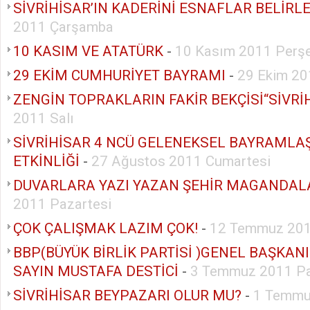
SİVRİHİSAR’IN KADERİNİ ESNAFLAR BELİRLE
2011 Çarşamba
10 KASIM VE ATATÜRK
-
10 Kasım 2011 Perş
29 EKİM CUMHURİYET BAYRAMI
-
29 Ekim 20
ZENGİN TOPRAKLARIN FAKİR BEKÇİSİ“SİVRİ
2011 Salı
SİVRİHİSAR 4 NCÜ GELENEKSEL BAYRAMLA
ETKİNLİĞİ
-
27 Ağustos 2011 Cumartesi
DUVARLARA YAZI YAZAN ŞEHİR MAGANDAL
2011 Pazartesi
ÇOK ÇALIŞMAK LAZIM ÇOK!
-
12 Temmuz 201
BBP(BÜYÜK BİRLİK PARTİSİ )GENEL BAŞKAN
SAYIN MUSTAFA DESTİCİ
-
3 Temmuz 2011 P
SİVRİHİSAR BEYPAZARI OLUR MU?
-
1 Temmu