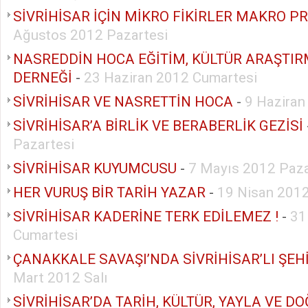
SİVRİHİSAR İÇİN MİKRO FİKİRLER MAKRO P
Ağustos 2012 Pazartesi
NASREDDİN HOCA EĞİTİM, KÜLTÜR ARAŞTIR
DERNEĞİ
-
23 Haziran 2012 Cumartesi
SİVRİHİSAR VE NASRETTİN HOCA
-
9 Haziran
SİVRİHİSAR’A BİRLİK VE BERABERLİK GEZİSİ
Pazartesi
SİVRİHİSAR KUYUMCUSU
-
7 Mayıs 2012 Paza
HER VURUŞ BİR TARİH YAZAR
-
19 Nisan 201
SİVRİHİSAR KADERİNE TERK EDİLEMEZ !
-
31
Cumartesi
ÇANAKKALE SAVAŞI’NDA SİVRİHİSAR’LI ŞEH
Mart 2012 Salı
SİVRİHİSAR’DA TARİH, KÜLTÜR, YAYLA VE D