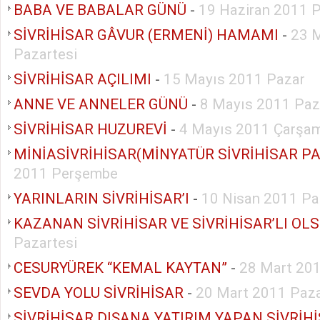
BABA VE BABALAR GÜNÜ
-
19 Haziran 2011 
SİVRİHİSAR GÂVUR (ERMENİ) HAMAMI
-
23 
Pazartesi
SİVRİHİSAR AÇILIMI
-
15 Mayıs 2011 Pazar
ANNE VE ANNELER GÜNÜ
-
8 Mayıs 2011 Paz
SİVRİHİSAR HUZUREVİ
-
4 Mayıs 2011 Çarşa
MİNİASİVRİHİSAR(MİNYATÜR SİVRİHİSAR PA
2011 Perşembe
YARINLARIN SİVRİHİSAR’I
-
10 Nisan 2011 Pa
KAZANAN SİVRİHİSAR VE SİVRİHİSAR’LI OL
Pazartesi
CESURYÜREK “KEMAL KAYTAN”
-
28 Mart 201
SEVDA YOLU SİVRİHİSAR
-
20 Mart 2011 Paz
SİVRİHİSAR DIŞANA YATIRIM YAPAN SİVRİH