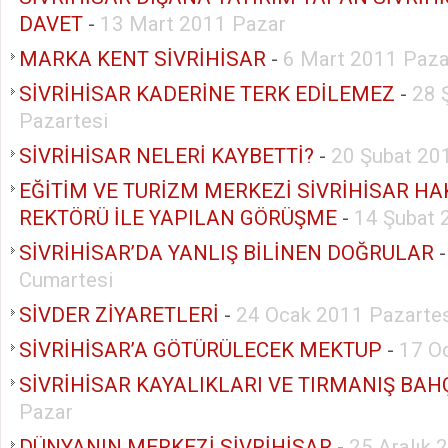
DAVET
-
13 Mart 2011 Pazar
MARKA KENT SİVRİHİSAR
-
6 Mart 2011 Paza
SİVRİHİSAR KADERİNE TERK EDİLEMEZ
-
28 
Pazartesi
SİVRİHİSAR NELERİ KAYBETTİ?
-
20 Şubat 20
EĞİTİM VE TURİZM MERKEZİ SİVRİHİSAR H
REKTÖRÜ İLE YAPILAN GÖRÜŞME
-
14 Şubat 
SİVRİHİSAR’DA YANLIŞ BİLİNEN DOĞRULAR
Cumartesi
SİVDER ZİYARETLERİ
-
24 Ocak 2011 Pazartes
SİVRİHİSAR’A GÖTÜRÜLECEK MEKTUP
-
17 O
SİVRİHİSAR KAYALIKLARI VE TIRMANIŞ BAH
Pazar
DÜNYANIN MERKEZİ SİVRİHİSAR
-
25 Aralık 