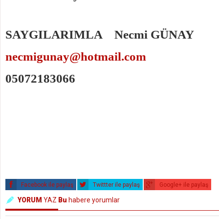
SAYGILARIMLA Necmi GÜNAY
necmigunay@hotmail.com
05072183066
Facebook ile paylaş
Twittter ile paylaş
Google+ ile paylaş
YORUM
YAZ
Bu
habere yorumlar