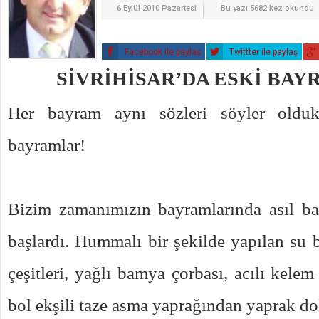
6 Eylül 2010 Pazartesi
Bu yazı 5682 kez okundu
Facebook ile paylaş
Twittter ile paylaş
SİVRİHİSAR’DA ESKİ BA
Her bayram aynı sözleri söyler oldu
bayramlar!
Bizim zamanımızın bayramlarında asıl b
başlardı. Hummalı bir şekilde yapılan su b
çeşitleri, yağlı bamya çorbası, acılı kele
bol ekşili taze asma yaprağından yaprak do