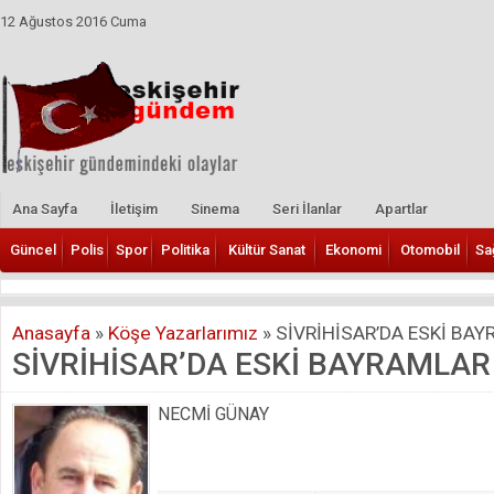
12 Ağustos 2016 Cuma
Ana Sayfa
İletişim
Sinema
Seri İlanlar
Apartlar
Güncel
Polis
Spor
Politika
Kültür Sanat
Ekonomi
Otomobil
Sa
Anasayfa
»
Köşe Yazarlarımız
»
SİVRİHİSAR’DA ESKİ BA
SİVRİHİSAR’DA ESKİ BAYRAMLAR
NECMİ GÜNAY