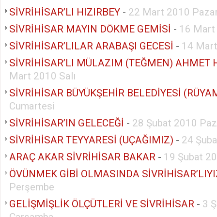
SİVRİHİSAR’LI HIZIRBEY
-
22 Mart 2010 Pazar
SİVRİHİSAR MAYIN DÖKME GEMİSİ
-
16 Mart
SİVRİHİSAR’LILAR ARABAŞI GECESİ
-
14 Mart
SİVRİHİSAR’LI MÜLAZIM (TEĞMEN) AHMET 
Mart 2010 Salı
SİVRİHİSAR BÜYÜKŞEHİR BELEDİYESİ (RÜYA
Cumartesi
SİVRİHİSAR’IN GELECEĞİ
-
28 Şubat 2010 Paz
SİVRİHİSAR TEYYARESİ (UÇAĞIMIZ)
-
24 Şub
ARAÇ AKAR SİVRİHİSAR BAKAR
-
19 Şubat 2
ÖVÜNMEK GİBİ OLMASINDA SİVRİHİSAR’LIYI
Perşembe
GELİŞMİŞLİK ÖLÇÜTLERİ VE SİVRİHİSAR
-
3 
Çarşamba