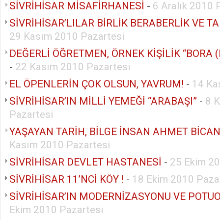
SİVRİHİSAR MİSAFİRHANESİ
-
6 Aralık 2010 
SİVRİHİSAR’LILAR BİRLİK BERABERLİK VE T
29 Kasım 2010 Pazartesi
DEĞERLİ ÖĞRETMEN, ÖRNEK KİŞİLİK “BORA 
-
22 Kasım 2010 Pazartesi
EL ÖPENLERİN ÇOK OLSUN, YAVRUM!
-
14 Ka
SİVRİHİSAR’IN MİLLİ YEMEĞİ “ARABAŞI”
-
8 
Pazartesi
YAŞAYAN TARİH, BİLGE İNSAN AHMET BİCA
Kasım 2010 Pazartesi
SİVRİHİSAR DEVLET HASTANESİ
-
25 Ekim 20
SİVRİHİSAR 11’NCİ KÖY !
-
18 Ekim 2010 Paza
SİVRİHİSAR’IN MODERNİZASYONU VE POTUO
Ekim 2010 Pazartesi