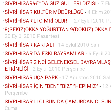
SİVRİHİSARâ€™DA GÜZ GÜLLERİ DİZİSİ
-
7 E
SİVRİHİSAR KÜLTÜR MÜDÜRLÜĞÜ
-
4 Ekim 20
SİVRİHİSAR’LI CİMRİ OLUR !
-
27 Eylül 2010 P
8(SEKİZ)OKKA YOĞURTTAN 9(DOKUZ) OKKA
20 Eylül 2010 Pazartesi
SİVRİHİSAR KARTALI
-
14 Eylül 2010 Salı
SİVRİHİSAR’DA ESKİ BAYRAMLAR
-
6 Eylül 2
SİVRİHİSAR 2 NCİ GELENEKSEL BAYRAMLA
ETKİNLİĞİ
-
2 Eylül 2010 Perşembe
SİVRİHİSAR UÇA PARK
-
17 Ağustos 2010 Sal
SİVRİHİSAR İÇİN ”BEN” ”BİZ” ”HEPİMİZ”
-
12 
Perşembe
SİVRİHİSAR’LI OLSUN DA ÇAMURDAN OLSU
Cuma