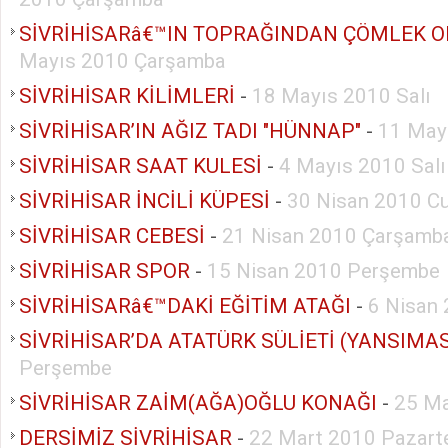
SİVRİHİSARâ€™IN TOPRAĞINDAN ÇÖMLEK 
Mayıs 2010 Çarşamba
SİVRİHİSAR KİLİMLERİ
-
18 Mayıs 2010 Salı
SİVRİHİSAR’IN AĞIZ TADI "HÜNNAP"
-
11 Mayı
SİVRİHİSAR SAAT KULESİ
-
4 Mayıs 2010 Salı
SİVRİHİSAR İNCİLİ KÜPESİ
-
30 Nisan 2010 C
SİVRİHİSAR CEBESİ
-
21 Nisan 2010 Çarşamb
SİVRİHİSAR SPOR
-
15 Nisan 2010 Perşembe
SİVRİHİSARâ€™DAKİ EĞİTİM ATAĞI
-
6 Nisan 
Perşembe
SİVRİHİSAR ZAİM(AĞA)OĞLU KONAĞI
-
25 Ma
DERSİMİZ SİVRİHİSAR
-
22 Mart 2010 Pazart