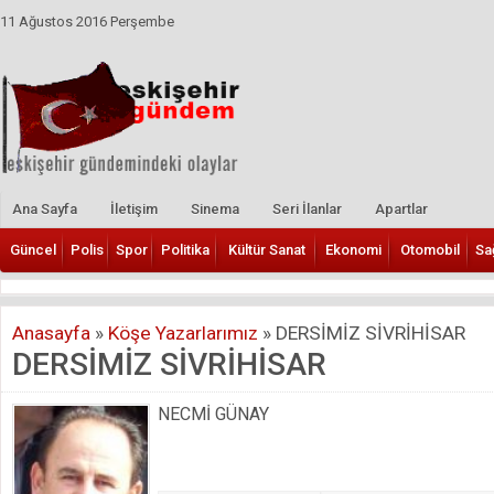
11 Ağustos 2016 Perşembe
Ana Sayfa
İletişim
Sinema
Seri İlanlar
Apartlar
Güncel
Polis
Spor
Politika
Kültür Sanat
Ekonomi
Otomobil
Sa
Anasayfa
»
Köşe Yazarlarımız
»
DERSİMİZ SİVRİHİSAR
DERSİMİZ SİVRİHİSAR
NECMİ GÜNAY