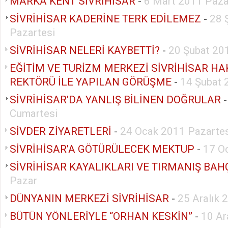
MARKA KENT SİVRİHİSAR
-
6 Mart 2011 Paza
SİVRİHİSAR KADERİNE TERK EDİLEMEZ
-
28 
Pazartesi
SİVRİHİSAR NELERİ KAYBETTİ?
-
20 Şubat 20
EĞİTİM VE TURİZM MERKEZİ SİVRİHİSAR H
REKTÖRÜ İLE YAPILAN GÖRÜŞME
-
14 Şubat 
SİVRİHİSAR’DA YANLIŞ BİLİNEN DOĞRULAR
Cumartesi
SİVDER ZİYARETLERİ
-
24 Ocak 2011 Pazartes
SİVRİHİSAR’A GÖTÜRÜLECEK MEKTUP
-
17 O
SİVRİHİSAR KAYALIKLARI VE TIRMANIŞ BAH
Pazar
DÜNYANIN MERKEZİ SİVRİHİSAR
-
25 Aralık 
BÜTÜN YÖNLERİYLE “ORHAN KESKİN”
-
10 Ar