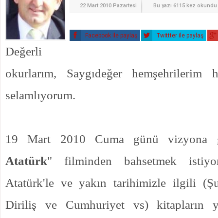
22 Mart 2010 Pazartesi
Bu yazı 6115 kez okundu
Facebook ile paylaş
Twittter ile paylaş
Değerli
okurlarım, Saygıdeğer hemşehrilerim h
selamlıyorum.
19 Mart 2010 Cuma günü vizyona g
Atatürk
" filminden bahsetmek istiyo
Atatürk'le ve yakın tarihimizle ilgili (Ş
Diriliş ve Cumhuriyet vs) kitapların y