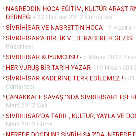
NASREDDİN HOCA EĞİTİM, KÜLTÜR ARAŞTIR
DERNEĞİ
-
23 Haziran 2012 Cumartesi
SİVRİHİSAR VE NASRETTİN HOCA
-
9 Haziran
SİVRİHİSAR’A BİRLİK VE BERABERLİK GEZİSİ
Pazartesi
SİVRİHİSAR KUYUMCUSU
-
7 Mayıs 2012 Paza
HER VURUŞ BİR TARİH YAZAR
-
19 Nisan 201
SİVRİHİSAR KADERİNE TERK EDİLEMEZ !
-
31
Cumartesi
ÇANAKKALE SAVAŞI’NDA SİVRİHİSAR’LI ŞEH
Mart 2012 Salı
SİVRİHİSAR’DA TARİH, KÜLTÜR, YAYLA VE D
Mart 2012 Cuma
NEREDE DOĞDUN? SİVRİHİSAR’DA, NEREDE 