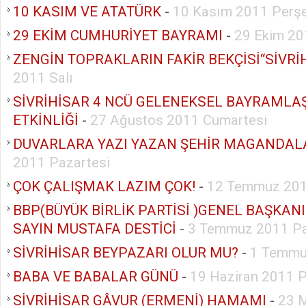
10 KASIM VE ATATÜRK
-
10 Kasım 2011 Perş
29 EKİM CUMHURİYET BAYRAMI
-
29 Ekim 20
ZENGİN TOPRAKLARIN FAKİR BEKÇİSİ“SİVRİ
2011 Salı
SİVRİHİSAR 4 NCÜ GELENEKSEL BAYRAMLA
ETKİNLİĞİ
-
27 Ağustos 2011 Cumartesi
DUVARLARA YAZI YAZAN ŞEHİR MAGANDAL
2011 Pazartesi
ÇOK ÇALIŞMAK LAZIM ÇOK!
-
12 Temmuz 201
BBP(BÜYÜK BİRLİK PARTİSİ )GENEL BAŞKAN
SAYIN MUSTAFA DESTİCİ
-
3 Temmuz 2011 P
SİVRİHİSAR BEYPAZARI OLUR MU?
-
1 Temmu
BABA VE BABALAR GÜNÜ
-
19 Haziran 2011 
SİVRİHİSAR GÂVUR (ERMENİ) HAMAMI
-
23 