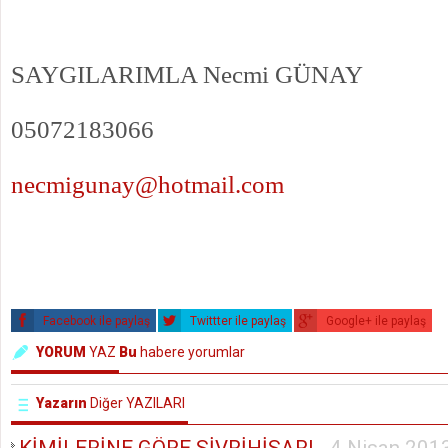
SAYGILARIMLA Necmi GÜNAY
05072183066
necmigunay@hotmail.com
Facebook ile paylaş
Twittter ile paylaş
Google+ ile paylaş
YORUM
YAZ
Bu
habere yorumlar
Yazarın
Diğer YAZILARI
KİMİLERİNE GÖRE SİVRİHİSAR!
-
4 Nisan 201