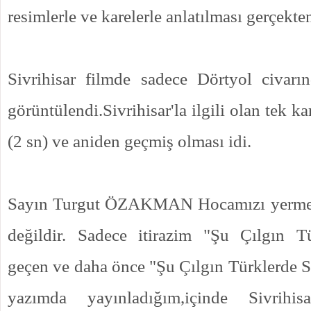
resimlerle ve karelerle anlatılması gerçekten
Sivrihisar filmde sadece Dörtyol civarı
görüntülendi.Sivrihisar'la
ilgili olan tek ka
(2 sn) ve aniden geçmiş olması idi.
Sayın Turgut ÖZAKMAN Hocamızı yermek
değildir. Sadece itirazim "Şu Çılgın Tü
geçen ve daha önce "Şu Çılgın Türklerde Si
yazımda yayınladığım,içinde Sivrihis