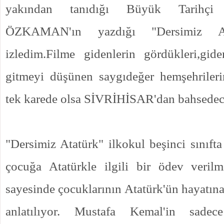
yakından tanıdığı Büyük Tarihçi
ÖZKAMAN'ın yazdığı "Dersimiz Ata
izledim.Filme gidenlerin gördükleri,gid
gitmeyi düşünen saygıdeğer hemşehriler
tek karede olsa SİVRİHİSAR'dan bahsede
"Dersimiz Atatürk" ilkokul beşinci sınıft
çocuğa Atatürkle ilgili bir ödev veri
sayesinde çocuklarının Atatürk'ün hayatına
anlatılıyor. Mustafa Kemal'in sadec