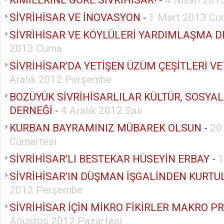
SİVRİHİSAR VE İNOVASYON
-
1 Mart 2013 C
SİVRİHİSAR VE KÖYLÜLERİ YARDIMLAŞMA D
2013 Cuma
SİVRİHİSAR’DA YETİŞEN ÜZÜM ÇEŞİTLERİ VE
Aralık 2012 Perşembe
BOZÜYÜK SİVRİHİSARLILAR KÜLTÜR, SOSY
DERNEĞİ
-
4 Aralık 2012 Salı
KURBAN BAYRAMINIZ MÜBAREK OLSUN
-
20
Cumartesi
SİVRİHİSAR’LI BESTEKAR HÜSEYİN ERBAY
-
1
SİVRİHİSAR’IN DÜŞMAN İŞGALİNDEN KURT
2012 Perşembe
SİVRİHİSAR İÇİN MİKRO FİKİRLER MAKRO P
Ağustos 2012 Pazartesi