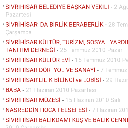
SİVRİHİSAR BELEDİYE BAŞKAN VEKİLİ
-
2 Ağ
Pazartesi
SİVRİHİSAR’ DA BİRLİK BERABERLİK
-
28 Tem
Çarşamba
SİVRİHİSAR KÜLTÜR, TURİZM, SOSYAL YAR
TANITIM DERNEĞİ
-
25 Temmuz 2010 Pazar
SİVRİHİSAR KÜLTÜR EVİ
-
15 Temmuz 2010 P
SİVRİHİSAR DÖRTYOL VE SANAYİ
-
7 Temmuz
SİVRİHİSAR’LILIK BİLİNCİ ve LOBİSİ
-
29 Hazi
BABA
-
21 Haziran 2010 Pazartesi
SİVRİHİSAR MÜZESİ
-
15 Haziran 2010 Salı
NASREDDİN HOCA FELSEFESİ
-
7 Haziran 20
SİVRİHİSAR BALIKDAMI KUŞ VE BALIK CENN
2010 Çarşamba