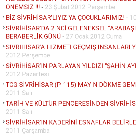
ÖNEMSİZ !!!
-
23 Şubat 2012 Perşembe
BİZ SİVRİHİSAR’LIYIZ YA ÇOCUKLARIMIZ!
-
1
SİVRİHİSAR’DA 2.NCİ GELENEKSEL “ARABAŞI”
BERABERLİK GÜNÜ
-
27 Ocak 2012 Cuma
SİVRİHİSAR’A HİZMETİ GEÇMİŞ İNSANLARI
2012 Perşembe
SİVRİHİSAR’IN PARLAYAN YILDIZI “ŞAHİN A
2012 Pazartesi
TCG SİVRİHİSAR (P-115) MAYIN DÖKME GEM
2011 Salı
TARİH VE KÜLTÜR PENCERESİNDEN SİVRİHİ
2011 Salı
SİVRİHİSAR’IN KADERİNİ ESNAFLAR BELİRLE
2011 Çarşamba