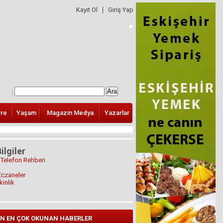
Kayıt Ol
Giriş Yap
vre
Yaşam
Magazin Medya
Yazarlar
ilgiler
 Telefon Rehberi
Eczaneler
kinlik
N EN ÇOK OKUNAN HABERLER