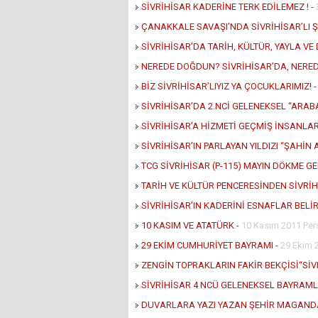
SİVRİHİSAR KADERİNE TERK EDİLEMEZ !
-
ÇANAKKALE SAVAŞI’NDA SİVRİHİSAR’LI 
SİVRİHİSAR’DA TARİH, KÜLTÜR, YAYLA V
NEREDE DOĞDUN? SİVRİHİSAR’DA, NERED
BİZ SİVRİHİSAR’LIYIZ YA ÇOCUKLARIMIZ!
SİVRİHİSAR’DA 2.NCİ GELENEKSEL “ARABA
SİVRİHİSAR’A HİZMETİ GEÇMİŞ İNSANLA
SİVRİHİSAR’IN PARLAYAN YILDIZI “ŞAHİN
TCG SİVRİHİSAR (P-115) MAYIN DÖKME GE
TARİH VE KÜLTÜR PENCERESİNDEN SİVRİ
SİVRİHİSAR’IN KADERİNİ ESNAFLAR BELİR
10 KASIM VE ATATÜRK
-
10 Kasım 2011 Pe
29 EKİM CUMHURİYET BAYRAMI
-
29 Ekim 
ZENGİN TOPRAKLARIN FAKİR BEKÇİSİ“SİV
SİVRİHİSAR 4 NCÜ GELENEKSEL BAYRAML
DUVARLARA YAZI YAZAN ŞEHİR MAGAND