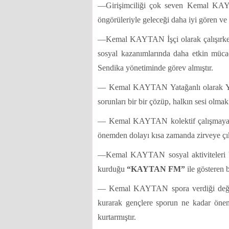
—Girişimciliği çok seven Kemal KAYT
öngörüleriyle geleceği daha iyi gören ve 
—Kemal KAYTAN İşçi olarak çalışırken 
sosyal kazanımlarında daha etkin mücad
Sendika yönetiminde görev almıştır.
— Kemal KAYTAN Yatağanlı olarak Ya
sorunları bir bir çözüp, halkın sesi olma
— Kemal KAYTAN kolektif çalışmaya, iş
önemden dolayı kısa zamanda zirveye çık
—Kemal KAYTAN sosyal aktiviteleri b
kurduğu
“KAYTAN FM”
ile gösteren b
— Kemal KAYTAN spora verdiği değ
kurarak gençlere sporun ne kadar öneml
kurtarmıştır.