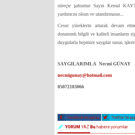
süreçte şahsımın Sayın Kemal KAYTA
yardımcısı olsun ve utandırmasın...
Cesur yüreklerin artarak devam et
donanımlı bilgili ve kaliteli insanların 
duygularla hepinize saygılar sunar, işleri
SAYGILARIMLA Necmi GÜNAY
necmigunay@hotmail.com
05072183066
Facebook ile paylaş
Twittter ile pa
YORUM
YAZ
Bu
habere yorumlar