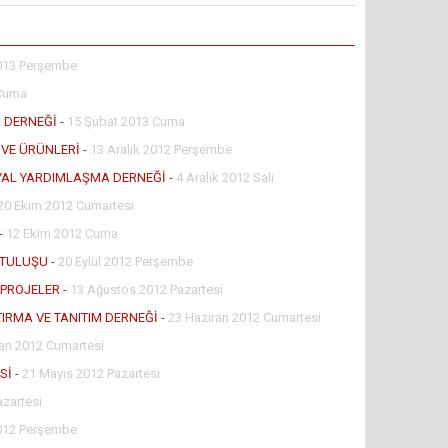
013 Perşembe
 Cuma
A DERNEĞİ
-
15 Şubat 2013 Cuma
 VE ÜRÜNLERİ
-
13 Aralık 2012 Perşembe
SYAL YARDIMLAŞMA DERNEĞİ
-
4 Aralık 2012 Salı
20 Ekim 2012 Cumartesi
-
12 Ekim 2012 Cuma
RTULUŞU
-
20 Eylül 2012 Perşembe
 PROJELER
-
13 Ağustos 2012 Pazartesi
IRMA VE TANITIM DERNEĞİ
-
23 Haziran 2012 Cumartesi
ran 2012 Cumartesi
Sİ
-
21 Mayıs 2012 Pazartesi
azartesi
012 Perşembe