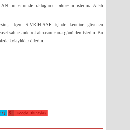
N’ ın emrinde olduğumu bilmesini isterim. Allah
mesini, İlçem SİVRİHİSAR içinde kendine güvenen
siyaset sahnesinde rol almasını can-ı gönülden isterim. Bu
nizde kolaylıklar dilerim.
ylaş
Google+ ile paylaş