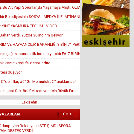
 Bu Alt Yapı Sorunlarıyla Yaşamaya Alıştı: OLTA ATTILAR
hir Belediyesinin SOSYAL MEDYA İLE İMTİHANI
ir YİNE YAĞMURA TESLİM - VİDEO
Bakan verdi! Yüzde 30 indirim geliyor
RIM VE HAYVANCILIK BAKANLIĞI 3 BİN 71 PERSONEL ALACAK!
nın çağrısı sonrası ilk indirim yapıldı FAİZ BİRİN ALTINDA
k konut kredi faizlerini indirdi
ateşi düşüyor
â€™den flaş â€™Gri Memurlukâ€™ açıklaması!
de İnşaat Sektörü Rekreasyon İçin Büyük Fırsat
Eskişehir
 YAZARLARI
TÜMÜ
Ali Osman ORUM
İSLAM DÜŞMANLIĞI