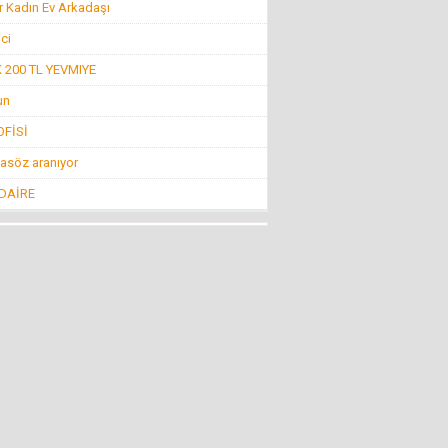
r Kadın Ev Arkadaşı
Konuk Yazar
Belediyeyi hesap uzmanı yönetiyor ama balık
ici
istifi tramvay zarar ediyor!
19 Haziran 2016 Pazar
200 TL YEVMIYE
un
Mehmet KIZILKAYA
FİSİ
İnsanlığın Bitiş Noktası “Öldürmek!”
11 Ağustos 2016 Perşembe
asöz aranıyor
 DAİRE
Mehti Saraç
EBRUCUUMA İLK EVLULUK TEKLUFUMDUR
22 Mart 2016 Salı
NECMİ GÜNAY
KİMİLERİNE GÖRE SİVRİHİSAR!
4 Nisan 2013 Perşembe
Nevzat Ağabey Milli Gençlikle...
İNCİRLİK FİTNE ÜSSÜ KAPATILSIN
29 Temmuz 2016 Cuma