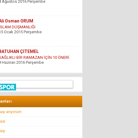
15 Ocak 2015 Perşembe
BATUHAN ÇİTEMEL
SAĞLIKLI BİR RAMAZAN İÇİN 10 ÖNERİ
9 Haziran 2016 Perşembe
GÜNDOĞDU YILDIRIM
ÇARESİZLİK
9 Haziran 2016 Perşembe
Hüseyin DÜŞ
İlkyardımcılara kim yardım edecek!..
8 Nisan 2016 Cuma
lanları
aşı arıyorum
Hüseyin GÜVEN
BİR ŞEY ANCAK DEĞERİNİ BİLENİN YANINDA
asi
KIYMETLİDİR...
22 Temmuz 2016 Cuma
aşı