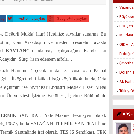
esi
Bu yazı 8139 kez okundu
Vatandaş
Büyükşe
laş
Twittter ile paylaş
Google+ ile paylaş
Eskişeh
k Değerli Muğla’ lılar! Hepinize saygılar sunarım. Bu
Müjdeyi 
dostum, Can Arkadaşım ve medeni cesaretini ayakta
GIDA TA
al KAYTAN”
ı anlatmaya çalışacağım. Kendisi bu
Erdoğan’
Adayıdır.
Sürç- lisan edersem affola…
Şekerban
zlı Hanımın 4 çocuklarından 3 ncüsü olan Kemal
Doların 
u. İlköğretimini İstiklal bağı köyü ilkokulunda, Orta
Ak Parti
e eğitimini ise Sivrihisar Endüstri Meslek Lisesi Metal
Türkiye’
lu Üniversitesi İşletme Fakültesi, İşletme Bölümünde
KÖŞE
 TERMİK SANTRALİ 'nde Makine Teknisyeni olarak
vlenmiş,1987 yılında YATAĞAN TERMİK SANTRALİ’ ne
 Termik Santralinde işçi olarak, TES-İŞ Sendikası, TEK