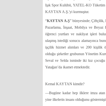
Işık Spor Kulübü, YATEL-KO Tüketim Koo
KAYTAN A.Ş.'yi kurmuştur.
“
KAYTAN A.Ş
” bünyesinde; Çiftçilik,
Pazarlama, İnşaat, Mobilya ve Beyaz Eş
öğrenci yurtları ve nakliyat işleri bul
ulaşmış istediği sonucu alamayınca bun
işçilik hizmet alımları ve 200 kişilik ö
olduğu şirketler grubunun Yönetim Kurul
Seval ve Selda
isminde iki kız çocuğu 
Yatağan’da ikamet etmektedir.
Kemal KAYTAN kimdir?
—Bugüne kadar hep ilklere imza atan
yine ilkelerin insanı olduğunu göstermişti