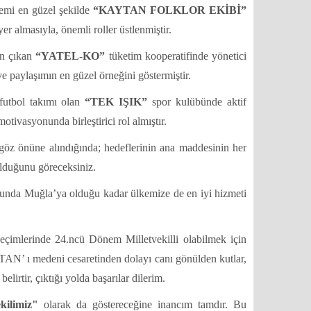
mi en güzel şekilde
“KAYTAN FOLKLOR EKİBİ”
yer almasıyla, önemli roller üstlenmiştir.
n çıkan
“YATEL-KO”
tüketim kooperatifinde yönetici
paylaşımın en güzel örneğini göstermiştir.
utbol takımı olan
“TEK IŞIK”
spor kulübünde aktif
otivasyonunda birleştirici rol almıştır.
 önüne alındığında; hedeflerinin ana maddesinin her
ğunu göreceksiniz.
a Muğla’ya olduğu kadar ülkemize de en iyi hizmeti
çimlerinde 24.ncü Dönem Milletvekilli olabilmek için
N’ ı medeni cesaretinden dolayı canı gönülden kutlar,
irtir, çıktığı yolda başarılar dilerim.
kilimiz"
olarak da göstereceğine inancım tamdır. Bu