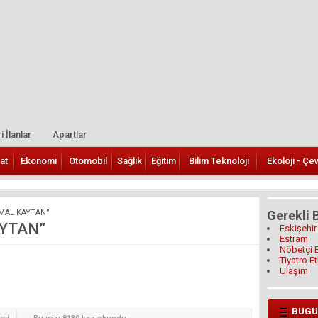
i İlanlar
Apartlar
at
Ekonomi
Otomobil
Sağlık
Eğitim
Bilim Teknoloji
Ekoloji - Çe
MAL KAYTAN”
Gerekli B
YTAN”
Eskişehir
Estram
Nöbetçi 
Tiyatro Et
Ulaşım
BUGÜ