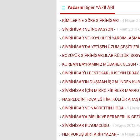
Yazarın
Diğer YAZILARI
KİMİLERİNE GÖRE SİVRİHİSAR!
-
4 Nisan 2
SİVRİHİSAR VE İNOVASYON
-
1 Mart 2013
SİVRİHİSAR VE KÖYLÜLERİ YARDIMLAŞM
SİVRİHİSAR’DA YETİŞEN ÜZÜM ÇEŞİTLERİ
BOZÜYÜK SİVRİHİSARLILAR KÜLTÜR, SO
KURBAN BAYRAMINIZ MÜBAREK OLSUN
-
SİVRİHİSAR’LI BESTEKAR HÜSEYİN ERBAY
SİVRİHİSAR’IN DÜŞMAN İŞGALİNDEN KU
SİVRİHİSAR İÇİN MİKRO FİKİRLER MAKRO
NASREDDİN HOCA EĞİTİM, KÜLTÜR ARAŞT
SİVRİHİSAR VE NASRETTİN HOCA
-
9 Hazi
SİVRİHİSAR’A BİRLİK VE BERABERLİK GEZİ
SİVRİHİSAR KUYUMCUSU
-
7 Mayıs 2012 P
HER VURUŞ BİR TARİH YAZAR
-
19 Nisan 2