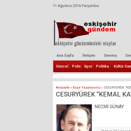
11 Ağustos 2016 Perşembe
Ana Sayfa
İletişim
Sinema
Ser
Güncel
Polis
Spor
Politika
Kültür San
Anasayfa
»
Köşe Yazarlarımız
»
CESURYÜREK “KE
CESURYÜREK “KEMAL KA
NECMİ GÜNAY