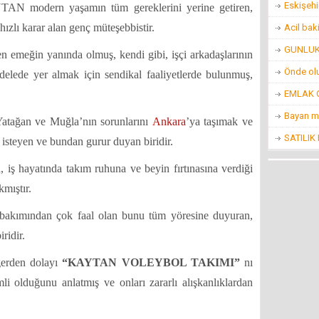
Eskişehi
AN modern yaşamın tüm gereklerini yerine getiren,
hızlı karar alan genç müteşebbistir.
Acil bak
GUNLUK 
emeğin yanında olmuş, kendi gibi, işçi arkadaşlarının
Önde ol
elede yer almak için sendikal faaliyetlerde bulunmuş,
EMLAK O
Bayan m
tağan ve Muğla’nın sorunlarını
Ankara
’ya taşımak ve
SATILIK
k isteyen ve bundan gurur duyan biridir.
 hayatında takım ruhuna ve beyin fırtınasına verdiği
mıştır.
akımından çok faal olan bunu tüm yöresine duyuran,
iridir.
erden dolayı
“KAYTAN VOLEYBOL TAKIMI”
nı
i olduğunu anlatmış ve onları zararlı alışkanlıklardan