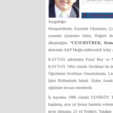
28 Mart 2011 Pazart
Facebook ile pay
Saygıdeğer
Hemşehrilerim, Kıymetli Okurlarım, Ço
yazımda içimizden birini, Değerli 
alkışladığım
“CESURYÜREK, Kem
dönemde AKP Muğla milletvekili Aday 
KAYTAN ailesinden Yusuf Bey ve Na
KAYTAN 1964 yılında Sivrihisar’da doğd
Öğretimini Sivrihisar Ortaokulunda, Lis
İşleri Bölümünde bitirdi. Halen Anado
eğitimine devam etmektedir.
İş hayatına 1986 yılında YENİKÖY
başlamış, aynı yıl Şenay hanımla e
tayin olmuştur. 25 yıl Yeniköy, Yatağan