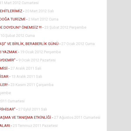
31 Mart 2012 Cumartesi
ŞEHİTLERİMİZ
-
20 Mart 2012 Salı
E DOĞA TURİZMİ
-
2 Mart 2012 Cuma
E DOYDUN? ÖNEMSİZ !!!
-
23 Şubat 2012 Perşembe
-
10 Şubat 2012 Cuma
ŞI” VE BİRLİK, BERABERLİK GÜNÜ
-
27 Ocak 2012 Cuma
RI YAZMAK
-
19 Ocak 2012 Perşembe
 AYDEMİR”
-
9 Ocak 2012 Pazartesi
MİSİ
-
27 Aralık 2011 Salı
HİSAR
-
13 Aralık 2011 Salı
LER!
-
23 Kasım 2011 Çarşamba
rşembe
2011 Cumartesi
RİHİSAR”
-
27 Eylül 2011 Salı
AŞMA VE TANIŞMA ETKİNLİĞİ
-
27 Ağustos 2011 Cumartesi
ALARI
-
25 Temmuz 2011 Pazartesi