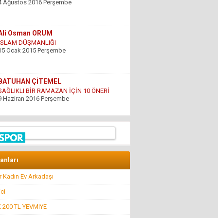
Ali Osman ORUM
İSLAM DÜŞMANLIĞI
15 Ocak 2015 Perşembe
BATUHAN ÇİTEMEL
SAĞLIKLI BİR RAMAZAN İÇİN 10 ÖNERİ
9 Haziran 2016 Perşembe
GÜNDOĞDU YILDIRIM
ÇARESİZLİK
9 Haziran 2016 Perşembe
lanları
Hüseyin DÜŞ
İlkyardımcılara kim yardım edecek!..
r Kadın Ev Arkadaşı
8 Nisan 2016 Cuma
ici
200 TL YEVMIYE
Hüseyin GÜVEN