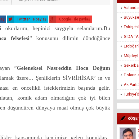
rtesi
Bu yazı 7906 kez okundu
Vatandaş
Büyükşe
laş
Twittter ile paylaş
Google+ ile paylaş
Eskişeh
i okurlarım, hepinizi saygıyla selamlarım.Bu
GIDA TA
a felsefesi
” konusunu dilimin döndüğünce
Erdoğan’
Müjdeyi 
Şekerban
layan ”
Geleneksel Nasreddin Hoca Doğum
Doların 
şlamak üzere... Şenliklerin SİVRİHİSAR’ ın ve
Ak Parti
ası en öncelikli isteklerimizin başında gelir.
Türkiye’
nlatan, komik adam olmadığını çok iyi bilen
ken düşündüren dünyaya maal olmuş çok büyük
KÖŞE
likler kapsamında kentimize gelen konuklara,