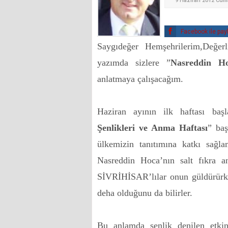
9 Haziran 2012 Cuma
Facebook ile pay
Saygıdeğer Hemşehrilerim,Değerl
yazımda sizlere ”
Nasreddin Hoc
anlatmaya çalışacağım.
Haziran ayının ilk haftası baş
Şenlikleri ve Anma Haftası
” ba
ülkemizin tanıtımına katkı sağlam
Nasreddin Hoca’nın salt fıkra a
SİVRİHİSAR’lılar onun güldürür
deha olduğunu da bilirler.
Bu anlamda şenlik denilen etkin