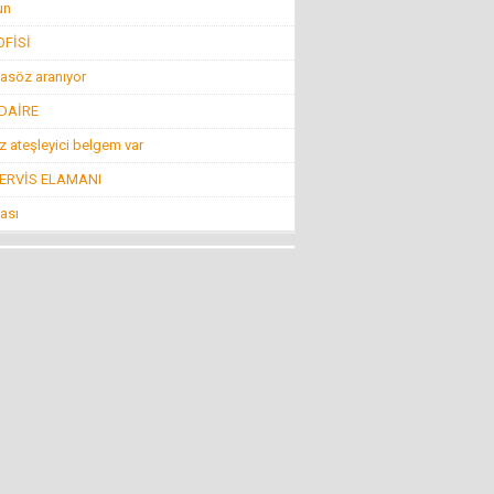
BİR ŞEY ANCAK DEĞERİNİ BİLENİN YANINDA
un
KIYMETLİDİR...
22 Temmuz 2016 Cuma
FİSİ
asöz aranıyor
Konuk Yazar
 DAİRE
Belediyeyi hesap uzmanı yönetiyor ama balık
istifi tramvay zarar ediyor!
 ateşleyici belgem var
19 Haziran 2016 Pazar
SERVİS ELAMANI
Mehmet KIZILKAYA
ası
İnsanlığın Bitiş Noktası “Öldürmek!”
11 Ağustos 2016 Perşembe
Mehti Saraç
EBRUCUUMA İLK EVLULUK TEKLUFUMDUR
22 Mart 2016 Salı
NECMİ GÜNAY
KİMİLERİNE GÖRE SİVRİHİSAR!
4 Nisan 2013 Perşembe