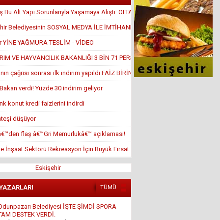
 Bu Alt Yapı Sorunlarıyla Yaşamaya Alıştı: OLTA ATTILAR
hir Belediyesinin SOSYAL MEDYA İLE İMTİHANI
ir YİNE YAĞMURA TESLİM - VİDEO
RIM VE HAYVANCILIK BAKANLIĞI 3 BİN 71 PERSONEL ALACAK!
nın çağrısı sonrası ilk indirim yapıldı FAİZ BİRİN ALTINDA
Bakan verdi! Yüzde 30 indirim geliyor
k konut kredi faizlerini indirdi
ateşi düşüyor
â€™den flaş â€™Gri Memurlukâ€™ açıklaması!
de İnşaat Sektörü Rekreasyon İçin Büyük Fırsat
Eskişehir
 YAZARLARI
TÜMÜ
Odunpazarı Belediyesi İŞTE ŞİMDİ SPORA
TAM DESTEK VERDİ.
4 Ağustos 2016 Perşembe