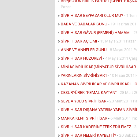
BBP(BÜYÜK BİRLİK PARTİSİ )GENEL BAŞK
Pazar
SİVRİHİSAR BEYPAZARI OLUR MU?
-
1 Tem
BABA VE BABALAR GÜNÜ
-
19 Haziran 201
SİVRİHİSAR GÂVUR (ERMENİ) HAMAMI
-
2
SİVRİHİSAR AÇILIMI
-
15 Mayıs 2011 Pazar
ANNE VE ANNELER GÜNÜ
-
8 Mayıs 2011 P
SİVRİHİSAR HUZUREVİ
-
4 Mayıs 2011 Ça
MİNİASİVRİHİSAR(MİNYATÜR SİVRİHİSAR 
YARINLARIN SİVRİHİSAR’I
-
10 Nisan 2011 
KAZANAN SİVRİHİSAR VE SİVRİHİSAR’LI 
CESURYÜREK “KEMAL KAYTAN”
-
28 Mart 2
SEVDA YOLU SİVRİHİSAR
-
20 Mart 2011 P
SİVRİHİSAR DIŞANA YATIRIM YAPAN SİVR
MARKA KENT SİVRİHİSAR
-
6 Mart 2011 Pa
SİVRİHİSAR KADERİNE TERK EDİLEMEZ
-
2
SİVRİHİSAR NELERİ KAYBETTİ?
-
20 Şubat 