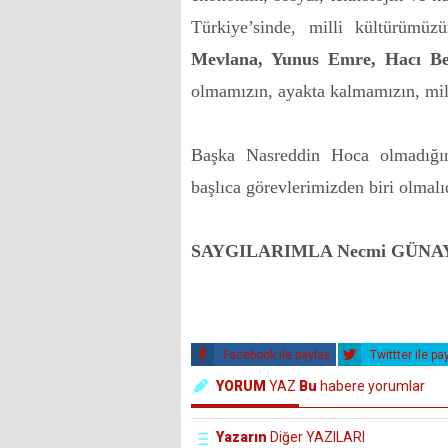
Türkiye’sinde, milli kültürümü
Mevlana, Yunus Emre, Hacı Be
olmamızın, ayakta kalmamızın, mill
Başka Nasreddin Hoca olmadığı
başlıca görevlerimizden biri olmalıd
SAYGILARIMLA Necmi GÜNA
Facebook ile paylaş
Twittter ile pa
YORUM
YAZ
Bu
habere yorumlar
Yazarın
Diğer YAZILARI