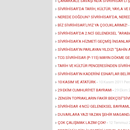
ÇANAKKALE SAVAŞI’NDA SİVRİHİSAR’LI 
SİVRİHİSAR’DA TARİH, KÜLTÜR, YAYLA V
NEREDE DOĞDUN? SİVRİHİSAR’DA, NERED
BİZ SİVRİHİSAR’LIYIZ YA ÇOCUKLARIMIZ!
SİVRİHİSAR’DA 2.NCİ GELENEKSEL “ARABA
SİVRİHİSAR’A HİZMETİ GEÇMİŞ İNSANLA
SİVRİHİSAR’IN PARLAYAN YILDIZI “ŞAHİN
TCG SİVRİHİSAR (P-115) MAYIN DÖKME GE
TARİH VE KÜLTÜR PENCERESİNDEN SİVRİ
SİVRİHİSAR’IN KADERİNİ ESNAFLAR BELİR
10 KASIM VE ATATÜRK
-
10 Kasım 2011 Pe
29 EKİM CUMHURİYET BAYRAMI
-
29 Ekim 
ZENGİN TOPRAKLARIN FAKİR BEKÇİSİ“SİV
SİVRİHİSAR 4 NCÜ GELENEKSEL BAYRAML
DUVARLARA YAZI YAZAN ŞEHİR MAGAND
ÇOK ÇALIŞMAK LAZIM ÇOK!
-
12 Temmuz 2