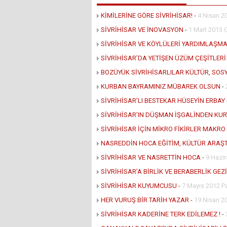
KİMİLERİNE GÖRE SİVRİHİSAR!
-
4 Nisan 2
SİVRİHİSAR VE İNOVASYON
-
1 Mart 2013
SİVRİHİSAR VE KÖYLÜLERİ YARDIMLAŞM
SİVRİHİSAR’DA YETİŞEN ÜZÜM ÇEŞİTLERİ
BOZÜYÜK SİVRİHİSARLILAR KÜLTÜR, SO
KURBAN BAYRAMINIZ MÜBAREK OLSUN
-
SİVRİHİSAR’LI BESTEKAR HÜSEYİN ERBAY
SİVRİHİSAR’IN DÜŞMAN İŞGALİNDEN KU
SİVRİHİSAR İÇİN MİKRO FİKİRLER MAKRO
NASREDDİN HOCA EĞİTİM, KÜLTÜR ARAŞT
SİVRİHİSAR VE NASRETTİN HOCA
-
9 Hazi
SİVRİHİSAR’A BİRLİK VE BERABERLİK GEZİ
SİVRİHİSAR KUYUMCUSU
-
7 Mayıs 2012 P
HER VURUŞ BİR TARİH YAZAR
-
19 Nisan 2
SİVRİHİSAR KADERİNE TERK EDİLEMEZ !
-