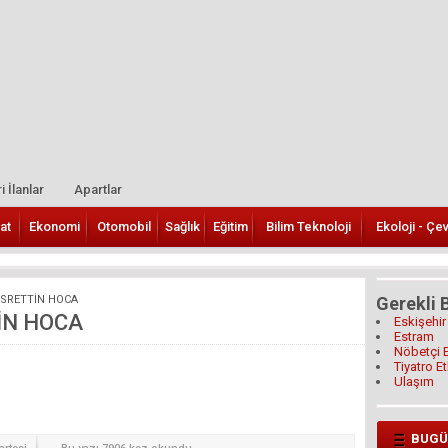
i İlanlar
Apartlar
at
Ekonomi
Otomobil
Sağlık
Eğitim
Bilim Teknoloji
Ekoloji - Çe
ASRETTİN HOCA
Gerekli B
İN HOCA
Eskişehir
Estram
Nöbetçi 
Tiyatro Et
Ulaşım
BUGÜ