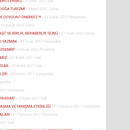
ŞEHİTLERİMİZ
-
20 Mart 2012 Salı
E DOĞA TURİZMİ
-
2 Mart 2012 Cuma
E DOYDUN? ÖNEMSİZ !!!
-
23 Şubat 2012 Perşembe
-
10 Şubat 2012 Cuma
ŞI” VE BİRLİK, BERABERLİK GÜNÜ
-
27 Ocak 2012 Cuma
RI YAZMAK
-
19 Ocak 2012 Perşembe
 AYDEMİR”
-
9 Ocak 2012 Pazartesi
MİSİ
-
27 Aralık 2011 Salı
HİSAR
-
13 Aralık 2011 Salı
LER!
-
23 Kasım 2011 Çarşamba
rşembe
2011 Cumartesi
RİHİSAR”
-
27 Eylül 2011 Salı
AŞMA VE TANIŞMA ETKİNLİĞİ
-
27 Ağustos 2011 Cumartesi
ALARI
-
25 Temmuz 2011 Pazartesi
011 Salı