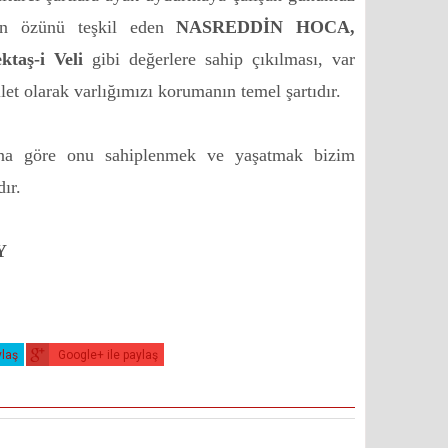
zün özünü teşkil eden
NASREDDİN HOCA,
ktaş-i Veli
gibi değerlere sahip çıkılması, var
et olarak varlığımızı korumanın temel şartıdır.
na göre onu sahiplenmek ve yaşatmak bizim
ır.
Y
ylaş
Google+ ile paylaş