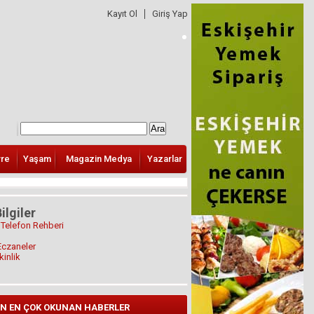
Kayıt Ol
Giriş Yap
vre
Yaşam
Magazin Medya
Yazarlar
ilgiler
 Telefon Rehberi
Eczaneler
kinlik
N EN ÇOK OKUNAN HABERLER