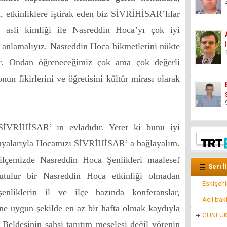
, etkinliklere iştirak eden biz SİVRİHİSAR’lılar
 asli kimliği ile Nasreddin Hoca’yı çok iyi
yi anlamalıyız. Nasreddin Hoca hikmetlerini nükte
ir. Ondan öğreneceğimiz çok ama çok değerli
nun fikirlerini ve öğretisini kültür mirası olarak
İVRİHİSAR’ ın evladıdır. Yeter ki bunu iyi
anyalarıyla Hocamızı SİVRİHİSAR’ a bağlayalım.
ilçemizde Nasreddin Hoca Şenlikleri maalesef
Seri İ
utulur bir Nasreddin Hoca etkinliği olmadan
Eskişehi
 şenliklerin il ve ilçe bazında konferanslar,
Acil bak
e uygun şekilde en az bir hafta olmak kaydıyla
GUNLUK 
Beldesinin şahsi tanıtım meselesi değil yörenin