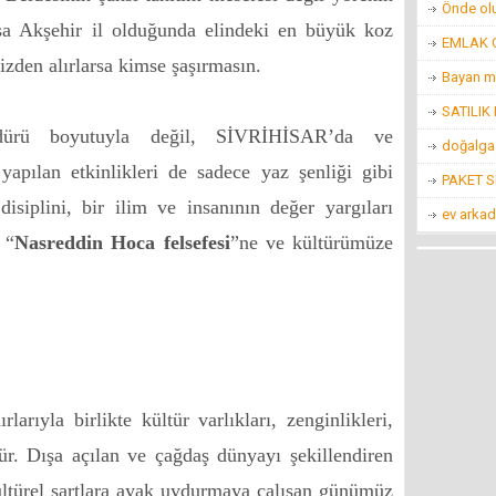
Önde ol
ksa Akşehir il olduğunda elindeki en büyük koz
EMLAK O
izden alırlarsa kimse şaşırmasın.
Bayan m
SATILIK
ldürü boyutuyla değil, SİVRİHİSAR’da ve
doğalgaz
lan etkinlikleri de sadece yaz şenliği gibi
PAKET 
isiplini, bir ilim ve insanının değer yargıları
ev arkad
 “
Nasreddin Hoca felsefesi
”ne ve kültürümüze
larıyla birlikte kültür varlıkları, zenginlikleri,
lür. Dışa açılan ve çağdaş dünyayı şekillendiren
ültürel şartlara ayak uydurmaya çalışan günümüz