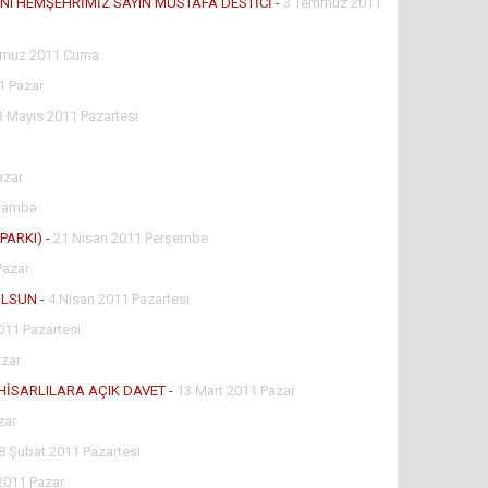
ANI HEMŞEHRİMİZ SAYIN MUSTAFA DESTİCİ
-
3 Temmuz 2011
muz 2011 Cuma
1 Pazar
3 Mayıs 2011 Pazartesi
azar
rşamba
PARKI)
-
21 Nisan 2011 Perşembe
Pazar
OLSUN
-
4 Nisan 2011 Pazartesi
011 Pazartesi
azar
İHİSARLILARA AÇIK DAVET
-
13 Mart 2011 Pazar
zar
8 Şubat 2011 Pazartesi
2011 Pazar