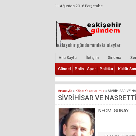
11 Ağustos 2016 Perşembe
Ana Sayfa
İletişim
Sinema
Ser
Güncel
Polis
Spor
Politika
Kültür San
Anasayfa
»
Köşe Yazarlarımız
»
SİVRİHİSAR VE N
SİVRİHİSAR VE NASRETT
NECMİ GÜNAY