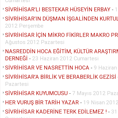
Cumartesi
SİVRİHİSAR’LI BESTEKAR HÜSEYİN ERBAY
-
1
SİVRİHİSAR’IN DÜŞMAN İŞGALİNDEN KURT
2012 Perşembe
SİVRİHİSAR İÇİN MİKRO FİKİRLER MAKRO P
Ağustos 2012 Pazartesi
NASREDDİN HOCA EĞİTİM, KÜLTÜR ARAŞTIR
DERNEĞİ
-
23 Haziran 2012 Cumartesi
SİVRİHİSAR VE NASRETTİN HOCA
-
9 Haziran
SİVRİHİSAR’A BİRLİK VE BERABERLİK GEZİSİ
Pazartesi
SİVRİHİSAR KUYUMCUSU
-
7 Mayıs 2012 Paza
HER VURUŞ BİR TARİH YAZAR
-
19 Nisan 201
SİVRİHİSAR KADERİNE TERK EDİLEMEZ !
-
31