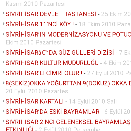
Kasım 2010 Pazartesi
SİVRİHİSAR DEVLET HASTANESİ
-
25 Ekim 20
SİVRİHİSAR 11’NCİ KÖY !
-
18 Ekim 2010 Paza
SİVRİHİSAR’IN MODERNİZASYONU VE POTUO
Ekim 2010 Pazartesi
SİVRİHİSARâ€™DA GÜZ GÜLLERİ DİZİSİ
-
7 E
SİVRİHİSAR KÜLTÜR MÜDÜRLÜĞÜ
-
4 Ekim 20
SİVRİHİSAR’LI CİMRİ OLUR !
-
27 Eylül 2010 P
8(SEKİZ)OKKA YOĞURTTAN 9(DOKUZ) OKKA
20 Eylül 2010 Pazartesi
SİVRİHİSAR KARTALI
-
14 Eylül 2010 Salı
SİVRİHİSAR’DA ESKİ BAYRAMLAR
-
6 Eylül 2
SİVRİHİSAR 2 NCİ GELENEKSEL BAYRAMLA
ETKİNLİĞİ
-
2 Eylül 2010 Perşembe