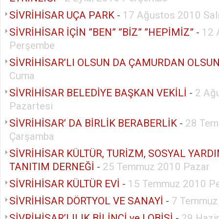
SİVRİHİSAR UÇA PARK
-
17 Ağustos 2010 Sal
SİVRİHİSAR İÇİN ”BEN” ”BİZ” ”HEPİMİZ”
-
12 
Perşembe
SİVRİHİSAR’LI OLSUN DA ÇAMURDAN OLSU
Cuma
SİVRİHİSAR BELEDİYE BAŞKAN VEKİLİ
-
2 Ağ
Pazartesi
SİVRİHİSAR’ DA BİRLİK BERABERLİK
-
28 Tem
Çarşamba
SİVRİHİSAR KÜLTÜR, TURİZM, SOSYAL YAR
TANITIM DERNEĞİ
-
25 Temmuz 2010 Pazar
SİVRİHİSAR KÜLTÜR EVİ
-
15 Temmuz 2010 P
SİVRİHİSAR DÖRTYOL VE SANAYİ
-
7 Temmuz
SİVRİHİSAR’LILIK BİLİNCİ ve LOBİSİ
-
29 Hazi