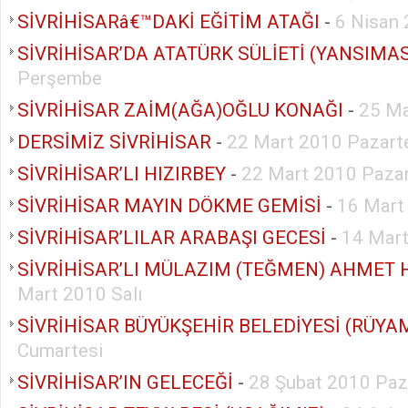
SİVRİHİSARâ€™DAKİ EĞİTİM ATAĞI
-
6 Nisan 
Perşembe
SİVRİHİSAR ZAİM(AĞA)OĞLU KONAĞI
-
25 Ma
DERSİMİZ SİVRİHİSAR
-
22 Mart 2010 Pazart
SİVRİHİSAR’LI HIZIRBEY
-
22 Mart 2010 Pazar
SİVRİHİSAR MAYIN DÖKME GEMİSİ
-
16 Mart
SİVRİHİSAR’LILAR ARABAŞI GECESİ
-
14 Mart
SİVRİHİSAR’LI MÜLAZIM (TEĞMEN) AHMET 
Mart 2010 Salı
SİVRİHİSAR BÜYÜKŞEHİR BELEDİYESİ (RÜYA
Cumartesi
SİVRİHİSAR’IN GELECEĞİ
-
28 Şubat 2010 Paz