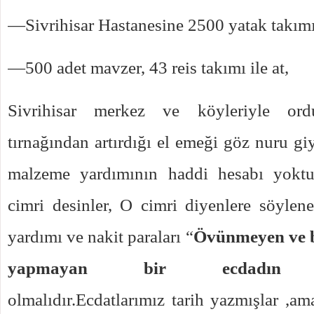
—Sivrihisar Hastanesine 2500 yatak takım
—500 adet mavzer, 43 reis takımı ile at,
Sivrihisar merkez ve köyleriyle or
tırnağından artırdığı el emeği göz nuru gi
malzeme yardımının haddi hesabı yoktur
cimri desinler, O cimri diyenlere söylen
yardımı ve nakit paraları “
Övünmeyen ve 
yapmayan bir ecdadın tor
olmalıdır.Ecdatlarımız tarih yazmışlar ,ama