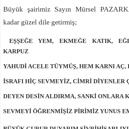
Büyük şairimiz Sayın Mürsel PAZARK
kadar güzel dile getirmiş;
EŞŞEĞE YEM, EKMEĞE KATIK, EĞ
KARPUZ
YAHUDİ ACELE TÜYMÜŞ, HEM KARNI AÇ,
İSRAFI HİÇ SEVMEYİZ, CİMRİ DİYENLER 
DEYEN DESİN ALDIRMA, SANKİ ONLARA 
SEVMEYİ ÖĞRENMİŞİZ PİRİMİZ YUNUS 
BÜYÜK GURUR DUYARIM SİVRİHİSARLI