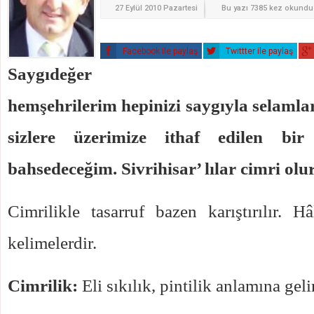
27 Eylül 2010 Pazartesi
Bu yazı 7385 kez okundu
Facebook ile paylaş
Twittter ile paylaş
Saygıdeğer
hemşehrilerim hepinizi saygıyla selaml
sizlere üzerimize ithaf edilen bi
bahsedeceğim. Sivrihisar’ lılar cimri olur
Cimrilikle tasarruf bazen karıştırılır. H
kelimelerdir.
Cimrilik:
Eli sıkılık, pintilik anlamına gelir