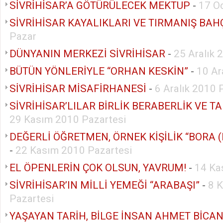
SİVRİHİSAR’A GÖTÜRÜLECEK MEKTUP
-
17 O
SİVRİHİSAR KAYALIKLARI VE TIRMANIŞ BAH
Pazar
DÜNYANIN MERKEZİ SİVRİHİSAR
-
25 Aralık 
BÜTÜN YÖNLERİYLE “ORHAN KESKİN”
-
10 Ar
SİVRİHİSAR MİSAFİRHANESİ
-
6 Aralık 2010 
SİVRİHİSAR’LILAR BİRLİK BERABERLİK VE T
29 Kasım 2010 Pazartesi
DEĞERLİ ÖĞRETMEN, ÖRNEK KİŞİLİK “BORA 
-
22 Kasım 2010 Pazartesi
EL ÖPENLERİN ÇOK OLSUN, YAVRUM!
-
14 Ka
SİVRİHİSAR’IN MİLLİ YEMEĞİ “ARABAŞI”
-
8 
Pazartesi
YAŞAYAN TARİH, BİLGE İNSAN AHMET BİCA