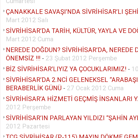
Cumartesi
ÇANAKKALE SAVAŞI’NDA SİVRİHİSAR’LI ŞEH
Mart 2012 Salı
SİVRİHİSAR’DA TARİH, KÜLTÜR, YAYLA VE D
Mart 2012 Cuma
NEREDE DOĞDUN? SİVRİHİSAR’DA, NEREDE 
ÖNEMSİZ !!!
-
23 Şubat 2012 Perşembe
BİZ SİVRİHİSAR’LIYIZ YA ÇOCUKLARIMIZ!
-
1
SİVRİHİSAR’DA 2.NCİ GELENEKSEL “ARABAŞI”
BERABERLİK GÜNÜ
-
27 Ocak 2012 Cuma
SİVRİHİSAR’A HİZMETİ GEÇMİŞ İNSANLARI
2012 Perşembe
SİVRİHİSAR’IN PARLAYAN YILDIZI “ŞAHİN A
2012 Pazartesi
TCG SİVRİHİSAR (P-115) MAYIN DÖKME GEM