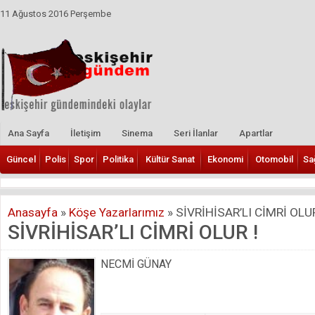
11 Ağustos 2016 Perşembe
Ana Sayfa
İletişim
Sinema
Seri İlanlar
Apartlar
Güncel
Polis
Spor
Politika
Kültür Sanat
Ekonomi
Otomobil
Sa
Anasayfa
»
Köşe Yazarlarımız
»
SİVRİHİSAR’LI CİMRİ OLUR
SİVRİHİSAR’LI CİMRİ OLUR !
NECMİ GÜNAY