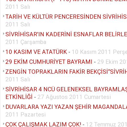
2011 Salı
TARİH VE KÜLTÜR PENCERESİNDEN SİVRİHİ
2011 Salı
SİVRİHİSAR’IN KADERİNİ ESNAFLAR BELİRLE
2011 Çarşamba
10 KASIM VE ATATÜRK
-
10 Kasım 2011 Perş
29 EKİM CUMHURİYET BAYRAMI
-
29 Ekim 20
ZENGİN TOPRAKLARIN FAKİR BEKÇİSİ“SİVRİ
2011 Salı
SİVRİHİSAR 4 NCÜ GELENEKSEL BAYRAMLA
ETKİNLİĞİ
-
27 Ağustos 2011 Cumartesi
DUVARLARA YAZI YAZAN ŞEHİR MAGANDAL
2011 Pazartesi
ÇOK ÇALIŞMAK LAZIM ÇOK!
-
12 Temmuz 201