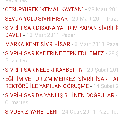
Pazartesi
CESURYÜREK “KEMAL KAYTAN”
-
28 Mart 201
SEVDA YOLU SİVRİHİSAR
-
20 Mart 2011 Paz
SİVRİHİSAR DIŞANA YATIRIM YAPAN SİVRİH
DAVET
-
13 Mart 2011 Pazar
MARKA KENT SİVRİHİSAR
-
6 Mart 2011 Paza
SİVRİHİSAR KADERİNE TERK EDİLEMEZ
-
28 
Pazartesi
SİVRİHİSAR NELERİ KAYBETTİ?
-
20 Şubat 20
EĞİTİM VE TURİZM MERKEZİ SİVRİHİSAR H
REKTÖRÜ İLE YAPILAN GÖRÜŞME
-
14 Şubat 
SİVRİHİSAR’DA YANLIŞ BİLİNEN DOĞRULAR
Cumartesi
SİVDER ZİYARETLERİ
-
24 Ocak 2011 Pazartes