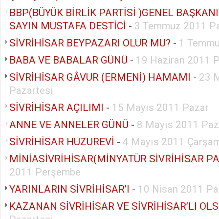
BBP(BÜYÜK BİRLİK PARTİSİ )GENEL BAŞKAN
SAYIN MUSTAFA DESTİCİ
-
3 Temmuz 2011 P
SİVRİHİSAR BEYPAZARI OLUR MU?
-
1 Temmu
BABA VE BABALAR GÜNÜ
-
19 Haziran 2011 
SİVRİHİSAR GÂVUR (ERMENİ) HAMAMI
-
23 
Pazartesi
SİVRİHİSAR AÇILIMI
-
15 Mayıs 2011 Pazar
ANNE VE ANNELER GÜNÜ
-
8 Mayıs 2011 Paz
SİVRİHİSAR HUZUREVİ
-
4 Mayıs 2011 Çarşa
MİNİASİVRİHİSAR(MİNYATÜR SİVRİHİSAR PA
2011 Perşembe
YARINLARIN SİVRİHİSAR’I
-
10 Nisan 2011 Pa
KAZANAN SİVRİHİSAR VE SİVRİHİSAR’LI OL