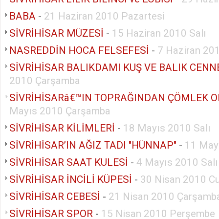
BABA
-
21 Haziran 2010 Pazartesi
SİVRİHİSAR MÜZESİ
-
15 Haziran 2010 Salı
NASREDDİN HOCA FELSEFESİ
-
7 Haziran 20
SİVRİHİSAR BALIKDAMI KUŞ VE BALIK CENN
2010 Çarşamba
SİVRİHİSARâ€™IN TOPRAĞINDAN ÇÖMLEK 
Mayıs 2010 Çarşamba
SİVRİHİSAR KİLİMLERİ
-
18 Mayıs 2010 Salı
SİVRİHİSAR’IN AĞIZ TADI "HÜNNAP"
-
11 Mayı
SİVRİHİSAR SAAT KULESİ
-
4 Mayıs 2010 Salı
SİVRİHİSAR İNCİLİ KÜPESİ
-
30 Nisan 2010 C
SİVRİHİSAR CEBESİ
-
21 Nisan 2010 Çarşamb
SİVRİHİSAR SPOR
-
15 Nisan 2010 Perşembe