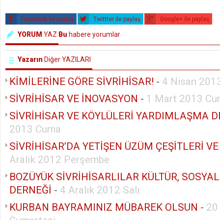
Facebook ile paylaş
Twittter ile paylaş
Google+ ile paylaş
YORUM
YAZ
Bu
habere yorumlar
Yazarın
Diğer YAZILARI
KİMİLERİNE GÖRE SİVRİHİSAR!
-
4 Nisan 201
SİVRİHİSAR VE İNOVASYON
-
1 Mart 2013 C
SİVRİHİSAR VE KÖYLÜLERİ YARDIMLAŞMA D
2013 Cuma
SİVRİHİSAR’DA YETİŞEN ÜZÜM ÇEŞİTLERİ VE
Aralık 2012 Perşembe
BOZÜYÜK SİVRİHİSARLILAR KÜLTÜR, SOSY
DERNEĞİ
-
4 Aralık 2012 Salı
KURBAN BAYRAMINIZ MÜBAREK OLSUN
-
20