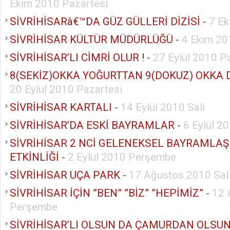
Ekim 2010 Pazartesi
SİVRİHİSARâ€™DA GÜZ GÜLLERİ DİZİSİ
-
7 E
SİVRİHİSAR KÜLTÜR MÜDÜRLÜĞÜ
-
4 Ekim 20
SİVRİHİSAR’LI CİMRİ OLUR !
-
27 Eylül 2010 P
8(SEKİZ)OKKA YOĞURTTAN 9(DOKUZ) OKKA
20 Eylül 2010 Pazartesi
SİVRİHİSAR KARTALI
-
14 Eylül 2010 Salı
SİVRİHİSAR’DA ESKİ BAYRAMLAR
-
6 Eylül 2
SİVRİHİSAR 2 NCİ GELENEKSEL BAYRAMLA
ETKİNLİĞİ
-
2 Eylül 2010 Perşembe
SİVRİHİSAR UÇA PARK
-
17 Ağustos 2010 Sal
SİVRİHİSAR İÇİN ”BEN” ”BİZ” ”HEPİMİZ”
-
12 
Perşembe
SİVRİHİSAR’LI OLSUN DA ÇAMURDAN OLSU