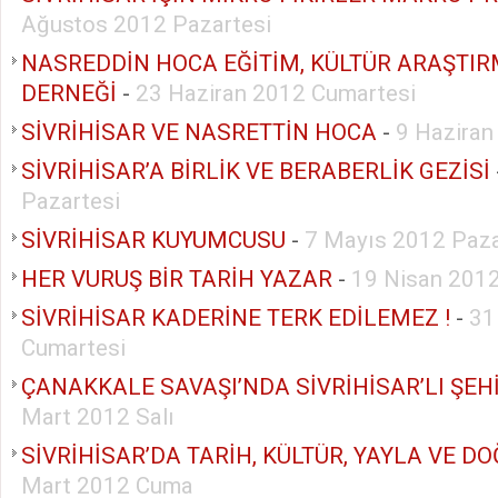
Ağustos 2012 Pazartesi
NASREDDİN HOCA EĞİTİM, KÜLTÜR ARAŞTIR
DERNEĞİ
-
23 Haziran 2012 Cumartesi
SİVRİHİSAR VE NASRETTİN HOCA
-
9 Haziran
SİVRİHİSAR’A BİRLİK VE BERABERLİK GEZİSİ
Pazartesi
SİVRİHİSAR KUYUMCUSU
-
7 Mayıs 2012 Paza
HER VURUŞ BİR TARİH YAZAR
-
19 Nisan 201
SİVRİHİSAR KADERİNE TERK EDİLEMEZ !
-
31
Cumartesi
ÇANAKKALE SAVAŞI’NDA SİVRİHİSAR’LI ŞEH
Mart 2012 Salı
SİVRİHİSAR’DA TARİH, KÜLTÜR, YAYLA VE D
Mart 2012 Cuma