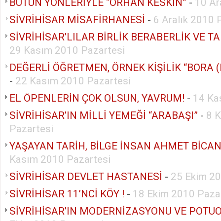
BÜTÜN YÖNLERİYLE “ORHAN KESKİN”
-
10 Ar
SİVRİHİSAR MİSAFİRHANESİ
-
6 Aralık 2010 
SİVRİHİSAR’LILAR BİRLİK BERABERLİK VE T
29 Kasım 2010 Pazartesi
DEĞERLİ ÖĞRETMEN, ÖRNEK KİŞİLİK “BORA 
-
22 Kasım 2010 Pazartesi
EL ÖPENLERİN ÇOK OLSUN, YAVRUM!
-
14 Ka
SİVRİHİSAR’IN MİLLİ YEMEĞİ “ARABAŞI”
-
8 
Pazartesi
YAŞAYAN TARİH, BİLGE İNSAN AHMET BİCA
Kasım 2010 Pazartesi
SİVRİHİSAR DEVLET HASTANESİ
-
25 Ekim 20
SİVRİHİSAR 11’NCİ KÖY !
-
18 Ekim 2010 Paza
SİVRİHİSAR’IN MODERNİZASYONU VE POTUO