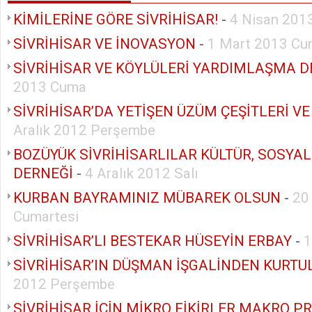
KİMİLERİNE GÖRE SİVRİHİSAR!
-
4 Nisan 201
SİVRİHİSAR VE İNOVASYON
-
1 Mart 2013 C
SİVRİHİSAR VE KÖYLÜLERİ YARDIMLAŞMA D
2013 Cuma
SİVRİHİSAR’DA YETİŞEN ÜZÜM ÇEŞİTLERİ VE
Aralık 2012 Perşembe
BOZÜYÜK SİVRİHİSARLILAR KÜLTÜR, SOSY
DERNEĞİ
-
4 Aralık 2012 Salı
KURBAN BAYRAMINIZ MÜBAREK OLSUN
-
20
Cumartesi
SİVRİHİSAR’LI BESTEKAR HÜSEYİN ERBAY
-
1
SİVRİHİSAR’IN DÜŞMAN İŞGALİNDEN KURT
2012 Perşembe
SİVRİHİSAR İÇİN MİKRO FİKİRLER MAKRO P