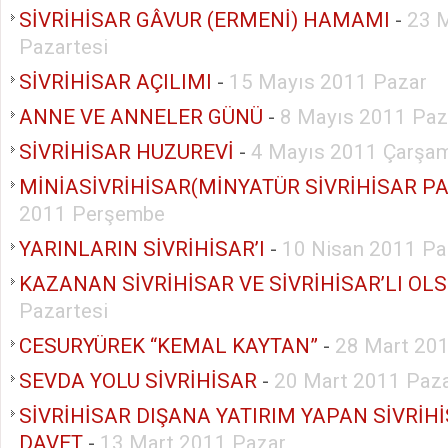
SİVRİHİSAR GÂVUR (ERMENİ) HAMAMI
-
23 
Pazartesi
SİVRİHİSAR AÇILIMI
-
15 Mayıs 2011 Pazar
ANNE VE ANNELER GÜNÜ
-
8 Mayıs 2011 Paz
SİVRİHİSAR HUZUREVİ
-
4 Mayıs 2011 Çarşa
MİNİASİVRİHİSAR(MİNYATÜR SİVRİHİSAR PA
2011 Perşembe
YARINLARIN SİVRİHİSAR’I
-
10 Nisan 2011 Pa
KAZANAN SİVRİHİSAR VE SİVRİHİSAR’LI OL
Pazartesi
CESURYÜREK “KEMAL KAYTAN”
-
28 Mart 201
SEVDA YOLU SİVRİHİSAR
-
20 Mart 2011 Paz
SİVRİHİSAR DIŞANA YATIRIM YAPAN SİVRİH
DAVET
-
13 Mart 2011 Pazar