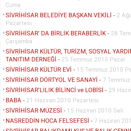
Cuma
SİVRİHİSAR BELEDİYE BAŞKAN VEKİLİ
-
2 Ağ
Pazartesi
SİVRİHİSAR’ DA BİRLİK BERABERLİK
-
28 Tem
Çarşamba
SİVRİHİSAR KÜLTÜR, TURİZM, SOSYAL YAR
TANITIM DERNEĞİ
-
25 Temmuz 2010 Pazar
SİVRİHİSAR KÜLTÜR EVİ
-
15 Temmuz 2010 P
SİVRİHİSAR DÖRTYOL VE SANAYİ
-
7 Temmuz
SİVRİHİSAR’LILIK BİLİNCİ ve LOBİSİ
-
29 Hazi
BABA
-
21 Haziran 2010 Pazartesi
SİVRİHİSAR MÜZESİ
-
15 Haziran 2010 Salı
NASREDDİN HOCA FELSEFESİ
-
7 Haziran 20
SİVRİHİSAR BALIKDAMI KUŞ VE BALIK CENN