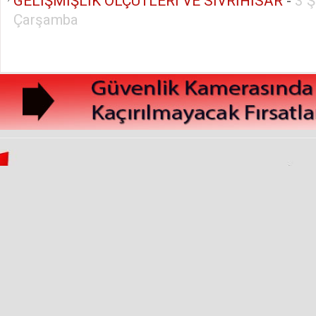
GELİŞMİŞLİK ÖLÇÜTLERİ VE SİVRİHİSAR
-
3 
Çarşamba