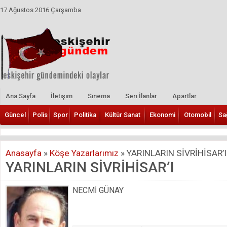
17 Ağustos 2016 Çarşamba
Ana Sayfa
İletişim
Sinema
Seri İlanlar
Apartlar
Güncel
Polis
Spor
Politika
Kültür Sanat
Ekonomi
Otomobil
Sa
Anasayfa
»
Köşe Yazarlarımız
»
YARINLARIN SİVRİHİSAR’I
YARINLARIN SİVRİHİSAR’I
NECMİ GÜNAY