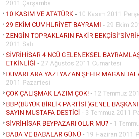
2011 Çarşamba
10 KASIM VE ATATÜRK
-
10 Kasım 2011 Perş
29 EKİM CUMHURİYET BAYRAMI
-
29 Ekim 20
ZENGİN TOPRAKLARIN FAKİR BEKÇİSİ“SİVRİ
2011 Salı
SİVRİHİSAR 4 NCÜ GELENEKSEL BAYRAMLA
ETKİNLİĞİ
-
27 Ağustos 2011 Cumartesi
DUVARLARA YAZI YAZAN ŞEHİR MAGANDAL
2011 Pazartesi
ÇOK ÇALIŞMAK LAZIM ÇOK!
-
12 Temmuz 201
BBP(BÜYÜK BİRLİK PARTİSİ )GENEL BAŞKAN
SAYIN MUSTAFA DESTİCİ
-
3 Temmuz 2011 P
SİVRİHİSAR BEYPAZARI OLUR MU?
-
1 Temmu
BABA VE BABALAR GÜNÜ
-
19 Haziran 2011 