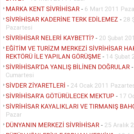
MARKA KENT SİVRİHİSAR
-
6 Mart 2011 Paza
SİVRİHİSAR KADERİNE TERK EDİLEMEZ
-
28 
Pazartesi
SİVRİHİSAR NELERİ KAYBETTİ?
-
20 Şubat 20
EĞİTİM VE TURİZM MERKEZİ SİVRİHİSAR H
REKTÖRÜ İLE YAPILAN GÖRÜŞME
-
14 Şubat 
SİVRİHİSAR’DA YANLIŞ BİLİNEN DOĞRULAR
Cumartesi
SİVDER ZİYARETLERİ
-
24 Ocak 2011 Pazartes
SİVRİHİSAR’A GÖTÜRÜLECEK MEKTUP
-
17 O
SİVRİHİSAR KAYALIKLARI VE TIRMANIŞ BAH
Pazar
DÜNYANIN MERKEZİ SİVRİHİSAR
-
25 Aralık 