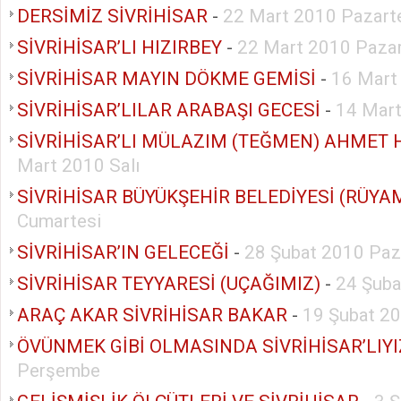
DERSİMİZ SİVRİHİSAR
-
22 Mart 2010 Pazart
SİVRİHİSAR’LI HIZIRBEY
-
22 Mart 2010 Pazar
SİVRİHİSAR MAYIN DÖKME GEMİSİ
-
16 Mart
SİVRİHİSAR’LILAR ARABAŞI GECESİ
-
14 Mart
SİVRİHİSAR’LI MÜLAZIM (TEĞMEN) AHMET 
Mart 2010 Salı
SİVRİHİSAR BÜYÜKŞEHİR BELEDİYESİ (RÜYA
Cumartesi
SİVRİHİSAR’IN GELECEĞİ
-
28 Şubat 2010 Paz
SİVRİHİSAR TEYYARESİ (UÇAĞIMIZ)
-
24 Şub
ARAÇ AKAR SİVRİHİSAR BAKAR
-
19 Şubat 2
ÖVÜNMEK GİBİ OLMASINDA SİVRİHİSAR’LIYI
Perşembe