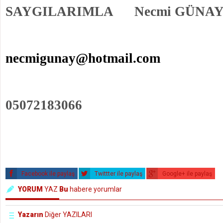
SAYGILARIMLA Necmi GÜNA
necmigunay@hotmail.com
05072183066
Facebook ile paylaş
Twittter ile paylaş
Google+ ile paylaş
YORUM
YAZ
Bu
habere yorumlar
Yazarın
Diğer YAZILARI