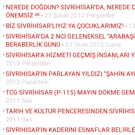
NEREDE DOĞDUN? SİVRİHİSAR’DA, NEREDE 
ÖNEMSİZ !!!
-
23 Şubat 2012 Perşembe
BİZ SİVRİHİSAR’LIYIZ YA ÇOCUKLARIMIZ!
-
1
SİVRİHİSAR’DA 2.NCİ GELENEKSEL “ARABAŞI”
BERABERLİK GÜNÜ
-
27 Ocak 2012 Cuma
SİVRİHİSAR’A HİZMETİ GEÇMİŞ İNSANLARI
2012 Perşembe
SİVRİHİSAR’IN PARLAYAN YILDIZI “ŞAHİN A
2012 Pazartesi
TCG SİVRİHİSAR (P-115) MAYIN DÖKME GEM
2011 Salı
TARİH VE KÜLTÜR PENCERESİNDEN SİVRİHİ
2011 Salı
SİVRİHİSAR’IN KADERİNİ ESNAFLAR BELİRLE