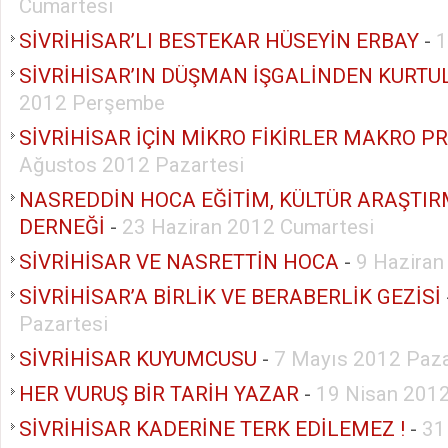
Cumartesi
SİVRİHİSAR’LI BESTEKAR HÜSEYİN ERBAY
-
1
SİVRİHİSAR’IN DÜŞMAN İŞGALİNDEN KURT
2012 Perşembe
SİVRİHİSAR İÇİN MİKRO FİKİRLER MAKRO P
Ağustos 2012 Pazartesi
NASREDDİN HOCA EĞİTİM, KÜLTÜR ARAŞTIR
DERNEĞİ
-
23 Haziran 2012 Cumartesi
SİVRİHİSAR VE NASRETTİN HOCA
-
9 Haziran
SİVRİHİSAR’A BİRLİK VE BERABERLİK GEZİSİ
Pazartesi
SİVRİHİSAR KUYUMCUSU
-
7 Mayıs 2012 Paza
HER VURUŞ BİR TARİH YAZAR
-
19 Nisan 201
SİVRİHİSAR KADERİNE TERK EDİLEMEZ !
-
31