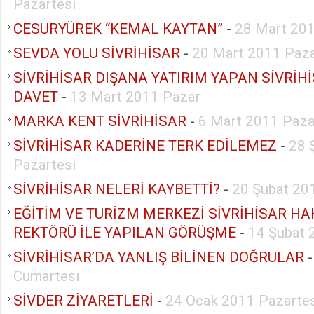
Pazartesi
CESURYÜREK “KEMAL KAYTAN”
-
28 Mart 201
SEVDA YOLU SİVRİHİSAR
-
20 Mart 2011 Paz
SİVRİHİSAR DIŞANA YATIRIM YAPAN SİVRİH
DAVET
-
13 Mart 2011 Pazar
MARKA KENT SİVRİHİSAR
-
6 Mart 2011 Paza
SİVRİHİSAR KADERİNE TERK EDİLEMEZ
-
28 
Pazartesi
SİVRİHİSAR NELERİ KAYBETTİ?
-
20 Şubat 20
EĞİTİM VE TURİZM MERKEZİ SİVRİHİSAR H
REKTÖRÜ İLE YAPILAN GÖRÜŞME
-
14 Şubat 
SİVRİHİSAR’DA YANLIŞ BİLİNEN DOĞRULAR
Cumartesi
SİVDER ZİYARETLERİ
-
24 Ocak 2011 Pazartes