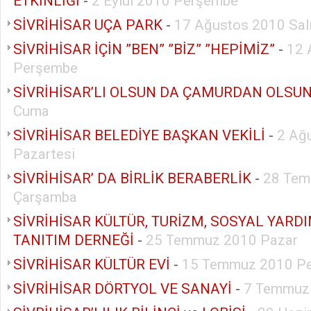
ETKİNLİĞİ
-
2 Eylül 2010 Perşembe
SİVRİHİSAR UÇA PARK
-
17 Ağustos 2010 Sal
SİVRİHİSAR İÇİN ”BEN” ”BİZ” ”HEPİMİZ”
-
12 
Perşembe
SİVRİHİSAR’LI OLSUN DA ÇAMURDAN OLSU
Cuma
SİVRİHİSAR BELEDİYE BAŞKAN VEKİLİ
-
2 Ağ
Pazartesi
SİVRİHİSAR’ DA BİRLİK BERABERLİK
-
28 Tem
Çarşamba
SİVRİHİSAR KÜLTÜR, TURİZM, SOSYAL YAR
TANITIM DERNEĞİ
-
25 Temmuz 2010 Pazar
SİVRİHİSAR KÜLTÜR EVİ
-
15 Temmuz 2010 P
SİVRİHİSAR DÖRTYOL VE SANAYİ
-
7 Temmuz