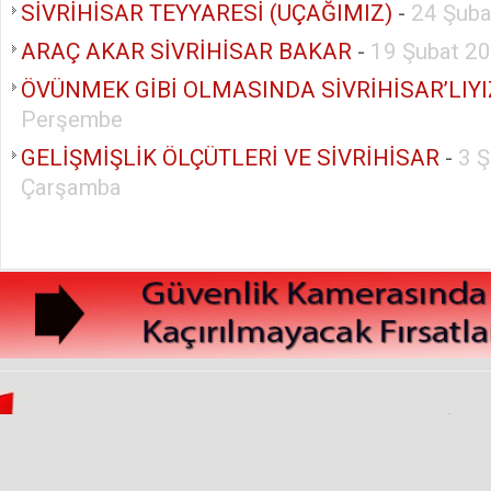
SİVRİHİSAR TEYYARESİ (UÇAĞIMIZ)
-
24 Şub
ARAÇ AKAR SİVRİHİSAR BAKAR
-
19 Şubat 2
ÖVÜNMEK GİBİ OLMASINDA SİVRİHİSAR’LIYI
Perşembe
GELİŞMİŞLİK ÖLÇÜTLERİ VE SİVRİHİSAR
-
3 
Çarşamba