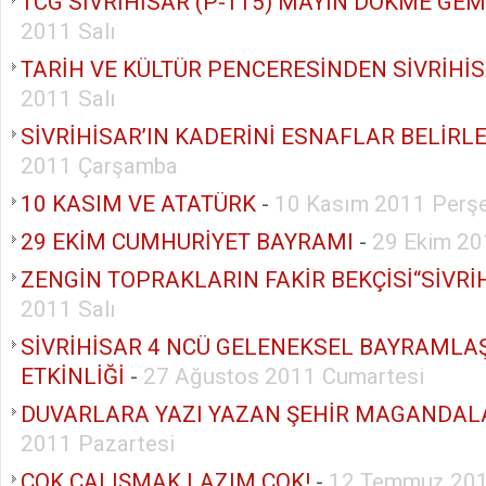
TCG SİVRİHİSAR (P-115) MAYIN DÖKME GEM
2011 Salı
TARİH VE KÜLTÜR PENCERESİNDEN SİVRİHİ
2011 Salı
SİVRİHİSAR’IN KADERİNİ ESNAFLAR BELİRLE
2011 Çarşamba
10 KASIM VE ATATÜRK
-
10 Kasım 2011 Perş
29 EKİM CUMHURİYET BAYRAMI
-
29 Ekim 20
ZENGİN TOPRAKLARIN FAKİR BEKÇİSİ“SİVRİ
2011 Salı
SİVRİHİSAR 4 NCÜ GELENEKSEL BAYRAMLA
ETKİNLİĞİ
-
27 Ağustos 2011 Cumartesi
DUVARLARA YAZI YAZAN ŞEHİR MAGANDAL
2011 Pazartesi
ÇOK ÇALIŞMAK LAZIM ÇOK!
-
12 Temmuz 201