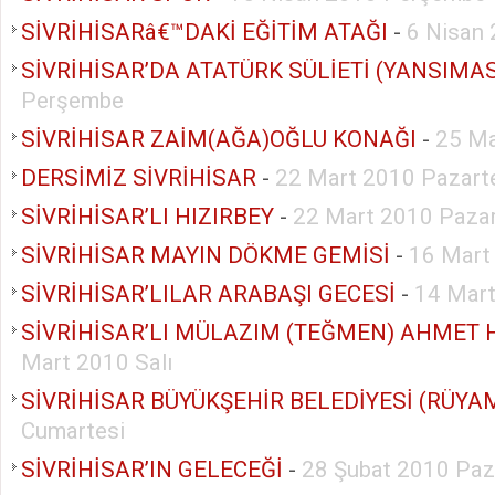
SİVRİHİSARâ€™DAKİ EĞİTİM ATAĞI
-
6 Nisan 
Perşembe
SİVRİHİSAR ZAİM(AĞA)OĞLU KONAĞI
-
25 Ma
DERSİMİZ SİVRİHİSAR
-
22 Mart 2010 Pazart
SİVRİHİSAR’LI HIZIRBEY
-
22 Mart 2010 Pazar
SİVRİHİSAR MAYIN DÖKME GEMİSİ
-
16 Mart
SİVRİHİSAR’LILAR ARABAŞI GECESİ
-
14 Mart
SİVRİHİSAR’LI MÜLAZIM (TEĞMEN) AHMET 
Mart 2010 Salı
SİVRİHİSAR BÜYÜKŞEHİR BELEDİYESİ (RÜYA
Cumartesi
SİVRİHİSAR’IN GELECEĞİ
-
28 Şubat 2010 Paz