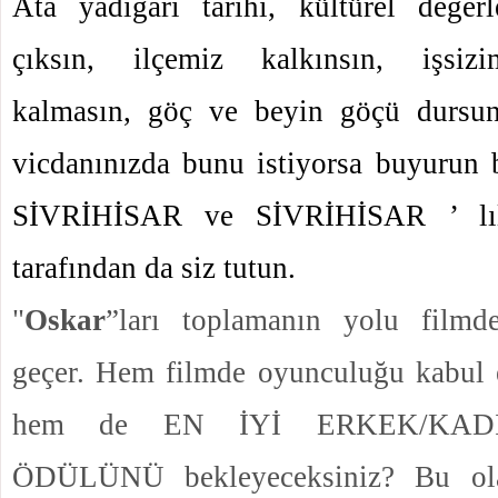
Ata yadigârı tarihi, kültürel değer
çıksın, ilçemiz kalkınsın, işsizi
kalmasın, göç ve beyin göçü dursun
vicdanınızda bunu istiyorsa buyurun b
SİVRİHİSAR ve SİVRİHİSAR ’ lıl
tarafından da siz tutun.
"
Oskar
”ları toplamanın yolu filmd
geçer. Hem filmde oyunculuğu kabul 
hem de EN İYİ ERKEK/KA
ÖDÜLÜNÜ bekleyeceksiniz? Bu ola