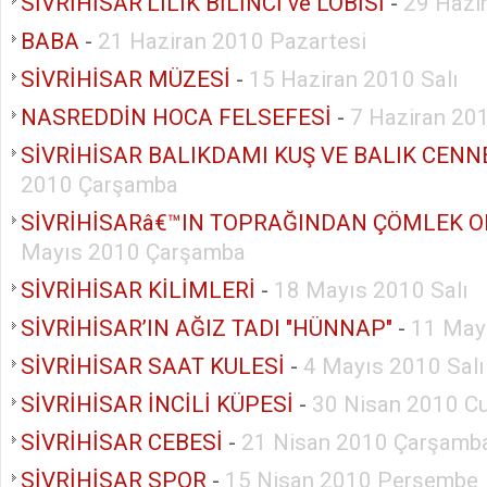
SİVRİHİSAR’LILIK BİLİNCİ ve LOBİSİ
-
29 Hazi
BABA
-
21 Haziran 2010 Pazartesi
SİVRİHİSAR MÜZESİ
-
15 Haziran 2010 Salı
NASREDDİN HOCA FELSEFESİ
-
7 Haziran 20
SİVRİHİSAR BALIKDAMI KUŞ VE BALIK CENN
2010 Çarşamba
SİVRİHİSARâ€™IN TOPRAĞINDAN ÇÖMLEK 
Mayıs 2010 Çarşamba
SİVRİHİSAR KİLİMLERİ
-
18 Mayıs 2010 Salı
SİVRİHİSAR’IN AĞIZ TADI "HÜNNAP"
-
11 Mayı
SİVRİHİSAR SAAT KULESİ
-
4 Mayıs 2010 Salı
SİVRİHİSAR İNCİLİ KÜPESİ
-
30 Nisan 2010 C
SİVRİHİSAR CEBESİ
-
21 Nisan 2010 Çarşamb
SİVRİHİSAR SPOR
-
15 Nisan 2010 Perşembe