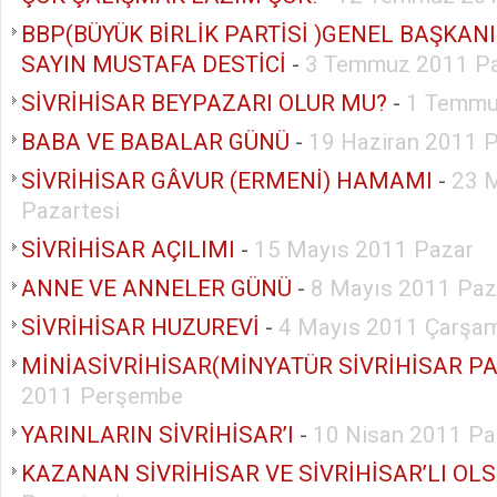
BBP(BÜYÜK BİRLİK PARTİSİ )GENEL BAŞKAN
SAYIN MUSTAFA DESTİCİ
-
3 Temmuz 2011 P
SİVRİHİSAR BEYPAZARI OLUR MU?
-
1 Temmu
BABA VE BABALAR GÜNÜ
-
19 Haziran 2011 
SİVRİHİSAR GÂVUR (ERMENİ) HAMAMI
-
23 
Pazartesi
SİVRİHİSAR AÇILIMI
-
15 Mayıs 2011 Pazar
ANNE VE ANNELER GÜNÜ
-
8 Mayıs 2011 Paz
SİVRİHİSAR HUZUREVİ
-
4 Mayıs 2011 Çarşa
MİNİASİVRİHİSAR(MİNYATÜR SİVRİHİSAR PA
2011 Perşembe
YARINLARIN SİVRİHİSAR’I
-
10 Nisan 2011 Pa
KAZANAN SİVRİHİSAR VE SİVRİHİSAR’LI OL