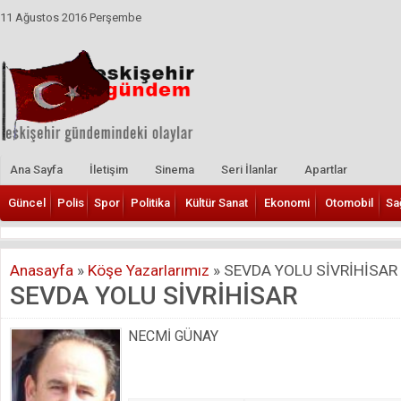
11 Ağustos 2016 Perşembe
Ana Sayfa
İletişim
Sinema
Seri İlanlar
Apartlar
Güncel
Polis
Spor
Politika
Kültür Sanat
Ekonomi
Otomobil
Sa
Anasayfa
»
Köşe Yazarlarımız
»
SEVDA YOLU SİVRİHİSAR
SEVDA YOLU SİVRİHİSAR
NECMİ GÜNAY