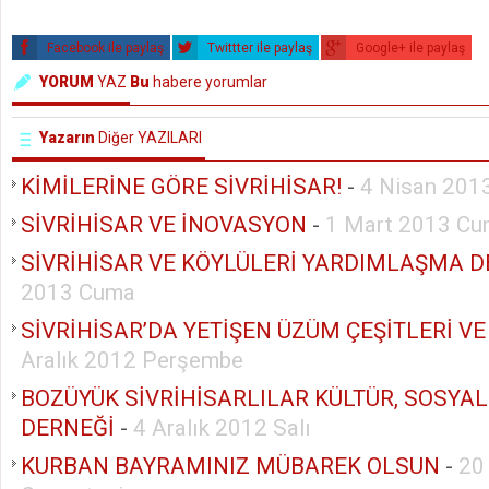
Facebook ile paylaş
Twittter ile paylaş
Google+ ile paylaş
YORUM
YAZ
Bu
habere yorumlar
Yazarın
Diğer YAZILARI
KİMİLERİNE GÖRE SİVRİHİSAR!
-
4 Nisan 201
SİVRİHİSAR VE İNOVASYON
-
1 Mart 2013 C
SİVRİHİSAR VE KÖYLÜLERİ YARDIMLAŞMA D
2013 Cuma
SİVRİHİSAR’DA YETİŞEN ÜZÜM ÇEŞİTLERİ VE
Aralık 2012 Perşembe
BOZÜYÜK SİVRİHİSARLILAR KÜLTÜR, SOSY
DERNEĞİ
-
4 Aralık 2012 Salı
KURBAN BAYRAMINIZ MÜBAREK OLSUN
-
20