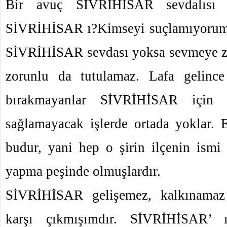
Bir avuç SİVRİHİSAR sevdalısı 
SİVRİHİSAR ı?Kimseyi suçlamıyorum,
SİVRİHİSAR sevdası yoksa sevmeye zo
zorunlu da tutulamaz. Lafa gelinc
bırakmayanlar SİVRİHİSAR için bi
sağlamayacak işlerde ortada yoklar.
budur, yani hep o şirin ilçenin ismi
yapma peşinde olmuşlardır.
SİVRİHİSAR gelişemez, kalkınamaz
karşı çıkmışımdır. SİVRİHİSAR’ ı