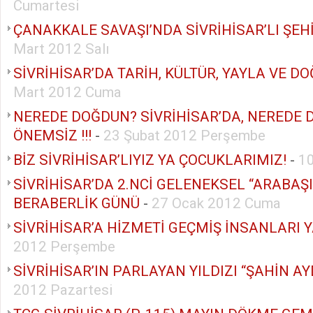
Cumartesi
ÇANAKKALE SAVAŞI’NDA SİVRİHİSAR’LI ŞEH
Mart 2012 Salı
SİVRİHİSAR’DA TARİH, KÜLTÜR, YAYLA VE D
Mart 2012 Cuma
NEREDE DOĞDUN? SİVRİHİSAR’DA, NEREDE 
ÖNEMSİZ !!!
-
23 Şubat 2012 Perşembe
BİZ SİVRİHİSAR’LIYIZ YA ÇOCUKLARIMIZ!
-
1
SİVRİHİSAR’DA 2.NCİ GELENEKSEL “ARABAŞI”
BERABERLİK GÜNÜ
-
27 Ocak 2012 Cuma
SİVRİHİSAR’A HİZMETİ GEÇMİŞ İNSANLARI
2012 Perşembe
SİVRİHİSAR’IN PARLAYAN YILDIZI “ŞAHİN A
2012 Pazartesi