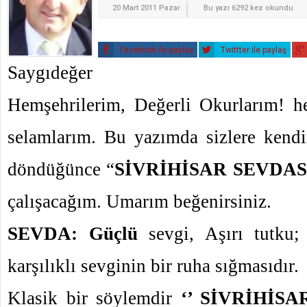
20 Mart 2011 Pazar
Bu yazı 6292 kez okundu
Facebook ile paylaş
Twittter ile paylaş
Saygıdeğer
Hemşehrilerim, Değerli Okurlarım! he
selamlarım. Bu yazımda sizlere kend
döndüğünce “
SİVRİHİSAR SEVDAS
çalışacağım. Umarım beğenirsiniz.
SEVDA: Güçlü
sevgi, Aşırı tutku; i
karşılıklı sevginin bir ruha sığmasıdır.
Klasik bir söylemdir
‘’ SİVRİHİSA