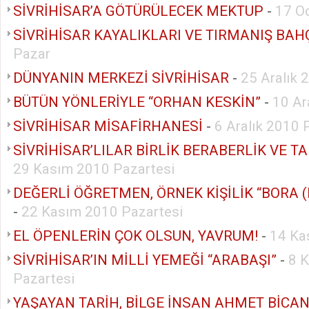
SİVRİHİSAR’A GÖTÜRÜLECEK MEKTUP
-
17 O
SİVRİHİSAR KAYALIKLARI VE TIRMANIŞ BAH
Pazar
DÜNYANIN MERKEZİ SİVRİHİSAR
-
25 Aralık 
BÜTÜN YÖNLERİYLE “ORHAN KESKİN”
-
10 Ar
SİVRİHİSAR MİSAFİRHANESİ
-
6 Aralık 2010 
SİVRİHİSAR’LILAR BİRLİK BERABERLİK VE T
29 Kasım 2010 Pazartesi
DEĞERLİ ÖĞRETMEN, ÖRNEK KİŞİLİK “BORA 
-
22 Kasım 2010 Pazartesi
EL ÖPENLERİN ÇOK OLSUN, YAVRUM!
-
14 Ka
SİVRİHİSAR’IN MİLLİ YEMEĞİ “ARABAŞI”
-
8 
Pazartesi
YAŞAYAN TARİH, BİLGE İNSAN AHMET BİCA