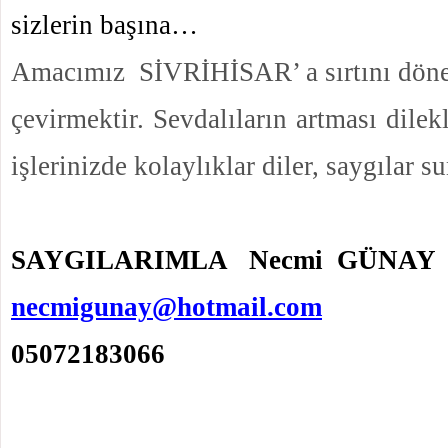
sizlerin başına…
Amacımız SİVRİHİSAR’ a sırtını dönen
çevirmektir. Sevdalıların artması dilek
işlerinizde kolaylıklar diler, saygılar s
SAYGILARIMLA Necmi GÜNAY
necmigunay@hotmail.com
05072183066