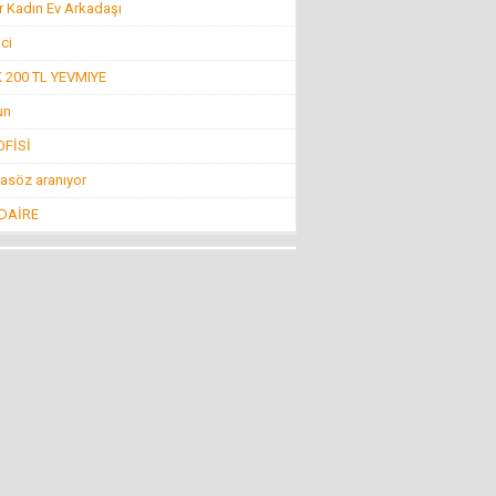
r Kadın Ev Arkadaşı
Konuk Yazar
Belediyeyi hesap uzmanı yönetiyor ama balık
ici
istifi tramvay zarar ediyor!
19 Haziran 2016 Pazar
200 TL YEVMIYE
un
Mehmet KIZILKAYA
FİSİ
İnsanlığın Bitiş Noktası “Öldürmek!”
11 Ağustos 2016 Perşembe
asöz aranıyor
 DAİRE
Mehti Saraç
EBRUCUUMA İLK EVLULUK TEKLUFUMDUR
22 Mart 2016 Salı
NECMİ GÜNAY
KİMİLERİNE GÖRE SİVRİHİSAR!
4 Nisan 2013 Perşembe
Nevzat Ağabey Milli Gençlikle...
İNCİRLİK FİTNE ÜSSÜ KAPATILSIN
29 Temmuz 2016 Cuma