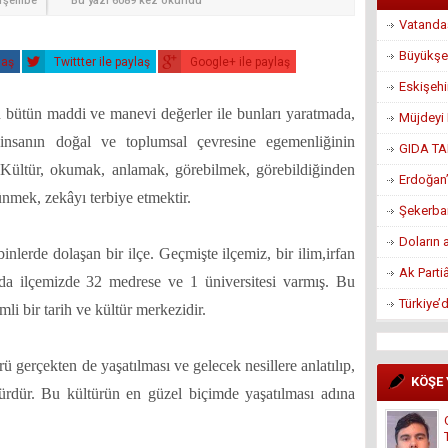
erşembe
Bu yazı 6089 kez okundu
Vatandaş
Büyükşe
laş
Twittter ile paylaş
Google+ ile paylaş
Eskişeh
an bütün maddi ve manevi değerler ile bunları yaratmada,
Müjdeyi 
, insanın doğal ve toplumsal çevresine egemenliğinin
GIDA TA
 Kültür, okumak, anlamak, görebilmek, görebildiğinden
Erdoğan’
mek, zekâyı terbiye etmektir.
Şekerban
Doların 
lerde dolaşan bir ilçe. Geçmişte ilçemiz, bir ilim,irfan
Ak Parti
nda ilçemizde 32 medrese ve 1 üniversitesi varmış. Bu
Türkiye’
li bir tarih ve kültür merkezidir.
erçekten de yaşatılması ve gelecek nesillere anlatılıp,
KÖŞE
türdür. Bu kültürün en güzel biçimde yaşatılması adına