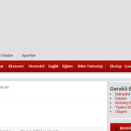
i İlanlar
Apartlar
at
Ekonomi
Otomobil
Sağlık
Eğitim
Bilim Teknoloji
Ekoloji - Çe
ÜR EVİ
Gerekli B
Eskişehir
Estram
Nöbetçi 
Tiyatro Et
Ulaşım
BUGÜ