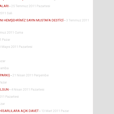
ALARI
-
25 Temmuz 2011 Pazartesi
011 Salı
ANI HEMŞEHRİMİZ SAYIN MUSTAFA DESTİCİ
-
3 Temmuz 2011
muz 2011 Cuma
1 Pazar
3 Mayıs 2011 Pazartesi
azar
rşamba
PARKI)
-
21 Nisan 2011 Perşembe
Pazar
OLSUN
-
4 Nisan 2011 Pazartesi
011 Pazartesi
azar
İHİSARLILARA AÇIK DAVET
-
13 Mart 2011 Pazar