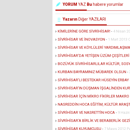
YORUM
YAZ
Bu
habere yorumlar
Yazarın
Diğer YAZILARI
KİMİLERİNE GÖRE SİVRİHİSAR!
-
4 Nisan 2
SİVRİHİSAR VE İNOVASYON
-
1 Mart 2013
SİVRİHİSAR VE KÖYLÜLERİ YARDIMLAŞM
SİVRİHİSAR’DA YETİŞEN ÜZÜM ÇEŞİTLERİ
BOZÜYÜK SİVRİHİSARLILAR KÜLTÜR, SO
KURBAN BAYRAMINIZ MÜBAREK OLSUN
-
SİVRİHİSAR’LI BESTEKAR HÜSEYİN ERBAY
SİVRİHİSAR’IN DÜŞMAN İŞGALİNDEN KU
SİVRİHİSAR İÇİN MİKRO FİKİRLER MAKRO
NASREDDİN HOCA EĞİTİM, KÜLTÜR ARAŞT
SİVRİHİSAR VE NASRETTİN HOCA
-
9 Hazi
SİVRİHİSAR’A BİRLİK VE BERABERLİK GEZİ
SİVRİHİSAR KUYUMCUSU
-
7 Mayıs 2012 P