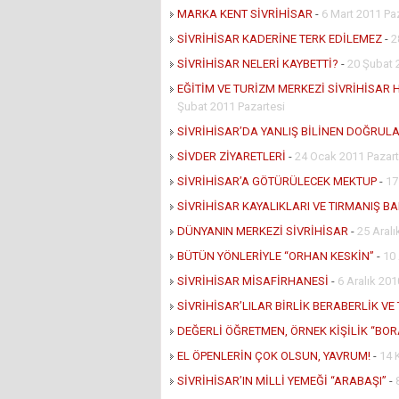
MARKA KENT SİVRİHİSAR
-
6 Mart 2011 Pa
SİVRİHİSAR KADERİNE TERK EDİLEMEZ
-
2
SİVRİHİSAR NELERİ KAYBETTİ?
-
20 Şubat 
EĞİTİM VE TURİZM MERKEZİ SİVRİHİSAR
Şubat 2011 Pazartesi
SİVRİHİSAR’DA YANLIŞ BİLİNEN DOĞRUL
SİVDER ZİYARETLERİ
-
24 Ocak 2011 Pazart
SİVRİHİSAR’A GÖTÜRÜLECEK MEKTUP
-
17
SİVRİHİSAR KAYALIKLARI VE TIRMANIŞ B
DÜNYANIN MERKEZİ SİVRİHİSAR
-
25 Aral
BÜTÜN YÖNLERİYLE “ORHAN KESKİN”
-
10
SİVRİHİSAR MİSAFİRHANESİ
-
6 Aralık 201
SİVRİHİSAR’LILAR BİRLİK BERABERLİK VE
DEĞERLİ ÖĞRETMEN, ÖRNEK KİŞİLİK “BOR
EL ÖPENLERİN ÇOK OLSUN, YAVRUM!
-
14 
SİVRİHİSAR’IN MİLLİ YEMEĞİ “ARABAŞI”
-