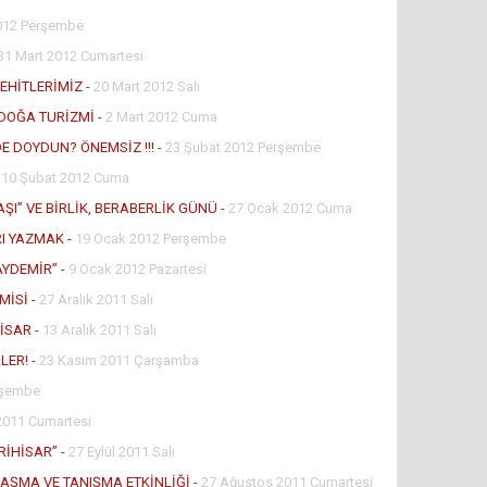
012 Perşembe
31 Mart 2012 Cumartesi
ŞEHİTLERİMİZ
-
20 Mart 2012 Salı
E DOĞA TURİZMİ
-
2 Mart 2012 Cuma
E DOYDUN? ÖNEMSİZ !!!
-
23 Şubat 2012 Perşembe
-
10 Şubat 2012 Cuma
ŞI” VE BİRLİK, BERABERLİK GÜNÜ
-
27 Ocak 2012 Cuma
RI YAZMAK
-
19 Ocak 2012 Perşembe
 AYDEMİR”
-
9 Ocak 2012 Pazartesi
MİSİ
-
27 Aralık 2011 Salı
HİSAR
-
13 Aralık 2011 Salı
LER!
-
23 Kasım 2011 Çarşamba
rşembe
2011 Cumartesi
RİHİSAR”
-
27 Eylül 2011 Salı
AŞMA VE TANIŞMA ETKİNLİĞİ
-
27 Ağustos 2011 Cumartesi