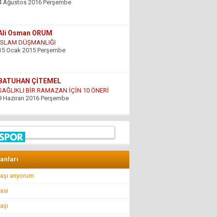
15 Ocak 2015 Perşembe
BATUHAN ÇİTEMEL
SAĞLIKLI BİR RAMAZAN İÇİN 10 ÖNERİ
9 Haziran 2016 Perşembe
GÜNDOĞDU YILDIRIM
ÇARESİZLİK
9 Haziran 2016 Perşembe
Hüseyin DÜŞ
İlkyardımcılara kim yardım edecek!..
8 Nisan 2016 Cuma
lanları
aşı arıyorum
Hüseyin GÜVEN
BİR ŞEY ANCAK DEĞERİNİ BİLENİN YANINDA
asi
KIYMETLİDİR...
22 Temmuz 2016 Cuma
aşı