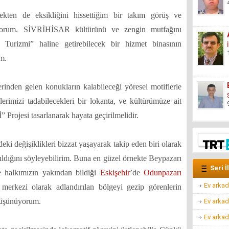
ten de eksikliğini hissettiğim bir takım görüş ve
tiyorum. SİVRİHİSAR kültürünü ve zengin mutfağını
Turizmi” haline getirebilecek bir hizmet binasının
m.
erinden gelen konukların kalabileceği yöresel motiflerle
lerimizi tadabilecekleri bir lokanta, ve kültürümüze ait
Projesi tasarlanarak hayata geçirilmelidir.
deki değişiklikleri bizzat yaşayarak takip eden biri olarak
kıldığını söyleyebilirim. Buna en güzel örnekte Beypazarı
Seri İ
e halkımızın yakından bildiği
Eskişehir
’de
Odunpazarı
Ev arkad
r merkezi olarak adlandırılan bölgeyi gezip görenlerin
 düşünüyorum.
Ev arkad
Ev arkad