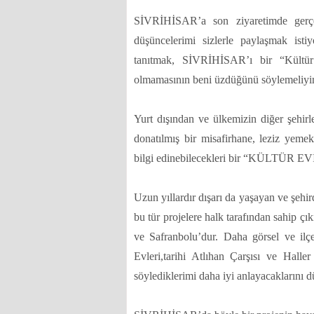
SİVRİHİSAR’a son ziyaretimde gerçek
düşüncelerimi sizlerle paylaşmak is
tanıtmak, SİVRİHİSAR’ı bir “Kültür 
olmamasının beni üzdüğünü söylemeliyi
Yurt dışından ve ülkemizin diğer şehirl
donatılmış bir misafirhane, leziz yemek
bilgi edinebilecekleri bir “KÜLTÜR EVİ” 
Uzun yıllardır dışarı da yaşayan ve şehir
bu tür projelere halk tarafından sahip çı
ve Safranbolu’dur. Daha görsel ve ilç
Evleri,tarihi Atlıhan Çarşısı ve Halle
söylediklerimi daha iyi anlayacaklarını