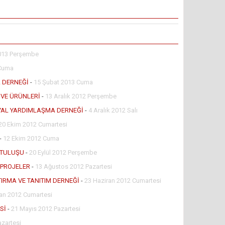
013 Perşembe
 Cuma
A DERNEĞİ
-
15 Şubat 2013 Cuma
 VE ÜRÜNLERİ
-
13 Aralık 2012 Perşembe
SYAL YARDIMLAŞMA DERNEĞİ
-
4 Aralık 2012 Salı
20 Ekim 2012 Cumartesi
-
12 Ekim 2012 Cuma
RTULUŞU
-
20 Eylül 2012 Perşembe
 PROJELER
-
13 Ağustos 2012 Pazartesi
IRMA VE TANITIM DERNEĞİ
-
23 Haziran 2012 Cumartesi
ran 2012 Cumartesi
Sİ
-
21 Mayıs 2012 Pazartesi
azartesi