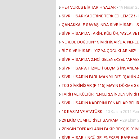
HER VURUŞ BİR TARİH YAZAR
-
19 Nisan 2
SİVRİHİSAR KADERİNE TERK EDİLEMEZ !
-
ÇANAKKALE SAVAŞI’NDA SİVRİHİSAR’LI 
SİVRİHİSAR’DA TARİH, KÜLTÜR, YAYLA V
NEREDE DOĞDUN? SİVRİHİSAR’DA, NERED
BİZ SİVRİHİSAR’LIYIZ YA ÇOCUKLARIMIZ!
SİVRİHİSAR’DA 2.NCİ GELENEKSEL “ARABA
SİVRİHİSAR’A HİZMETİ GEÇMİŞ İNSANLA
SİVRİHİSAR’IN PARLAYAN YILDIZI “ŞAHİN
TCG SİVRİHİSAR (P-115) MAYIN DÖKME GE
TARİH VE KÜLTÜR PENCERESİNDEN SİVRİ
SİVRİHİSAR’IN KADERİNİ ESNAFLAR BELİR
10 KASIM VE ATATÜRK
-
10 Kasım 2011 Pe
29 EKİM CUMHURİYET BAYRAMI
-
29 Ekim 
ZENGİN TOPRAKLARIN FAKİR BEKÇİSİ“SİV
SİVRİHİSAR 4 NCÜ GELENEKSEL BAYRAML