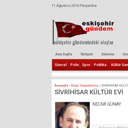
11 Ağustos 2016 Perşembe
Ana Sayfa
İletişim
Sinema
Ser
Güncel
Polis
Spor
Politika
Kültür San
Anasayfa
»
Köşe Yazarlarımız
»
SİVRİHİSAR KÜLT
SİVRİHİSAR KÜLTÜR EVİ
NECMİ GÜNAY