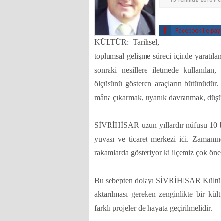
15 Temmuz 2010 P
Facebook ile pay
KÜLTÜR: Tarihsel,
toplumsal gelişme süreci içinde yaratıl
sonraki nesillere iletmede kullanılan
ölçüsünü gösteren araçların bütünüdür.
mâna çıkarmak, uyanık davranmak, düşün
SİVRİHİSAR uzun yıllardır nüfusu 10 bin
yuvası ve ticaret merkezi idi. Zamanı
rakamlarda gösteriyor ki ilçemiz çok önem
Bu sebepten dolayı SİVRİHİSAR Kültürü g
aktarılması gereken zenginlikte bir kül
farklı projeler de hayata geçirilmelidir.