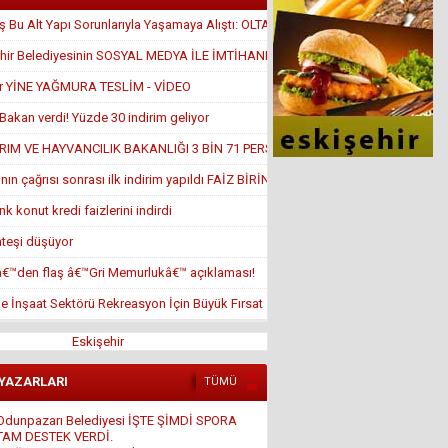
 Bu Alt Yapı Sorunlarıyla Yaşamaya Alıştı: OLTA ATTILAR
hir Belediyesinin SOSYAL MEDYA İLE İMTİHANI
ir YİNE YAĞMURA TESLİM - VİDEO
Bakan verdi! Yüzde 30 indirim geliyor
RIM VE HAYVANCILIK BAKANLIĞI 3 BİN 71 PERSONEL ALACAK!
nın çağrısı sonrası ilk indirim yapıldı FAİZ BİRİN ALTINDA
k konut kredi faizlerini indirdi
ateşi düşüyor
â€™den flaş â€™Gri Memurlukâ€™ açıklaması!
de İnşaat Sektörü Rekreasyon İçin Büyük Fırsat
Eskişehir
 YAZARLARI
TÜMÜ
Ali Osman ORUM
İSLAM DÜŞMANLIĞI