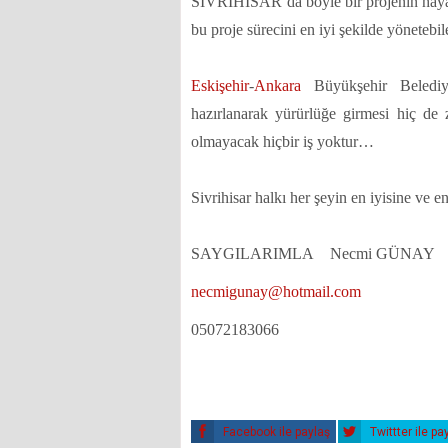
SİVRİHİSAR’da böyle bir projenin hayata
bu proje sürecini en iyi şekilde yönetebil
Eskişehir
-
Ankara
Büyükşehir Belediyel
hazırlanarak yürürlüğe girmesi hiç de 
olmayacak hiçbir iş yoktur…
Sivrihisar halkı her şeyin en iyisine ve en
SAYGILARIMLA Necmi GÜNAY
necmigunay@hotmail.com
05072183066
Facebook ile paylaş
Twittter ile pa