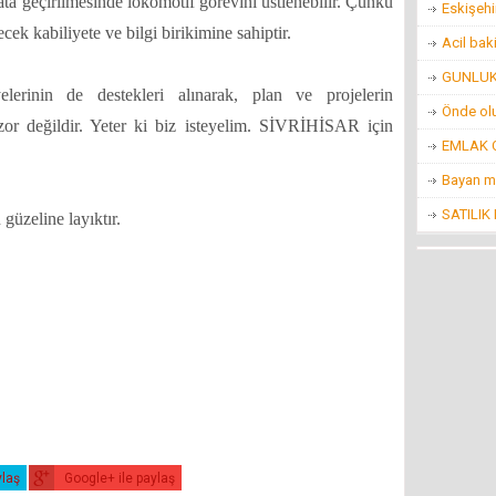
 geçirilmesinde lokomotif görevini üstlenebilir. Çünkü
Eskişehi
ecek kabiliyete ve bilgi birikimine sahiptir.
Acil bak
GUNLUK 
erinin de destekleri alınarak, plan ve projelerin
Önde ol
zor değildir. Yeter ki biz isteyelim. SİVRİHİSAR için
EMLAK O
Bayan m
SATILIK
 güzeline layıktır.
ylaş
Google+ ile paylaş