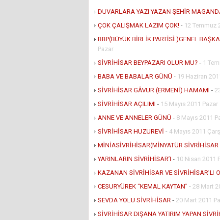
DUVARLARA YAZI YAZAN ŞEHİR MAGAND
ÇOK ÇALIŞMAK LAZIM ÇOK!
-
12 Temmuz 2
BBP(BÜYÜK BİRLİK PARTİSİ )GENEL BAŞK
Pazar
SİVRİHİSAR BEYPAZARI OLUR MU?
-
1 Tem
BABA VE BABALAR GÜNÜ
-
19 Haziran 201
SİVRİHİSAR GÂVUR (ERMENİ) HAMAMI
-
2
SİVRİHİSAR AÇILIMI
-
15 Mayıs 2011 Pazar
ANNE VE ANNELER GÜNÜ
-
8 Mayıs 2011 P
SİVRİHİSAR HUZUREVİ
-
4 Mayıs 2011 Ça
MİNİASİVRİHİSAR(MİNYATÜR SİVRİHİSAR 
YARINLARIN SİVRİHİSAR’I
-
10 Nisan 2011 
KAZANAN SİVRİHİSAR VE SİVRİHİSAR’LI 
CESURYÜREK “KEMAL KAYTAN”
-
28 Mart 2
SEVDA YOLU SİVRİHİSAR
-
20 Mart 2011 P
SİVRİHİSAR DIŞANA YATIRIM YAPAN SİVR