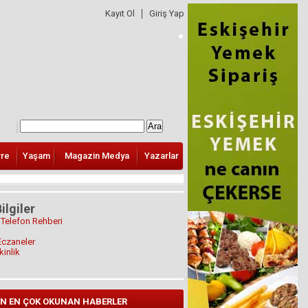
Kayıt Ol
Giriş Yap
vre
Yaşam
Magazin Medya
Yazarlar
ilgiler
 Telefon Rehberi
Eczaneler
kinlik
N EN ÇOK OKUNAN HABERLER