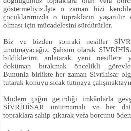
doğduğumuz topraklara olan vefa bor
göstermeliyiz.İşte o zaman bizi kendil
çocuklarımızda o toprakların yaşanılır 
olması için mücadelesini sürdürürler.
Biz ve bizden sonraki nesiller SİV
unutmayacağız. Şahsım olarak SİVRİHİS
bildiklerimi anlatarak yeni nesillere 
doküman bırakmak öncelikli görevler
Bununla birlikte her zaman Sivrihisar o
tutarak konuyu sıcak tutmaya çalışmaktayı
Modern çağın getirdiği imkânlarla gev
SİVRİHİSAR unutmamalı ve her dai
topraklara sahip çıkarak vefa borcunu ödem