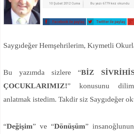
10 Şubat 2012 Cuma
Bu yazı 6779 kez okundu
Facebook ile paylaş
Twittter ile paylaş
Saygıdeğer Hemşehrilerim, Kıymetli Okurl
Bu yazımda sizlere “
BİZ SİVRİHİ
ÇOCUKLARIMIZ!
” konusunu dilim
anlatmak istedim. Takdir siz Saygıdeğer oku
“
Değişim
” ve “
Dönüşüm
” insanoğlunun