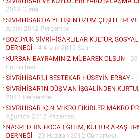
SİVRİHİSAR VE KÖYLÜLERİ YARDIMLAŞMA D
2013 Cuma
SİVRİHİSAR’DA YETİŞEN ÜZÜM ÇEŞİTLERİ VE
Aralık 2012 Perşembe
BOZÜYÜK SİVRİHİSARLILAR KÜLTÜR, SOSY
DERNEĞİ
-
4 Aralık 2012 Salı
KURBAN BAYRAMINIZ MÜBAREK OLSUN
-
20
Cumartesi
SİVRİHİSAR’LI BESTEKAR HÜSEYİN ERBAY
-
1
SİVRİHİSAR’IN DÜŞMAN İŞGALİNDEN KURT
2012 Perşembe
SİVRİHİSAR İÇİN MİKRO FİKİRLER MAKRO P
Ağustos 2012 Pazartesi
NASREDDİN HOCA EĞİTİM, KÜLTÜR ARAŞTIR
DERNEĞİ
-
23 Haziran 2012 Cumartesi