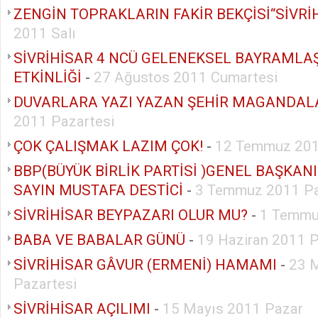
ZENGİN TOPRAKLARIN FAKİR BEKÇİSİ“SİVRİ
2011 Salı
SİVRİHİSAR 4 NCÜ GELENEKSEL BAYRAMLA
ETKİNLİĞİ
-
27 Ağustos 2011 Cumartesi
DUVARLARA YAZI YAZAN ŞEHİR MAGANDAL
2011 Pazartesi
ÇOK ÇALIŞMAK LAZIM ÇOK!
-
12 Temmuz 201
BBP(BÜYÜK BİRLİK PARTİSİ )GENEL BAŞKAN
SAYIN MUSTAFA DESTİCİ
-
3 Temmuz 2011 P
SİVRİHİSAR BEYPAZARI OLUR MU?
-
1 Temmu
BABA VE BABALAR GÜNÜ
-
19 Haziran 2011 
SİVRİHİSAR GÂVUR (ERMENİ) HAMAMI
-
23 
Pazartesi
SİVRİHİSAR AÇILIMI
-
15 Mayıs 2011 Pazar