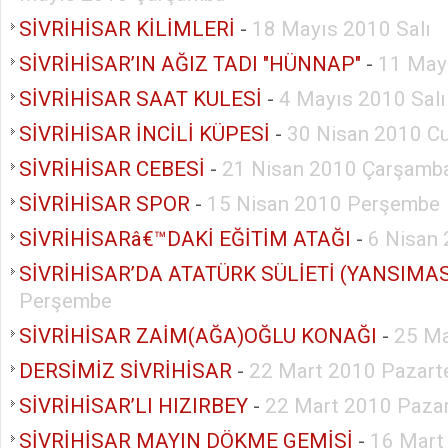
SİVRİHİSAR KİLİMLERİ
-
18 Mayıs 2010 Salı
SİVRİHİSAR’IN AĞIZ TADI "HÜNNAP"
-
11 Mayı
SİVRİHİSAR SAAT KULESİ
-
4 Mayıs 2010 Salı
SİVRİHİSAR İNCİLİ KÜPESİ
-
30 Nisan 2010 C
SİVRİHİSAR CEBESİ
-
21 Nisan 2010 Çarşamb
SİVRİHİSAR SPOR
-
15 Nisan 2010 Perşembe
SİVRİHİSARâ€™DAKİ EĞİTİM ATAĞI
-
6 Nisan 
Perşembe
SİVRİHİSAR ZAİM(AĞA)OĞLU KONAĞI
-
25 Ma
DERSİMİZ SİVRİHİSAR
-
22 Mart 2010 Pazart
SİVRİHİSAR’LI HIZIRBEY
-
22 Mart 2010 Pazar
SİVRİHİSAR MAYIN DÖKME GEMİSİ
-
16 Mart