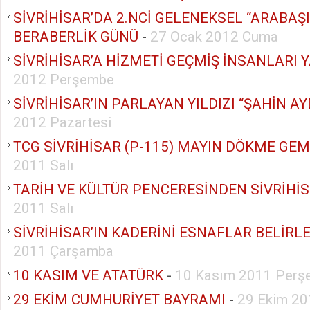
SİVRİHİSAR’DA 2.NCİ GELENEKSEL “ARABAŞI”
BERABERLİK GÜNÜ
-
27 Ocak 2012 Cuma
SİVRİHİSAR’A HİZMETİ GEÇMİŞ İNSANLARI
2012 Perşembe
SİVRİHİSAR’IN PARLAYAN YILDIZI “ŞAHİN A
2012 Pazartesi
TCG SİVRİHİSAR (P-115) MAYIN DÖKME GEM
2011 Salı
TARİH VE KÜLTÜR PENCERESİNDEN SİVRİHİ
2011 Salı
SİVRİHİSAR’IN KADERİNİ ESNAFLAR BELİRLE
2011 Çarşamba
10 KASIM VE ATATÜRK
-
10 Kasım 2011 Perş
29 EKİM CUMHURİYET BAYRAMI
-
29 Ekim 20