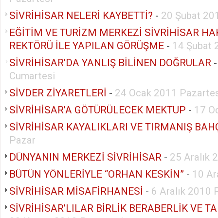
SİVRİHİSAR NELERİ KAYBETTİ?
-
20 Şubat 20
EĞİTİM VE TURİZM MERKEZİ SİVRİHİSAR H
REKTÖRÜ İLE YAPILAN GÖRÜŞME
-
14 Şubat 
SİVRİHİSAR’DA YANLIŞ BİLİNEN DOĞRULAR
Cumartesi
SİVDER ZİYARETLERİ
-
24 Ocak 2011 Pazartes
SİVRİHİSAR’A GÖTÜRÜLECEK MEKTUP
-
17 O
SİVRİHİSAR KAYALIKLARI VE TIRMANIŞ BAH
Pazar
DÜNYANIN MERKEZİ SİVRİHİSAR
-
25 Aralık 
BÜTÜN YÖNLERİYLE “ORHAN KESKİN”
-
10 Ar
SİVRİHİSAR MİSAFİRHANESİ
-
6 Aralık 2010 
SİVRİHİSAR’LILAR BİRLİK BERABERLİK VE T