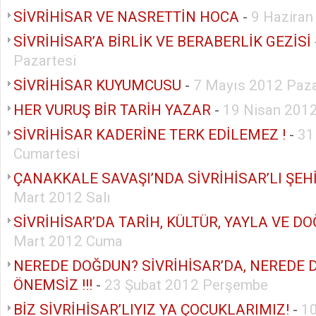
SİVRİHİSAR VE NASRETTİN HOCA
-
9 Haziran
SİVRİHİSAR’A BİRLİK VE BERABERLİK GEZİSİ
Pazartesi
SİVRİHİSAR KUYUMCUSU
-
7 Mayıs 2012 Paza
HER VURUŞ BİR TARİH YAZAR
-
19 Nisan 201
SİVRİHİSAR KADERİNE TERK EDİLEMEZ !
-
31
Cumartesi
ÇANAKKALE SAVAŞI’NDA SİVRİHİSAR’LI ŞEH
Mart 2012 Salı
SİVRİHİSAR’DA TARİH, KÜLTÜR, YAYLA VE D
Mart 2012 Cuma
NEREDE DOĞDUN? SİVRİHİSAR’DA, NEREDE 
ÖNEMSİZ !!!
-
23 Şubat 2012 Perşembe
BİZ SİVRİHİSAR’LIYIZ YA ÇOCUKLARIMIZ!
-
1