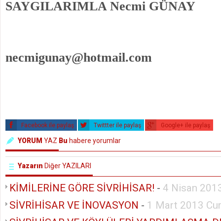
SAYGILARIMLA Necmi GÜNAY
necmigunay@hotmail.com
Facebook ile paylaş
Twittter ile paylaş
Google+ ile paylaş
YORUM
YAZ
Bu
habere yorumlar
Yazarın
Diğer YAZILARI
KİMİLERİNE GÖRE SİVRİHİSAR!
-
4 Nisan 201
SİVRİHİSAR VE İNOVASYON
-
1 Mart 2013 C