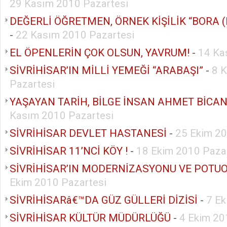
29 Kasım 2010 Pazartesi
DEĞERLİ ÖĞRETMEN, ÖRNEK KİŞİLİK “BORA 
-
22 Kasım 2010 Pazartesi
EL ÖPENLERİN ÇOK OLSUN, YAVRUM!
-
14 Ka
SİVRİHİSAR’IN MİLLİ YEMEĞİ “ARABAŞI”
-
8 
Pazartesi
YAŞAYAN TARİH, BİLGE İNSAN AHMET BİCA
Kasım 2010 Pazartesi
SİVRİHİSAR DEVLET HASTANESİ
-
25 Ekim 20
SİVRİHİSAR 11’NCİ KÖY !
-
18 Ekim 2010 Paza
SİVRİHİSAR’IN MODERNİZASYONU VE POTUO
Ekim 2010 Pazartesi
SİVRİHİSARâ€™DA GÜZ GÜLLERİ DİZİSİ
-
7 E
SİVRİHİSAR KÜLTÜR MÜDÜRLÜĞÜ
-
4 Ekim 20