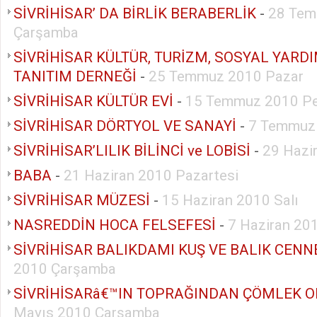
SİVRİHİSAR’ DA BİRLİK BERABERLİK
-
28 Tem
Çarşamba
SİVRİHİSAR KÜLTÜR, TURİZM, SOSYAL YAR
TANITIM DERNEĞİ
-
25 Temmuz 2010 Pazar
SİVRİHİSAR KÜLTÜR EVİ
-
15 Temmuz 2010 P
SİVRİHİSAR DÖRTYOL VE SANAYİ
-
7 Temmuz
SİVRİHİSAR’LILIK BİLİNCİ ve LOBİSİ
-
29 Hazi
BABA
-
21 Haziran 2010 Pazartesi
SİVRİHİSAR MÜZESİ
-
15 Haziran 2010 Salı
NASREDDİN HOCA FELSEFESİ
-
7 Haziran 20
SİVRİHİSAR BALIKDAMI KUŞ VE BALIK CENN
2010 Çarşamba
SİVRİHİSARâ€™IN TOPRAĞINDAN ÇÖMLEK 
Mayıs 2010 Çarşamba