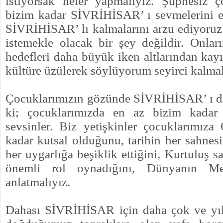
istiyorsak neler yapmalıyız. Şüphesiz ç
bizim kadar SİVRİHİSAR’ ı sevmelerini e
SİVRİHİSAR’ lı kalmalarını arzu ediyoruz
istemekle olacak bir şey değildir. Onları
hedefleri daha büyük iken altlarından kayı
kültüre üzülerek söylüyorum seyirci kalmala
Çocuklarımızın gözünde SİVRİHİSAR’ ı de
ki; çocuklarımızda en az bizim kada
sevsinler. Biz yetişkinler çocuklarımıza
kadar kutsal olduğunu, tarihin her sahne
her uygarlığa beşiklik ettiğini, Kurtuluş 
önemli rol oynadığını, Dünyanın Me
anlatmalıyız.
Dahası SİVRİHİSAR için daha çok ve yıl