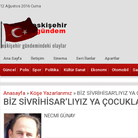
12 Ağustos 2016 Cuma
Ana Sayfa
İletişim
Sinema
Seri İlanlar
Apartlar
Güncel
Polis
Spor
Politika
Kültür Sanat
Ekonomi
Otomobil
Sa
Anasayfa
»
Köşe Yazarlarımız
»
BİZ SİVRİHİSAR’LIYIZ YA
BİZ SİVRİHİSAR’LIYIZ YA ÇOCUKL
NECMİ GÜNAY