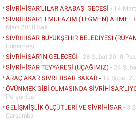
SİVRİHİSAR’LILAR ARABAŞI GECESİ
-
14 Mart
SİVRİHİSAR’LI MÜLAZIM (TEĞMEN) AHMET 
Mart 2010 Salı
SİVRİHİSAR BÜYÜKŞEHİR BELEDİYESİ (RÜYA
Cumartesi
SİVRİHİSAR’IN GELECEĞİ
-
28 Şubat 2010 Paz
SİVRİHİSAR TEYYARESİ (UÇAĞIMIZ)
-
24 Şub
ARAÇ AKAR SİVRİHİSAR BAKAR
-
19 Şubat 2
ÖVÜNMEK GİBİ OLMASINDA SİVRİHİSAR’LIYI
Perşembe
GELİŞMİŞLİK ÖLÇÜTLERİ VE SİVRİHİSAR
-
3 
Çarşamba