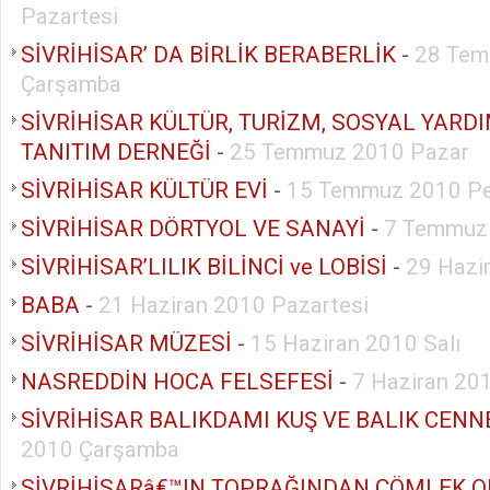
Pazartesi
SİVRİHİSAR’ DA BİRLİK BERABERLİK
-
28 Tem
Çarşamba
SİVRİHİSAR KÜLTÜR, TURİZM, SOSYAL YAR
TANITIM DERNEĞİ
-
25 Temmuz 2010 Pazar
SİVRİHİSAR KÜLTÜR EVİ
-
15 Temmuz 2010 P
SİVRİHİSAR DÖRTYOL VE SANAYİ
-
7 Temmuz
SİVRİHİSAR’LILIK BİLİNCİ ve LOBİSİ
-
29 Hazi
BABA
-
21 Haziran 2010 Pazartesi
SİVRİHİSAR MÜZESİ
-
15 Haziran 2010 Salı
NASREDDİN HOCA FELSEFESİ
-
7 Haziran 20
SİVRİHİSAR BALIKDAMI KUŞ VE BALIK CENN
2010 Çarşamba
SİVRİHİSARâ€™IN TOPRAĞINDAN ÇÖMLEK 