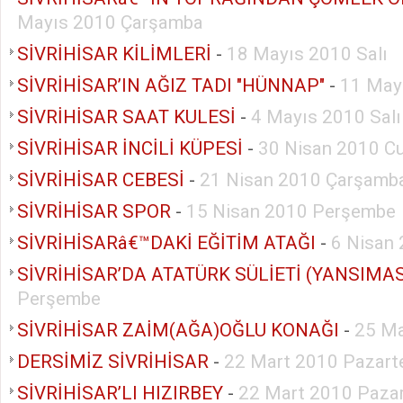
Mayıs 2010 Çarşamba
SİVRİHİSAR KİLİMLERİ
-
18 Mayıs 2010 Salı
SİVRİHİSAR’IN AĞIZ TADI "HÜNNAP"
-
11 Mayı
SİVRİHİSAR SAAT KULESİ
-
4 Mayıs 2010 Salı
SİVRİHİSAR İNCİLİ KÜPESİ
-
30 Nisan 2010 C
SİVRİHİSAR CEBESİ
-
21 Nisan 2010 Çarşamb
SİVRİHİSAR SPOR
-
15 Nisan 2010 Perşembe
SİVRİHİSARâ€™DAKİ EĞİTİM ATAĞI
-
6 Nisan 
Perşembe
SİVRİHİSAR ZAİM(AĞA)OĞLU KONAĞI
-
25 Ma
DERSİMİZ SİVRİHİSAR
-
22 Mart 2010 Pazart
SİVRİHİSAR’LI HIZIRBEY
-
22 Mart 2010 Pazar