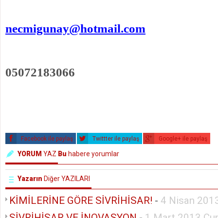
necmigunay@hotmail.com
05072183066
Facebook ile paylaş
Twittter ile paylaş
Google+ ile paylaş
YORUM
YAZ
Bu
habere yorumlar
Yazarın
Diğer YAZILARI
KİMİLERİNE GÖRE SİVRİHİSAR!
-
4 Nisan 201
SİVRİHİSAR VE İNOVASYON
-
1 Mart 2013 C