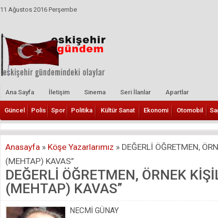
11 Ağustos 2016 Perşembe
Ana Sayfa
İletişim
Sinema
Seri İlanlar
Apartlar
Güncel
Polis
Spor
Politika
Kültür Sanat
Ekonomi
Otomobil
Sa
Anasayfa
»
Köşe Yazarlarımız
»
DEĞERLİ ÖĞRETMEN, ÖRNE
(MEHTAP) KAVAS”
DEĞERLİ ÖĞRETMEN, ÖRNEK KİŞİ
(MEHTAP) KAVAS”
NECMİ GÜNAY