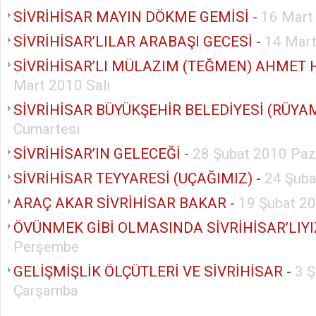
SİVRİHİSAR MAYIN DÖKME GEMİSİ
-
16 Mart
SİVRİHİSAR’LILAR ARABAŞI GECESİ
-
14 Mart
SİVRİHİSAR’LI MÜLAZIM (TEĞMEN) AHMET 
Mart 2010 Salı
SİVRİHİSAR BÜYÜKŞEHİR BELEDİYESİ (RÜYA
Cumartesi
SİVRİHİSAR’IN GELECEĞİ
-
28 Şubat 2010 Paz
SİVRİHİSAR TEYYARESİ (UÇAĞIMIZ)
-
24 Şub
ARAÇ AKAR SİVRİHİSAR BAKAR
-
19 Şubat 2
ÖVÜNMEK GİBİ OLMASINDA SİVRİHİSAR’LIYI
Perşembe
GELİŞMİŞLİK ÖLÇÜTLERİ VE SİVRİHİSAR
-
3 
Çarşamba