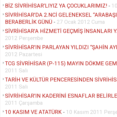
BİZ SİVRİHİSAR’LIYIZ YA ÇOCUKLARIMIZ!
-
1
SİVRİHİSAR’DA 2.NCİ GELENEKSEL “ARABAŞI”
BERABERLİK GÜNÜ
-
27 Ocak 2012 Cuma
SİVRİHİSAR’A HİZMETİ GEÇMİŞ İNSANLARI
2012 Perşembe
SİVRİHİSAR’IN PARLAYAN YILDIZI “ŞAHİN A
2012 Pazartesi
TCG SİVRİHİSAR (P-115) MAYIN DÖKME GEM
2011 Salı
TARİH VE KÜLTÜR PENCERESİNDEN SİVRİHİ
2011 Salı
SİVRİHİSAR’IN KADERİNİ ESNAFLAR BELİRLE
2011 Çarşamba
10 KASIM VE ATATÜRK
-
10 Kasım 2011 Perş