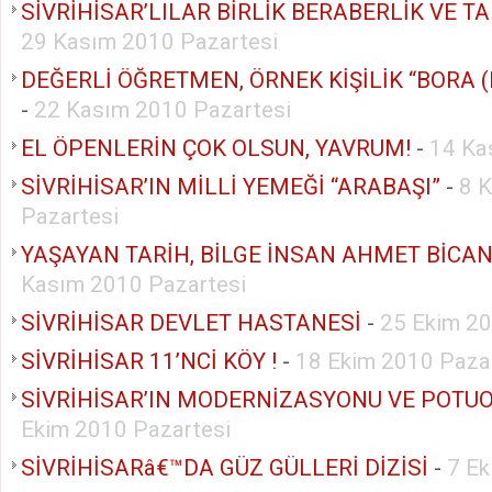
SİVRİHİSAR’LILAR BİRLİK BERABERLİK VE T
29 Kasım 2010 Pazartesi
DEĞERLİ ÖĞRETMEN, ÖRNEK KİŞİLİK “BORA 
-
22 Kasım 2010 Pazartesi
EL ÖPENLERİN ÇOK OLSUN, YAVRUM!
-
14 Ka
SİVRİHİSAR’IN MİLLİ YEMEĞİ “ARABAŞI”
-
8 
Pazartesi
YAŞAYAN TARİH, BİLGE İNSAN AHMET BİCA
Kasım 2010 Pazartesi
SİVRİHİSAR DEVLET HASTANESİ
-
25 Ekim 20
SİVRİHİSAR 11’NCİ KÖY !
-
18 Ekim 2010 Paza
SİVRİHİSAR’IN MODERNİZASYONU VE POTUO
Ekim 2010 Pazartesi
SİVRİHİSARâ€™DA GÜZ GÜLLERİ DİZİSİ
-
7 E