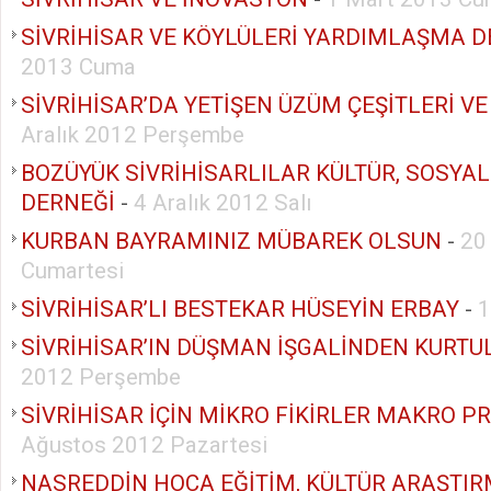
SİVRİHİSAR VE KÖYLÜLERİ YARDIMLAŞMA D
2013 Cuma
SİVRİHİSAR’DA YETİŞEN ÜZÜM ÇEŞİTLERİ VE
Aralık 2012 Perşembe
BOZÜYÜK SİVRİHİSARLILAR KÜLTÜR, SOSY
DERNEĞİ
-
4 Aralık 2012 Salı
KURBAN BAYRAMINIZ MÜBAREK OLSUN
-
20
Cumartesi
SİVRİHİSAR’LI BESTEKAR HÜSEYİN ERBAY
-
1
SİVRİHİSAR’IN DÜŞMAN İŞGALİNDEN KURT
2012 Perşembe
SİVRİHİSAR İÇİN MİKRO FİKİRLER MAKRO P
Ağustos 2012 Pazartesi
NASREDDİN HOCA EĞİTİM, KÜLTÜR ARAŞTIR