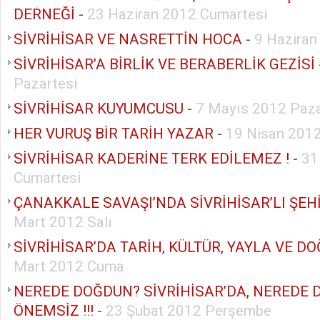
DERNEĞİ
-
23 Haziran 2012 Cumartesi
SİVRİHİSAR VE NASRETTİN HOCA
-
9 Haziran
SİVRİHİSAR’A BİRLİK VE BERABERLİK GEZİSİ
Pazartesi
SİVRİHİSAR KUYUMCUSU
-
7 Mayıs 2012 Paza
HER VURUŞ BİR TARİH YAZAR
-
19 Nisan 201
SİVRİHİSAR KADERİNE TERK EDİLEMEZ !
-
31
Cumartesi
ÇANAKKALE SAVAŞI’NDA SİVRİHİSAR’LI ŞEH
Mart 2012 Salı
SİVRİHİSAR’DA TARİH, KÜLTÜR, YAYLA VE D
Mart 2012 Cuma
NEREDE DOĞDUN? SİVRİHİSAR’DA, NEREDE 
ÖNEMSİZ !!!
-
23 Şubat 2012 Perşembe