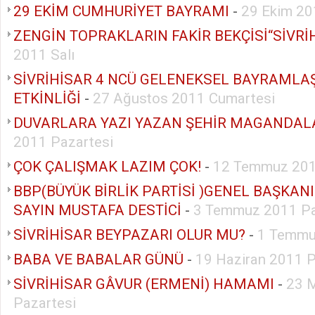
29 EKİM CUMHURİYET BAYRAMI
-
29 Ekim 20
ZENGİN TOPRAKLARIN FAKİR BEKÇİSİ“SİVRİ
2011 Salı
SİVRİHİSAR 4 NCÜ GELENEKSEL BAYRAMLA
ETKİNLİĞİ
-
27 Ağustos 2011 Cumartesi
DUVARLARA YAZI YAZAN ŞEHİR MAGANDAL
2011 Pazartesi
ÇOK ÇALIŞMAK LAZIM ÇOK!
-
12 Temmuz 201
BBP(BÜYÜK BİRLİK PARTİSİ )GENEL BAŞKAN
SAYIN MUSTAFA DESTİCİ
-
3 Temmuz 2011 P
SİVRİHİSAR BEYPAZARI OLUR MU?
-
1 Temmu
BABA VE BABALAR GÜNÜ
-
19 Haziran 2011 
SİVRİHİSAR GÂVUR (ERMENİ) HAMAMI
-
23 
Pazartesi