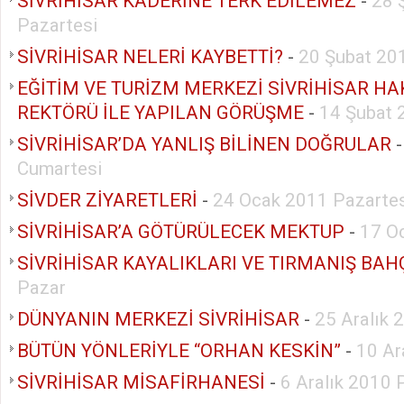
SİVRİHİSAR KADERİNE TERK EDİLEMEZ
-
28 
Pazartesi
SİVRİHİSAR NELERİ KAYBETTİ?
-
20 Şubat 20
EĞİTİM VE TURİZM MERKEZİ SİVRİHİSAR H
REKTÖRÜ İLE YAPILAN GÖRÜŞME
-
14 Şubat 
SİVRİHİSAR’DA YANLIŞ BİLİNEN DOĞRULAR
Cumartesi
SİVDER ZİYARETLERİ
-
24 Ocak 2011 Pazartes
SİVRİHİSAR’A GÖTÜRÜLECEK MEKTUP
-
17 O
SİVRİHİSAR KAYALIKLARI VE TIRMANIŞ BAH
Pazar
DÜNYANIN MERKEZİ SİVRİHİSAR
-
25 Aralık 
BÜTÜN YÖNLERİYLE “ORHAN KESKİN”
-
10 Ar
SİVRİHİSAR MİSAFİRHANESİ
-
6 Aralık 2010 