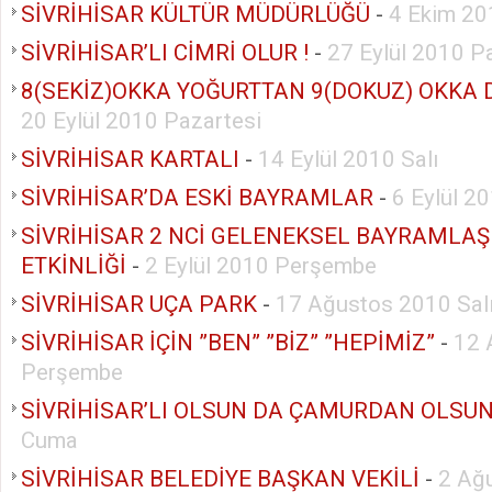
SİVRİHİSAR KÜLTÜR MÜDÜRLÜĞÜ
-
4 Ekim 20
SİVRİHİSAR’LI CİMRİ OLUR !
-
27 Eylül 2010 P
8(SEKİZ)OKKA YOĞURTTAN 9(DOKUZ) OKKA
20 Eylül 2010 Pazartesi
SİVRİHİSAR KARTALI
-
14 Eylül 2010 Salı
SİVRİHİSAR’DA ESKİ BAYRAMLAR
-
6 Eylül 2
SİVRİHİSAR 2 NCİ GELENEKSEL BAYRAMLA
ETKİNLİĞİ
-
2 Eylül 2010 Perşembe
SİVRİHİSAR UÇA PARK
-
17 Ağustos 2010 Sal
SİVRİHİSAR İÇİN ”BEN” ”BİZ” ”HEPİMİZ”
-
12 
Perşembe
SİVRİHİSAR’LI OLSUN DA ÇAMURDAN OLSU
Cuma
SİVRİHİSAR BELEDİYE BAŞKAN VEKİLİ
-
2 Ağ