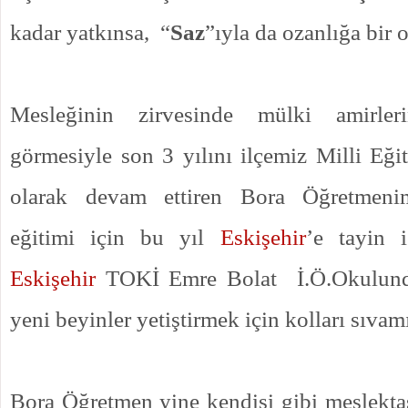
kadar yatkınsa,
“
Saz
”ıyla da ozanlığa bir 
Mesleğinin zirvesinde mülki amirle
görmesiyle son 3 yılını ilçemiz Milli E
olarak devam ettiren Bora Öğretmenim
eğitimi için bu yıl
Eskişehir
’e tayin i
Eskişehir
TOKİ Emre Bolat
İ.Ö.Okulun
yeni beyinler yetiştirmek için kolları sıvamı
Bora Öğretmen yine kendisi gibi meslekt