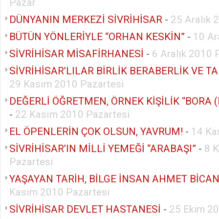
Pazar
DÜNYANIN MERKEZİ SİVRİHİSAR
-
25 Aralık 
BÜTÜN YÖNLERİYLE “ORHAN KESKİN”
-
10 Ar
SİVRİHİSAR MİSAFİRHANESİ
-
6 Aralık 2010 
SİVRİHİSAR’LILAR BİRLİK BERABERLİK VE T
29 Kasım 2010 Pazartesi
DEĞERLİ ÖĞRETMEN, ÖRNEK KİŞİLİK “BORA 
-
22 Kasım 2010 Pazartesi
EL ÖPENLERİN ÇOK OLSUN, YAVRUM!
-
14 Ka
SİVRİHİSAR’IN MİLLİ YEMEĞİ “ARABAŞI”
-
8 
Pazartesi
YAŞAYAN TARİH, BİLGE İNSAN AHMET BİCA
Kasım 2010 Pazartesi
SİVRİHİSAR DEVLET HASTANESİ
-
25 Ekim 20