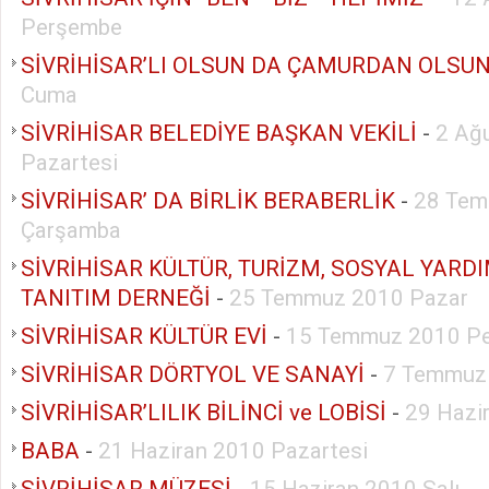
Perşembe
SİVRİHİSAR’LI OLSUN DA ÇAMURDAN OLSU
Cuma
SİVRİHİSAR BELEDİYE BAŞKAN VEKİLİ
-
2 Ağ
Pazartesi
SİVRİHİSAR’ DA BİRLİK BERABERLİK
-
28 Tem
Çarşamba
SİVRİHİSAR KÜLTÜR, TURİZM, SOSYAL YAR
TANITIM DERNEĞİ
-
25 Temmuz 2010 Pazar
SİVRİHİSAR KÜLTÜR EVİ
-
15 Temmuz 2010 P
SİVRİHİSAR DÖRTYOL VE SANAYİ
-
7 Temmuz
SİVRİHİSAR’LILIK BİLİNCİ ve LOBİSİ
-
29 Hazi
BABA
-
21 Haziran 2010 Pazartesi