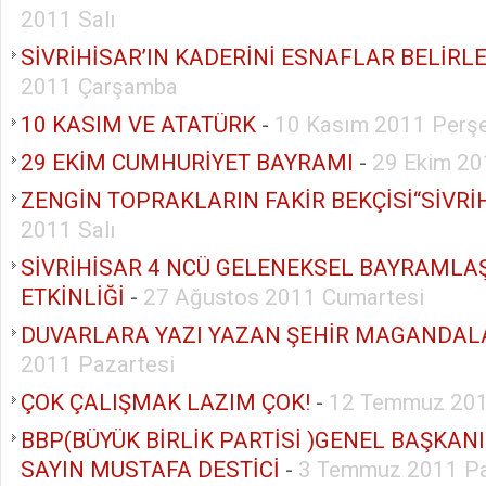
2011 Salı
SİVRİHİSAR’IN KADERİNİ ESNAFLAR BELİRLE
2011 Çarşamba
10 KASIM VE ATATÜRK
-
10 Kasım 2011 Perş
29 EKİM CUMHURİYET BAYRAMI
-
29 Ekim 20
ZENGİN TOPRAKLARIN FAKİR BEKÇİSİ“SİVRİ
2011 Salı
SİVRİHİSAR 4 NCÜ GELENEKSEL BAYRAMLA
ETKİNLİĞİ
-
27 Ağustos 2011 Cumartesi
DUVARLARA YAZI YAZAN ŞEHİR MAGANDAL
2011 Pazartesi
ÇOK ÇALIŞMAK LAZIM ÇOK!
-
12 Temmuz 201
BBP(BÜYÜK BİRLİK PARTİSİ )GENEL BAŞKAN
SAYIN MUSTAFA DESTİCİ
-
3 Temmuz 2011 P