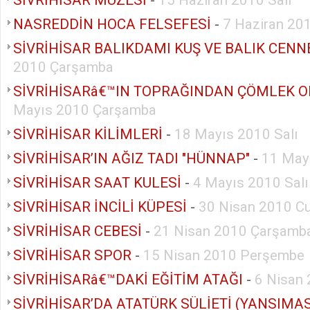
SİVRİHİSAR MÜZESİ
-
15 Haziran 2010 Salı
NASREDDİN HOCA FELSEFESİ
-
7 Haziran 20
SİVRİHİSAR BALIKDAMI KUŞ VE BALIK CENN
2010 Çarşamba
SİVRİHİSARâ€™IN TOPRAĞINDAN ÇÖMLEK 
Mayıs 2010 Çarşamba
SİVRİHİSAR KİLİMLERİ
-
18 Mayıs 2010 Salı
SİVRİHİSAR’IN AĞIZ TADI "HÜNNAP"
-
11 Mayı
SİVRİHİSAR SAAT KULESİ
-
4 Mayıs 2010 Salı
SİVRİHİSAR İNCİLİ KÜPESİ
-
30 Nisan 2010 C
SİVRİHİSAR CEBESİ
-
21 Nisan 2010 Çarşamb
SİVRİHİSAR SPOR
-
15 Nisan 2010 Perşembe
SİVRİHİSARâ€™DAKİ EĞİTİM ATAĞI
-
6 Nisan 