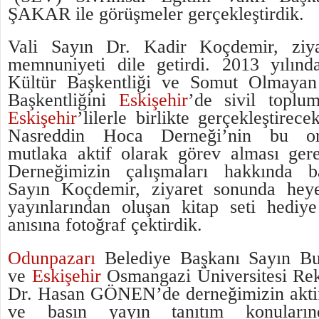
ŞAKAR ile görüşmeler gerçekleştirdik.
Vali Sayın Dr. Kadir Koçdemir, ziy
memnuniyeti dile getirdi. 2013 yılın
Kültür Başkentliği ve Somut Olmayan
Başkentliğini
Eskişehir
’de sivil toplu
Eskişehir
’lilerle birlikte gerçekleştirecek
Nasreddin Hoca Derneği’nin bu org
mutlaka aktif olarak görev alması gerek
Derneğimizin çalışmaları hakkında ba
Sayın Koçdemir, ziyaret sonunda heyet
yayınlarından oluşan kitap seti hediye
anısına fotoğraf çektirdik.
Odunpazarı
Belediye Başkanı Sayın 
ve
Eskişehir
Osmangazi Üniversitesi Rek
Dr. Hasan GÖNEN’de derneğimizin aktif 
ve basın yayın tanıtım konularınd