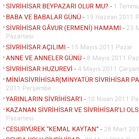
SİVRİHİSAR BEYPAZARI OLUR MU?
-
1 Temmu
BABA VE BABALAR GÜNÜ
-
19 Haziran 2011 
SİVRİHİSAR GÂVUR (ERMENİ) HAMAMI
-
23 
Pazartesi
SİVRİHİSAR AÇILIMI
-
15 Mayıs 2011 Pazar
ANNE VE ANNELER GÜNÜ
-
8 Mayıs 2011 Paz
SİVRİHİSAR HUZUREVİ
-
4 Mayıs 2011 Çarşa
MİNİASİVRİHİSAR(MİNYATÜR SİVRİHİSAR PA
2011 Perşembe
YARINLARIN SİVRİHİSAR’I
-
10 Nisan 2011 Pa
KAZANAN SİVRİHİSAR VE SİVRİHİSAR’LI OL
Pazartesi
CESURYÜREK “KEMAL KAYTAN”
-
28 Mart 201