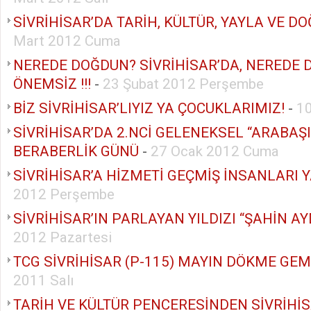
SİVRİHİSAR’DA TARİH, KÜLTÜR, YAYLA VE D
Mart 2012 Cuma
NEREDE DOĞDUN? SİVRİHİSAR’DA, NEREDE 
ÖNEMSİZ !!!
-
23 Şubat 2012 Perşembe
BİZ SİVRİHİSAR’LIYIZ YA ÇOCUKLARIMIZ!
-
1
SİVRİHİSAR’DA 2.NCİ GELENEKSEL “ARABAŞI”
BERABERLİK GÜNÜ
-
27 Ocak 2012 Cuma
SİVRİHİSAR’A HİZMETİ GEÇMİŞ İNSANLARI
2012 Perşembe
SİVRİHİSAR’IN PARLAYAN YILDIZI “ŞAHİN A
2012 Pazartesi
TCG SİVRİHİSAR (P-115) MAYIN DÖKME GEM
2011 Salı
TARİH VE KÜLTÜR PENCERESİNDEN SİVRİHİ