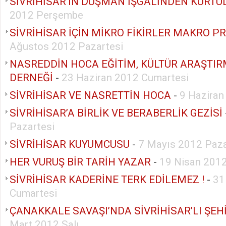
SİVRİHİSAR’IN DÜŞMAN İŞGALİNDEN KURT
2012 Perşembe
SİVRİHİSAR İÇİN MİKRO FİKİRLER MAKRO P
Ağustos 2012 Pazartesi
NASREDDİN HOCA EĞİTİM, KÜLTÜR ARAŞTIR
DERNEĞİ
-
23 Haziran 2012 Cumartesi
SİVRİHİSAR VE NASRETTİN HOCA
-
9 Haziran
SİVRİHİSAR’A BİRLİK VE BERABERLİK GEZİSİ
Pazartesi
SİVRİHİSAR KUYUMCUSU
-
7 Mayıs 2012 Paza
HER VURUŞ BİR TARİH YAZAR
-
19 Nisan 201
SİVRİHİSAR KADERİNE TERK EDİLEMEZ !
-
31
Cumartesi
ÇANAKKALE SAVAŞI’NDA SİVRİHİSAR’LI ŞEH
Mart 2012 Salı