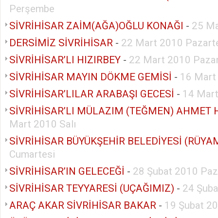
Perşembe
SİVRİHİSAR ZAİM(AĞA)OĞLU KONAĞI
-
25 Ma
DERSİMİZ SİVRİHİSAR
-
22 Mart 2010 Pazart
SİVRİHİSAR’LI HIZIRBEY
-
22 Mart 2010 Pazar
SİVRİHİSAR MAYIN DÖKME GEMİSİ
-
16 Mart
SİVRİHİSAR’LILAR ARABAŞI GECESİ
-
14 Mart
SİVRİHİSAR’LI MÜLAZIM (TEĞMEN) AHMET 
Mart 2010 Salı
SİVRİHİSAR BÜYÜKŞEHİR BELEDİYESİ (RÜYA
Cumartesi
SİVRİHİSAR’IN GELECEĞİ
-
28 Şubat 2010 Paz
SİVRİHİSAR TEYYARESİ (UÇAĞIMIZ)
-
24 Şub
ARAÇ AKAR SİVRİHİSAR BAKAR
-
19 Şubat 2