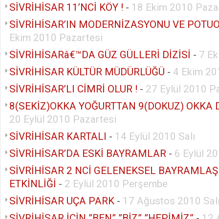
SİVRİHİSAR 11’NCİ KÖY !
-
18 Ekim 2010 Paza
SİVRİHİSAR’IN MODERNİZASYONU VE POTUO
Ekim 2010 Pazartesi
SİVRİHİSARâ€™DA GÜZ GÜLLERİ DİZİSİ
-
7 E
SİVRİHİSAR KÜLTÜR MÜDÜRLÜĞÜ
-
4 Ekim 20
SİVRİHİSAR’LI CİMRİ OLUR !
-
27 Eylül 2010 P
8(SEKİZ)OKKA YOĞURTTAN 9(DOKUZ) OKKA
20 Eylül 2010 Pazartesi
SİVRİHİSAR KARTALI
-
14 Eylül 2010 Salı
SİVRİHİSAR’DA ESKİ BAYRAMLAR
-
6 Eylül 2
SİVRİHİSAR 2 NCİ GELENEKSEL BAYRAMLA
ETKİNLİĞİ
-
2 Eylül 2010 Perşembe
SİVRİHİSAR UÇA PARK
-
17 Ağustos 2010 Sal
SİVRİHİSAR İÇİN ”BEN” ”BİZ” ”HEPİMİZ”
-
12 