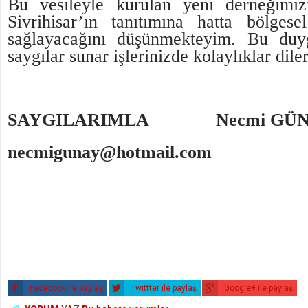
Bu vesileyle kurulan yeni derneğimi
Sivrihisar’ın tanıtımına hatta bölgese
sağlayacağını düşünmekteyim. Bu duyg
saygılar sunar işlerinizde kolaylıklar dile
SAYGILARIMLA
Necmi GÜ
necmigunay@hotmail.com
Facebook ile paylaş
Twittter ile paylaş
Google+ ile paylaş