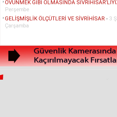
ÖVÜNMEK GİBİ OLMASINDA SİVRİHİSAR’LIYI
Perşembe
GELİŞMİŞLİK ÖLÇÜTLERİ VE SİVRİHİSAR
-
3 
Çarşamba