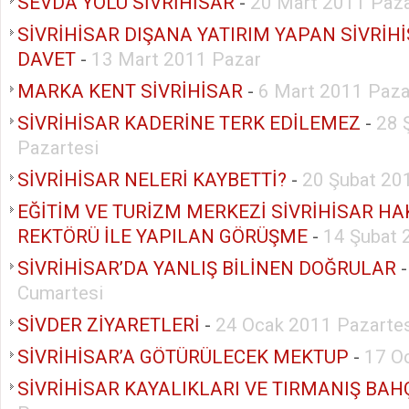
SEVDA YOLU SİVRİHİSAR
-
20 Mart 2011 Paz
SİVRİHİSAR DIŞANA YATIRIM YAPAN SİVRİH
DAVET
-
13 Mart 2011 Pazar
MARKA KENT SİVRİHİSAR
-
6 Mart 2011 Paza
SİVRİHİSAR KADERİNE TERK EDİLEMEZ
-
28 
Pazartesi
SİVRİHİSAR NELERİ KAYBETTİ?
-
20 Şubat 20
EĞİTİM VE TURİZM MERKEZİ SİVRİHİSAR H
REKTÖRÜ İLE YAPILAN GÖRÜŞME
-
14 Şubat 
SİVRİHİSAR’DA YANLIŞ BİLİNEN DOĞRULAR
Cumartesi
SİVDER ZİYARETLERİ
-
24 Ocak 2011 Pazartes
SİVRİHİSAR’A GÖTÜRÜLECEK MEKTUP
-
17 O
SİVRİHİSAR KAYALIKLARI VE TIRMANIŞ BAH