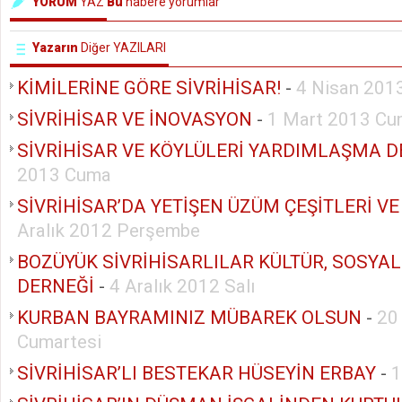
YORUM
YAZ
Bu
habere yorumlar
Yazarın
Diğer YAZILARI
KİMİLERİNE GÖRE SİVRİHİSAR!
-
4 Nisan 201
SİVRİHİSAR VE İNOVASYON
-
1 Mart 2013 C
SİVRİHİSAR VE KÖYLÜLERİ YARDIMLAŞMA D
2013 Cuma
SİVRİHİSAR’DA YETİŞEN ÜZÜM ÇEŞİTLERİ VE
Aralık 2012 Perşembe
BOZÜYÜK SİVRİHİSARLILAR KÜLTÜR, SOSY
DERNEĞİ
-
4 Aralık 2012 Salı
KURBAN BAYRAMINIZ MÜBAREK OLSUN
-
20
Cumartesi
SİVRİHİSAR’LI BESTEKAR HÜSEYİN ERBAY
-
1