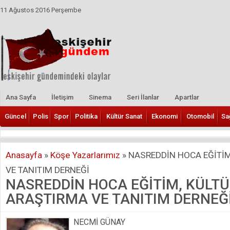
11 Ağustos 2016 Perşembe
Ana Sayfa
İletişim
Sinema
Seri İlanlar
Apartlar
Güncel
Polis
Spor
Politika
Kültür Sanat
Ekonomi
Otomobil
Sa
Anasayfa
»
Köşe Yazarlarımız
»
NASREDDİN HOCA EĞİTİM
VE TANITIM DERNEĞİ
NASREDDİN HOCA EĞİTİM, KÜLT
ARAŞTIRMA VE TANITIM DERNEĞ
NECMİ GÜNAY