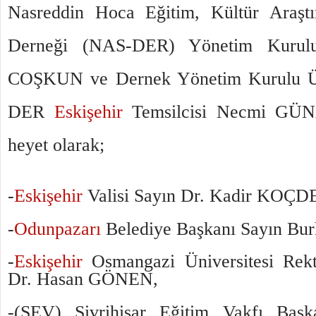
Nasreddin Hoca Eğitim, Kültür Araşt
Derneği (NAS-DER) Yönetim Kurulu
COŞKUN ve Dernek Yönetim Kurulu Üy
DER
Eskişehir
Temsilcisi Necmi GÜN
heyet olarak;
­-
Eskişehir
Valisi Sayın Dr. Kadir KOÇ
-
Odunpazarı
Belediye Başkanı Sayın B
-
Eskişehir
Osmangazi Üniversitesi Rekt
Dr. Hasan GÖNEN,
-(SEV) Sivrihisar Eğitim Vakfı Baş