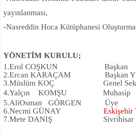
yayınlanması,
-Nasreddin Hoca Kütüphanesi Oluşturma
YÖNETİM KURULU;
1.Erol COŞKUN
B
aşkan
2.Ercan KARAÇAM
Başkan Y
3.Müslüm KOÇ
Genel Sek
4.Yalçın KOMŞU
Muhasip
5.AliOsman GÖRGEN
Üye
6.Necmi GÜNAY
Eskişehir
7.Mete DANIŞ
Sivrihisar