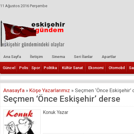
11 Ağustos 2016 Perşembe
Ana Sayfa
İletişim
Sinema
Seri İlanlar
Apartlar
Güncel
Polis
Spor
Politika
Kültür Sanat
Ekonomi
Otomobil
Sa
Anasayfa
»
Köşe Yazarlarımız
»
Seçmen ‘Önce Eskişehir’ 
Seçmen ‘Önce Eskişehir’ derse
Konuk Yazar