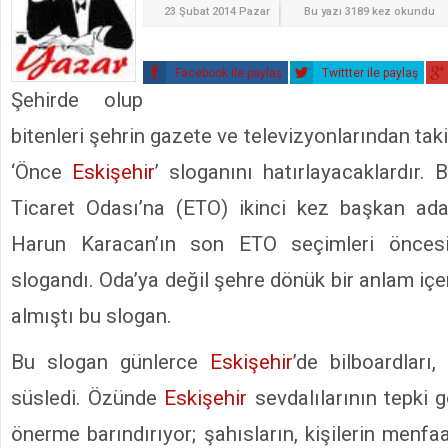
23 Şubat 2014 Pazar
Bu yazı 3189 kez okundu
Facebook ile paylaş
Twittter ile paylaş
Şehirde olup
bitenleri şehrin gazete ve televizyonlarından tak
‘Önce
Eskişehir
’ sloganını hatırlayacaklardır.
Ticaret Odası’na (ETO) ikinci kez başkan ada
Harun Karacan’ın son ETO seçimleri öncesin
slogandı. Oda’ya değil şehre dönük bir anlam içer
almıştı bu slogan.
Bu slogan günlerce
Eskişehir
’de bilboardları,
süsledi. Özünde
Eskişehir
sevdalılarının tepki 
önerme barındırıyor; şahısların, kişilerin menfaa