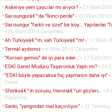
Askeriye yeni çaycılar mı arıyor?
-
27 Ekim 201
Sarısungurâ€™da "İkinci perde"
-
22 Ekim 2010
Sarısungur "farklı ve özel" bir köy... Yapılanlar "fa
-
20 Ekim 2010 Çarşamba
Ah Türkiyeâ€™m, vah Türkiyeâ€™m!
-
12 Ekim 2
Termal ayıbımız
-
6 Ekim 2010 Çarşamba
"Korsan gemisi" de iyi para eder...
-
27 Eylül 20
ESKİ Genel Müdürü Taşeronluk Yaptı mı?
-
24 E
"ESKİ böyle yapacaksa hiç yapmasın daha iyi"
-
Cuma
Sfenksâ€™in sorusu, Heronâ€™un gözleri...
-
9 
Pazartesi
Sanki, “yangından mal kaçırılıyor”
-
31 Temmuz 