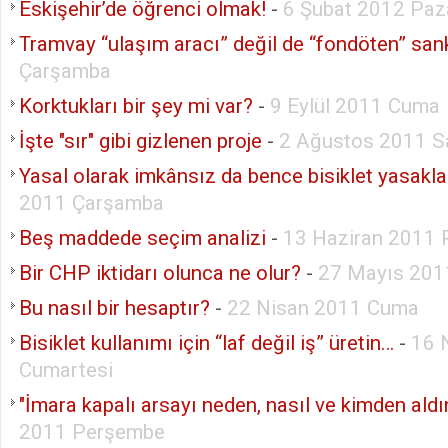
Eskişehir’de öğrenci olmak!
-
6 Şubat 2012 Paz
Tramvay “ulaşım aracı” değil de “fondöten” san
Çarşamba
Korktukları bir şey mi var?
-
9 Eylül 2011 Cuma
İşte "sır" gibi gizlenen proje
-
2 Ağustos 2011 Sa
Yasal olarak imkânsız da bence bisiklet yasakla
2011 Çarşamba
Beş maddede seçim analizi
-
13 Haziran 2011 
Bir CHP iktidarı olunca ne olur?
-
27 Mayıs 20
Bu nasıl bir hesaptır?
-
22 Nisan 2011 Cuma
Bisiklet kullanımı için “laf değil iş” üretin…
-
16 
Cumartesi
"İmara kapalı arsayı neden, nasıl ve kimden aldı
2011 Perşembe