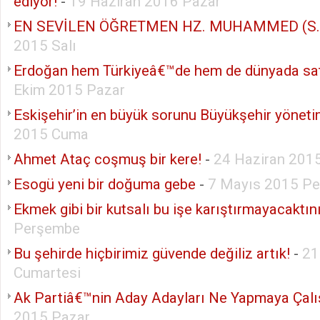
ediyor!
-
19 Haziran 2016 Pazar
EN SEVİLEN ÖĞRETMEN HZ. MUHAMMED (S.A
2015 Salı
Erdoğan hem Türkiyeâ€™de hem de dünyada sat
Ekim 2015 Pazar
Eskişehir’in en büyük sorunu Büyükşehir yöneti
2015 Cuma
Ahmet Ataç coşmuş bir kere!
-
24 Haziran 201
Esogü yeni bir doğuma gebe
-
7 Mayıs 2015 P
Ekmek gibi bir kutsalı bu işe karıştırmayacaktın
Perşembe
Bu şehirde hiçbirimiz güvende değiliz artık!
-
21
Cumartesi
Ak Partiâ€™nin Aday Adayları Ne Yapmaya Çalı
2015 Pazar