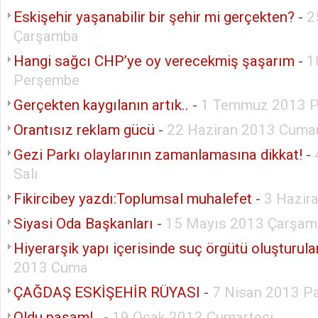
Eskişehir yaşanabilir bir şehir mi gerçekten?
-
2
Çarşamba
Hangi sağcı CHP’ye oy verecekmiş şaşarım
-
1
Perşembe
Gerçekten kaygılanın artık..
-
1 Temmuz 2013 P
Orantısız reklam gücü
-
22 Haziran 2013 Cumar
Gezi Parkı olaylarının zamanlamasına dikkat!
-
Salı
Fikircibey yazdı:Toplumsal muhalefet
-
3 Hazir
Siyasi Oda Başkanları
-
15 Mayıs 2013 Çarşam
Hiyerarşik yapı içerisinde suç örgütü oluşturul
2013 Cuma
ÇAĞDAŞ ESKİŞEHİR RÜYASI
-
7 Nisan 2013 P
Oldu paşam!..
-
19 Ocak 2013 Cumartesi