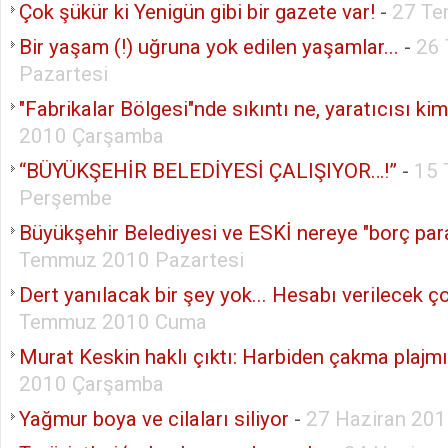
Çok şükür ki Yenigün gibi bir gazete var!
-
27 Te
Bir yaşam (!) uğruna yok edilen yaşamlar...
-
26
Pazartesi
"Fabrikalar Bölgesi"nde sıkıntı ne, yaratıcısı ki
2010 Çarşamba
“BÜYÜKŞEHİR BELEDİYESİ ÇALIŞIYOR…!”
-
15
Perşembe
Büyükşehir Belediyesi ve ESKİ nereye "borç par
Temmuz 2010 Pazartesi
Dert yanılacak bir şey yok... Hesabı verilecek ço
Temmuz 2010 Cuma
Murat Keskin haklı çıktı: Harbiden çakma plajmı
2010 Çarşamba
Yağmur boya ve cilaları siliyor
-
27 Haziran 201