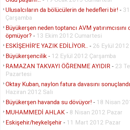
Ulusalcıların da bölücülerin de hedefleri bir!
-
31
Çarşamba
Büyükerşen neden toptancı AVM yatırımcısını 
öpmüyor?
-
13 Ekim 2012 Cumartesi
ESKİŞEHİR’E YAZIK EDİLİYOR..
-
26 Eylül 201
Büyükerşencilik
-
12 Eylül 2012 Çarşamba
RAMAZAN TAKVAYI ÖĞRENME AYIDIR
-
23 T
Pazartesi
Oktay Kuban, naylon fatura davasını sonuçlandır
Haziran 2012 Salı
Büyükerşen havanda su dövüyor!
-
18 Nisan 2
MUHAMMEDİ AHLAK
-
8 Nisan 2012 Pazar
Eskişehir/heykelşehir
-
11 Mart 2012 Pazar