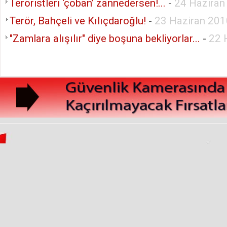
Teröristleri ‘çoban’ zannedersen!...
-
24 Hazira
Terör, Bahçeli ve Kılıçdaroğlu!
-
23 Haziran 20
"Zamlara alışılır" diye boşuna bekliyorlar...
-
22 