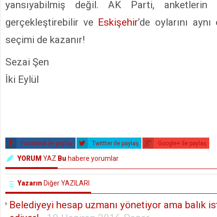
yansıyabilmiş değil. AK Parti, anketlerin 
gerçekleştirebilir ve
Eskişehir
’de oylarını aynı 
seçimi de kazanır!
Sezai Şen
İki Eylül
Facebook ile paylaş
Twittter ile paylaş
Google+ ile paylaş
YORUM
YAZ
Bu
habere yorumlar
Yazarın
Diğer YAZILARI
Belediyeyi hesap uzmanı yönetiyor ama balık ist