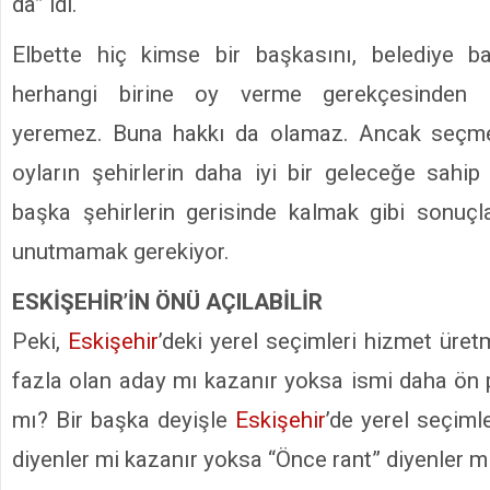
da” idi.
Elbette hiç kimse bir başkasını, belediye b
herhangi birine oy verme gerekçesinden 
yeremez. Buna hakkı da olamaz. Ancak seçmenl
oyların şehirlerin daha iyi bir geleceğe sah
başka şehirlerin gerisinde kalmak gibi sonuç
unutmamak gerekiyor.
ESKİŞEHİR’İN ÖNÜ AÇILABİLİR
Peki,
Eskişehir
’deki yerel seçimleri hizmet üre
fazla olan aday mı kazanır yoksa ismi daha ön 
mı? Bir başka deyişle
Eskişehir
’de yerel seçiml
diyenler mi kazanır yoksa “Önce rant” diyenler m