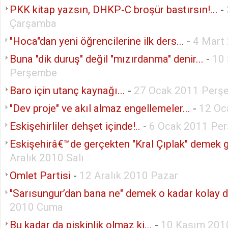
PKK kitap yazsın, DHKP-C broşür bastırsın!...
-
Çarşamba
"Hoca"dan yeni öğrencilerine ilk ders...
-
4 Mart
Buna "dik duruş" değil "mızırdanma" denir...
-
10 
Perşembe
Baro için utanç kaynağı...
-
27 Ocak 2011 Perş
"Dev proje" ve akıl almaz engellemeler...
-
12 Oc
Eskişehirliler dehşet içinde!..
-
6 Ocak 2011 Pe
Eskişehirâ€™de gerçekten "Kral Çıplak" demek ge
Aralık 2010 Salı
Omlet Partisi
-
12 Aralık 2010 Pazar
"Sarısungur’dan bana ne" demek o kadar kolay de
2010 Cuma
Bu kadar da pişkinlik olmaz ki...
-
10 Kasım 201