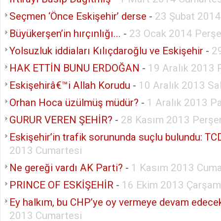
Seçmen ‘Önce Eskişehir’ derse
-
23 Şubat 2014
Büyükerşen’in hırçınlığı...
-
23 Ocak 2014 Perş
Yolsuzluk iddiaları Kılıçdaroğlu ve Eskişehir
-
2
HAK ETTİN BUNU ERDOĞAN
-
19 Aralık 2013
Eskişehirâ€™i Allah Korudu
-
10 Aralık 2013 Sal
Orhan Hoca üzülmüş müdür?
-
1 Aralık 2013 P
GURUR VEREN ŞEHİR?
-
28 Kasım 2013 Perş
Eskişehir’in trafik sorununda suçlu bulundu: T
2013 Cumartesi
Ne gereği vardı AK Parti?
-
1 Kasım 2013 Cum
PRINCE OF ESKİŞEHİR
-
16 Ekim 2013 Çarşa
Ey halkım, bu CHP’ye oy vermeye devam edece
2013 Cumartesi