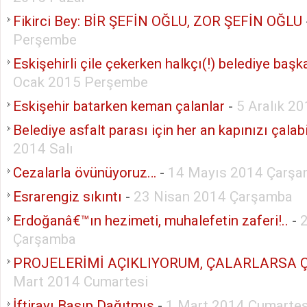
Fikirci Bey: BİR ŞEFİN OĞLU, ZOR ŞEFİN OĞLU
Perşembe
Eskişehirli çile çekerken halkçı(!) belediye başk
Ocak 2015 Perşembe
Eskişehir batarken keman çalanlar
-
5 Aralık 2
Belediye asfalt parası için her an kapınızı çalabil
2014 Salı
Cezalarla övünüyoruz…
-
14 Mayıs 2014 Çarş
Esrarengiz sıkıntı
-
23 Nisan 2014 Çarşamba
Erdoğanâ€™ın hezimeti, muhalefetin zaferi!..
-
Çarşamba
PROJELERİMİ AÇIKLIYORUM, ÇALARLARSA 
Mart 2014 Cumartesi
İftirayı Basıp Dağıtmış
-
1 Mart 2014 Cumartes