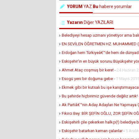
YORUM
YAZ
Bu
habere yorumlar
Yazarın
Diğer YAZILARI
Belediyeyi hesap uzmanı yönetiyor ama balık 
EN SEVİLEN ÖĞRETMEN HZ. MUHAMMED (S
Erdoğan hem Türkiyeâ€™de hem de dünyada
Eskişehir’in en büyük sorunu Büyükşehir yö
Ahmet Ataç coşmuş bir kere!
-
24 Haziran 
Esogü yeni bir doğuma gebe
-
7 Mayıs 201
Ekmek gibi bir kutsalı bu işe karıştırmayaca
Bu şehirde hiçbirimiz güvende değiliz artık!
Ak Partiâ€™nin Aday Adayları Ne Yapmaya Ç
Fikirci Bey: BİR ŞEFİN OĞLU, ZOR ŞEFİN O
Eskişehirli çile çekerken halkçı(!) belediye
Eskişehir batarken keman çalanlar
-
5 Aralı