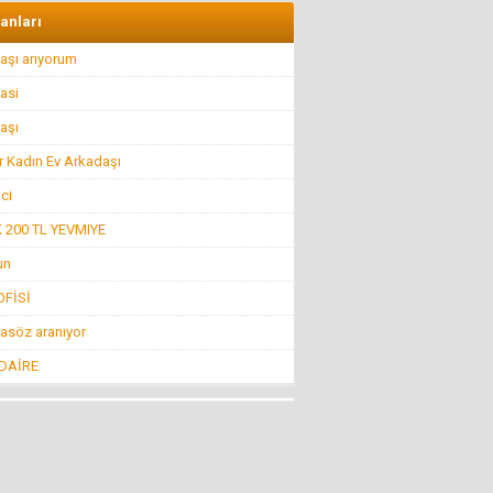
İlkyardımcılara kim yardım edecek!..
lanları
8 Nisan 2016 Cuma
aşı arıyorum
asi
Hüseyin GÜVEN
BİR ŞEY ANCAK DEĞERİNİ BİLENİN YANINDA
aşı
KIYMETLİDİR...
r Kadın Ev Arkadaşı
22 Temmuz 2016 Cuma
ici
Konuk Yazar
200 TL YEVMIYE
Belediyeyi hesap uzmanı yönetiyor ama balık
istifi tramvay zarar ediyor!
un
19 Haziran 2016 Pazar
FİSİ
Mehmet KIZILKAYA
asöz aranıyor
İnsanlığın Bitiş Noktası “Öldürmek!”
11 Ağustos 2016 Perşembe
 DAİRE
Mehti Saraç
EBRUCUUMA İLK EVLULUK TEKLUFUMDUR
22 Mart 2016 Salı