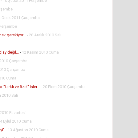
.
-
10 Şubat 2011 Perşembe
erşembe
2 Ocak 2011 Çarşamba
 Perşembe
ek gerekiyor...
-
28 Aralık 2010 Salı
ay değil...
-
12 Kasım 2010 Cuma
 2010 Çarşamba
2010 Çarşamba
2010 Cuma
 "farklı ve özel" işler...
-
20 Ekim 2010 Çarşamba
 2010 Salı
 2010 Pazartesi
4 Eylül 2010 Cuma
yi"
-
13 Ağustos 2010 Cuma