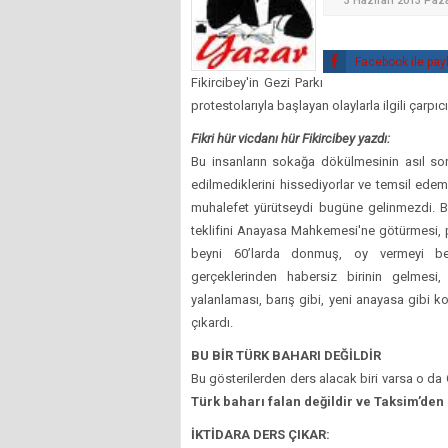
3 Haziran 2013 Paza
Facebook ile pay
Fikircibey'in Gezi Parkı
protestolarıyla başlayan olaylarla ilgili çarpıcı
Fikri hür vicdanı hür Fikircibey yazdı:
Bu insanların sokağa dökülmesinin asıl sor
edilmediklerini hissediyorlar ve temsil edeme
muhalefet yürütseydi bugüne gelinmezdi. Ba
teklifini Anayasa Mahkemesi'ne götürmesi, par
beyni 60’larda donmuş, oy vermeyi be
gerçeklerinden habersiz birinin gelmesi
yalanlaması, barış gibi, yeni anayasa gibi k
çıkardı.
BU BİR TÜRK BAHARI DEĞİLDİR
Bu gösterilerden ders alacak biri varsa o da C
Türk baharı falan değildir ve Taksim’den
İKTİDARA DERS ÇIKAR: