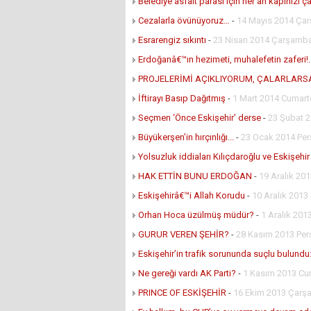
Belediye asfalt parası için her an kapınızı çal
Cezalarla övünüyoruz…
-
14 Mayıs 2014 Ça
Esrarengiz sıkıntı
-
23 Nisan 2014 Çarşamb
Erdoğanâ€™ın hezimeti, muhalefetin zaferi!.
PROJELERİMİ AÇIKLIYORUM, ÇALARLARS
İftirayı Basıp Dağıtmış
-
1 Mart 2014 Cumart
Seçmen ‘Önce Eskişehir’ derse
-
23 Şubat 2
Büyükerşen’in hırçınlığı...
-
23 Ocak 2014 Pe
Yolsuzluk iddiaları Kılıçdaroğlu ve Eskişehir
HAK ETTİN BUNU ERDOĞAN
-
19 Aralık 20
Eskişehirâ€™i Allah Korudu
-
10 Aralık 2013 
Orhan Hoca üzülmüş müdür?
-
1 Aralık 201
GURUR VEREN ŞEHİR?
-
28 Kasım 2013 Pe
Eskişehir’in trafik sorununda suçlu bulund
Ne gereği vardı AK Parti?
-
1 Kasım 2013 C
PRINCE OF ESKİŞEHİR
-
16 Ekim 2013 Çar