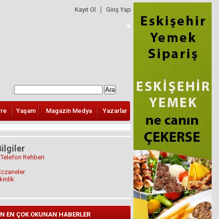
Kayıt Ol
Giriş Yap
vre
Yaşam
Magazin Medya
Yazarlar
ilgiler
 Telefon Rehberi
Eczaneler
kinlik
N EN ÇOK OKUNAN HABERLER