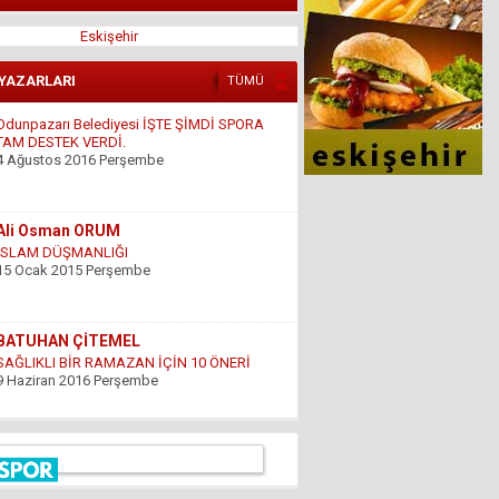
Eskişehir
Odunpazarı Belediyesi İŞTE ŞİMDİ SPORA
TAM DESTEK VERDİ.
 YAZARLARI
TÜMÜ
4 Ağustos 2016 Perşembe
Ali Osman ORUM
İSLAM DÜŞMANLIĞI
15 Ocak 2015 Perşembe
BATUHAN ÇİTEMEL
SAĞLIKLI BİR RAMAZAN İÇİN 10 ÖNERİ
9 Haziran 2016 Perşembe
GÜNDOĞDU YILDIRIM
ÇARESİZLİK
9 Haziran 2016 Perşembe
Hüseyin DÜŞ