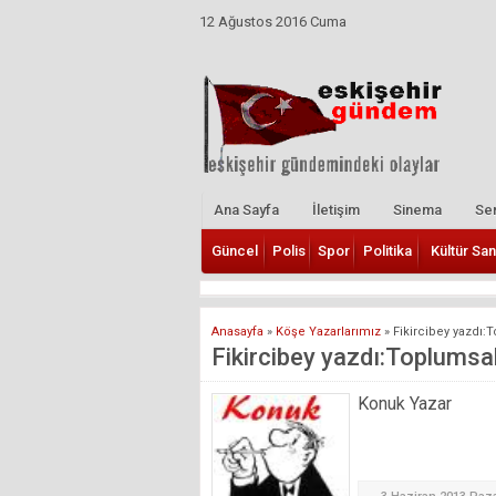
12 Ağustos 2016 Cuma
Ana Sayfa
İletişim
Sinema
Ser
Güncel
Polis
Spor
Politika
Kültür San
Anasayfa
»
Köşe Yazarlarımız
»
Fikircibey yazdı
Fikircibey yazdı:Toplumsa
Konuk Yazar