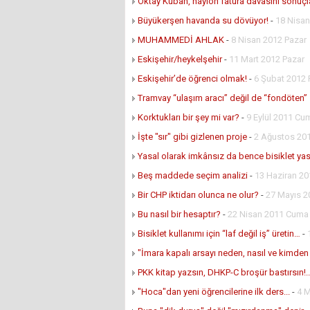
Oktay Kuban, naylon fatura davasını sonuçla
Büyükerşen havanda su dövüyor!
-
18 Nisa
MUHAMMEDİ AHLAK
-
8 Nisan 2012 Pazar
Eskişehir/heykelşehir
-
11 Mart 2012 Pazar
Eskişehir’de öğrenci olmak!
-
6 Şubat 2012 
Tramvay “ulaşım aracı” değil de “fondöten”
Korktukları bir şey mi var?
-
9 Eylül 2011 Cu
İşte "sır" gibi gizlenen proje
-
2 Ağustos 201
Yasal olarak imkânsız da bence bisiklet ya
Beş maddede seçim analizi
-
13 Haziran 20
Bir CHP iktidarı olunca ne olur?
-
27 Mayıs 
Bu nasıl bir hesaptır?
-
22 Nisan 2011 Cuma
Bisiklet kullanımı için “laf değil iş” üretin…
-
"İmara kapalı arsayı neden, nasıl ve kimden 
PKK kitap yazsın, DHKP-C broşür bastırsın!..
"Hoca"dan yeni öğrencilerine ilk ders...
-
4 