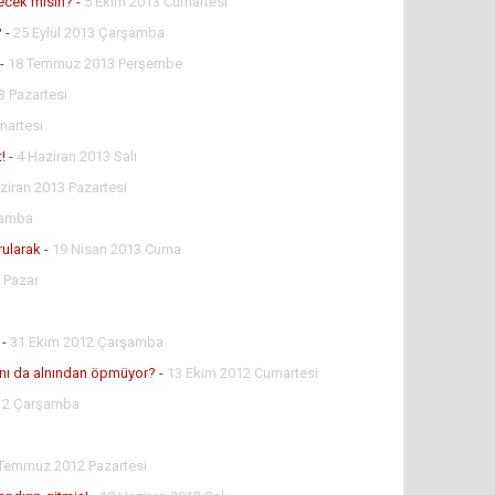
ecek misin?
-
5 Ekim 2013 Cumartesi
?
-
25 Eylül 2013 Çarşamba
-
18 Temmuz 2013 Perşembe
 Pazartesi
martesi
!
-
4 Haziran 2013 Salı
ziran 2013 Pazartesi
şamba
urularak
-
19 Nisan 2013 Cuma
 Pazar
-
31 Ekim 2012 Çarşamba
ını da alnından öpmüyor?
-
13 Ekim 2012 Cumartesi
012 Çarşamba
Temmuz 2012 Pazartesi