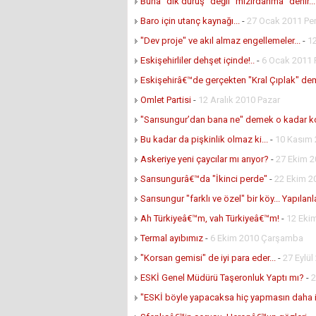
Buna "dik duruş" değil "mızırdanma" denir..
Baro için utanç kaynağı...
-
27 Ocak 2011 P
"Dev proje" ve akıl almaz engellemeler...
-
1
Eskişehirliler dehşet içinde!..
-
6 Ocak 2011
Eskişehirâ€™de gerçekten "Kral Çıplak" dem
Omlet Partisi
-
12 Aralık 2010 Pazar
"Sarısungur’dan bana ne" demek o kadar kol
Bu kadar da pişkinlik olmaz ki...
-
10 Kasım
Askeriye yeni çaycılar mı arıyor?
-
27 Ekim 
Sarısungurâ€™da "İkinci perde"
-
22 Ekim 
Sarısungur "farklı ve özel" bir köy... Yapılanlar
Ah Türkiyeâ€™m, vah Türkiyeâ€™m!
-
12 Ekim
Termal ayıbımız
-
6 Ekim 2010 Çarşamba
"Korsan gemisi" de iyi para eder...
-
27 Eylül
ESKİ Genel Müdürü Taşeronluk Yaptı mı?
-
2
"ESKİ böyle yapacaksa hiç yapmasın daha i