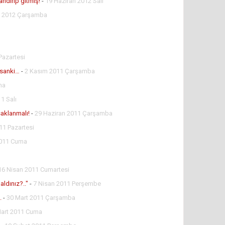
ndırıp gitmiş!
-
19 Haziran 2012 Salı
n 2012 Çarşamba
Pazartesi
 sanki…
-
2 Kasım 2011 Çarşamba
ma
1 Salı
saklanmalı!
-
29 Haziran 2011 Çarşamba
11 Pazartesi
2011 Cuma
16 Nisan 2011 Cumartesi
aldınız?.."
-
7 Nisan 2011 Perşembe
.
-
30 Mart 2011 Çarşamba
Mart 2011 Cuma