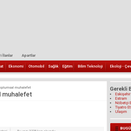
i İlanlar
Apartlar
at
Ekonomi
Otomobil
Sağlık
Eğitim
Bilim Teknoloji
Ekoloji - Çe
:Toplumsal muhalefet
Gerekli B
l muhalefet
Eskişehir
Estram
Nöbetçi 
Tiyatro Et
Ulaşım
BUGÜ