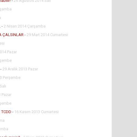
abilir!
-
26 Ağustos 2014 Salı
rşamba
a
.
-
2 Nisan 2014 Çarşamba
A ÇALSINLAR
-
29 Mart 2014 Cumartesi
esi
014 Pazar
rşembe
-
29 Aralık 2013 Pazar
13 Perşembe
Salı
3 Pazar
rşembe
u: TCDD
-
16 Kasım 2013 Cumartesi
uma
şamba