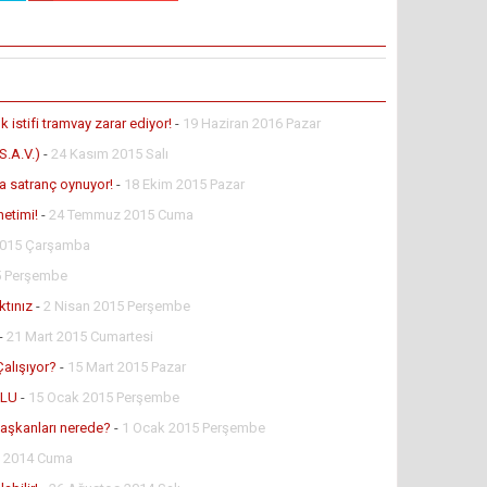
istifi tramvay zarar ediyor!
-
19 Haziran 2016 Pazar
.A.V.)
-
24 Kasım 2015 Salı
 satranç oynuyor!
-
18 Ekim 2015 Pazar
netimi!
-
24 Temmuz 2015 Cuma
2015 Çarşamba
5 Perşembe
ktınız
-
2 Nisan 2015 Perşembe
-
21 Mart 2015 Cumartesi
alışıyor?
-
15 Mart 2015 Pazar
ĞLU
-
15 Ocak 2015 Perşembe
 başkanları nerede?
-
1 Ocak 2015 Perşembe
k 2014 Cuma