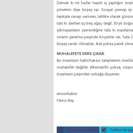
Demek ki ne kadar hayırlı iş yaptığını söyl
yönetimi diye birşey var. Sosyal çevreyi iy
tepkiyle cevap verirsen, tehlike olarak görürs
tabi ki dertleri üç-beş ağaç değil. 30 yıl doğ
çıkmayanların çevreciliğine tabi ki inanılama
ortamı yaratma peşinde koşanlar var, hala 
birşey vardır. Olmalıdır. Asıl yoksa panik olm
MUHALEFETE DERS ÇIKAR:
Bu insanların haklı/haksız taleplerinin mecl
muhalefet değildir. Alternatifin yoksa, vizy
insanların peşinden sokağa düşersin.
ensonhaber
Fikirci Bey
Facebook ile paylaş
Twittter ile pa