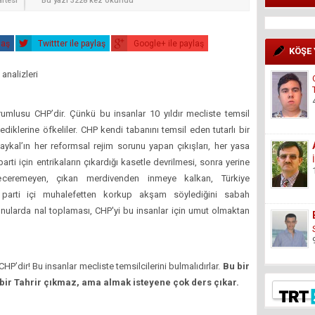
rtesi
Bu yazı 3228 kez okundu
laş
Twittter ile paylaş
Google+ ile paylaş
KÖŞE
 analizleri
umlusu CHP’dir. Çünkü bu insanlar 10 yıldır mecliste temsil
diklerine öfkeliler. CHP kendi tabanını temsil eden tutarlı bir
ykal’ın her reformsal rejim sorunu yapan çıkışları, her yasa
ti için entrikaların çıkardığı kasetle devrilmesi, sonra yerine
ceremeyen, çıkan merdivenden inmeye kalkan, Türkiye
, parti içi muhalefetten korkup akşam söylediğini sabah
onularda nal toplaması, CHP'yi bu insanlar için umut olmaktan
HP’dir! Bu insanlar mecliste temsilcilerini bulmalıdırlar.
Bu bir
 bir Tahrir çıkmaz, ama almak isteyene çok ders çıkar.