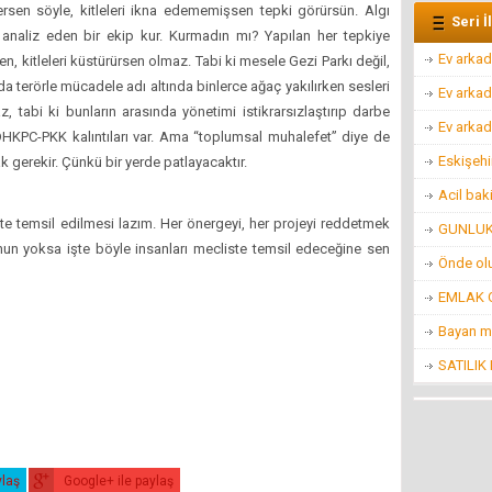
ersen söyle, kitleleri ikna edememişsen tepki görürsün. Algı
Seri İ
i analiz eden bir ekip kur. Kurmadın mı? Yapılan her tepkiye
Ev arkad
en, kitleleri küstürürsen olmaz. Tabi ki mesele Gezi Parkı değil,
uda terörle mücadele adı altında binlerce ağaç yakılırken sesleri
Ev arkad
z, tabi ki bunların arasında yönetimi istikrarsızlaştırıp darbe
Ev arkad
DHKPC-PKK kalıntıları var. Ama “toplumsal muhalefet” diye de
Eskişehi
ak gerekir. Çünkü bir yerde patlayacaktır.
Acil bak
iste temsil edilmesi lazım. Her önergeyi, her projeyi reddetmek
GUNLUK 
onun yoksa işte böyle insanları mecliste temsil edeceğine sen
Önde ol
EMLAK O
Bayan m
SATILIK
ylaş
Google+ ile paylaş