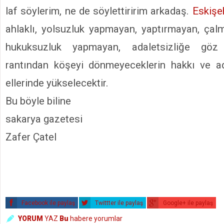
laf söylerim, ne de söylettiririm arkadaş.
Eskişe
ahlaklı, yolsuzluk yapmayan, yaptırmayan, çal
hukuksuzluk yapmayan, adaletsizliğe gö
rantından köşeyi dönmeyeceklerin hakkı ve ad
ellerinde yükselecektir.
Bu böyle biline
sakarya gazetesi
Zafer Çatel
Facebook ile paylaş
Twittter ile paylaş
Google+ ile paylaş
YORUM
YAZ
Bu
habere yorumlar