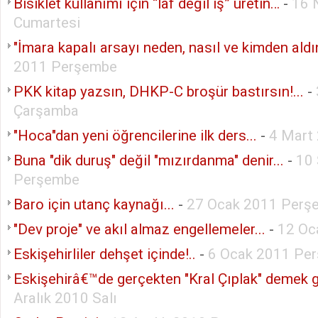
Bisiklet kullanımı için “laf değil iş” üretin…
-
16 
Cumartesi
"İmara kapalı arsayı neden, nasıl ve kimden aldı
2011 Perşembe
PKK kitap yazsın, DHKP-C broşür bastırsın!...
-
Çarşamba
"Hoca"dan yeni öğrencilerine ilk ders...
-
4 Mart
Buna "dik duruş" değil "mızırdanma" denir...
-
10 
Perşembe
Baro için utanç kaynağı...
-
27 Ocak 2011 Perş
"Dev proje" ve akıl almaz engellemeler...
-
12 Oc
Eskişehirliler dehşet içinde!..
-
6 Ocak 2011 Pe
Eskişehirâ€™de gerçekten "Kral Çıplak" demek ge
Aralık 2010 Salı