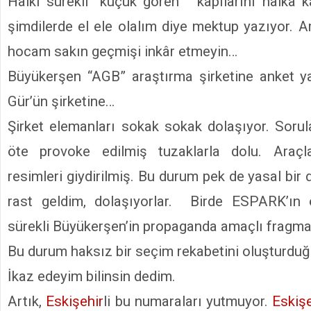
Halkı sürekli “küçük gören” kapılarını halka k
şimdilerde el ele olalım diye mektup yazıyor
hocam sakın geçmişi inkâr etmeyin…
Büyükerşen “AGB” araştırma şirketine anket ya
Gür’ün şirketine…
Şirket elemanları sokak sokak dolaşıyor. Sorul
öte provoke edilmiş tuzaklarla dolu. Araçl
resimleri giydirilmiş. Bu durum pek de yasal bir
rast geldim, dolaşıyorlar. Birde ESPARK’ın
sürekli Büyükerşen’in propaganda amaçlı fragma
Bu durum haksız bir seçim rekabetini oluşturduğ
İkaz edeyim bilinsin dedim.
Artık,
Eskişehir
li bu numaraları yutmuyor.
Eskişe