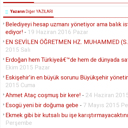
Yazarın
Diğer YAZILARI
Belediyeyi hesap uzmanı yönetiyor ama balık ist
ediyor!
-
19 Haziran 2016 Pazar
EN SEVİLEN ÖĞRETMEN HZ. MUHAMMED (S.A
2015 Salı
Erdoğan hem Türkiyeâ€™de hem de dünyada sat
Ekim 2015 Pazar
Eskişehir’in en büyük sorunu Büyükşehir yöneti
2015 Cuma
Ahmet Ataç coşmuş bir kere!
-
24 Haziran 201
Esogü yeni bir doğuma gebe
-
7 Mayıs 2015 P
Ekmek gibi bir kutsalı bu işe karıştırmayacaktın
Perşembe