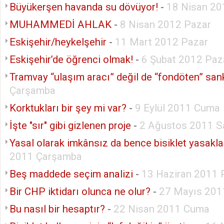
Büyükerşen havanda su dövüyor!
-
18 Nisan 2
MUHAMMEDİ AHLAK
-
8 Nisan 2012 Pazar
Eskişehir/heykelşehir
-
11 Mart 2012 Pazar
Eskişehir’de öğrenci olmak!
-
6 Şubat 2012 Paz
Tramvay “ulaşım aracı” değil de “fondöten” san
Çarşamba
Korktukları bir şey mi var?
-
9 Eylül 2011 Cuma
İşte "sır" gibi gizlenen proje
-
2 Ağustos 2011 Sa
Yasal olarak imkânsız da bence bisiklet yasakla
2011 Çarşamba
Beş maddede seçim analizi
-
13 Haziran 2011 
Bir CHP iktidarı olunca ne olur?
-
27 Mayıs 20
Bu nasıl bir hesaptır?
-
22 Nisan 2011 Cuma