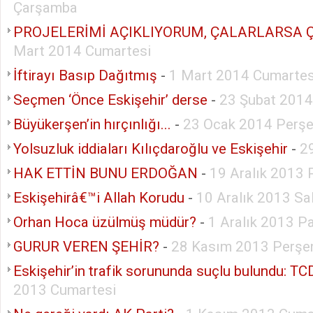
Çarşamba
PROJELERİMİ AÇIKLIYORUM, ÇALARLARSA 
Mart 2014 Cumartesi
İftirayı Basıp Dağıtmış
-
1 Mart 2014 Cumartes
Seçmen ‘Önce Eskişehir’ derse
-
23 Şubat 2014
Büyükerşen’in hırçınlığı...
-
23 Ocak 2014 Perş
Yolsuzluk iddiaları Kılıçdaroğlu ve Eskişehir
-
2
HAK ETTİN BUNU ERDOĞAN
-
19 Aralık 2013
Eskişehirâ€™i Allah Korudu
-
10 Aralık 2013 Sal
Orhan Hoca üzülmüş müdür?
-
1 Aralık 2013 P
GURUR VEREN ŞEHİR?
-
28 Kasım 2013 Perş
Eskişehir’in trafik sorununda suçlu bulundu: T
2013 Cumartesi