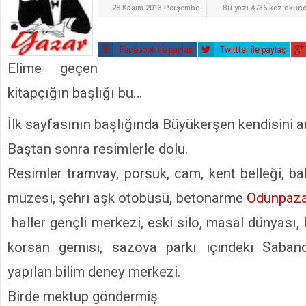
28 Kasım 2013 Perşembe
Bu yazı 4735 kez okun
Facebook ile paylaş
Twittter ile paylaş
Elime geçen
kitapçığın başlığı bu…
İlk sayfasının başlığında Büyükerşen kendisini an
Baştan sonra resimlerle dolu.
Resimler tramvay, porsuk, cam, kent belleği, b
müzesi, şehri aşk otobüsü, betonarme
Odunpaza
haller gençli merkezi, eski silo, masal dünyası, 
korsan gemisi, sazova parkı içindeki Sabancı’
yapılan bilim deney merkezi.
Birde mektup göndermiş