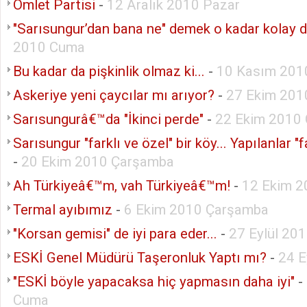
Omlet Partisi
-
12 Aralık 2010 Pazar
"Sarısungur’dan bana ne" demek o kadar kolay de
2010 Cuma
Bu kadar da pişkinlik olmaz ki...
-
10 Kasım 201
Askeriye yeni çaycılar mı arıyor?
-
27 Ekim 201
Sarısungurâ€™da "İkinci perde"
-
22 Ekim 2010
Sarısungur "farklı ve özel" bir köy... Yapılanlar "fa
-
20 Ekim 2010 Çarşamba
Ah Türkiyeâ€™m, vah Türkiyeâ€™m!
-
12 Ekim 2
Termal ayıbımız
-
6 Ekim 2010 Çarşamba
"Korsan gemisi" de iyi para eder...
-
27 Eylül 20
ESKİ Genel Müdürü Taşeronluk Yaptı mı?
-
24 E
"ESKİ böyle yapacaksa hiç yapmasın daha iyi"
-
Cuma