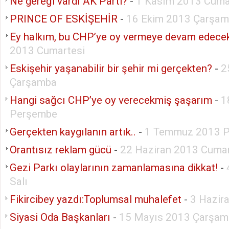
Ne gereği vardı AK Parti?
-
1 Kasım 2013 Cum
PRINCE OF ESKİŞEHİR
-
16 Ekim 2013 Çarşa
Ey halkım, bu CHP’ye oy vermeye devam edece
2013 Cumartesi
Eskişehir yaşanabilir bir şehir mi gerçekten?
-
2
Çarşamba
Hangi sağcı CHP’ye oy verecekmiş şaşarım
-
1
Perşembe
Gerçekten kaygılanın artık..
-
1 Temmuz 2013 P
Orantısız reklam gücü
-
22 Haziran 2013 Cumar
Gezi Parkı olaylarının zamanlamasına dikkat!
-
Salı
Fikircibey yazdı:Toplumsal muhalefet
-
3 Hazir
Siyasi Oda Başkanları
-
15 Mayıs 2013 Çarşam