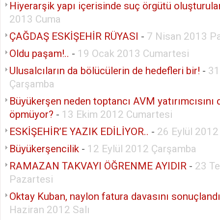
Hiyerarşik yapı içerisinde suç örgütü oluşturul
2013 Cuma
ÇAĞDAŞ ESKİŞEHİR RÜYASI
-
7 Nisan 2013 P
Oldu paşam!..
-
19 Ocak 2013 Cumartesi
Ulusalcıların da bölücülerin de hedefleri bir!
-
31
Çarşamba
Büyükerşen neden toptancı AVM yatırımcısını 
öpmüyor?
-
13 Ekim 2012 Cumartesi
ESKİŞEHİR’E YAZIK EDİLİYOR..
-
26 Eylül 201
Büyükerşencilik
-
12 Eylül 2012 Çarşamba
RAMAZAN TAKVAYI ÖĞRENME AYIDIR
-
23 T
Pazartesi
Oktay Kuban, naylon fatura davasını sonuçlandır
Haziran 2012 Salı