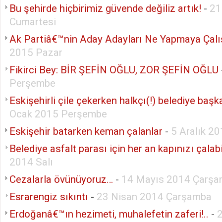
Bu şehirde hiçbirimiz güvende değiliz artık!
-
21
Cumartesi
Ak Partiâ€™nin Aday Adayları Ne Yapmaya Çalı
2015 Pazar
Fikirci Bey: BİR ŞEFİN OĞLU, ZOR ŞEFİN OĞLU
Perşembe
Eskişehirli çile çekerken halkçı(!) belediye başk
Ocak 2015 Perşembe
Eskişehir batarken keman çalanlar
-
5 Aralık 2
Belediye asfalt parası için her an kapınızı çalabil
2014 Salı
Cezalarla övünüyoruz…
-
14 Mayıs 2014 Çarş
Esrarengiz sıkıntı
-
23 Nisan 2014 Çarşamba
Erdoğanâ€™ın hezimeti, muhalefetin zaferi!..
-