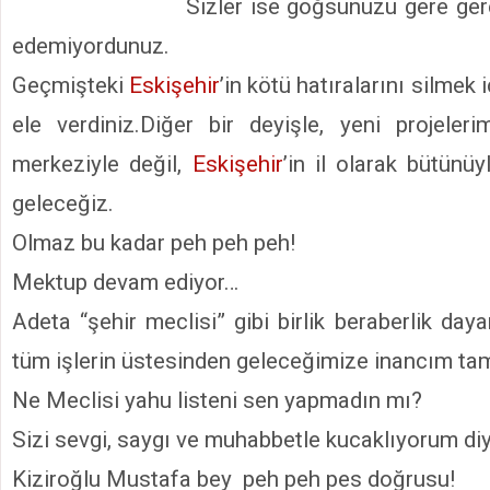
Sizler ise göğsünüzü gere ge
edemiyordunuz.
Geçmişteki
Eskişehir
’in kötü hatıralarını silmek 
ele verdiniz.Diğer bir deyişle, yeni projeler
merkeziyle değil,
Eskişehir
’in il olarak bütünü
geleceğiz.
Olmaz bu kadar peh peh peh!
Mektup devam ediyor…
Adeta “şehir meclisi” gibi birlik beraberlik day
tüm işlerin üstesinden geleceğimize inancım tam
Ne Meclisi yahu listeni sen yapmadın mı?
Sizi sevgi, saygı ve muhabbetle kucaklıyorum diy
Kiziroğlu Mustafa bey peh peh pes doğrusu!