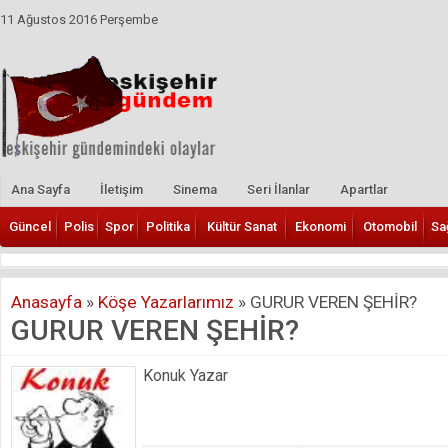
11 Ağustos 2016 Perşembe
Ana Sayfa
İletişim
Sinema
Seri İlanlar
Apartlar
Güncel
Polis
Spor
Politika
Kültür Sanat
Ekonomi
Otomobil
Sa
Anasayfa
»
Köşe Yazarlarımız
»
GURUR VEREN ŞEHİR?
GURUR VEREN ŞEHİR?
Konuk Yazar