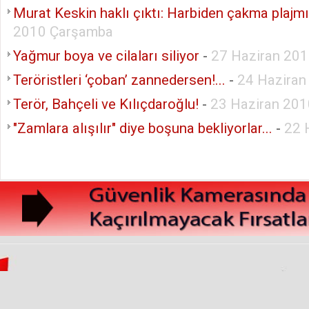
Murat Keskin haklı çıktı: Harbiden çakma plajmı
2010 Çarşamba
Yağmur boya ve cilaları siliyor
-
27 Haziran 201
Teröristleri ‘çoban’ zannedersen!...
-
24 Hazira
Terör, Bahçeli ve Kılıçdaroğlu!
-
23 Haziran 20
"Zamlara alışılır" diye boşuna bekliyorlar...
-
22 