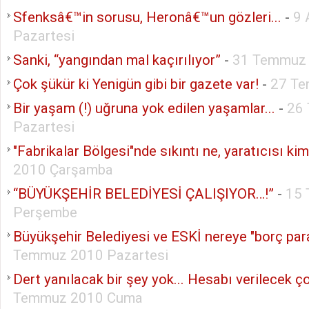
Sfenksâ€™in sorusu, Heronâ€™un gözleri...
-
9 
Pazartesi
Sanki, “yangından mal kaçırılıyor”
-
31 Temmuz 
Çok şükür ki Yenigün gibi bir gazete var!
-
27 Te
Bir yaşam (!) uğruna yok edilen yaşamlar...
-
26
Pazartesi
"Fabrikalar Bölgesi"nde sıkıntı ne, yaratıcısı ki
2010 Çarşamba
“BÜYÜKŞEHİR BELEDİYESİ ÇALIŞIYOR…!”
-
15
Perşembe
Büyükşehir Belediyesi ve ESKİ nereye "borç par
Temmuz 2010 Pazartesi
Dert yanılacak bir şey yok... Hesabı verilecek ço
Temmuz 2010 Cuma