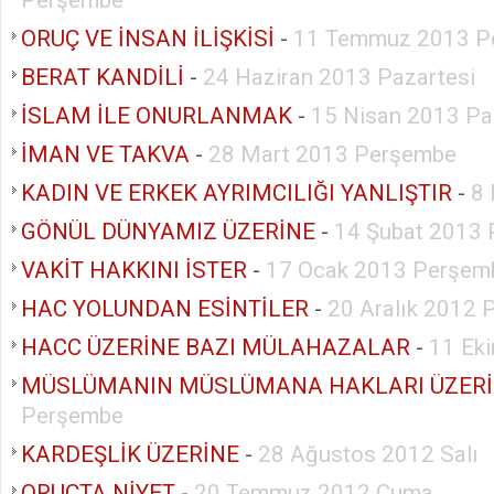
ORUÇ VE İNSAN İLİŞKİSİ
-
11 Temmuz 2013 P
BERAT KANDİLİ
-
24 Haziran 2013 Pazartesi
İSLAM İLE ONURLANMAK
-
15 Nisan 2013 Pa
İMAN VE TAKVA
-
28 Mart 2013 Perşembe
KADIN VE ERKEK AYRIMCILIĞI YANLIŞTIR
-
8
GÖNÜL DÜNYAMIZ ÜZERİNE
-
14 Şubat 2013
VAKİT HAKKINI İSTER
-
17 Ocak 2013 Perşem
HAC YOLUNDAN ESİNTİLER
-
20 Aralık 2012
HACC ÜZERİNE BAZI MÜLAHAZALAR
-
11 Ek
MÜSLÜMANIN MÜSLÜMANA HAKLARI ÜZER
Perşembe
KARDEŞLİK ÜZERİNE
-
28 Ağustos 2012 Salı
ORUÇTA NİYET
-
20 Temmuz 2012 Cuma