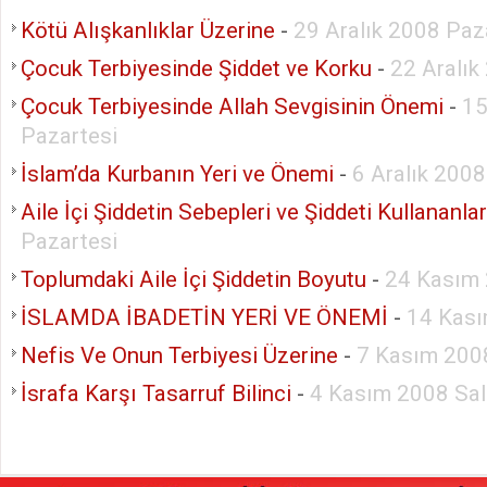
Kötü Alışkanlıklar Üzerine
-
29 Aralık 2008 Paz
Çocuk Terbiyesinde Şiddet ve Korku
-
22 Aralık
Çocuk Terbiyesinde Allah Sevgisinin Önemi
-
15
Pazartesi
İslam’da Kurbanın Yeri ve Önemi
-
6 Aralık 200
Aile İçi Şiddetin Sebepleri ve Şiddeti Kullananla
Pazartesi
Toplumdaki Aile İçi Şiddetin Boyutu
-
24 Kasım 
İSLAMDA İBADETİN YERİ VE ÖNEMİ
-
14 Kas
Nefis Ve Onun Terbiyesi Üzerine
-
7 Kasım 200
İsrafa Karşı Tasarruf Bilinci
-
4 Kasım 2008 Sal