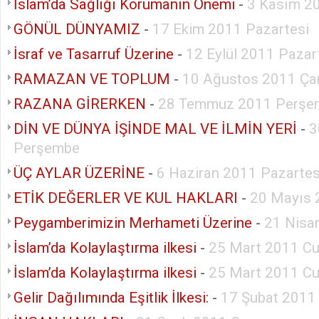
İslam’da Sağlığı Korumanın Önemi
-
3 Kasım 2
GÖNÜL DÜNYAMIZ
-
17 Ekim 2011 Pazartesi
İsraf ve Tasarruf Üzerine
-
12 Eylül 2011 Pazar
RAMAZAN VE TOPLUM
-
10 Ağustos 2011 Ç
RAZANA GİRERKEN
-
28 Temmuz 2011 Perşe
DİN VE DÜNYA İŞİNDE MAL VE İLMİN YERİ
-
3
Perşembe
ÜÇ AYLAR ÜZERİNE
-
6 Haziran 2011 Pazartes
ETİK DEĞERLER VE KUL HAKLARI
-
20 Mayıs
Peygamberimizin Merhameti Üzerine
-
21 Nisa
İslam’da Kolaylaştırma ilkesi
-
25 Mart 2011 C
İslam’da Kolaylaştırma ilkesi
-
25 Mart 2011 C
Gelir Dağılımında Eşitlik İlkesi:
-
17 Şubat 2011