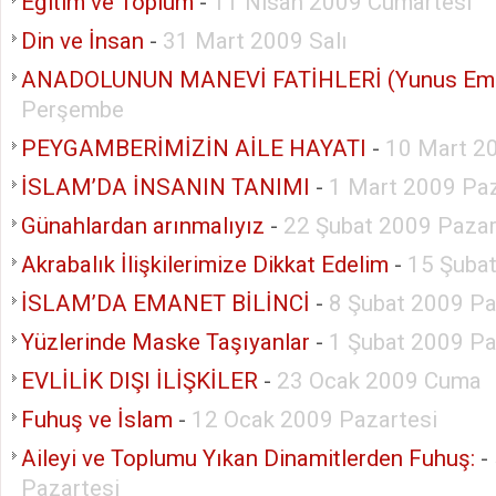
Eğitim ve Toplum
-
11 Nisan 2009 Cumartesi
Din ve İnsan
-
31 Mart 2009 Salı
ANADOLUNUN MANEVİ FATİHLERİ (Yunus Em
Perşembe
PEYGAMBERİMİZİN AİLE HAYATI
-
10 Mart 20
İSLAM’DA İNSANIN TANIMI
-
1 Mart 2009 Pa
Günahlardan arınmalıyız
-
22 Şubat 2009 Paza
Akrabalık İlişkilerimize Dikkat Edelim
-
15 Şuba
İSLAM’DA EMANET BİLİNCİ
-
8 Şubat 2009 Pa
Yüzlerinde Maske Taşıyanlar
-
1 Şubat 2009 Pa
EVLİLİK DIŞI İLİŞKİLER
-
23 Ocak 2009 Cuma
Fuhuş ve İslam
-
12 Ocak 2009 Pazartesi
Aileyi ve Toplumu Yıkan Dinamitlerden Fuhuş:
-
Pazartesi