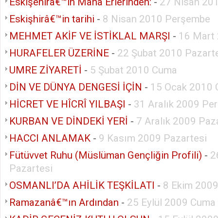
Eskişehirâ€™in Mana Erlerinden:
-
27 Nisan 201
Eskişhirâ€™in tarihi
-
8 Nisan 2010 Perşembe
MEHMET AKİF VE İSTİKLAL MARŞI
-
16 Mart 
HURAFELER ÜZERİNE
-
22 Şubat 2010 Pazart
UMRE ZİYARETİ
-
5 Şubat 2010 Cuma
DİN VE DÜNYA DENGESİ İÇİN
-
15 Ocak 2010
HİCRET VE HÎCRÎ YILBAŞI
-
31 Aralık 2009 Pe
KURBAN VE DİNDEKİ YERİ
-
7 Aralık 2009 Paz
HACCI ANLAMAK
-
9 Kasım 2009 Pazartesi
Fütüvvet Ruhu (Müslüman Gençliğin Profili)
-
2
Pazartesi
OSMANLI’DA AHİLİK TEŞKİLATI
-
8 Ekim 200
Ramazanâ€™ın Ardından
-
25 Eylül 2009 Cuma