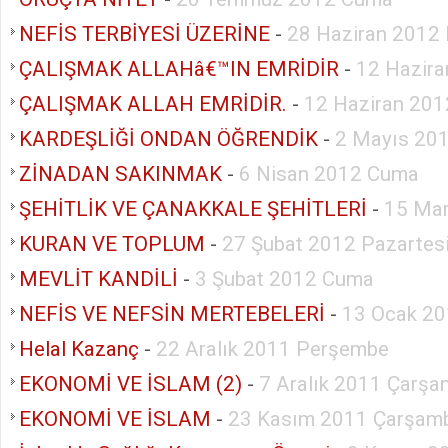
NEFİS TERBİYESİ ÜZERİNE
-
28 Haziran 2012
ÇALIŞMAK ALLAHâ€™IN EMRİDİR
-
12 Hazira
ÇALIŞMAK ALLAH EMRİDİR.
-
12 Haziran 201
KARDEŞLİĞİ ONDAN ÖĞRENDİK
-
2 Mayıs 20
ZİNADAN SAKINMAK
-
6 Nisan 2012 Cuma
ŞEHİTLİK VE ÇANAKKALE ŞEHİTLERİ
-
15 Ma
KURAN VE TOPLUM
-
27 Şubat 2012 Pazartes
MEVLİT KANDİLİ
-
3 Şubat 2012 Cuma
NEFİS VE NEFSİN MERTEBELERİ
-
13 Ocak 2
Helal Kazanç
-
22 Aralık 2011 Perşembe
EKONOMİ VE İSLAM (2)
-
7 Aralık 2011 Çarş
EKONOMİ VE İSLAM
-
23 Kasım 2011 Çarşam