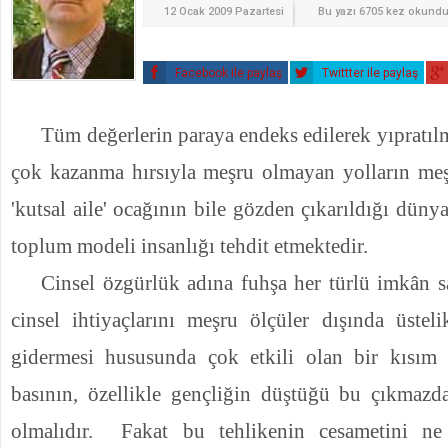
12 Ocak 2009 Pazartesi
Bu yazı 6705 kez okund
Facebook ile paylaş
Twittter ile paylaş
Tüm değerlerin paraya endeks edilerek yıpratılm
çok kazanma hırsıyla meşru olmayan yolların meşr
'kutsal aile' ocağının bile gözden çıkarıldığı dün
toplum modeli insanlığı tehdit etmektedir.
Cinsel özgürlük adına fuhşa her türlü imkân s
cinsel ihtiyaçlarını meşru ölçüler dışında üsteli
gidermesi hususunda çok etkili olan bir kısım 
basının, özellikle gençliğin düştüğü bu çıkmazd
olmalıdır.
Fakat bu tehlikenin cesametini ne