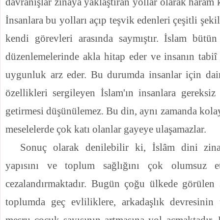
davranışlar zinaya yaklaştıran yollar olarak haram kı
İnsanlara bu yolları açıp teşvik edenleri çeşitli şek
kendi görevleri arasında saymıştır.
İslam bütün
düzenlemelerinde akla hitap eder ve insanın tabiî ka
uygunluk arz eder. Bu durumda insanlar için dai
özellikleri sergileyen İslam'ın insanlara gereksi
getirmesi düşünülemez. Bu din, aynı zamanda kolayl
meselelerde çok katı olanlar gayeye ulaşamazlar.
Sonuç olarak denilebilir ki, İslâm dini zi
yapısını ve toplum sağlığını çok olumsuz et
cezalandırmaktadır. Bugün çoğu ülkede görülen s
toplumda geç evliliklere, arkadaşlık devresinin
meşru çocuk sayısının artmasına yol açmaktadır. 