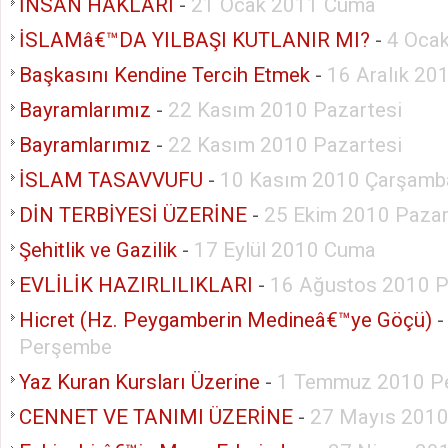
İNSAN HAKLARI
-
21 Ocak 2011 Cuma
İSLAMâ€™DA YILBAŞI KUTLANIR MI?
-
4 Ocak
Başkasını Kendine Tercih Etmek
-
16 Aralık 2
Bayramlarımız
-
22 Kasım 2010 Pazartesi
Bayramlarımız
-
22 Kasım 2010 Pazartesi
İSLAM TASAVVUFU
-
10 Kasım 2010 Çarşamb
DİN TERBİYESİ ÜZERİNE
-
25 Ekim 2010 Pazar
Şehitlik ve Gazilik
-
17 Eylül 2010 Cuma
EVLİLİK HAZIRLILIKLARI
-
16 Ağustos 2010 P
Hicret (Hz. Peygamberin Medineâ€™ye Göçü)
Perşembe
Yaz Kuran Kursları Üzerine
-
1 Temmuz 2010 P
CENNET VE TANIMI ÜZERİNE
-
27 Mayıs 201