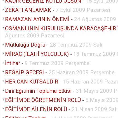
KADİR GECENİZ KUTLU OLSUN
-
15 Eylül 2009
ZEKATI ANLAMAK
-
7 Eylül 2009 Pazartesi
RAMAZAN AYININ ÖNEMİ
-
24 Ağustos 2009 
OSMANLININ KURULUŞUNDA KARACAŞEHİR 
Ağustos 2009 Pazartesi
Mutluluğa Doğru
-
28 Temmuz 2009 Salı
MİRAC (İLAHİ YOLCULUK)
-
18 Temmuz 2009 
İntihar
-
9 Temmuz 2009 Perşembe
REĞAİP GECESİ
-
25 Haziran 2009 Perşembe
HER CAN KUTSALDIR
-
15 Haziran 2009 Pazar
Dini Eğitimin Topluma Etkisi
-
31 Mayıs 2009 P
EĞİTİMDE ÖĞRETMENİN ROLÜ
-
5 Mayıs 2009
EĞİTİMDE AİLENİN ROLÜ
-
21 Nisan 2009 Salı