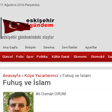
11 Ağustos 2016 Perşembe
Ana Sayfa
İletişim
Sinema
Seri İlanlar
Apartlar
Güncel
Polis
Spor
Politika
Kültür Sanat
Ekonomi
Otomobil
Sa
Anasayfa
»
Köşe Yazarlarımız
»
Fuhuş ve İslam
Fuhuş ve İslam
Ali Osman ORUM