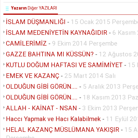
Yazarın
Diğer YAZILARI
İSLAM DÜŞMANLIĞI
-
15 Ocak 2015 Perşemb
İSLAM MEDENİYETİN KAYNAĞIDIR
-
6 Kasım
CAMİLERİMİZ
-
9 Ekim 2014 Perşembe
GAZZE BAHTINA MI KÜSSÜN?
-
12 Ağustos 2
KUTLU DOĞUM HAFTASI VE SAMİMİYET
-
15 
EMEK VE KAZANÇ
-
25 Mart 2014 Salı
OLDUĞUN GİBİ GÖRÜN....
-
5 Aralık 2013 Per
OLDUĞUN GİBİ GÖRÜN....
-
18 Kasım 2013 Paz
ALLAH - KAİNAT - NSAN
-
3 Ekim 2013 Perşe
Haccı Yapmak ve Hacı Kalabilmek
-
11 Eylül 2
HELAL KAZANÇ MÜSLÜMANA YAKIŞIR
-
15 A
Perşembe