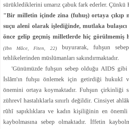
sürüklediklerini umarız çabuk fark ederler. Çünkü 
"Bir milletin içinde zina (fuhuş) ortaya çıkıp 
suçu alenî olarak işlediğinde, mutlaka bulaşıcı
önce gelip geçmiş milletlerde hiç görülmemiş ha
buyurarak, fuhşun sebe
(Ibn Mâce, Fiten, 22)
tehlikelerinden müslümanları sakındırmaktadır.
'Günümüzde fuhşun sebep olduğu AIDS gibi k
İslâm'ın fuhşu önlemek için getirdiği hukukî ve
önemini ortaya koymaktadır. Fuhşun çirkinliği 
zührevî hastalıklarla sınırlı değildir. Cinsiyet ahl
rûhî sapıklıklara ve kadın kişiliğinin en önemli
kaybolmasına sebep olmaktadır. İffetin kaybol