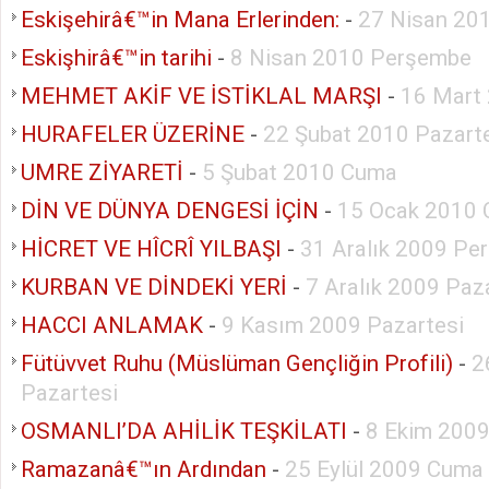
Eskişehirâ€™in Mana Erlerinden:
-
27 Nisan 201
Eskişhirâ€™in tarihi
-
8 Nisan 2010 Perşembe
MEHMET AKİF VE İSTİKLAL MARŞI
-
16 Mart 
HURAFELER ÜZERİNE
-
22 Şubat 2010 Pazart
UMRE ZİYARETİ
-
5 Şubat 2010 Cuma
DİN VE DÜNYA DENGESİ İÇİN
-
15 Ocak 2010
HİCRET VE HÎCRÎ YILBAŞI
-
31 Aralık 2009 Pe
KURBAN VE DİNDEKİ YERİ
-
7 Aralık 2009 Paz
HACCI ANLAMAK
-
9 Kasım 2009 Pazartesi
Fütüvvet Ruhu (Müslüman Gençliğin Profili)
-
2
Pazartesi
OSMANLI’DA AHİLİK TEŞKİLATI
-
8 Ekim 200
Ramazanâ€™ın Ardından
-
25 Eylül 2009 Cuma