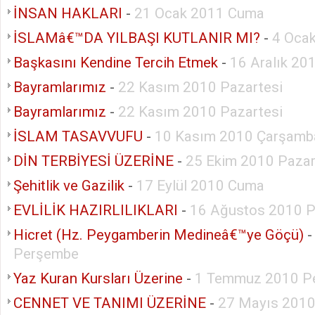
İNSAN HAKLARI
-
21 Ocak 2011 Cuma
İSLAMâ€™DA YILBAŞI KUTLANIR MI?
-
4 Ocak
Başkasını Kendine Tercih Etmek
-
16 Aralık 2
Bayramlarımız
-
22 Kasım 2010 Pazartesi
Bayramlarımız
-
22 Kasım 2010 Pazartesi
İSLAM TASAVVUFU
-
10 Kasım 2010 Çarşamb
DİN TERBİYESİ ÜZERİNE
-
25 Ekim 2010 Pazar
Şehitlik ve Gazilik
-
17 Eylül 2010 Cuma
EVLİLİK HAZIRLILIKLARI
-
16 Ağustos 2010 P
Hicret (Hz. Peygamberin Medineâ€™ye Göçü)
Perşembe
Yaz Kuran Kursları Üzerine
-
1 Temmuz 2010 P
CENNET VE TANIMI ÜZERİNE
-
27 Mayıs 201