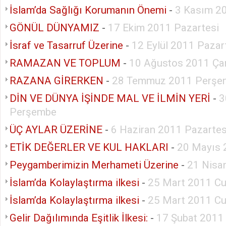
İslam’da Sağlığı Korumanın Önemi
-
3 Kasım 2
GÖNÜL DÜNYAMIZ
-
17 Ekim 2011 Pazartesi
İsraf ve Tasarruf Üzerine
-
12 Eylül 2011 Pazar
RAMAZAN VE TOPLUM
-
10 Ağustos 2011 Ç
RAZANA GİRERKEN
-
28 Temmuz 2011 Perşe
DİN VE DÜNYA İŞİNDE MAL VE İLMİN YERİ
-
3
Perşembe
ÜÇ AYLAR ÜZERİNE
-
6 Haziran 2011 Pazartes
ETİK DEĞERLER VE KUL HAKLARI
-
20 Mayıs
Peygamberimizin Merhameti Üzerine
-
21 Nisa
İslam’da Kolaylaştırma ilkesi
-
25 Mart 2011 C
İslam’da Kolaylaştırma ilkesi
-
25 Mart 2011 C
Gelir Dağılımında Eşitlik İlkesi:
-
17 Şubat 2011