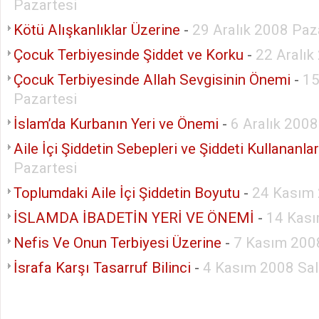
Pazartesi
Kötü Alışkanlıklar Üzerine
-
29 Aralık 2008 Paz
Çocuk Terbiyesinde Şiddet ve Korku
-
22 Aralık
Çocuk Terbiyesinde Allah Sevgisinin Önemi
-
15
Pazartesi
İslam’da Kurbanın Yeri ve Önemi
-
6 Aralık 200
Aile İçi Şiddetin Sebepleri ve Şiddeti Kullananla
Pazartesi
Toplumdaki Aile İçi Şiddetin Boyutu
-
24 Kasım 
İSLAMDA İBADETİN YERİ VE ÖNEMİ
-
14 Kas
Nefis Ve Onun Terbiyesi Üzerine
-
7 Kasım 200
İsrafa Karşı Tasarruf Bilinci
-
4 Kasım 2008 Sal