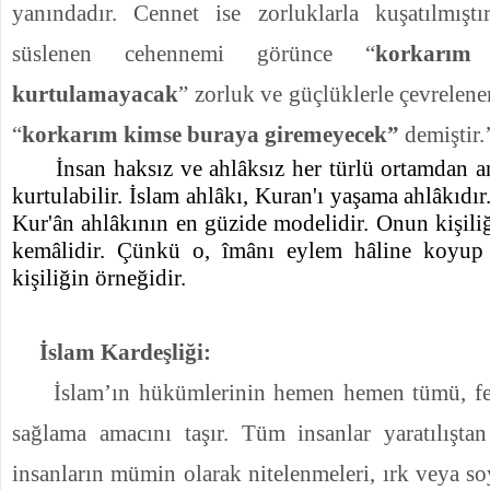
yanındadır. Cennet ise zorluklarla kuşatılmıştır
süslenen cehennemi görünce “
korkarım
kurtulamayacak
” zorluk ve güçlüklerle çevrelen
“
korkarım kimse buraya giremeyecek”
demiştir.
İnsan haksız ve ahlâksız her türlü ortamdan a
kurtulabilir. İslam ahlâkı, Kuran'ı yaşama ahlâkıdır
Kur'ân ahlâkının en güzide modelidir. Onun kişili
kemâlidir. Çünkü o, îmânı eylem hâline koyup
kişiliğin örneğidir.
İslam Kardeşliği:
İslam’ın hükümlerinin hemen hemen tümü, fert
sağlama amacını taşır. Tüm insanlar yaratılıştan
insanların mümin olarak nitelenmeleri, ırk veya soy