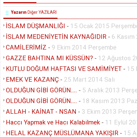
Yazarın
Diğer YAZILARI
İSLAM DÜŞMANLIĞI
-
15 Ocak 2015 Perşemb
İSLAM MEDENİYETİN KAYNAĞIDIR
-
6 Kasım
CAMİLERİMİZ
-
9 Ekim 2014 Perşembe
GAZZE BAHTINA MI KÜSSÜN?
-
12 Ağustos 2
KUTLU DOĞUM HAFTASI VE SAMİMİYET
-
15 
EMEK VE KAZANÇ
-
25 Mart 2014 Salı
OLDUĞUN GİBİ GÖRÜN....
-
5 Aralık 2013 Per
OLDUĞUN GİBİ GÖRÜN....
-
18 Kasım 2013 Paz
ALLAH - KAİNAT - NSAN
-
3 Ekim 2013 Perşe
Haccı Yapmak ve Hacı Kalabilmek
-
11 Eylül 2
HELAL KAZANÇ MÜSLÜMANA YAKIŞIR
-
15 A