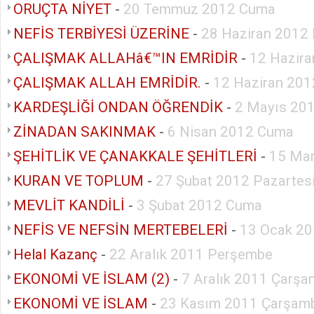
ORUÇTA NİYET
-
20 Temmuz 2012 Cuma
NEFİS TERBİYESİ ÜZERİNE
-
28 Haziran 2012
ÇALIŞMAK ALLAHâ€™IN EMRİDİR
-
12 Hazira
ÇALIŞMAK ALLAH EMRİDİR.
-
12 Haziran 201
KARDEŞLİĞİ ONDAN ÖĞRENDİK
-
2 Mayıs 20
ZİNADAN SAKINMAK
-
6 Nisan 2012 Cuma
ŞEHİTLİK VE ÇANAKKALE ŞEHİTLERİ
-
15 Ma
KURAN VE TOPLUM
-
27 Şubat 2012 Pazartes
MEVLİT KANDİLİ
-
3 Şubat 2012 Cuma
NEFİS VE NEFSİN MERTEBELERİ
-
13 Ocak 2
Helal Kazanç
-
22 Aralık 2011 Perşembe
EKONOMİ VE İSLAM (2)
-
7 Aralık 2011 Çarş
EKONOMİ VE İSLAM
-
23 Kasım 2011 Çarşam