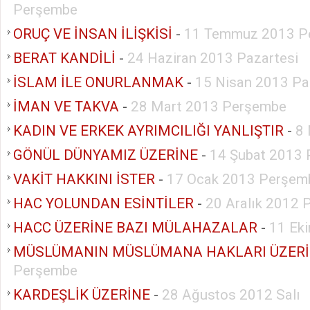
Perşembe
ORUÇ VE İNSAN İLİŞKİSİ
-
11 Temmuz 2013 P
BERAT KANDİLİ
-
24 Haziran 2013 Pazartesi
İSLAM İLE ONURLANMAK
-
15 Nisan 2013 Pa
İMAN VE TAKVA
-
28 Mart 2013 Perşembe
KADIN VE ERKEK AYRIMCILIĞI YANLIŞTIR
-
8
GÖNÜL DÜNYAMIZ ÜZERİNE
-
14 Şubat 2013
VAKİT HAKKINI İSTER
-
17 Ocak 2013 Perşem
HAC YOLUNDAN ESİNTİLER
-
20 Aralık 2012
HACC ÜZERİNE BAZI MÜLAHAZALAR
-
11 Ek
MÜSLÜMANIN MÜSLÜMANA HAKLARI ÜZER
Perşembe
KARDEŞLİK ÜZERİNE
-
28 Ağustos 2012 Salı