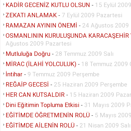
KADİR GECENİZ KUTLU OLSUN
-
15 Eylül 2009
ZEKATI ANLAMAK
-
7 Eylül 2009 Pazartesi
RAMAZAN AYININ ÖNEMİ
-
24 Ağustos 2009 
OSMANLININ KURULUŞUNDA KARACAŞEHİR 
Ağustos 2009 Pazartesi
Mutluluğa Doğru
-
28 Temmuz 2009 Salı
MİRAC (İLAHİ YOLCULUK)
-
18 Temmuz 2009 
İntihar
-
9 Temmuz 2009 Perşembe
REĞAİP GECESİ
-
25 Haziran 2009 Perşembe
HER CAN KUTSALDIR
-
15 Haziran 2009 Pazar
Dini Eğitimin Topluma Etkisi
-
31 Mayıs 2009 P
EĞİTİMDE ÖĞRETMENİN ROLÜ
-
5 Mayıs 2009
EĞİTİMDE AİLENİN ROLÜ
-
21 Nisan 2009 Salı