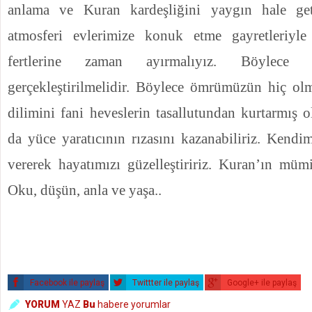
anlama ve Kuran kardeşliğini yaygın hale get
atmosferi evlerimize konuk etme gayretleriyl
fertlerine zaman ayırmalıyız. Böylece
gerçekleştirilmelidir. Böylece ömrümüzün hiç ol
dilimini fani heveslerin tasallutundan kurtarmış 
da yüce yaratıcının rızasını kazanabiliriz. Kendi
vererek hayatımızı güzelleştiririz. Kuran’ın mümi
Oku, düşün, anla ve yaşa..
Facebook ile paylaş
Twittter ile paylaş
Google+ ile paylaş
YORUM
YAZ
Bu
habere yorumlar