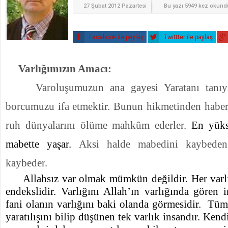
27 Şubat 2012 Pazartesi
Bu yazı 5949 kez okund
Facebook ile paylaş
Twittter ile paylaş
Varlığımızın Amacı:
Varoluşumuzun ana gayesi Yaratanı tanı
borcumuzu ifa etmektir. Bunun hikmetinden haber
ruh dünyalarını ölüme mahkûm ederler.
En yüks
mabette yaşar.
Aksi halde mabedini kaybeden
kaybeder.
Allahsız var olmak mümkün değildir. Her varlı
endekslidir. Varlığını Allah’ın varlığında gören
fani olanın varlığını baki olanda görmesidir.
Tüm 
yaratılışını bilip düşünen tek varlık insandır. Kendi 