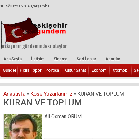
10 Ağustos 2016 Çarşamba
Ana Sayfa
İletişim
Sinema
Seri İlanlar
Apartlar
Güncel
Polis
Spor
Politika
Kültür Sanat
Ekonomi
Otomobil
Sa
Anasayfa
»
Köşe Yazarlarımız
»
KURAN VE TOPLUM
KURAN VE TOPLUM
Ali Osman ORUM