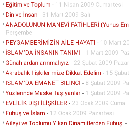
Eğitim ve Toplum
-
11 Nisan 2009 Cumartesi
Din ve İnsan
-
31 Mart 2009 Salı
ANADOLUNUN MANEVİ FATİHLERİ (Yunus Em
Perşembe
PEYGAMBERİMİZİN AİLE HAYATI
-
10 Mart 20
İSLAM’DA İNSANIN TANIMI
-
1 Mart 2009 Pa
Günahlardan arınmalıyız
-
22 Şubat 2009 Paza
Akrabalık İlişkilerimize Dikkat Edelim
-
15 Şuba
İSLAM’DA EMANET BİLİNCİ
-
8 Şubat 2009 Pa
Yüzlerinde Maske Taşıyanlar
-
1 Şubat 2009 Pa
EVLİLİK DIŞI İLİŞKİLER
-
23 Ocak 2009 Cuma
Fuhuş ve İslam
-
12 Ocak 2009 Pazartesi
Aileyi ve Toplumu Yıkan Dinamitlerden Fuhuş:
-