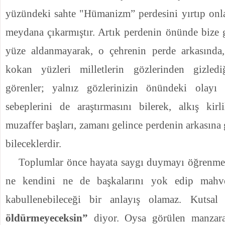
yüzündeki sahte "Hümanizm” perdesini yırtıp onla
meydana çıkarmıştır. Artık perdenin önünde bize
yüze aldanmayarak, o çehrenin perde arkasında
kokan yüzleri milletlerin gözlerinden gizled
görenler; yalnız gözleri­nizin önündeki olay
sebeplerini de araştırma­sını bilerek, alkış kirl
muzaffer başları, zamanı gelince perdenin arkasına g
bileceklerdir.
Toplumlar önce hayata saygı duymayı öğrenmeli
ne kendini ne de başkalarını yok edip mahv
kabullenebileceği bir anlayış olamaz. Kutsal
öldürmeyeceksin”
diyor. Oysa görülen manzar