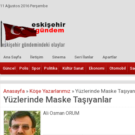
11 Ağustos 2016 Perşembe
Ana Sayfa
İletişim
Sinema
Seri İlanlar
Apartlar
Güncel
Polis
Spor
Politika
Kültür Sanat
Ekonomi
Otomobil
Sa
Anasayfa
»
Köşe Yazarlarımız
»
Yüzlerinde Maske Taşıyan
Yüzlerinde Maske Taşıyanlar
Ali Osman ORUM