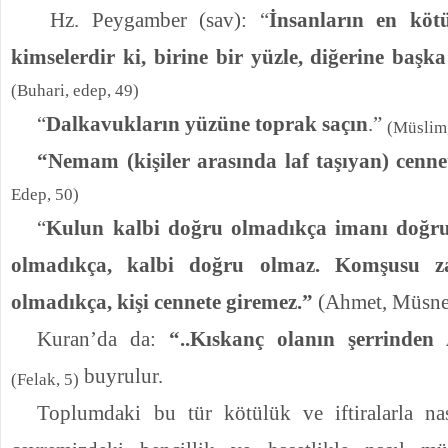
Hz. Peygamber (sav): “
İnsanların en kötü
kimselerdir ki, birine bir yüzle, diğerine başka
(Buhari, edep, 49)
“
Dalkavukların yüzüne toprak saçın
.”
(Müslim
“
Nemam (kişiler arasında laf taşıyan) cenn
Edep, 50)
“
Kulun kalbi doğru olmadıkça imanı doğru
olmadıkça, kalbi doğru olmaz. Komşusu z
olmadıkça, kişi cennete giremez.”
(Ahmet, Müsned
Kuran’da da:
“..Kıskanç olanın şerrinden A
buyrulur.
(Felak, 5)
Toplumdaki bu tür kötülük ve iftiralarla nas