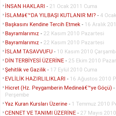
İNSAN HAKLARI
-
21 Ocak 2011 Cuma
İSLAMâ€™DA YILBAŞI KUTLANIR MI?
-
4 Ocak
Başkasını Kendine Tercih Etmek
-
16 Aralık 2
Bayramlarımız
-
22 Kasım 2010 Pazartesi
Bayramlarımız
-
22 Kasım 2010 Pazartesi
İSLAM TASAVVUFU
-
10 Kasım 2010 Çarşamb
DİN TERBİYESİ ÜZERİNE
-
25 Ekim 2010 Pazar
Şehitlik ve Gazilik
-
17 Eylül 2010 Cuma
EVLİLİK HAZIRLILIKLARI
-
16 Ağustos 2010 P
Hicret (Hz. Peygamberin Medineâ€™ye Göçü)
Perşembe
Yaz Kuran Kursları Üzerine
-
1 Temmuz 2010 P
CENNET VE TANIMI ÜZERİNE
-
27 Mayıs 201