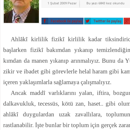
1 Şubat 2009 Pazar
Bu yazı 6843 kez okundu
Facebook ile paylaş
Twittter ile paylaş
Ahl
âkî kirlilik fizikî kirlilik kadar tiksindiri
başlarken fizikî bakımdan yıkanıp temizlendiğim
kımdan da manen yıkanıp arınmalıyız. Bunu da Yü
zikir ve ibadet gibi görevlerle helal haram gibi 
içeren yaklaşımlarla sağlamaya çalışmalıyız.
Ancak maddî varlıklarını yalan, iftira, bozgu
dalkavukluk, tecessüs, kötü zan, haset.. gibi olu
ahlâkî duygulardan uzak zavallılara, toplumu
rastlanabilir.
İşte bunlar bir toplum için
gerçek zararl