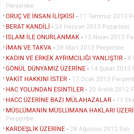
Perşembe
ORUÇ VE İNSAN İLİŞKİSİ
-
11 Temmuz 2013 P
BERAT KANDİLİ
-
24 Haziran 2013 Pazartesi
İSLAM İLE ONURLANMAK
-
15 Nisan 2013 Pa
İMAN VE TAKVA
-
28 Mart 2013 Perşembe
KADIN VE ERKEK AYRIMCILIĞI YANLIŞTIR
-
8
GÖNÜL DÜNYAMIZ ÜZERİNE
-
14 Şubat 2013
VAKİT HAKKINI İSTER
-
17 Ocak 2013 Perşem
HAC YOLUNDAN ESİNTİLER
-
20 Aralık 2012
HACC ÜZERİNE BAZI MÜLAHAZALAR
-
11 Ek
MÜSLÜMANIN MÜSLÜMANA HAKLARI ÜZER
Perşembe
KARDEŞLİK ÜZERİNE
-
28 Ağustos 2012 Salı