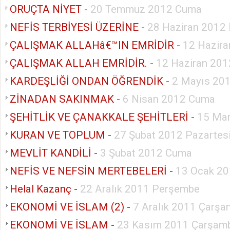
ORUÇTA NİYET
-
20 Temmuz 2012 Cuma
NEFİS TERBİYESİ ÜZERİNE
-
28 Haziran 2012
ÇALIŞMAK ALLAHâ€™IN EMRİDİR
-
12 Hazira
ÇALIŞMAK ALLAH EMRİDİR.
-
12 Haziran 201
KARDEŞLİĞİ ONDAN ÖĞRENDİK
-
2 Mayıs 20
ZİNADAN SAKINMAK
-
6 Nisan 2012 Cuma
ŞEHİTLİK VE ÇANAKKALE ŞEHİTLERİ
-
15 Ma
KURAN VE TOPLUM
-
27 Şubat 2012 Pazartes
MEVLİT KANDİLİ
-
3 Şubat 2012 Cuma
NEFİS VE NEFSİN MERTEBELERİ
-
13 Ocak 2
Helal Kazanç
-
22 Aralık 2011 Perşembe
EKONOMİ VE İSLAM (2)
-
7 Aralık 2011 Çarş
EKONOMİ VE İSLAM
-
23 Kasım 2011 Çarşam