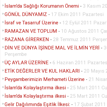
İslam’da Sağlığı Korumanın Önemi
-
3 Kasım 2
GÖNÜL DÜNYAMIZ
-
17 Ekim 2011 Pazartesi
İsraf ve Tasarruf Üzerine
-
12 Eylül 2011 Pazar
RAMAZAN VE TOPLUM
-
10 Ağustos 2011 Ç
RAZANA GİRERKEN
-
28 Temmuz 2011 Perşe
DİN VE DÜNYA İŞİNDE MAL VE İLMİN YERİ
-
3
Perşembe
ÜÇ AYLAR ÜZERİNE
-
6 Haziran 2011 Pazartes
ETİK DEĞERLER VE KUL HAKLARI
-
20 Mayıs
Peygamberimizin Merhameti Üzerine
-
21 Nisa
İslam’da Kolaylaştırma ilkesi
-
25 Mart 2011 C
İslam’da Kolaylaştırma ilkesi
-
25 Mart 2011 C
Gelir Dağılımında Eşitlik İlkesi:
-
17 Şubat 2011