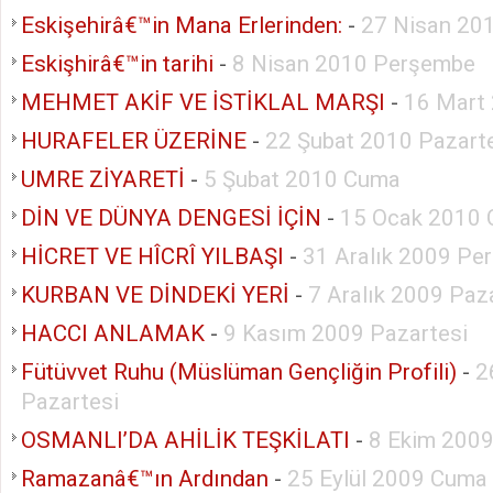
Eskişehirâ€™in Mana Erlerinden:
-
27 Nisan 201
Eskişhirâ€™in tarihi
-
8 Nisan 2010 Perşembe
MEHMET AKİF VE İSTİKLAL MARŞI
-
16 Mart 
HURAFELER ÜZERİNE
-
22 Şubat 2010 Pazart
UMRE ZİYARETİ
-
5 Şubat 2010 Cuma
DİN VE DÜNYA DENGESİ İÇİN
-
15 Ocak 2010
HİCRET VE HÎCRÎ YILBAŞI
-
31 Aralık 2009 Pe
KURBAN VE DİNDEKİ YERİ
-
7 Aralık 2009 Paz
HACCI ANLAMAK
-
9 Kasım 2009 Pazartesi
Fütüvvet Ruhu (Müslüman Gençliğin Profili)
-
2
Pazartesi
OSMANLI’DA AHİLİK TEŞKİLATI
-
8 Ekim 200
Ramazanâ€™ın Ardından
-
25 Eylül 2009 Cuma