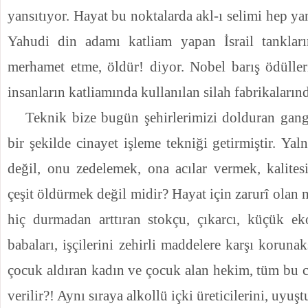
yansıtıyor. Hayat bu noktalarda akl-ı selimi hep yan
Yahudi din adamı katliam yapan İsrail tankları
merhamet etme, öldür! diyor. Nobel barış ödüller
insanların katliamında kullanılan silah fabrikaların
Teknik bize bugün şehirlerimizi dolduran gangs
bir şekilde cinayet işleme tekniği getirmiştir.
Yal
değil, onu zedelemek, ona acı­lar vermek, kalite
çeşit öldürmek değil midir? Hayat için zarurî olan m
hiç durmadan art­tıran stokçu, çıkarcı, küçük e
babaları, işçilerini zehirli maddelere karşı korunak
çocuk aldıran kadın ve çocuk alan hekim, tüm bu c
verilir?! Aynı sı­raya alkollü içki üreticilerini, uyu