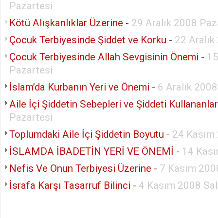
Pazartesi
Kötü Alışkanlıklar Üzerine
-
29 Aralık 2008 Paz
Çocuk Terbiyesinde Şiddet ve Korku
-
22 Aralık
Çocuk Terbiyesinde Allah Sevgisinin Önemi
-
15
Pazartesi
İslam’da Kurbanın Yeri ve Önemi
-
6 Aralık 200
Aile İçi Şiddetin Sebepleri ve Şiddeti Kullananla
Pazartesi
Toplumdaki Aile İçi Şiddetin Boyutu
-
24 Kasım 
İSLAMDA İBADETİN YERİ VE ÖNEMİ
-
14 Kas
Nefis Ve Onun Terbiyesi Üzerine
-
7 Kasım 200
İsrafa Karşı Tasarruf Bilinci
-
4 Kasım 2008 Sal