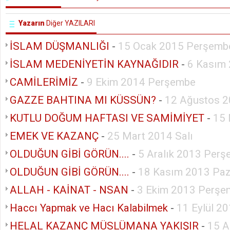
Yazarın
Diğer YAZILARI
İSLAM DÜŞMANLIĞI
-
15 Ocak 2015 Perşemb
İSLAM MEDENİYETİN KAYNAĞIDIR
-
6 Kasım
CAMİLERİMİZ
-
9 Ekim 2014 Perşembe
GAZZE BAHTINA MI KÜSSÜN?
-
12 Ağustos 2
KUTLU DOĞUM HAFTASI VE SAMİMİYET
-
15 
EMEK VE KAZANÇ
-
25 Mart 2014 Salı
OLDUĞUN GİBİ GÖRÜN....
-
5 Aralık 2013 Per
OLDUĞUN GİBİ GÖRÜN....
-
18 Kasım 2013 Paz
ALLAH - KAİNAT - NSAN
-
3 Ekim 2013 Perşe
Haccı Yapmak ve Hacı Kalabilmek
-
11 Eylül 2
HELAL KAZANÇ MÜSLÜMANA YAKIŞIR
-
15 A