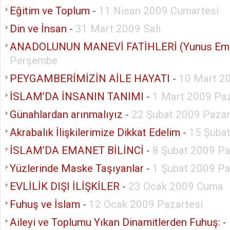
Eğitim ve Toplum
-
11 Nisan 2009 Cumartesi
Din ve İnsan
-
31 Mart 2009 Salı
ANADOLUNUN MANEVİ FATİHLERİ (Yunus Em
Perşembe
PEYGAMBERİMİZİN AİLE HAYATI
-
10 Mart 20
İSLAM’DA İNSANIN TANIMI
-
1 Mart 2009 Pa
Günahlardan arınmalıyız
-
22 Şubat 2009 Paza
Akrabalık İlişkilerimize Dikkat Edelim
-
15 Şuba
İSLAM’DA EMANET BİLİNCİ
-
8 Şubat 2009 Pa
Yüzlerinde Maske Taşıyanlar
-
1 Şubat 2009 Pa
EVLİLİK DIŞI İLİŞKİLER
-
23 Ocak 2009 Cuma
Fuhuş ve İslam
-
12 Ocak 2009 Pazartesi
Aileyi ve Toplumu Yıkan Dinamitlerden Fuhuş:
-