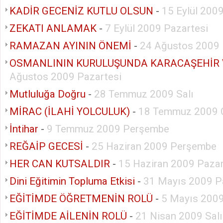
KADİR GECENİZ KUTLU OLSUN
-
15 Eylül 2009
ZEKATI ANLAMAK
-
7 Eylül 2009 Pazartesi
RAMAZAN AYININ ÖNEMİ
-
24 Ağustos 2009 
OSMANLININ KURULUŞUNDA KARACAŞEHİR 
Ağustos 2009 Pazartesi
Mutluluğa Doğru
-
28 Temmuz 2009 Salı
MİRAC (İLAHİ YOLCULUK)
-
18 Temmuz 2009 
İntihar
-
9 Temmuz 2009 Perşembe
REĞAİP GECESİ
-
25 Haziran 2009 Perşembe
HER CAN KUTSALDIR
-
15 Haziran 2009 Pazar
Dini Eğitimin Topluma Etkisi
-
31 Mayıs 2009 P
EĞİTİMDE ÖĞRETMENİN ROLÜ
-
5 Mayıs 2009
EĞİTİMDE AİLENİN ROLÜ
-
21 Nisan 2009 Salı