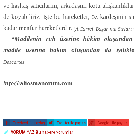
ve haşhaş satıcılarını, arkadaşını kötü alışkanlıkla
de koyabiliriz. İşte bu hareketler, öz kardeşinin s
ka­dar menfur hareketlerdir.
(
A Carrel, Başarının Sırları)
“Maddenin ruh üzerine hâkim oluşundan 
madde üzerine hâkim oluşundan da iyilikle
Descartes
info
@aliosmanorum.com
Facebook ile paylaş
Twittter ile paylaş
Google+ ile paylaş
YORUM
YAZ
Bu
habere yorumlar