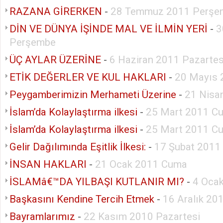
RAZANA GİRERKEN
-
28 Temmuz 2011 Perşe
DİN VE DÜNYA İŞİNDE MAL VE İLMİN YERİ
-
3
Perşembe
ÜÇ AYLAR ÜZERİNE
-
6 Haziran 2011 Pazartes
ETİK DEĞERLER VE KUL HAKLARI
-
20 Mayıs
Peygamberimizin Merhameti Üzerine
-
21 Nisa
İslam’da Kolaylaştırma ilkesi
-
25 Mart 2011 C
İslam’da Kolaylaştırma ilkesi
-
25 Mart 2011 C
Gelir Dağılımında Eşitlik İlkesi:
-
17 Şubat 2011
İNSAN HAKLARI
-
21 Ocak 2011 Cuma
İSLAMâ€™DA YILBAŞI KUTLANIR MI?
-
4 Ocak
Başkasını Kendine Tercih Etmek
-
16 Aralık 2
Bayramlarımız
-
22 Kasım 2010 Pazartesi