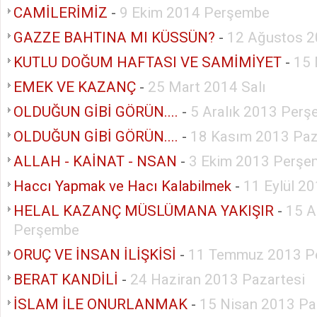
CAMİLERİMİZ
-
9 Ekim 2014 Perşembe
GAZZE BAHTINA MI KÜSSÜN?
-
12 Ağustos 2
KUTLU DOĞUM HAFTASI VE SAMİMİYET
-
15 
EMEK VE KAZANÇ
-
25 Mart 2014 Salı
OLDUĞUN GİBİ GÖRÜN....
-
5 Aralık 2013 Per
OLDUĞUN GİBİ GÖRÜN....
-
18 Kasım 2013 Paz
ALLAH - KAİNAT - NSAN
-
3 Ekim 2013 Perşe
Haccı Yapmak ve Hacı Kalabilmek
-
11 Eylül 2
HELAL KAZANÇ MÜSLÜMANA YAKIŞIR
-
15 A
Perşembe
ORUÇ VE İNSAN İLİŞKİSİ
-
11 Temmuz 2013 P
BERAT KANDİLİ
-
24 Haziran 2013 Pazartesi
İSLAM İLE ONURLANMAK
-
15 Nisan 2013 Pa