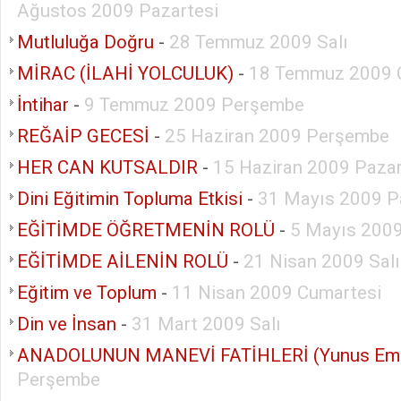
Ağustos 2009 Pazartesi
Mutluluğa Doğru
-
28 Temmuz 2009 Salı
MİRAC (İLAHİ YOLCULUK)
-
18 Temmuz 2009 
İntihar
-
9 Temmuz 2009 Perşembe
REĞAİP GECESİ
-
25 Haziran 2009 Perşembe
HER CAN KUTSALDIR
-
15 Haziran 2009 Pazar
Dini Eğitimin Topluma Etkisi
-
31 Mayıs 2009 P
EĞİTİMDE ÖĞRETMENİN ROLÜ
-
5 Mayıs 2009
EĞİTİMDE AİLENİN ROLÜ
-
21 Nisan 2009 Salı
Eğitim ve Toplum
-
11 Nisan 2009 Cumartesi
Din ve İnsan
-
31 Mart 2009 Salı
ANADOLUNUN MANEVİ FATİHLERİ (Yunus Em
Perşembe