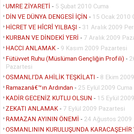
UMRE ZİYARETİ
-
5 Şubat 2010 Cuma
DİN VE DÜNYA DENGESİ İÇİN
-
15 Ocak 2010
HİCRET VE HÎCRÎ YILBAŞI
-
31 Aralık 2009 Pe
KURBAN VE DİNDEKİ YERİ
-
7 Aralık 2009 Paz
HACCI ANLAMAK
-
9 Kasım 2009 Pazartesi
Fütüvvet Ruhu (Müslüman Gençliğin Profili)
-
2
Pazartesi
OSMANLI’DA AHİLİK TEŞKİLATI
-
8 Ekim 200
Ramazanâ€™ın Ardından
-
25 Eylül 2009 Cuma
KADİR GECENİZ KUTLU OLSUN
-
15 Eylül 2009
ZEKATI ANLAMAK
-
7 Eylül 2009 Pazartesi
RAMAZAN AYININ ÖNEMİ
-
24 Ağustos 2009 
OSMANLININ KURULUŞUNDA KARACAŞEHİR 