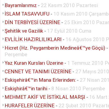
Bayramlarımız
-
22 Kasım 2010 Pazartesi
İSLAM TASAVVUFU
-
10 Kasım 2010 Çarşamb
DİN TERBİYESİ ÜZERİNE
-
25 Ekim 2010 Pazar
Şehitlik ve Gazilik
-
17 Eylül 2010 Cuma
EVLİLİK HAZIRLILIKLARI
-
16 Ağustos 2010 P
Hicret (Hz. Peygamberin Medineâ€™ye Göçü)
Perşembe
Yaz Kuran Kursları Üzerine
-
1 Temmuz 2010 P
CENNET VE TANIMI ÜZERİNE
-
27 Mayıs 201
Eskişehirâ€™in Mana Erlerinden:
-
27 Nisan 201
Eskişhirâ€™in tarihi
-
8 Nisan 2010 Perşembe
MEHMET AKİF VE İSTİKLAL MARŞI
-
16 Mart 
HURAFELER ÜZERİNE
-
22 Şubat 2010 Pazart