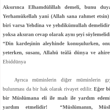
Aksırınca Elhamdülillah demeli, bunu du
Yerhamükellah yani (Allah sana rahmet etsin)
biri varsa Yehdina ve yehdikümullah demelidi
yoksa aksıran cevap olarak aynı şeyi söylemelid
“Din kardeşinin aleyhinde konuşulurken, o
yeterken, susanı, Allahü teâlâ
dünya ve ahiret
Ebiddünya
Ayrıca müminlerin diğer müminlerin gı
bulunması da bir hak olarak rivayet edilir.
Eğer bi
bir Müslümana eli ile malı ile yardım edem
yardım etmelidir!
“Müslümanın, Müsl