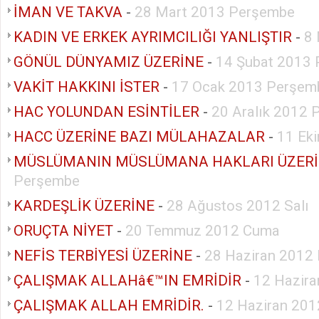
İMAN VE TAKVA
-
28 Mart 2013 Perşembe
KADIN VE ERKEK AYRIMCILIĞI YANLIŞTIR
-
8
GÖNÜL DÜNYAMIZ ÜZERİNE
-
14 Şubat 2013
VAKİT HAKKINI İSTER
-
17 Ocak 2013 Perşem
HAC YOLUNDAN ESİNTİLER
-
20 Aralık 2012
HACC ÜZERİNE BAZI MÜLAHAZALAR
-
11 Ek
MÜSLÜMANIN MÜSLÜMANA HAKLARI ÜZER
Perşembe
KARDEŞLİK ÜZERİNE
-
28 Ağustos 2012 Salı
ORUÇTA NİYET
-
20 Temmuz 2012 Cuma
NEFİS TERBİYESİ ÜZERİNE
-
28 Haziran 2012
ÇALIŞMAK ALLAHâ€™IN EMRİDİR
-
12 Hazira
ÇALIŞMAK ALLAH EMRİDİR.
-
12 Haziran 201