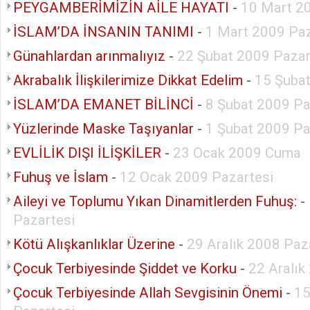
PEYGAMBERİMİZİN AİLE HAYATI
-
10 Mart 20
İSLAM’DA İNSANIN TANIMI
-
1 Mart 2009 Pa
Günahlardan arınmalıyız
-
22 Şubat 2009 Paza
Akrabalık İlişkilerimize Dikkat Edelim
-
15 Şuba
İSLAM’DA EMANET BİLİNCİ
-
8 Şubat 2009 Pa
Yüzlerinde Maske Taşıyanlar
-
1 Şubat 2009 Pa
EVLİLİK DIŞI İLİŞKİLER
-
23 Ocak 2009 Cuma
Fuhuş ve İslam
-
12 Ocak 2009 Pazartesi
Aileyi ve Toplumu Yıkan Dinamitlerden Fuhuş:
-
Pazartesi
Kötü Alışkanlıklar Üzerine
-
29 Aralık 2008 Paz
Çocuk Terbiyesinde Şiddet ve Korku
-
22 Aralık
Çocuk Terbiyesinde Allah Sevgisinin Önemi
-
15