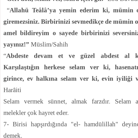
“
Allahü Teâlâ’ya yemin ederim ki, mümin 
giremezsiniz. Birbirinizi sevmedikçe de mümin o
amel bildireyim o sayede birbirinizi seversin
yayınız!”
Müslim/Sahih
“
Abdeste devam et ve güzel abdest al k
Karşılaştığın herkese selam ver ki, hasenat
girince, ev halkına selam ver ki, evin iyiliği 
Harâiti
Selam vermek sünnet, almak farzdır. Selam 
melekler çok hayret eder.
7-
Birisi hapşırdığında "el- hamdülillah" deyin
demek.