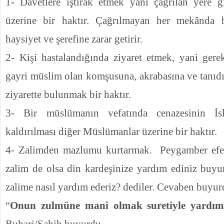
1
-
Davetlere iştirak etmek yani çağrılan yere 
üzerine bir haktır. Çağrılmayan her mekânda 
haysiyet ve şerefine zarar getirir.
2- Kişi hastalandığında ziyaret etmek, yani ger
gayri müslim olan komşusuna, akrabasına ve tanıd
ziyarette bulunmak bir haktır.
3- Bir müslümanın vefatında cenazesinin İs
kaldırılması diğer Müslümanlar üzerine bir haktır.
4- Zalimden mazlumu kurtarmak.
Peygamber efe
zalim de olsa din kardeşinize yardım ediniz buyu
zalime nasıl yardım ederiz? dediler. Cevaben buyur
“
Onun zulmüne mani olmak suretiyle yardım 
Buhari/Sahih buyurdu.