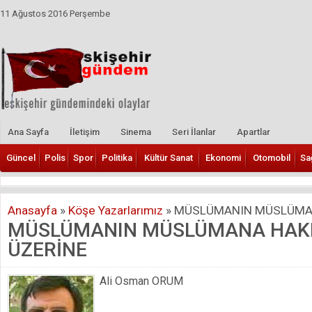
11 Ağustos 2016 Perşembe
Ana Sayfa
İletişim
Sinema
Seri İlanlar
Apartlar
Güncel
Polis
Spor
Politika
Kültür Sanat
Ekonomi
Otomobil
Sa
Anasayfa
»
Köşe Yazarlarımız
»
MÜSLÜMANIN MÜSLÜMAN
MÜSLÜMANIN MÜSLÜMANA HAK
ÜZERİNE
Ali Osman ORUM