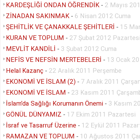
KARDEŞLİĞİ ONDAN ÖĞRENDİK
-
2 Mayıs 20
ZİNADAN SAKINMAK
-
6 Nisan 2012 Cuma
ŞEHİTLİK VE ÇANAKKALE ŞEHİTLERİ
-
15 Ma
KURAN VE TOPLUM
-
27 Şubat 2012 Pazartes
MEVLİT KANDİLİ
-
3 Şubat 2012 Cuma
NEFİS VE NEFSİN MERTEBELERİ
-
13 Ocak 2
Helal Kazanç
-
22 Aralık 2011 Perşembe
EKONOMİ VE İSLAM (2)
-
7 Aralık 2011 Çarş
EKONOMİ VE İSLAM
-
23 Kasım 2011 Çarşam
İslam’da Sağlığı Korumanın Önemi
-
3 Kasım 2
GÖNÜL DÜNYAMIZ
-
17 Ekim 2011 Pazartesi
İsraf ve Tasarruf Üzerine
-
12 Eylül 2011 Pazar
RAMAZAN VE TOPLUM
-
10 Ağustos 2011 Ç