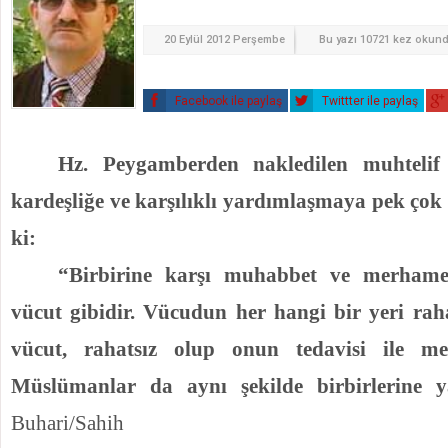
20 Eylül 2012 Perşembe
Bu yazı 10721 kez okun
Facebook ile paylaş
Twittter ile paylaş
Hz. Peygamberden nakledilen muhtelif 
kardeşliğe ve karşılıklı yardımlaşmaya pek çok 
ki:
“Birbirine karşı muhabbet ve merhamet
vücut gibidir. Vücudun her hangi bir yeri rah
vücut, rahatsız olup onun tedavisi ile me
Müslümanlar da aynı şekilde birbirlerine y
Buhari/Sahih