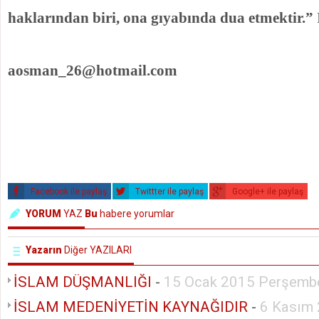
haklarından biri, ona gıyabında dua etmektir.”
aosman_26@hotmail.com
Facebook ile paylaş
Twittter ile paylaş
Google+ ile paylaş
YORUM
YAZ
Bu
habere yorumlar
Yazarın
Diğer YAZILARI
İSLAM DÜŞMANLIĞI
-
15 Ocak 2015 Perşemb
İSLAM MEDENİYETİN KAYNAĞIDIR
-
6 Kasım