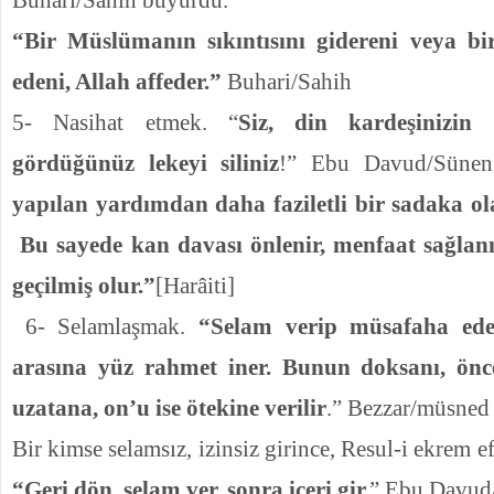
“Bir Müslümanın sıkıntısını gidereni veya 
edeni, Allah affeder.”
Buhari/Sahih
5- Nasihat etmek. “
Siz, din kardeşinizin 
gördüğünüz lekeyi siliniz
!” Ebu Davud/Sünen 
yapılan yardımdan daha faziletli bir sadaka o
Bu sayede kan davası önlenir, menfaat sağlan
geçilmiş olur.”
[Harâiti]
6- Selamlaşmak.
“Selam verip müsafaha ed
arasına yüz rahmet iner. Bunun doksanı, önce
uzatana, on’u ise ötekine verilir
.” Bezzar/müsned 
Bir kimse selamsız, izinsiz girince, Resul-i ekrem 
“Geri dön, selam ver, sonra içeri gir.
” Ebu Davud