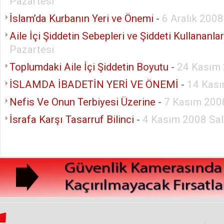
Pazartesi
İslam’da Kurbanın Yeri ve Önemi
-
6 Aralık 200
Aile İçi Şiddetin Sebepleri ve Şiddeti Kullananla
Pazartesi
Toplumdaki Aile İçi Şiddetin Boyutu
-
24 Kasım 
İSLAMDA İBADETİN YERİ VE ÖNEMİ
-
14 Kas
Nefis Ve Onun Terbiyesi Üzerine
-
7 Kasım 200
İsrafa Karşı Tasarruf Bilinci
-
4 Kasım 2008 Sal