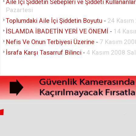
Aile İçi Şiddetin Sebepleri ve Şiddeti Kullananla
Pazartesi
Toplumdaki Aile İçi Şiddetin Boyutu
-
24 Kasım 
İSLAMDA İBADETİN YERİ VE ÖNEMİ
-
14 Kas
Nefis Ve Onun Terbiyesi Üzerine
-
7 Kasım 200
İsrafa Karşı Tasarruf Bilinci
-
4 Kasım 2008 Sal