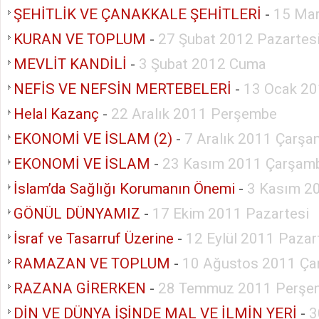
ŞEHİTLİK VE ÇANAKKALE ŞEHİTLERİ
-
15 Ma
KURAN VE TOPLUM
-
27 Şubat 2012 Pazartes
MEVLİT KANDİLİ
-
3 Şubat 2012 Cuma
NEFİS VE NEFSİN MERTEBELERİ
-
13 Ocak 2
Helal Kazanç
-
22 Aralık 2011 Perşembe
EKONOMİ VE İSLAM (2)
-
7 Aralık 2011 Çarş
EKONOMİ VE İSLAM
-
23 Kasım 2011 Çarşam
İslam’da Sağlığı Korumanın Önemi
-
3 Kasım 2
GÖNÜL DÜNYAMIZ
-
17 Ekim 2011 Pazartesi
İsraf ve Tasarruf Üzerine
-
12 Eylül 2011 Pazar
RAMAZAN VE TOPLUM
-
10 Ağustos 2011 Ç
RAZANA GİRERKEN
-
28 Temmuz 2011 Perşe
DİN VE DÜNYA İŞİNDE MAL VE İLMİN YERİ
-
3