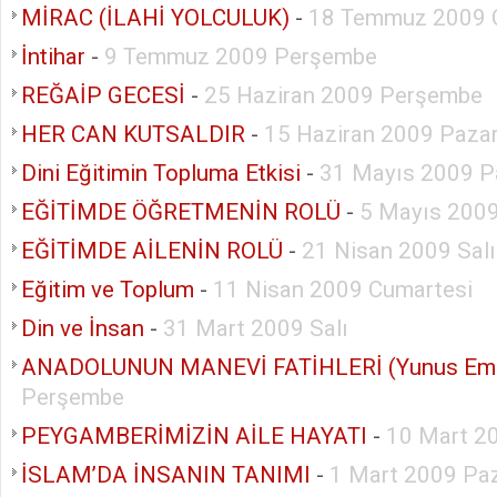
MİRAC (İLAHİ YOLCULUK)
-
18 Temmuz 2009 
İntihar
-
9 Temmuz 2009 Perşembe
REĞAİP GECESİ
-
25 Haziran 2009 Perşembe
HER CAN KUTSALDIR
-
15 Haziran 2009 Pazar
Dini Eğitimin Topluma Etkisi
-
31 Mayıs 2009 P
EĞİTİMDE ÖĞRETMENİN ROLÜ
-
5 Mayıs 2009
EĞİTİMDE AİLENİN ROLÜ
-
21 Nisan 2009 Salı
Eğitim ve Toplum
-
11 Nisan 2009 Cumartesi
Din ve İnsan
-
31 Mart 2009 Salı
ANADOLUNUN MANEVİ FATİHLERİ (Yunus Em
Perşembe
PEYGAMBERİMİZİN AİLE HAYATI
-
10 Mart 20
İSLAM’DA İNSANIN TANIMI
-
1 Mart 2009 Pa