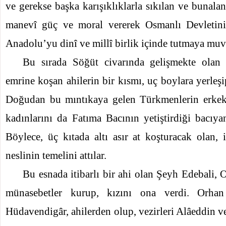
ve gerekse başka karışıklıklarla sıkılan ve bunala
manevî güç ve moral vererek Osmanlı Devletin
Anadolu’yu dinî ve millî birlik içinde tutmaya muv
Bu sırada Söğüt civarında gelişmekte olan
emrine koşan ahilerin bir kısmı, uç boylara yerleşi
Doğudan bu mıntıkaya gelen Türkmenlerin erkekle
kadınlarını da Fatıma Bacının yetiştirdiği bacıya
Böylece, üç kıtada altı asır at koşturacak olan, 
neslinin temelini attılar.
Bu esnada itibarlı bir ahi olan Şeyh Edebali, 
münasebetler kurup, kızını ona verdi. Orha
Hüdavendigâr, ahilerden olup, vezirleri Alâeddin v