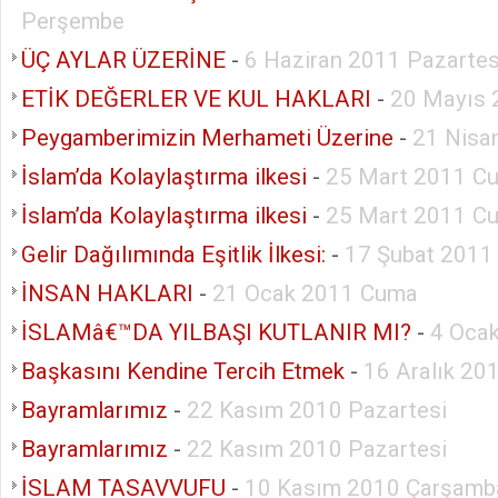
Perşembe
ÜÇ AYLAR ÜZERİNE
-
6 Haziran 2011 Pazartes
ETİK DEĞERLER VE KUL HAKLARI
-
20 Mayıs
Peygamberimizin Merhameti Üzerine
-
21 Nisa
İslam’da Kolaylaştırma ilkesi
-
25 Mart 2011 C
İslam’da Kolaylaştırma ilkesi
-
25 Mart 2011 C
Gelir Dağılımında Eşitlik İlkesi:
-
17 Şubat 2011
İNSAN HAKLARI
-
21 Ocak 2011 Cuma
İSLAMâ€™DA YILBAŞI KUTLANIR MI?
-
4 Ocak
Başkasını Kendine Tercih Etmek
-
16 Aralık 2
Bayramlarımız
-
22 Kasım 2010 Pazartesi
Bayramlarımız
-
22 Kasım 2010 Pazartesi
İSLAM TASAVVUFU
-
10 Kasım 2010 Çarşamb