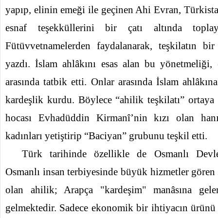
yapıp, elinin emeği ile geçinen Ahi Evran, Türkist
esnaf teşekküllerini bir çatı altında toplayı
Fütüvvetnamelerden faydalanarak, teşkilatın bir
yazdı. İslam ahlâkını esas alan bu yönetmeliği, 
arasında tatbik etti. Onlar arasında İslam ahlâkına
kardeşlik kurdu. Böylece “ahilik teşkilatı” ortaya ç
hocası Evhadüddin Kirmanî’nin kızı olan ha
kadınları yetiştirip “Baciyan” grubunu teşkil etti.
Türk tarihinde özellikle de Osmanlı Devle
Osmanlı insan terbiyesinde büyük hizmetler gören v
olan ahilik; Arapça "kardeşim" manâsına gele
gelmektedir. Sadece ekonomik bir ihtiyacın ürünü 