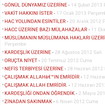
GÖNÜL DÜNYAMIZ ÜZERİNE
-
14 Şubat 2013
VAKİT HAKKINI İSTER
-
17 Ocak 2013 Perşem
HAC YOLUNDAN ESİNTİLER
-
20 Aralık 2012
HACC ÜZERİNE BAZI MÜLAHAZALAR
-
11 Ek
MÜSLÜMANIN MÜSLÜMANA HAKLARI ÜZER
Perşembe
KARDEŞLİK ÜZERİNE
-
28 Ağustos 2012 Salı
ORUÇTA NİYET
-
20 Temmuz 2012 Cuma
NEFİS TERBİYESİ ÜZERİNE
-
28 Haziran 2012
ÇALIŞMAK ALLAHâ€™IN EMRİDİR
-
12 Hazira
ÇALIŞMAK ALLAH EMRİDİR.
-
12 Haziran 201
KARDEŞLİĞİ ONDAN ÖĞRENDİK
-
2 Mayıs 20
ZİNADAN SAKINMAK
-
6 Nisan 2012 Cuma