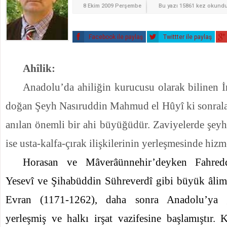
8 Ekim 2009 Perşembe
Bu yazı 15861 kez okund
Facebook ile paylaş
Twittter ile paylaş
Ahîlik:
Anadolu’da ahiliğin kurucusu olarak bilinen 
doğan Şeyh Nasıruddin Mahmud el Hûyî ki sonrala
anılan önemli bir ahi büyüğüdür. Zaviyelerde şeyh
ise usta-kalfa-çırak ilişkilerinin yerleşmesinde hiz
Horasan ve Mâverâünnehir’deyken Fahred
Yesevî ve Şihabüddin Sühreverdî gibi büyük âlim
Evran (1171-1262), daha sonra Anadolu’ya g
yerleşmiş ve halkı irşat vazifesine başlamıştır. 