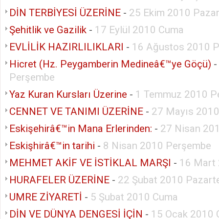
DİN TERBİYESİ ÜZERİNE
-
25 Ekim 2010 Pazar
Şehitlik ve Gazilik
-
17 Eylül 2010 Cuma
EVLİLİK HAZIRLILIKLARI
-
16 Ağustos 2010 P
Hicret (Hz. Peygamberin Medineâ€™ye Göçü)
Perşembe
Yaz Kuran Kursları Üzerine
-
1 Temmuz 2010 P
CENNET VE TANIMI ÜZERİNE
-
27 Mayıs 201
Eskişehirâ€™in Mana Erlerinden:
-
27 Nisan 201
Eskişhirâ€™in tarihi
-
8 Nisan 2010 Perşembe
MEHMET AKİF VE İSTİKLAL MARŞI
-
16 Mart 
HURAFELER ÜZERİNE
-
22 Şubat 2010 Pazart
UMRE ZİYARETİ
-
5 Şubat 2010 Cuma
DİN VE DÜNYA DENGESİ İÇİN
-
15 Ocak 2010