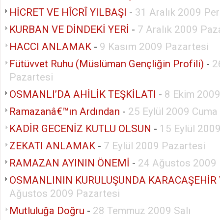
HİCRET VE HÎCRÎ YILBAŞI
-
31 Aralık 2009 Pe
KURBAN VE DİNDEKİ YERİ
-
7 Aralık 2009 Paz
HACCI ANLAMAK
-
9 Kasım 2009 Pazartesi
Fütüvvet Ruhu (Müslüman Gençliğin Profili)
-
2
Pazartesi
OSMANLI’DA AHİLİK TEŞKİLATI
-
8 Ekim 200
Ramazanâ€™ın Ardından
-
25 Eylül 2009 Cuma
KADİR GECENİZ KUTLU OLSUN
-
15 Eylül 2009
ZEKATI ANLAMAK
-
7 Eylül 2009 Pazartesi
RAMAZAN AYININ ÖNEMİ
-
24 Ağustos 2009 
OSMANLININ KURULUŞUNDA KARACAŞEHİR 
Ağustos 2009 Pazartesi
Mutluluğa Doğru
-
28 Temmuz 2009 Salı