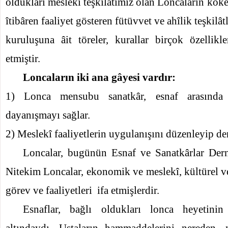
oldukları meslekî teşkilatımız olan Loncaların köke
îtibâren faaliyet gösteren fütüvvet ve ahîlik teşkilât
kuruluşuna âit töreler, kurallar birçok özellik
etmiştir.
Loncaların iki ana gâyesi vardır:
1) Lonca mensubu sanatkâr, esnaf arasında 
dayanışmayı sağlar.
2) Meslekî faaliyetlerin uygulanışını düzenleyip den
Loncalar, bugünün Esnaf ve Sanatkârlar Derne
Nitekim Loncalar, ekonomik ve meslekî, kültürel ve
görev ve faaliyetleri
ifa etmişlerdir.
Esnaflar, bağlı oldukları lonca heyetinin
altındaydı. Ustaların hammaddelerini nereden, 