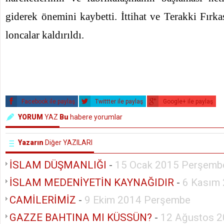
giderek önemini kaybetti. İttihat ve Terakki Fırk
loncalar kaldırıldı.
Facebook ile paylaş
Twittter ile paylaş
Google+ ile paylaş
YORUM
YAZ
Bu
habere yorumlar
Yazarın
Diğer YAZILARI
İSLAM DÜŞMANLIĞI
-
15 Ocak 2015 Perşemb
İSLAM MEDENİYETİN KAYNAĞIDIR
-
6 Kasım
CAMİLERİMİZ
-
9 Ekim 2014 Perşembe
GAZZE BAHTINA MI KÜSSÜN?
-
12 Ağustos 2