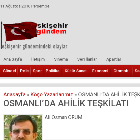
11 Ağustos 2016 Perşembe
Ana Sayfa
İletişim
Sinema
Seri İlanlar
Apartlar
Güncel
Polis
Spor
Politika
Kültür Sanat
Ekonomi
Otomobil
Sa
Anasayfa
»
Köşe Yazarlarımız
»
OSMANLI’DA AHİLİK TEŞK
OSMANLI’DA AHİLİK TEŞKİLATI
Ali Osman ORUM