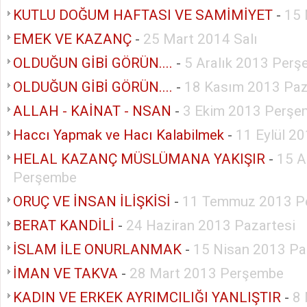
KUTLU DOĞUM HAFTASI VE SAMİMİYET
-
15 
EMEK VE KAZANÇ
-
25 Mart 2014 Salı
OLDUĞUN GİBİ GÖRÜN....
-
5 Aralık 2013 Per
OLDUĞUN GİBİ GÖRÜN....
-
18 Kasım 2013 Paz
ALLAH - KAİNAT - NSAN
-
3 Ekim 2013 Perşe
Haccı Yapmak ve Hacı Kalabilmek
-
11 Eylül 2
HELAL KAZANÇ MÜSLÜMANA YAKIŞIR
-
15 A
Perşembe
ORUÇ VE İNSAN İLİŞKİSİ
-
11 Temmuz 2013 P
BERAT KANDİLİ
-
24 Haziran 2013 Pazartesi
İSLAM İLE ONURLANMAK
-
15 Nisan 2013 Pa
İMAN VE TAKVA
-
28 Mart 2013 Perşembe
KADIN VE ERKEK AYRIMCILIĞI YANLIŞTIR
-
8