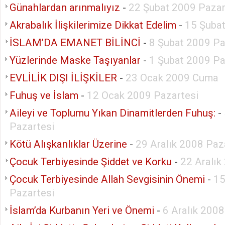
Günahlardan arınmalıyız
-
22 Şubat 2009 Paza
Akrabalık İlişkilerimize Dikkat Edelim
-
15 Şuba
İSLAM’DA EMANET BİLİNCİ
-
8 Şubat 2009 Pa
Yüzlerinde Maske Taşıyanlar
-
1 Şubat 2009 Pa
EVLİLİK DIŞI İLİŞKİLER
-
23 Ocak 2009 Cuma
Fuhuş ve İslam
-
12 Ocak 2009 Pazartesi
Aileyi ve Toplumu Yıkan Dinamitlerden Fuhuş:
-
Pazartesi
Kötü Alışkanlıklar Üzerine
-
29 Aralık 2008 Paz
Çocuk Terbiyesinde Şiddet ve Korku
-
22 Aralık
Çocuk Terbiyesinde Allah Sevgisinin Önemi
-
15
Pazartesi
İslam’da Kurbanın Yeri ve Önemi
-
6 Aralık 200